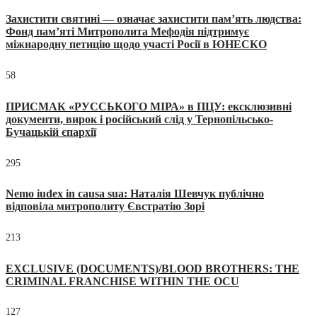
Захистити святині — означає захистити пам’ять людства:
Фонд пам’яті Митрополита Мефодія підтримує
міжнародну петицію щодо участі Росії в ЮНЕСКО
58
ПРИСМАК «РУССЬКОГО МІРА» в ПЦУ: ексклюзивні
документи, вирок і російський слід у Тернопільсько-
Бучацькій єпархії
295
Nemo iudex in causa sua: Наталія Шевчук публічно
відповіла митрополиту Євстратію Зорі
213
EXCLUSIVE (DOCUMENTS)/BLOOD BROTHERS: THE
CRIMINAL FRANCHISE WITHIN THE OCU
127