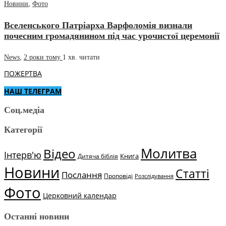
Новини
,
Фото
Вселенського Патріарха Варфоломія визнали
почесним громадянином під час урочистої церемонії
News
,
2 роки тому
1 хв.
читати
ПОЖЕРТВА
НАШ ТЕЛЕГРАМ
Соц.медіа
Категорії
Молитва
Відео
Інтерв'ю
Книга
Дитяча біблія
Новини
Статті
Послання
Проповіді
Розслідування
Фото
Церковний календар
Останні новини