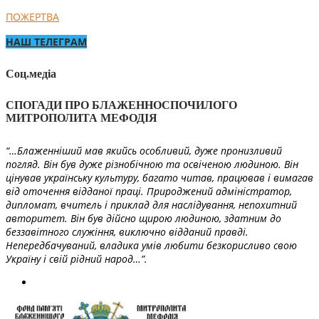
ПОЖЕРТВА
НАШ ТЕЛЕГРАМ
Соц.медіа
СПОГАДИ ПРО БЛАЖЕННОСПОЧИЛОГО
МИТРОПОЛИТА МЕФОДІЯ
“…Блаженніший мав якийсь особливий, дуже пронизливий
погляд. Він був дуже різнобічною та освіченою людиною. Він
цінував українську культуру, багато читав, працював і вимагав
від оточення відданої праці. Природжений адміністратор,
дипломат, вчитель і приклад для наслідування, непохитний
авторитет. Він був дійсно щирою людиною, здатним до
беззавітного служіння, виключно відданий правді.
Непередбачуваний, владика умів любити безкорисливо свою
Україну і свій рідний народ…”.