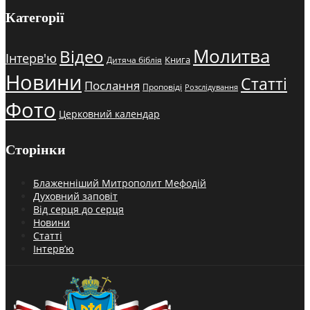
Категорії
Молитва
Відео
Інтерв'ю
Книга
Дитяча біблія
Новини
Статті
Послання
Проповіді
Розслідування
Фото
Церковний календар
Сторінки
Блаженніший Митрополит Мефодій
Духовний заповіт
Від серця до серця
Новини
Статті
Інтерв’ю