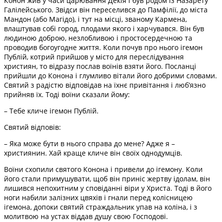
Конон жив у часи царювання Декія і був родом із Назарету
Галілейського. Звідси він переселився до Памфілії, до міста
Мандон (або Магідо), і тут на місці, званому Кармена,
влаштував собі город, плодами якого і харчувався. Він був
людиною доброю, незлобливою і простосердечною та
проводив богоугодне життя. Коли почув про нього ігемон
Публій, котрий прийшов у місто для переслідування
християн, то відразу послав воїнів взяти його. Посланці
прийшли до Конона і глумливо вітали його добрими словами.
Святий з радістю відповідав на їхнє привітання і люб’язно
прийняв їх. Тоді воїни сказали йому:
– Тебе кличе ігемон Публій.
Святий відповів:
– Яка може бути в нього справа до мене? Адже я –
християнин. Хай краще кличе він своїх однодумців.
Воїни схопили святого Конона і привели до ігемону. Коли
його стали примушувати, щоб він приніс жертву ідолам, він
лишився непохитним у сповіданні віри у Христа. Тоді в його
ноги набили залізних цвяхів і гнали перед колісницею
ігемона, допоки святий страждальник упав на коліна, і з
молитвою на устах віддав душу свою Господові.