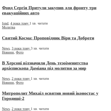
Фонд Сергія Притули закупив для фронту три
евакуаційних авто
fond
,
4 роки тому
1 хв.
читати
Молитва
Святий Косма: Проповідник Віри та Доброти
News
,
3 роки тому
3 хв.
читати
Новини
,
Фото
В Херсоні відзначили День тезоіменитства
архієпископа Даміана під молитви за мир
News
,
2 роки тому
1 хв.
читати
Новини
,
Фото
Митрополит Михаїл освятив новий іконостас у
Городищі-2
News
,
2 роки тому
1 хв.
читати