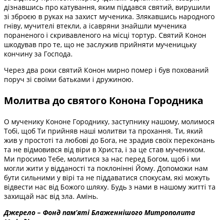
дізнавшись про катування, яким піддався святий, вирушили
зі зброєю в руках на захист мученика. Злякавшись народного
гніву, мучителі втекли, а ісавряни знайшли мученика
пораненого і скривавленого на місці тортур. Святий Конон
шкодував про те, що не заслужив прийняти мученицьку
кончину за Господа.
Через два роки святий Конон мирно помер і був похований
поруч зі своїми батьками і дружиною.
Молитва до святого Конона Городника
О мученику Кононе Городнику, заступнику нашому, молимося
Тобі, щоб Ти прийняв наші молитви та прохання. Ти, який
жив у простоті та любові до Бога, не зрадив своїх переконань
та не відмовився від віри в Христа, і за це став мучеником.
Ми просимо Тебе, молитися за нас перед Богом, щоб і ми
могли жити у відданості та поклонінні Йому. Допоможи нам
бути сильними у вірі та не піддаватися спокусам, які можуть
відвести нас від Божого шляху. Будь з нами в нашому житті та
захищай нас від зла. Амінь.
Джерело – Фонд пам’яті Блаженнішого Митрополита