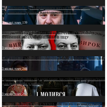
Від віолончелі до Патріаршого жезла: Новий шлях
Грузинської Церкви з Католикосом Шіо III
3 місяці тому
139
ЕКСКЛЮЗИВ (ДОКУМЕНТИ)/БРАТИ ПО КРОВІ:
КРИМІНАЛЬНА ФРАНШИЗА В ПЦУ
3 місяці тому
540
МАТЕРИНСЬКИЙ ОМОРФОР В ЧАС ВІЙНИ В УКРАЇНІ
3 місяці тому
248
Братська «броня» під куполами: чи стане ПЦУ прихистком
для дезертирів у рясах?
3 місяці тому
292
СВЯТІ УХИЛЯНТИ: СХЕМА, ЯК ПЕРЕТВОРИТИ ПЦУ