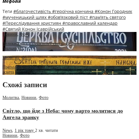
Мефодія
Теги
#благочестивість
#героїчна кончина
#Конон Городник
#мученицький шлях
#обов’язковий піст
#пам’ять святого
#Переслідування християн
#православний календар
#Святий Конон Ісаврійський
Новини
,
Фото
Великий піст у сучасному світлі: Церковні погляди та споживацька
реальність
Молитва
,
Фото
Преподобний Герасим Йорданський: Життя та подвиги великого
аскета
Схожі записи
Молитва
,
Новини
,
Фото
Світло, що йде з Неба: чому варто молитися до
Ангела зранку
News
,
1 рік тому
2 хв.
читати
Новини
,
Фото