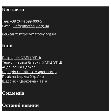
Контакти
Тел:
+38 (044) 599-000-5
E-mail:
info@mefodiy.org.ua
Веб-сайт:
https://mefodiy.org.ua
Інші
Патріархія УАПЦ (УПЦ)
Тернопільська Єпархія УАПЦ (УПЦ)
Андріївська Церква
Парафія Св. Жінок-Мироносиць
Помісна Церква України
Щедрик – Церковна Лавка
Соц.медіа
Останні новини