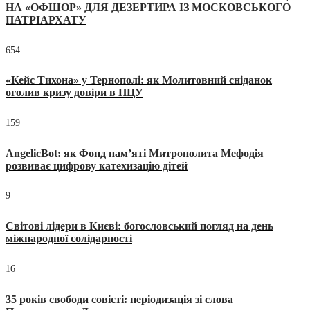
НА «ОФШОР» ДЛЯ ДЕЗЕРТИРА ІЗ МОСКОВСЬКОГО
ПАТРІАРХАТУ
654
«Кейс Тихона» у Тернополі: як Молитовний сніданок
оголив кризу довіри в ПЦУ
159
AngelicBot: як Фонд пам’яті Митрополита Мефодія
розвиває цифрову катехизацію дітей
9
Світові лідери в Києві: богословський погляд на день
міжнародної солідарності
16
35 років свободи совісті: періодизація зі слова