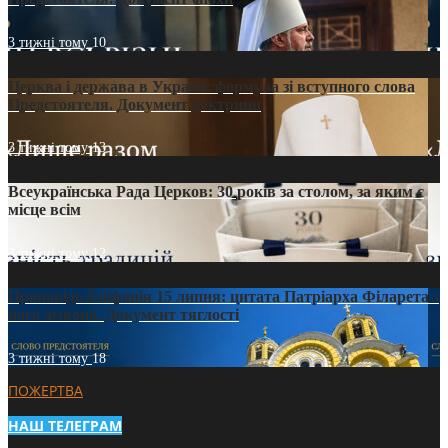
3 тижні тому
10
Церква і держава в Україні: формула зі вступного слова
Предстоятеля. Документ доктрини
3 тижні тому
13
Всеукраїнська Рада Церков: 30 років за столом, за яким є
місце всім
3 тижні тому
12
Проповідь Епіфанія 15 липня: цитата Патріарха Філарета з
його амвона. Документ тяглості
3 тижні тому
18
ПОЖЕРТВА
НАШ ТЕЛЕГРАМ