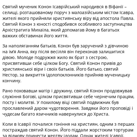
Святий мученик Конон Ісаврійський народився в Віфанії –
селищі, розташованому поруч з малоазійським містом Ісавра,
жителі якого прийняли християнську віру від апостола Павла.
Святий Конон з юності сподобився особливого заступництва
Архістратига Михаїла, який допомагав йому в багатьох
важких обставинах його життя.
За наполяганням батьків, Конон був заручений з дівчиною
на ім’я Анна, яку після весілля він переконав залишитися
дівою. Молоде подружжя жило як брат з сестрою,
присвятивши себе цілком Богу. Святий Конон привів до
християнської віри і своїх батьків. Його батько, святий
Нестор, за викриття ідолопоклонників прийняв мученицьку
кончину.
Рано поховавши матір і дружину, святий Конон продовжував
служіння Богові, цілком присвятивши себе чернечим працям,
посту і молитві. У похилому віці святий подвижник був
прославлений даром чудотворення. Завдяки його проповіді і
чудесам багато язичників навернулися до Христа.
Коли в Ісаврії почалися гоніння на християн, одним з перших
постраждав святий Конон. Його піддали жорстоким тортурам
за відмову принести жертву ідолам. Однак жителі Ісаврії,