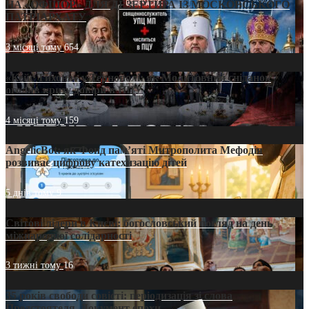
НА «ОФШОР» ДЛЯ ДЕЗЕРТИРА ІЗ МОСКОВСЬКОГО
ПАТРІАРХАТУ
3 місяці тому
654
«Кейс Тихона» у Тернополі: як Молитовний сніданок
оголив кризу довіри в ПЦУ
4 місяці тому
159
AngelicBot: як Фонд пам’яті Митрополита Мефодія
розвиває цифрову катехизацію дітей
5 днів тому
9
Світові лідери в Києві: богословський погляд на день
міжнародної солідарності
3 тижні тому
16
35 років свободи совісті: періодизація зі слова
Предстоятеля. Документ епохи