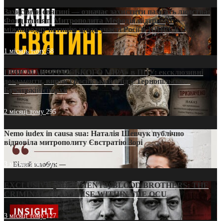
Захистити святині — означає захистити пам’ять людства:
Фонд пам’яті Митрополита Мефодія підтримує
міжнародну петицію щодо участі Росії в ЮНЕСКО
1 місяць тому
58
ПРИСМАК «РУССЬКОГО МІРА» в ПЦУ: ексклюзивні
документи, вирок і російський слід у Тернопільсько-
Бучацькій єпархії
2 місяці тому
295
Nemo iudex in causa sua: Наталія Шевчук публічно
відповіла митрополиту Євстратію Зорі
3 місяці тому
213
EXCLUSIVE (DOCUMENTS)/BLOOD BROTHERS: THE
CRIMINAL FRANCHISE WITHIN THE OCU
3 місяці тому
127