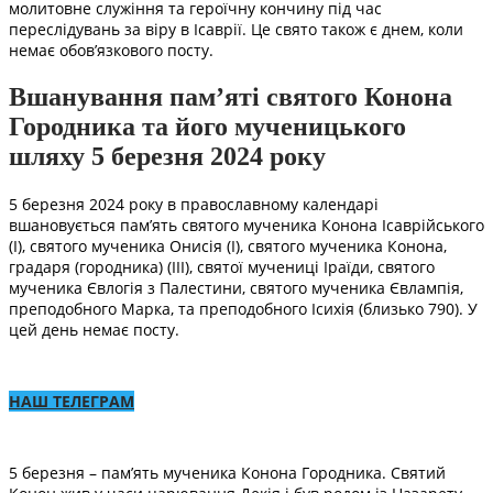
молитовне служіння та героїчну кончину під час
переслідувань за віру в Ісаврії. Це свято також є днем, коли
немає обов’язкового посту.
Вшанування пам’яті святого Конона
Городника та його мученицького
шляху 5 березня 2024 року
5 березня 2024 року в православному календарі
вшановується пам’ять святого мученика Конона Ісаврійського
(І), святого мученика Онисія (І), святого мученика Конона,
градаря (городника) (ІІІ), святої мучениці Іраїди, святого
мученика Євлогія з Палестини, святого мученика Євлампія,
преподобного Марка, та преподобного Ісихія (близько 790). У
цей день немає посту.
НАШ ТЕЛЕГРАМ
5 березня – пам’ять мученика Конона Городника. Святий