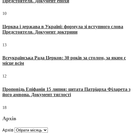
Предстоятеля. Документ епохи
10
Церква і держава в Україні: формула зі вступного слова
Предстоятеля. Документ доктрини
13
Всеукраїнська Рада Церков: 30 років за столом, за яким є
місце всім
12
Проповідь Епіфанія 15 липня: цитата Патріарха Філарета з
його амвона. Документ тяглості
18
Архів
Архів