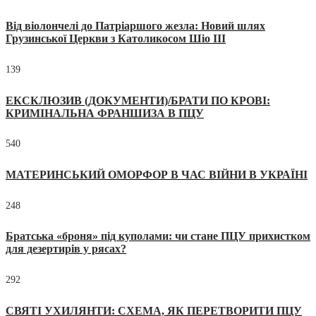
Від віолончелі до Патріаршого жезла: Новий шлях
Грузинської Церкви з Католикосом Шіо III
139
ЕКСКЛЮЗИВ (ДОКУМЕНТИ)/БРАТИ ПО КРОВІ:
КРИМІНАЛЬНА ФРАНШИЗА В ПЦУ
540
МАТЕРИНСЬКИЙ ОМОРФОР В ЧАС ВІЙНИ В УКРАЇНІ
248
Братська «броня» під куполами: чи стане ПЦУ прихистком
для дезертирів у рясах?
292
СВЯТІ УХИЛЯНТИ: СХЕМА, ЯК ПЕРЕТВОРИТИ ПЦУ