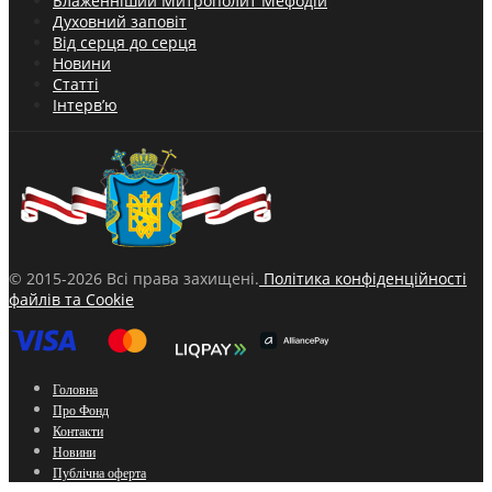
Блаженніший Митрополит Мефодій
Духовний заповіт
Від серця до серця
Новини
Статті
Інтерв’ю
© 2015-2026 Всі права захищені.
Політика конфіденційності
файлів та Cookie
Головна
Про Фонд
Контакти
Новини
Публічна оферта