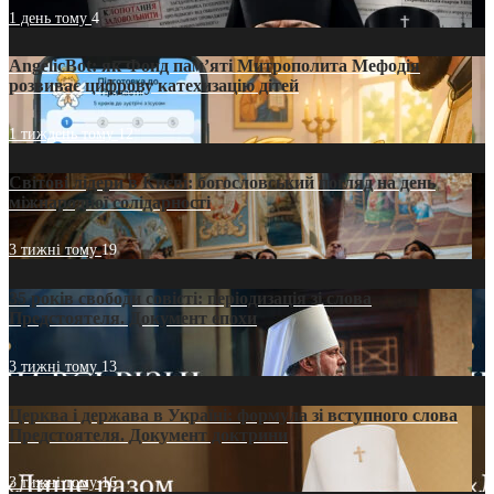
1 день тому
4
AngelicBot: як Фонд пам’яті Митрополита Мефодія
розвиває цифрову катехизацію дітей
1 тиждень тому
12
Світові лідери в Києві: богословський погляд на день
міжнародної солідарності
3 тижні тому
19
35 років свободи совісті: періодизація зі слова
Предстоятеля. Документ епохи
3 тижні тому
13
Церква і держава в Україні: формула зі вступного слова
Предстоятеля. Документ доктрини
3 тижні тому
16