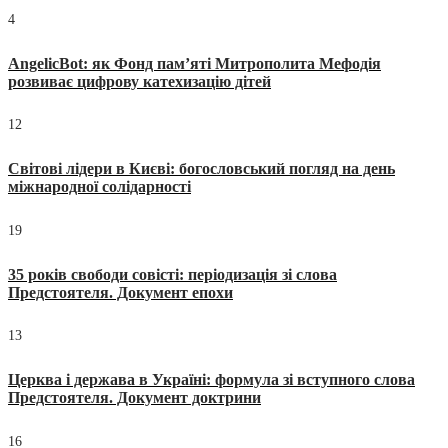
4
AngelicBot: як Фонд пам’яті Митрополита Мефодія
розвиває цифрову катехизацію дітей
12
Світові лідери в Києві: богословський погляд на день
міжнародної солідарності
19
35 років свободи совісті: періодизація зі слова
Предстоятеля. Документ епохи
13
Церква і держава в Україні: формула зі вступного слова
Предстоятеля. Документ доктрини
16