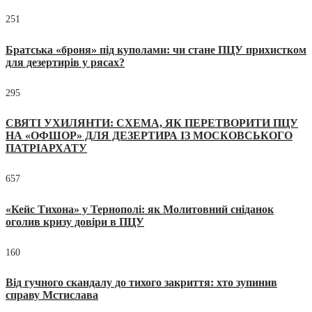
251
Братська «броня» під куполами: чи стане ПЦУ прихистком
для дезертирів у рясах?
295
СВЯТІ УХИЛЯНТИ: СХЕМА, ЯК ПЕРЕТВОРИТИ ПЦУ
НА «ОФШОР» ДЛЯ ДЕЗЕРТИРА ІЗ МОСКОВСЬКОГО
ПАТРІАРХАТУ
657
«Кейс Тихона» у Тернополі: як Молитовний сніданок
оголив кризу довіри в ПЦУ
160
Від гучного скандалу до тихого закриття: хто зупинив
справу Мстислава