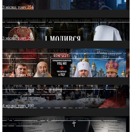
3 місяці тому
251
Братська «броня» під куполами: чи стане ПЦУ прихистком
для дезертирів у рясах?
3 місяці тому
295
СВЯТІ УХИЛЯНТИ: СХЕМА, ЯК ПЕРЕТВОРИТИ ПЦУ
НА «ОФШОР» ДЛЯ ДЕЗЕРТИРА ІЗ МОСКОВСЬКОГО
ПАТРІАРХАТУ
3 місяці тому
657
«Кейс Тихона» у Тернополі: як Молитовний сніданок
оголив кризу довіри в ПЦУ
4 місяці тому
160
Від гучного скандалу до тихого закриття: хто зупинив
справу Мстислава