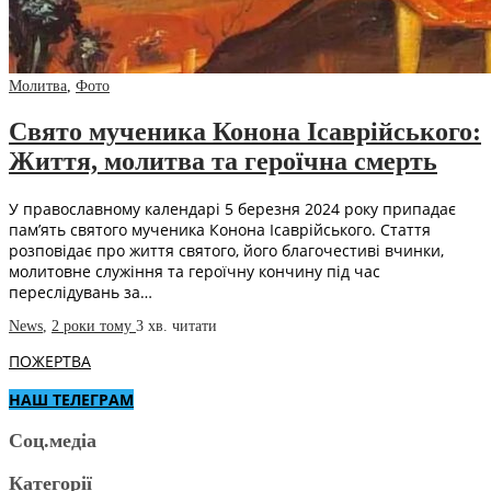
Молитва
,
Фото
Свято мученика Конона Ісаврійського:
Життя, молитва та героїчна смерть
У православному календарі 5 березня 2024 року припадає
пам’ять святого мученика Конона Ісаврійського. Стаття
розповідає про життя святого, його благочестиві вчинки,
молитовне служіння та героїчну кончину під час
переслідувань за…
News
,
2 роки тому
3 хв.
читати
ПОЖЕРТВА
НАШ ТЕЛЕГРАМ
Соц.медіа
Категорії