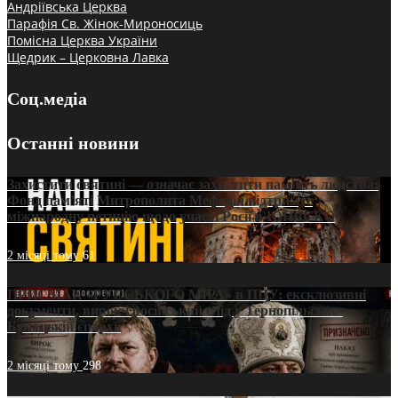
Андріївська Церква
Парафія Св. Жінок-Мироносиць
Помісна Церква України
Щедрик – Церковна Лавка
Соц.медіа
Останні новини
Захистити святині — означає захистити пам’ять людства:
Фонд пам’яті Митрополита Мефодія підтримує
міжнародну петицію щодо участі Росії в ЮНЕСКО
2 місяці тому
61
ПРИСМАК «РУССЬКОГО МІРА» в ПЦУ: ексклюзивні
документи, вирок і російський слід у Тернопільсько-
Бучацькій єпархії
2 місяці тому
298