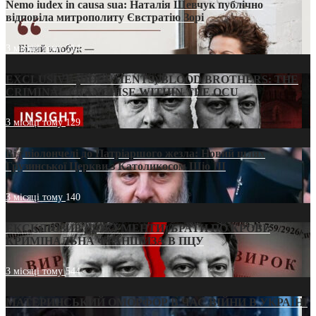
Nemo iudex in causa sua: Наталія Шевчук публічно
відповіла митрополиту Євстратію Зорі
3 місяці тому
214
EXCLUSIVE (DOCUMENTS)/BLOOD BROTHERS: THE
CRIMINAL FRANCHISE WITHIN THE OCU
3 місяці тому
129
Від віолончелі до Патріаршого жезла: Новий шлях
Грузинської Церкви з Католикосом Шіо III
3 місяці тому
140
ЕКСКЛЮЗИВ (ДОКУМЕНТИ)/БРАТИ ПО КРОВІ:
КРИМІНАЛЬНА ФРАНШИЗА В ПЦУ
3 місяці тому
544
МАТЕРИНСЬКИЙ ОМОРФОР В ЧАС ВІЙНИ В УКРАЇНІ