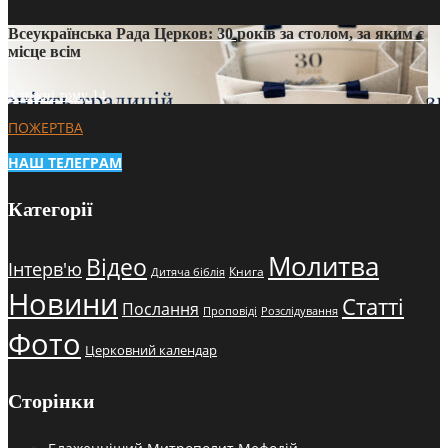
Всеукраїнська Рада Церков: 30 років за столом, за яким є
місце всім
3 тижні тому
14
ПОЖЕРТВА
НАШ ТЕЛЕГРАМ
Категорії
Молитва
Відео
Інтерв'ю
Книга
Дитяча біблія
Новини
Статті
Послання
Проповіді
Розслідування
Фото
Церковний календар
Сторінки