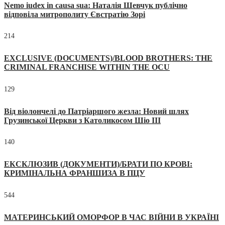
Nemo iudex in causa sua: Наталія Шевчук публічно
відповіла митрополиту Євстратію Зорі
214
EXCLUSIVE (DOCUMENTS)/BLOOD BROTHERS: THE
CRIMINAL FRANCHISE WITHIN THE OCU
129
Від віолончелі до Патріаршого жезла: Новий шлях
Грузинської Церкви з Католикосом Шіо III
140
ЕКСКЛЮЗИВ (ДОКУМЕНТИ)/БРАТИ ПО КРОВІ:
КРИМІНАЛЬНА ФРАНШИЗА В ПЦУ
544
МАТЕРИНСЬКИЙ ОМОРФОР В ЧАС ВІЙНИ В УКРАЇНІ