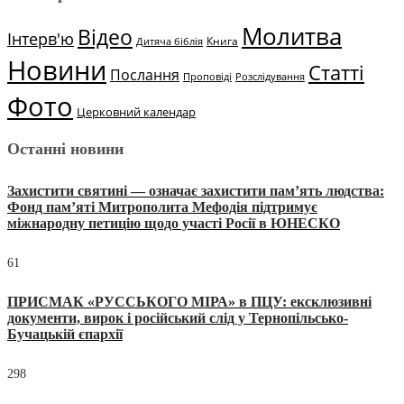
Молитва
Відео
Інтерв'ю
Книга
Дитяча біблія
Новини
Статті
Послання
Проповіді
Розслідування
Фото
Церковний календар
Останні новини
Захистити святині — означає захистити пам’ять людства:
Фонд пам’яті Митрополита Мефодія підтримує
міжнародну петицію щодо участі Росії в ЮНЕСКО
61
ПРИСМАК «РУССЬКОГО МІРА» в ПЦУ: ексклюзивні
документи, вирок і російський слід у Тернопільсько-
Бучацькій єпархії
298