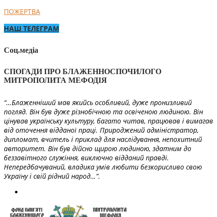
ПОЖЕРТВА
НАШ ТЕЛЕГРАМ
Соц.медіа
СПОГАДИ ПРО БЛАЖЕННОСПОЧИЛОГО
МИТРОПОЛИТА МЕФОДІЯ
“…Блаженніший мав якийсь особливий, дуже пронизливий
погляд. Він був дуже різнобічною та освіченою людиною. Він
цінував українську культуру, багато читав, працював і вимагав
від оточення відданої праці. Природжений адміністратор,
дипломат, вчитель і приклад для наслідування, непохитний
авторитет. Він був дійсно щирою людиною, здатним до
беззавітного служіння, виключно відданий правді.
Непередбачуваний, владика умів любити безкорисливо свою
Україну і свій рідний народ…”.