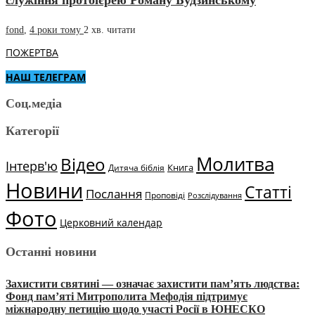
fond
,
4 роки тому
2 хв.
читати
ПОЖЕРТВА
НАШ ТЕЛЕГРАМ
Соц.медіа
Категорії
Молитва
Відео
Інтерв'ю
Книга
Дитяча біблія
Новини
Статті
Послання
Проповіді
Розслідування
Фото
Церковний календар
Останні новини
Захистити святині — означає захистити пам’ять людства:
Фонд пам’яті Митрополита Мефодія підтримує
міжнародну петицію щодо участі Росії в ЮНЕСКО