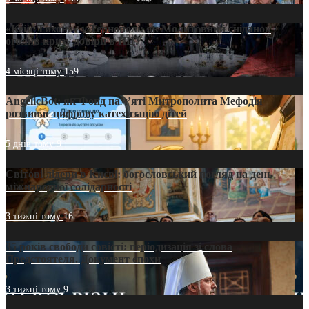
«Кейс Тихона» у Тернополі: як Молитовний сніданок
оголив кризу довіри в ПЦУ
4 місяці тому
159
AngelicBot: як Фонд пам’яті Митрополита Мефодія
розвиває цифрову катехизацію дітей
5 днів тому
9
Світові лідери в Києві: богословський погляд на день
міжнародної солідарності
3 тижні тому
16
35 років свободи совісті: періодизація зі слова
Предстоятеля. Документ епохи
3 тижні тому
9