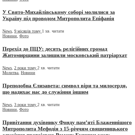
У Свято-Михайлівському соборі молилися за
Україну під проводом Митрополита Епіфанія
News
,
9 місяців тому
1 хв.
читати
Новини
,
Фото
Перехід до ПЦУ: десять релігійних громад
Житомирщини залишили московський патріархат
News
,
2 роки тому
2 хв.
читати
Молитва
,
Новини
Преподобна Єлизавета: символ віри та милосердя,
що надихає нас до служіння іншим
News
,
3 роки тому
2 хв.
читати
Новини
,
Фото
Привітання духівнику Фонду пам’яті Блаженнішого
Митрополита Мефодія з 15-річчям священицького
служіння протоієрею Роману Будзинському