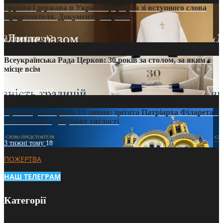
Церква і держава в Україні: формула зі вступного слова
Предстоятеля. Документ доктрини
3 тижні тому
12
Всеукраїнська Рада Церков: 30 років за столом, за яким є
місце всім
3 тижні тому
12
Проповідь Епіфанія 15 липня: цитата Патріарха Філарета з
його амвона. Документ тяглості
3 тижні тому
18
ПОЖЕРТВА
НАШ ТЕЛЕГРАМ
Категорії