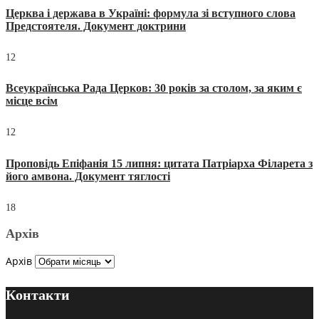
Церква і держава в Україні: формула зі вступного слова
Предстоятеля. Документ доктрини
12
Всеукраїнська Рада Церков: 30 років за столом, за яким є
місце всім
12
Проповідь Епіфанія 15 липня: цитата Патріарха Філарета з
його амвона. Документ тяглості
18
Архів
Архів
Контакти