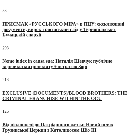
58
ПРИСМАК «РУССЬКОГО МІРА» в ПЦУ: ексклюзивні
документи, вирок і російський слід у Тернопільсько-
Бучацькій єпархії
293
Nemo iudex in causa sua: Наталія Шевчук публічно
відповіла митрополиту Євстратію Зорі
213
EXCLUSIVE (DOCUMENTS)/BLOOD BROTHERS: THE
CRIMINAL FRANCHISE WITHIN THE OCU
126
Від віолончелі до Патріаршого жезла: Новий шлях
Грузинської Церкви з Католикосом Шіо III