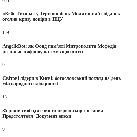
653
«Кейс Тихона» у Тернополі: як Молитовний сніданок
оголив кризу довіри в ПЦУ
159
AngelicBot: як Фонд пам’яті Митрополита Мефодія
розвиває цифрову катехизацію дітей
9
Світові лідери в Києві: богословський погляд на день
міжнародної солідарності
16
35 років свободи совісті: періодизація зі слова
Предстоятеля. Документ епохи
9