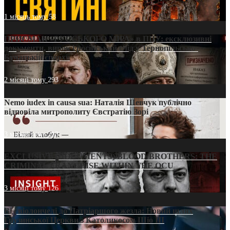
1 місяць тому
58
ПРИСМАК «РУССЬКОГО МІРА» в ПЦУ: ексклюзивні
документи, вирок і російський слід у Тернопільсько-
Бучацькій єпархії
2 місяці тому
293
Nemo iudex in causa sua: Наталія Шевчук публічно
відповіла митрополиту Євстратію Зорі
3 місяці тому
213
EXCLUSIVE (DOCUMENTS)/BLOOD BROTHERS: THE
CRIMINAL FRANCHISE WITHIN THE OCU
3 місяці тому
126
Від віолончелі до Патріаршого жезла: Новий шлях
Грузинської Церкви з Католикосом Шіо III