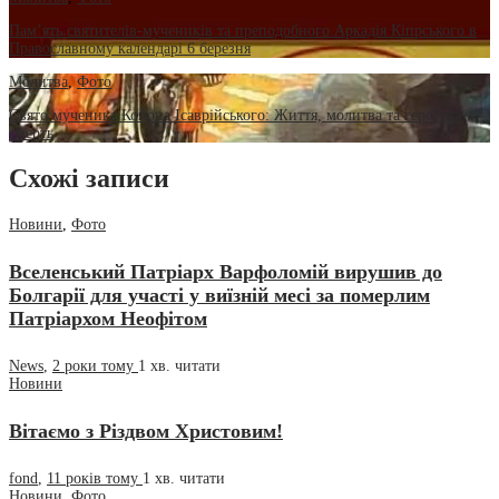
Пам’ять святителів-мучеників та преподобного Аркадія Кіпрського в
Православному календарі 6 березня
Молитва
,
Фото
Свято мученика Конона Ісаврійського: Життя, молитва та героїчна
смерть
Схожі записи
Новини
,
Фото
Вселенський Патріарх Варфоломій вирушив до
Болгарії для участі у виїзній месі за померлим
Патріархом Неофітом
News
,
2 роки тому
1 хв.
читати
Новини
Вітаємо з Різдвом Христовим!
fond
,
11 років тому
1 хв.
читати
Новини
,
Фото