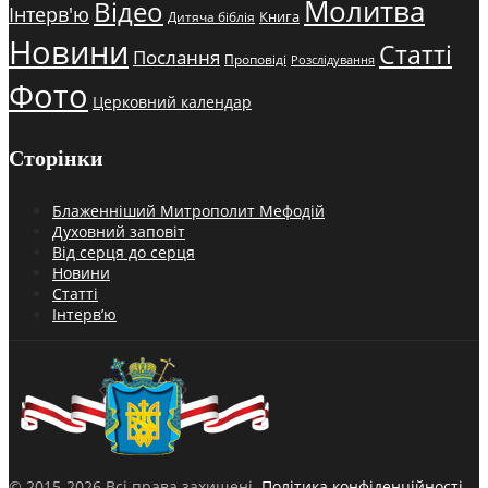
Молитва
Відео
Інтерв'ю
Книга
Дитяча біблія
Новини
Статті
Послання
Проповіді
Розслідування
Фото
Церковний календар
Сторінки
Блаженніший Митрополит Мефодій
Духовний заповіт
Від серця до серця
Новини
Статті
Інтерв’ю
© 2015-2026 Всі права захищені.
Політика конфіденційності