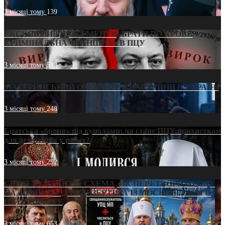
3 місяці тому
139
ЕКСКЛЮЗИВ (ДОКУМЕНТИ)/БРАТИ ПО КРОВІ:
КРИМІНАЛЬНА ФРАНШИЗА В ПЦУ
3 місяці тому
539
МАТЕРИНСЬКИЙ ОМОРФОР В ЧАС ВІЙНИ В УКРАЇНІ
3 місяці тому
248
Братська «броня» під куполами: чи стане ПЦУ прихистком
для дезертирів у рясах?
3 місяці тому
292
СВЯТІ УХИЛЯНТИ: СХЕМА, ЯК ПЕРЕТВОРИТИ ПЦУ
НА «ОФШОР» ДЛЯ ДЕЗЕРТИРА ІЗ МОСКОВСЬКОГО
ПАТРІАРХАТУ
3 місяці тому
653