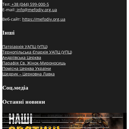
Тел:
+38 (044) 599-000-5
E-mail:
info@mefodiy.org.ua
Веб-сайт:
https://mefodiy.org.ua
Інші
Патріархія УАПЦ (УПЦ)
Тернопільська Єпархія УАПЦ (УПЦ)
Андріївська Церква
Парафія Св. Жінок-Мироносиць
Помісна Церква України
Щедрик – Церковна Лавка
Соц.медіа
Останні новини
Захистити святині — означає захистити пам’ять людства:
Фонд пам’яті Митрополита Мефодія підтримує
міжнародну петицію щодо участі Росії в ЮНЕСКО