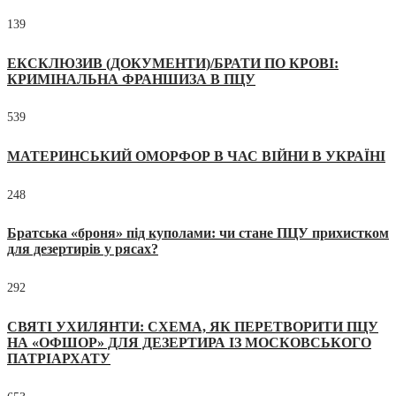
139
ЕКСКЛЮЗИВ (ДОКУМЕНТИ)/БРАТИ ПО КРОВІ:
КРИМІНАЛЬНА ФРАНШИЗА В ПЦУ
539
МАТЕРИНСЬКИЙ ОМОРФОР В ЧАС ВІЙНИ В УКРАЇНІ
248
Братська «броня» під куполами: чи стане ПЦУ прихистком
для дезертирів у рясах?
292
СВЯТІ УХИЛЯНТИ: СХЕМА, ЯК ПЕРЕТВОРИТИ ПЦУ
НА «ОФШОР» ДЛЯ ДЕЗЕРТИРА ІЗ МОСКОВСЬКОГО
ПАТРІАРХАТУ