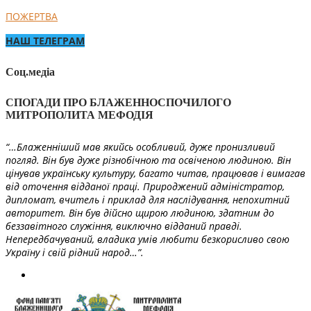
ПОЖЕРТВА
НАШ ТЕЛЕГРАМ
Соц.медіа
СПОГАДИ ПРО БЛАЖЕННОСПОЧИЛОГО
МИТРОПОЛИТА МЕФОДІЯ
“…Блаженніший мав якийсь особливий, дуже пронизливий
погляд. Він був дуже різнобічною та освіченою людиною. Він
цінував українську культуру, багато читав, працював і вимагав
від оточення відданої праці. Природжений адміністратор,
дипломат, вчитель і приклад для наслідування, непохитний
авторитет. Він був дійсно щирою людиною, здатним до
беззавітного служіння, виключно відданий правді.
Непередбачуваний, владика умів любити безкорисливо свою
Україну і свій рідний народ…”.