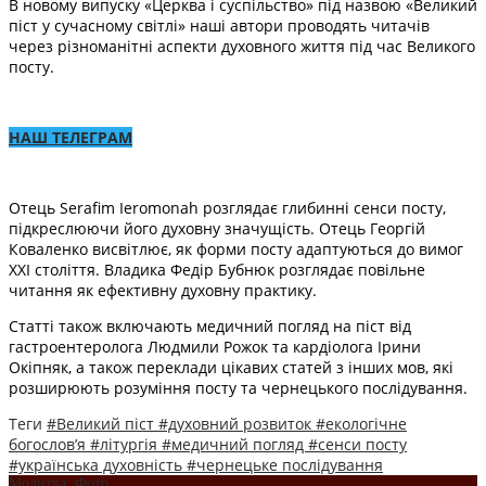
В новому випуску «Церква і суспільство» під назвою «Великий
піст у сучасному світлі» наші автори проводять читачів
через різноманітні аспекти духовного життя під час Великого
посту.
НАШ ТЕЛЕГРАМ
Отець Serafim Ieromonah розглядає глибинні сенси посту,
підкреслюючи його духовну значущість. Отець Георгій
Коваленко висвітлює, як форми посту адаптуються до вимог
ХХІ століття. Владика Федір Бубнюк розглядає повільне
читання як ефективну духовну практику.
Статті також включають медичний погляд на піст від
гастроентеролога Людмили Рожок та кардіолога Ірини
Окіпняк, а також переклади цікавих статей з інших мов, які
розширюють розуміння посту та чернецького послідування.
Теги
#Великий піст
#духовний розвиток
#екологічне
богослов’я
#літургія
#медичний погляд
#сенси посту
#українська духовність
#чернецьке послідування
Молитва
,
Фото