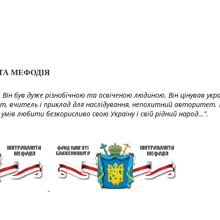
ТА МЕФОДІЯ
Він був дуже різнобічною та освіченою людиною. Він цінував укра
т, вчитель і приклад для наслідування, непохитний авторитет. 
умів любити безкорисливо свою Україну і свій рідний народ…”.