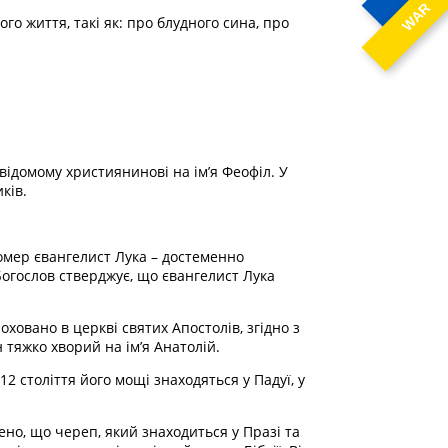
WAR
ого життя, такі як: про блудного сина, про
ідомому християнинові на ім’я Феофіл. У
ків.
 помер євангелист Лука – достеменно
Богослов стверджує, що євангелист Лука
ховано в церкві святих Апостолів, згідно з
 тяжко хворий на ім’я Анатолій.
2 століття його мощі знаходяться у Падуї, у
ено, що череп, який знаходиться у Празі та