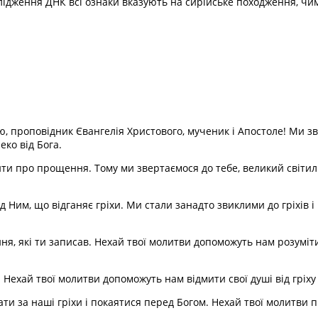
лідження ДНК всі ознаки вказують на сирійське походження, чим 
ю, проповідник Євангелія Христового, мученик і Апостоле! Ми з
еко від Бога.
ити про прощення. Тому ми звертаємося до тебе, великий світил
д Ним, що відганяє гріхи. Ми стали занадто звиклими до гріхів 
я, які ти записав. Нехай твої молитви допоможуть нам розуміти 
. Нехай твої молитви допоможуть нам відмити свої душі від гріху
ти за наші гріхи і покаятися перед Богом. Нехай твої молитви 