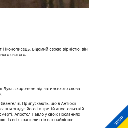
т і іконописець. Відомий своєю вірністю, він
ного святого.
’я Лука, скорочене від латинського слова
.
 Євангеліє. Припускають, що в Антіохії
ання згадує його і в третій апостольській
смерті. Апостол Павло у своїх Посланнях
STOP
ою. Із всіх євангелистів він найліпше