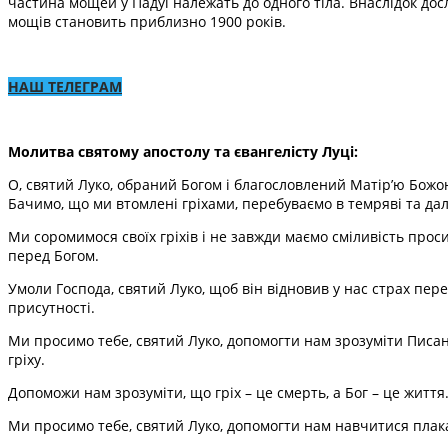
частина мощей у Падуї належать до одного тіла. Внаслідок дос
мощів становить приблизно 1900 років.
НАШ ТЕЛЕГРАМ
Молитва святому апостолу та євангелісту Луці:
О, святий Луко, обраний Богом і благословлений Матір’ю Божо
Бачимо, що ми втомлені гріхами, перебуваємо в темряві та дал
Ми соромимося своїх гріхів і не завжди маємо сміливість прос
перед Богом.
Умоли Господа, святий Луко, щоб він відновив у нас страх пере
присутності.
Ми просимо тебе, святий Луко, допомогти нам зрозуміти Писанн
гріху.
Допоможи нам зрозуміти, що гріх – це смерть, а Бог – це життя
Ми просимо тебе, святий Луко, допомогти нам навчитися плака