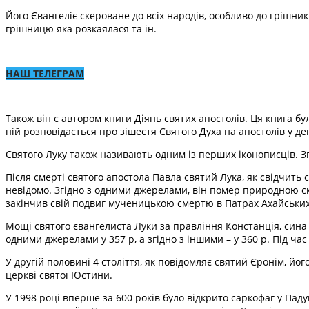
Його Євангеліє скероване до всіх народів, особливо до грішникі
грішницю яка розкаялася та ін.
НАШ ТЕЛЕГРАМ
Також він є автором книги Діянь святих апостолів. Ця книга 
ній розповідається про зішестя Святого Духа на апостолів у д
Святого Луку також називають одним із перших іконописців. Зг
Після смерті святого апостола Павла святий Лука, як свідчить с
невідомо. Згідно з одними джерелами, він помер природною см
закінчив свій подвиг мученицькою смертю в Патрах Ахайських
Мощі святого євангелиста Луки за правління Констанція, сина 
одними джерелами у 357 р, а згідно з іншими – у 360 р. Під ча
У другій половині 4 століття, як повідомляє святий Єронім, йо
церкві святої Юстини.
У 1998 році вперше за 600 років було відкрито саркофаг у Пад