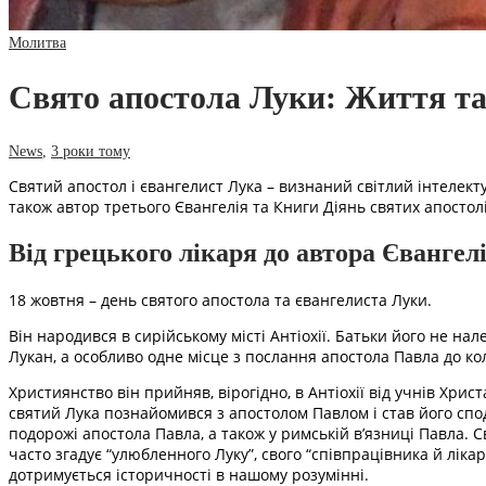
Молитва
Свято апостола Луки: Життя та
News
,
3 роки тому
Святий апостол і євангелист Лука – визнаний світлий інтелекту
також автор третього Євангелія та Книги Діянь святих апостолі
Від грецького лікаря до автора Євангел
18 жовтня – день святого апостола та євангелиста Луки.
Він народився в сирійському місті Антіохії. Батьки його не на
Лукан, а особливо одне місце з послання апостола Павла до коло
Християнство він прийняв, вірогідно, в Антіохії від учнів Хрис
святий Лука познайомився з апостолом Павлом і став його спо
подорожі апостола Павла, а також у римській в’язниці Павла. 
часто згадує “улюбленного Луку”, свого “співпрацівника й лікар
дотримується історичності в нашому розумінні.