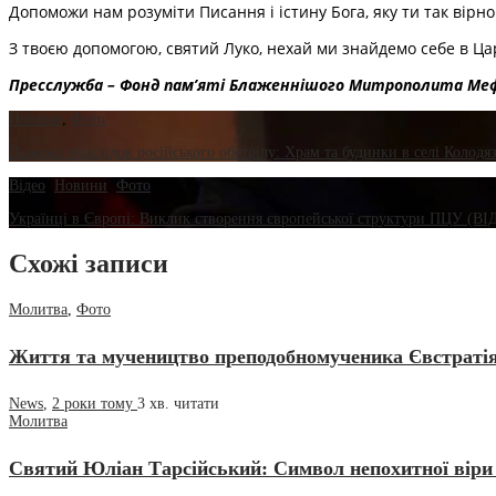
Допоможи нам розуміти Писання і істину Бога, яку ти так вірно
З твоєю допомогою, святий Луко, нехай ми знайдемо себе в Цар
Пресслужба – Фонд пам’яті Блаженнішого Митрополита Ме
Новини
,
Фото
Пожежа внаслідок російського обстрілу: Храм та будинки в селі Колодя
Відео
,
Новини
,
Фото
Українці в Європі: Виклик створення європейської структури ПЦУ (В
Схожі записи
Молитва
,
Фото
Життя та мучеництво преподобномученика Євстратія
News
,
2 роки тому
3 хв.
читати
Молитва
Святий Юліан Тарсійський: Символ непохитної віри