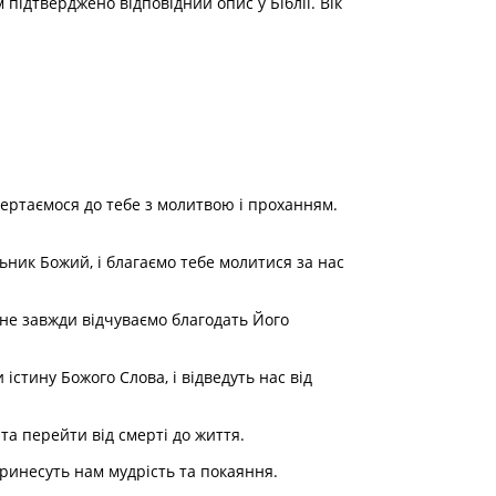
підтверджено відповідний опис у Біблії. Вік
вертаємося до тебе з молитвою і проханням.
ьник Божий, і благаємо тебе молитися за нас
і не завжди відчуваємо благодать Його
істину Божого Слова, і відведуть нас від
 та перейти від смерті до життя.
принесуть нам мудрість та покаяння.