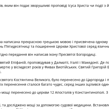
в, яким він подає зворушливі проповіді Ісуса Христа чи події з й
була написана прекрасною грецькою мовою і присвячена одному в
ень П’ятидесятниці та поширення Церкви Христової серед язични
ідно передання він написав ікону Пресвятої Богородиці.
вятий Епіфаній, проповідував у Далматії, Італії і Македонії. Де
ертю у вісімдесят років у Фивах Виотійських. Святий Григорій 
.
святого Костянтина Великого, було перенесено до Царгорода і по
с їх перенесення сталося багато чудес, серед інших зцілився один
го мощі перенесено до церкви 12 Апостолів у Константинополі. З 1
уї, та досліджено мощі за допомогою судової медицини. Встановл