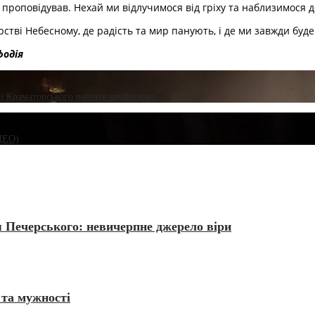
 проповідував. Нехай ми відлучимося від гріху та наблизимося д
стві Небесному, де радість та мир панують, і де ми завжди буде
фодія
зі Краматорського району зруйновані
ІДЕО)
 Печерського: невичерпне джерело віри
 та мужності