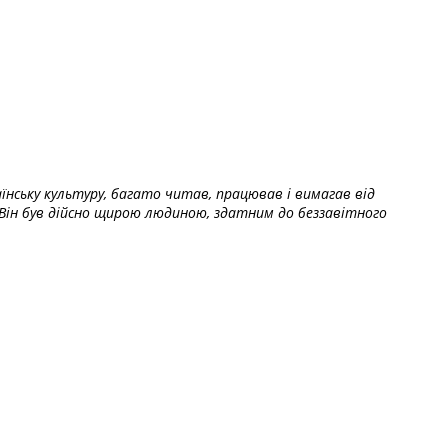
їнську культуру, багато читав, працював і вимагав від
Він був дійсно щирою людиною, здатним до беззавітного