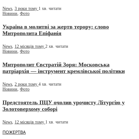
News
,
3 роки тому
1 хв.
читати
Новини
,
Фото
Україна в молитві за жертв терору: слово
Митрополита Епіфанія
News
,
12 місяців тому
2 хв.
читати
Новини
,
Фото
Митрополит Євстратій Зоря: Московська
патріархія — інструмент кремлівської політики
News
,
2 роки тому
4 хв.
читати
Новини
,
Фото
Предстоятель ПЦУ очолив урочисту Літургію у
Золотоверхому соборі
News
,
12 місяців тому
1 хв.
читати
ПОЖЕРТВА