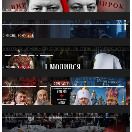
3 місяці тому
543
МАТЕРИНСЬКИЙ ОМОРФОР В ЧАС ВІЙНИ В УКРАЇНІ
3 місяці тому
251
Братська «броня» під куполами: чи стане ПЦУ прихистком
для дезертирів у рясах?
3 місяці тому
294
СВЯТІ УХИЛЯНТИ: СХЕМА, ЯК ПЕРЕТВОРИТИ ПЦУ
НА «ОФШОР» ДЛЯ ДЕЗЕРТИРА ІЗ МОСКОВСЬКОГО
ПАТРІАРХАТУ
3 місяці тому
655
«Кейс Тихона» у Тернополі: як Молитовний сніданок
оголив кризу довіри в ПЦУ