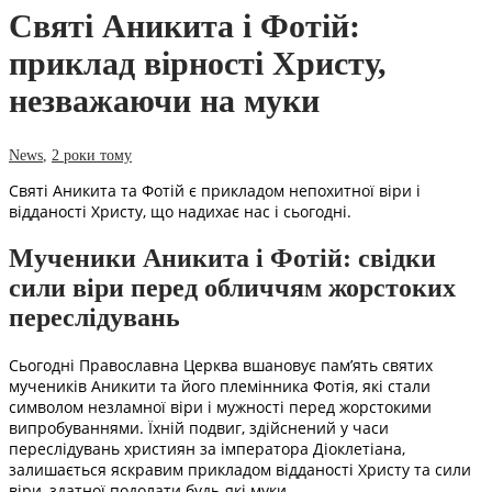
Святі Аникита і Фотій:
приклад вірності Христу,
незважаючи на муки
News
,
2 роки тому
Святі Аникита та Фотій є прикладом непохитної віри і
відданості Христу, що надихає нас і сьогодні.
Мученики Аникита і Фотій: свідки
сили віри перед обличчям жорстоких
переслідувань
Сьогодні Православна Церква вшановує пам’ять святих
мучеників Аникити та його племінника Фотія, які стали
символом незламної віри і мужності перед жорстокими
випробуваннями. Їхній подвиг, здійснений у часи
переслідувань християн за імператора Діоклетіана,
залишається яскравим прикладом відданості Христу та сили
віри, здатної подолати будь-які муки.