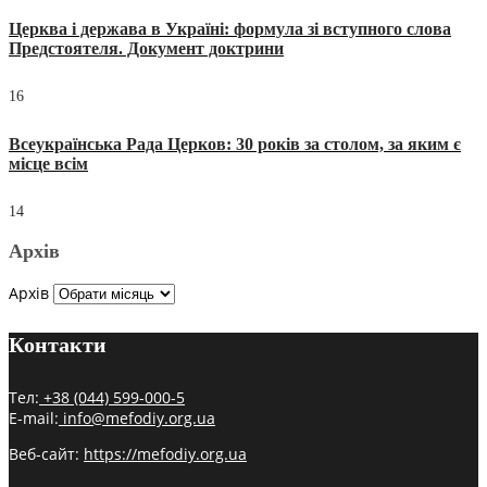
Церква і держава в Україні: формула зі вступного слова
Предстоятеля. Документ доктрини
16
Всеукраїнська Рада Церков: 30 років за столом, за яким є
місце всім
14
Архів
Архів
Контакти
Тел:
+38 (044) 599-000-5
E-mail:
info@mefodiy.org.ua
Веб-сайт:
https://mefodiy.org.ua