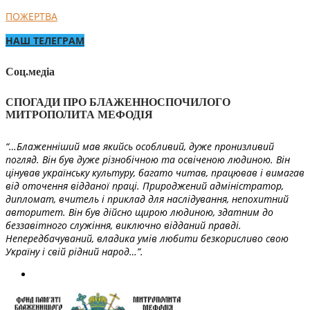
ПОЖЕРТВА
НАШ ТЕЛЕГРАМ
Соц.медіа
СПОГАДИ ПРО БЛАЖЕННОСПОЧИЛОГО
МИТРОПОЛИТА МЕФОДІЯ
“…Блаженніший мав якийсь особливий, дуже пронизливий
погляд. Він був дуже різнобічною та освіченою людиною. Він
цінував українську культуру, багато читав, працював і вимагав
від оточення відданої праці. Природжений адміністратор,
дипломат, вчитель і приклад для наслідування, непохитний
авторитет. Він був дійсно щирою людиною, здатним до
беззавітного служіння, виключно відданий правді.
Непередбачуваний, владика умів любити безкорисливо свою
Україну і свій рідний народ…”.