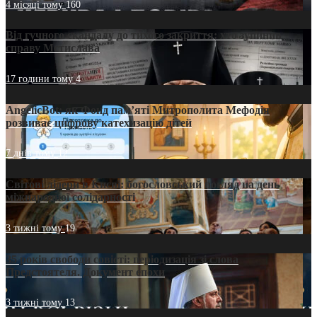
4 місяці тому
160
Від гучного скандалу до тихого закриття: хто зупинив
справу Мстислава
17 години тому
4
AngelicBot: як Фонд пам’яті Митрополита Мефодія
розвиває цифрову катехизацію дітей
7 днів тому
12
Світові лідери в Києві: богословський погляд на день
міжнародної солідарності
3 тижні тому
19
35 років свободи совісті: періодизація зі слова
Предстоятеля. Документ епохи
3 тижні тому
13