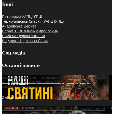
Інші
Патріархія УАПЦ (УПЦ)
Тернопільська Єпархія УАПЦ (УПЦ)
Андріївська Церква
Парафія Св. Жінок-Мироносиць
Помісна Церква України
Щедрик – Церковна Лавка
Соц.медіа
Останні новини
Захистити святині — означає захистити пам’ять людства:
Фонд пам’яті Митрополита Мефодія підтримує
міжнародну петицію щодо участі Росії в ЮНЕСКО
2 місяці тому
61
ПРИСМАК «РУССЬКОГО МІРА» в ПЦУ: ексклюзивні
документи, вирок і російський слід у Тернопільсько-