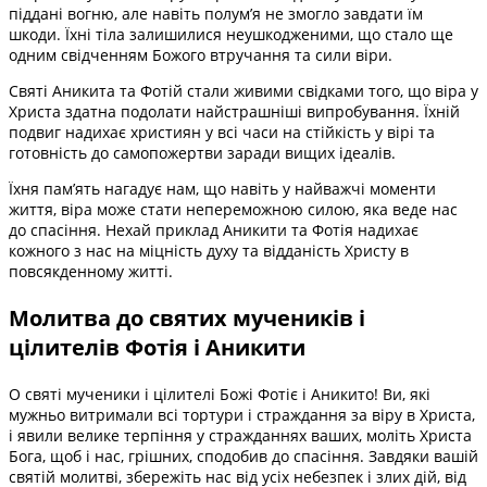
піддані вогню, але навіть полум’я не змогло завдати їм
шкоди. Їхні тіла залишилися неушкодженими, що стало ще
одним свідченням Божого втручання та сили віри.
Святі Аникита та Фотій стали живими свідками того, що віра у
Христа здатна подолати найстрашніші випробування. Їхній
подвиг надихає християн у всі часи на стійкість у вірі та
готовність до самопожертви заради вищих ідеалів.
Їхня пам’ять нагадує нам, що навіть у найважчі моменти
життя, віра може стати непереможною силою, яка веде нас
до спасіння. Нехай приклад Аникити та Фотія надихає
кожного з нас на міцність духу та відданість Христу в
повсякденному житті.
Молитва до святих мучеників і
цілителів Фотія і Аникити
О святі мученики і цілителі Божі Фотіє і Аникито! Ви, які
мужньо витримали всі тортури і страждання за віру в Христа,
і явили велике терпіння у стражданнях ваших, моліть Христа
Бога, щоб і нас, грішних, сподобив до спасіння. Завдяки вашій
святій молитві, збережіть нас від усіх небезпек і злих дій, від