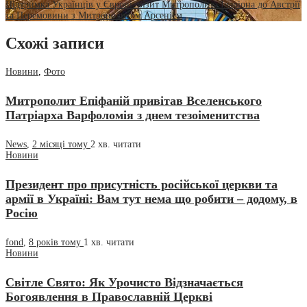
Підтримка Українців у Європі: візит Митрополита Іларіона до Австрії
та Перемовини з Митрополитом Арсенієм
Схожі записи
Новини
,
Фото
Митрополит Епіфаній привітав Вселенського
Патріарха Варфоломія з днем тезоіменитства
News
,
2 місяці тому
2 хв.
читати
Новини
Президент про присутність російської церкви та
армії в Україні: Вам тут нема що робити – додому, в
Росію
fond
,
8 років тому
1 хв.
читати
Новини
Світле Свято: Як Урочисто Відзначається
Богоявлення в Православній Церкві