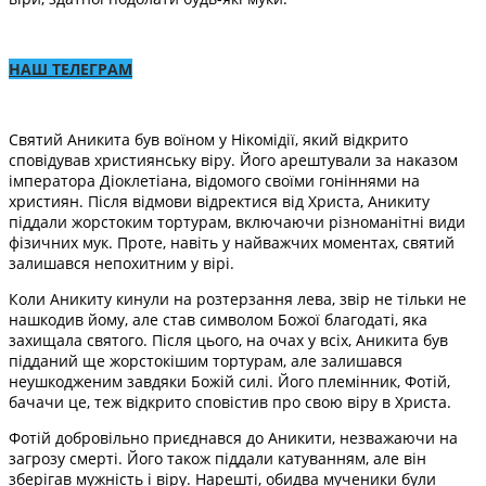
НАШ ТЕЛЕГРАМ
Святий Аникита був воїном у Нікомідії, який відкрито
сповідував християнську віру. Його арештували за наказом
імператора Діоклетіана, відомого своїми гоніннями на
християн. Після відмови відректися від Христа, Аникиту
піддали жорстоким тортурам, включаючи різноманітні види
фізичних мук. Проте, навіть у найважчих моментах, святий
залишався непохитним у вірі.
Коли Аникиту кинули на розтерзання лева, звір не тільки не
нашкодив йому, але став символом Божої благодаті, яка
захищала святого. Після цього, на очах у всіх, Аникита був
підданий ще жорстокішим тортурам, але залишався
неушкодженим завдяки Божій силі. Його племінник, Фотій,
бачачи це, теж відкрито сповістив про свою віру в Христа.
Фотій добровільно приєднався до Аникити, незважаючи на
загрозу смерті. Його також піддали катуванням, але він
зберігав мужність і віру. Нарешті, обидва мученики були