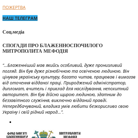
ПОЖЕРТВА
НАШ ТЕЛЕГРАМ
Соц.медіа
СПОГАДИ ПРО БЛАЖЕННОСПОЧИЛОГО
МИТРОПОЛИТА МЕФОДІЯ
“…Блаженніший мав якийсь особливий, дуже пронизливий
погляд. Він був дуже різнобічною та освіченою людиною. Він
цінував українську культуру, багато читав, працював і вимагав
від оточення відданої праці. Природжений адміністратор,
дипломат, вчитель і приклад для наслідування, непохитний
авторитет. Він був дійсно щирою людиною, здатним до
беззавітного служіння, виключно відданий правді.
Непередбачуваний, владика умів любити безкорисливо свою
Україну і свій рідний народ…”.