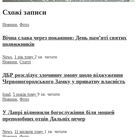
Схожі записи
Новини
,
Фото
Вічна слава через покаяння: День пам’яті святих
подвижників
News
,
1 рік тому
2 хв.
читати
Новини
,
Статті
ДБР розслідує злочинну змову щодо віджуження
Червоногородського Замку у приватну власність
fond
,
5 років тому
9 хв.
читати
Новини
,
Фото
У Лаврі відновили богослужіння біля мощей
преподобних отців Дальніх печер
News
,
11 місяців тому
1 хв.
читати
Новини
,
Фото