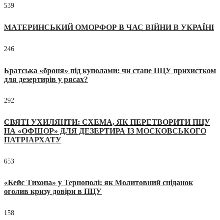
539
МАТЕРИНСЬКИЙ ОМОРФОР В ЧАС ВІЙНИ В УКРАЇНІ
246
Братська «броня» під куполами: чи стане ПЦУ прихистком
для дезертирів у рясах?
292
СВЯТІ УХИЛЯНТИ: СХЕМА, ЯК ПЕРЕТВОРИТИ ПЦУ
НА «ОФШОР» ДЛЯ ДЕЗЕРТИРА ІЗ МОСКОВСЬКОГО
ПАТРІАРХАТУ
653
«Кейс Тихона» у Тернополі: як Молитовний сніданок
оголив кризу довіри в ПЦУ
158