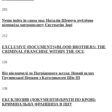
293
Nemo iudex in causa sua: Наталія Шевчук публічно
відповіла митрополиту Євстратію Зорі
212
EXCLUSIVE (DOCUMENTS)/BLOOD BROTHERS: THE
CRIMINAL FRANCHISE WITHIN THE OCU
126
Від віолончелі до Патріаршого жезла: Новий шлях
Грузинської Церкви з Католикосом Шіо III
139
ЕКСКЛЮЗИВ (ДОКУМЕНТИ)/БРАТИ ПО КРОВІ:
КРИМІНАЛЬНА ФРАНШИЗА В ПЦУ