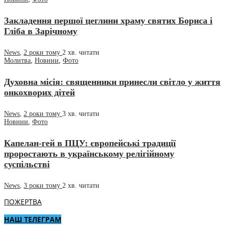
Закладення першої цеглини храму святих Бориса і
Гліба в Зарічному
News
,
2 роки тому
2 хв.
читати
Молитва
,
Новини
,
Фото
Духовна місія: священники принесли світло у життя
онкохворих дітей
News
,
2 роки тому
3 хв.
читати
Новини
,
Фото
Капелан-гей в ПЦУ: європейські традиції
проростають в українському релігійному
суспільстві
News
,
3 роки тому
2 хв.
читати
ПОЖЕРТВА
НАШ ТЕЛЕГРАМ