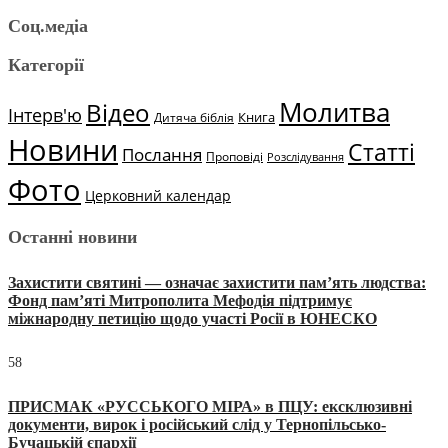
Соц.медіа
Категорії
Молитва
Відео
Інтерв'ю
Книга
Дитяча біблія
Новини
Статті
Послання
Проповіді
Розслідування
Фото
Церковний календар
Останні новини
Захистити святині — означає захистити пам’ять людства:
Фонд пам’яті Митрополита Мефодія підтримує
міжнародну петицію щодо участі Росії в ЮНЕСКО
58
ПРИСМАК «РУССЬКОГО МІРА» в ПЦУ: ексклюзивні
документи, вирок і російський слід у Тернопільсько-
Бучацькій єпархії