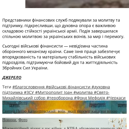
Представники фінансових служб подякували за молитву та
підтримку, підкресливши, що духовна опора є важливою
складовою стійкості української армії. Подія завершилася
спільною молитвою за українських воїнів, за мир і перемогу.
Сьогодні військові фінансисти — невід’ємна частина
оборонного механізму країни. Саме їхня праця забезпечує
впорядкованість та матеріальну стабільність військових
підрозділів, підтримуючи бойовий дух та життєдіяльність
Збройних Сил України.
ДЖЕРЕЛО
Теги
#благословення
#військові фінансисти
#духовна
підтримка
#ЗСУ
#Митрополит Іоан
#молитва
#Свято-
Михайлівський собор
#тероборона
#Фонд Мефодія
#Черкаси
Новини
,
Фото
Святий Петро Калнишевський: воїн, який переміг кайдани вірою
Новини
,
Фото
Міжрелігійний діалог у час війни: у КПБА обговорили природу зла