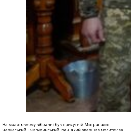
На молитовному зібранні був присутній Митрополит
Черкаський і Чигиринський Іоан, який звершив молитву за