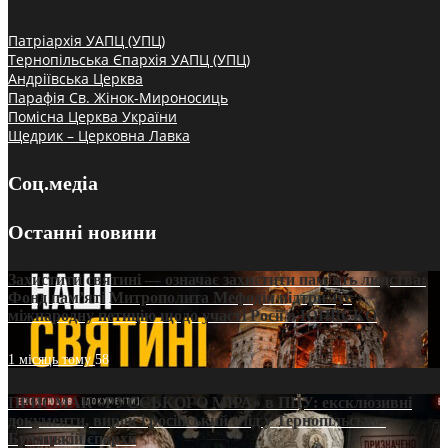
Патріархія УАПЦ (УПЦ)
Тернопільська Єпархія УАПЦ (УПЦ)
Андріївська Церква
Парафія Св. Жінок-Мироносиць
Помісна Церква України
Щедрик – Церковна Лавка
Соц.медіа
Останні новини
Захистити святині — означає захистити пам’ять людства:
Фонд пам’яті Митрополита Мефодія підтримує
міжнародну петицію щодо участі Росії в ЮНЕСКО
1 місяць тому
58
ПРИСМАК «РУССЬКОГО МІРА» в ПЦУ: ексклюзивні
документи, вирок і російський слід у Тернопільсько-
Бучацькій єпархії