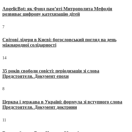
AngelicBot: як Фонд пам’яті Митрополита Мефодія
розвиває цифрову катехизацію дітей
7
Світові лідери в Києві: богословський погляд на день
міжнародної солідарності
14
35 років свободи совісті: періодизація зі слова
Предстоятеля. Документ епохи
8
Церква і держава в Україні: формула зі вступного слова
Предстоятеля. Документ доктрини
11