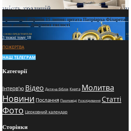
3 тижні тому
12
Проповідь Епіфанія 15 липня: цитата Патріарха Філарета з
його амвона. Документ тяглості
3 тижні тому
18
ПОЖЕРТВА
НАШ ТЕЛЕГРАМ
Категорії
Молитва
Відео
Інтерв'ю
Книга
Дитяча біблія
Новини
Статті
Послання
Проповіді
Розслідування
Фото
Церковний календар
Сторінки