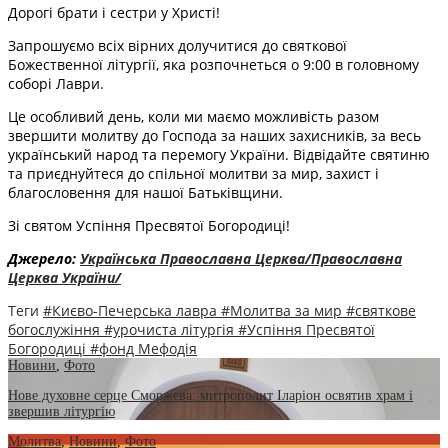
Дорогі брати і сестри у Христі!
Запрошуємо всіх вірних долучитися до святкової
Божественної літургії, яка розпочнеться о 9:00 в головному
соборі Лаври.
Це особливий день, коли ми маємо можливість разом
звершити молитву до Господа за наших захисників, за весь
український народ та перемогу України. Відвідайте святиню
та приєднуйтеся до спільної молитви за мир, захист і
благословення для нашої Батьківщини.
Зі святом Успіння Пресвятої Богородиці!
Джерело:
Українська Православна Церква/Православна
Церква України/
Теги
#Києво-Печерська лавра
#Молитва за мир
#святкове
богослужіння
#урочиста літургія
#Успіння Пресвятої
Богородиці
#фонд Мефодія
Новини
,
Фото
Нове духовне серце Сморжева: митрополит Іларіон освятив храм і
звершив літургію
Молитва
,
Новини
,
Фото