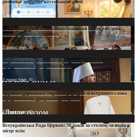
розвиває цифрову катехизацію дітей
5 днів тому
9
Світові лідери в Києві: богословський погляд на день
міжнародної солідарності
3 тижні тому
16
35 років свободи совісті: періодизація зі слова
Предстоятеля. Документ епохи
3 тижні тому
10
Церква і держава в Україні: формула зі вступного слова
Предстоятеля. Документ доктрини
3 тижні тому
13
Всеукраїнська Рада Церков: 30 років за столом, за яким є
місце всім