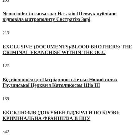
295
Nemo iudex in causa sua: Наталія Шевчук публічно
відповіла митрополиту Євстратію Зорі
213
EXCLUSIVE (DOCUMENTS)/BLOOD BROTHERS: THE
CRIMINAL FRANCHISE WITHIN THE OCU
127
Від віолончелі до Патріаршого жезла: Новий шлях
Грузинської Церкви з Католикосом Шіо III
139
ЕКСКЛЮЗИВ (ДОКУМЕНТИ)/БРАТИ ПО КРОВІ:
КРИМІНАЛЬНА ФРАНШИЗА В ПЦУ
542