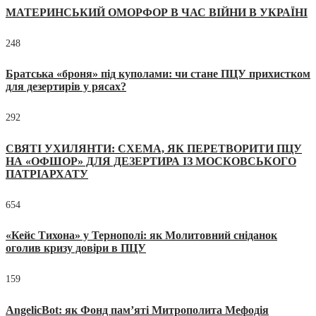
МАТЕРИНСЬКИЙ ОМОРФОР В ЧАС ВІЙНИ В УКРАЇНІ
248
Братська «броня» під куполами: чи стане ПЦУ прихистком
для дезертирів у рясах?
292
СВЯТІ УХИЛЯНТИ: СХЕМА, ЯК ПЕРЕТВОРИТИ ПЦУ
НА «ОФШОР» ДЛЯ ДЕЗЕРТИРА ІЗ МОСКОВСЬКОГО
ПАТРІАРХАТУ
654
«Кейс Тихона» у Тернополі: як Молитовний сніданок
оголив кризу довіри в ПЦУ
159
AngelicBot: як Фонд пам’яті Митрополита Мефодія