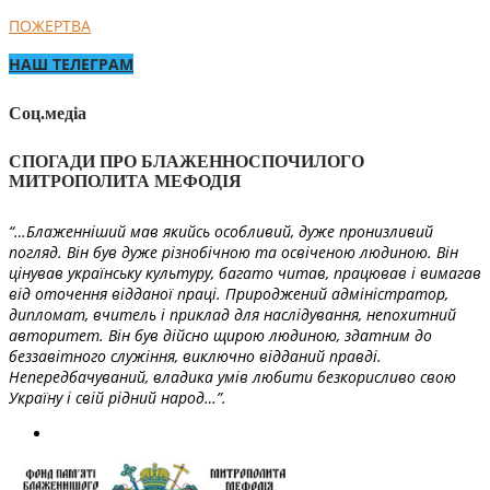
ПОЖЕРТВА
НАШ ТЕЛЕГРАМ
Соц.медіа
СПОГАДИ ПРО БЛАЖЕННОСПОЧИЛОГО
МИТРОПОЛИТА МЕФОДІЯ
“…Блаженніший мав якийсь особливий, дуже пронизливий
погляд. Він був дуже різнобічною та освіченою людиною. Він
цінував українську культуру, багато читав, працював і вимагав
від оточення відданої праці. Природжений адміністратор,
дипломат, вчитель і приклад для наслідування, непохитний
авторитет. Він був дійсно щирою людиною, здатним до
беззавітного служіння, виключно відданий правді.
Непередбачуваний, владика умів любити безкорисливо свою
Україну і свій рідний народ…”.