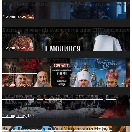
МАТЕРИНСЬКИЙ ОМОРФОР В ЧАС ВІЙНИ В УКРАЇНІ
3 місяці тому
248
Братська «броня» під куполами: чи стане ПЦУ прихистком
для дезертирів у рясах?
3 місяці тому
292
СВЯТІ УХИЛЯНТИ: СХЕМА, ЯК ПЕРЕТВОРИТИ ПЦУ
НА «ОФШОР» ДЛЯ ДЕЗЕРТИРА ІЗ МОСКОВСЬКОГО
ПАТРІАРХАТУ
3 місяці тому
654
«Кейс Тихона» у Тернополі: як Молитовний сніданок
оголив кризу довіри в ПЦУ
4 місяці тому
159
AngelicBot: як Фонд пам’яті Митрополита Мефодія