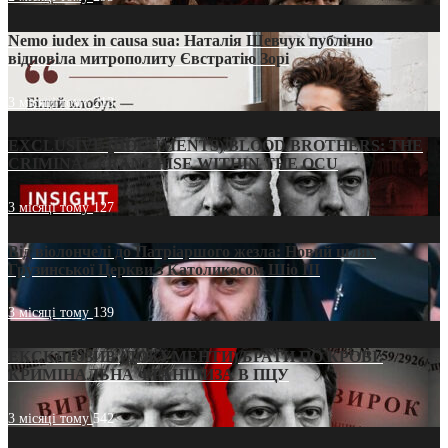
Nemo iudex in causa sua: Наталія Шевчук публічно
відповіла митрополиту Євстратію Зорі
3 місяці тому
213
EXCLUSIVE (DOCUMENTS)/BLOOD BROTHERS: THE
CRIMINAL FRANCHISE WITHIN THE OCU
3 місяці тому
127
Від віолончелі до Патріаршого жезла: Новий шлях
Грузинської Церкви з Католикосом Шіо III
3 місяці тому
139
ЕКСКЛЮЗИВ (ДОКУМЕНТИ)/БРАТИ ПО КРОВІ:
КРИМІНАЛЬНА ФРАНШИЗА В ПЦУ
3 місяці тому
542