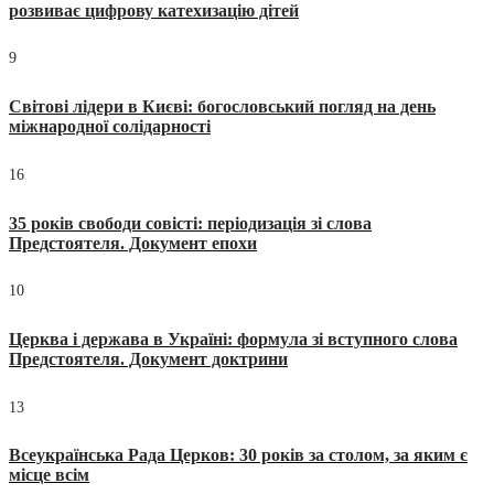
розвиває цифрову катехизацію дітей
9
Світові лідери в Києві: богословський погляд на день
міжнародної солідарності
16
35 років свободи совісті: періодизація зі слова
Предстоятеля. Документ епохи
10
Церква і держава в Україні: формула зі вступного слова
Предстоятеля. Документ доктрини
13
Всеукраїнська Рада Церков: 30 років за столом, за яким є
місце всім