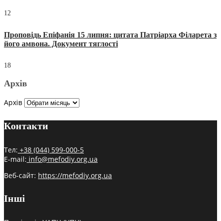
12
Проповідь Епіфанія 15 липня: цитата Патріарха Філарета з
його амвона. Документ тяглості
18
Архів
Архів
Контакти
Тел:
+38 (044) 599-000-5
E-mail:
info@mefodiy.org.ua
Веб-сайт:
https://mefodiy.org.ua
Інші