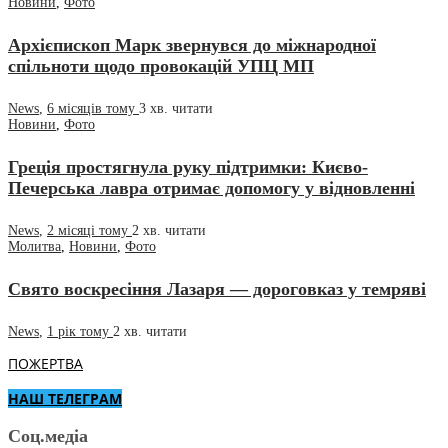
Новини
,
Фото
Архієпископ Марк звернувся до міжнародної
спільноти щодо провокацій УПЦ МП
News
,
6 місяців тому
3 хв.
читати
Новини
,
Фото
Греція простягнула руку підтримки: Києво-
Печерська лавра отримає допомогу у відновленні
News
,
2 місяці тому
2 хв.
читати
Молитва
,
Новини
,
Фото
Свято воскресіння Лазаря — дороговказ у темряві
News
,
1 рік тому
2 хв.
читати
ПОЖЕРТВА
НАШ ТЕЛЕГРАМ
Соц.медіа