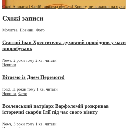
Святі Аникита і Фотій: приклад вірності Христу, незважаючи на муки
Схожі записи
Молитва
,
Новини
,
Фото
Святий Іоан Хреститель: духовний провідник у часи
випробувань
News
,
2 роки тому
2 хв.
читати
Новини
Вітаємо із Днем Перемоги!
fond
,
11 років тому
1 хв.
читати
Новини
,
Фото
Вселенський патріарх Варфоломій розкривав
історичні скарби Ілії під час свого візиту
News
,
3 роки тому
1 хв.
читати