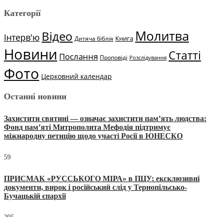
Категорії
Молитва
Відео
Інтерв'ю
Книга
Дитяча біблія
Новини
Статті
Послання
Проповіді
Розслідування
Фото
Церковний календар
Останні новини
Захистити святині — означає захистити пам’ять людства:
Фонд пам’яті Митрополита Мефодія підтримує
міжнародну петицію щодо участі Росії в ЮНЕСКО
59
ПРИСМАК «РУССЬКОГО МІРА» в ПЦУ: ексклюзивні
документи, вирок і російський слід у Тернопільсько-
Бучацькій єпархії