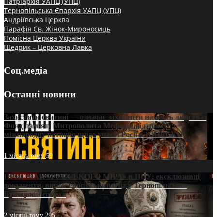
Патріархія УАПЦ (УПЦ)
Тернопільська Єпархія УАПЦ (УПЦ)
Андріївська Церква
Парафія Св. Жінок-Мироносиць
Помісна Церква України
Щедрик – Церковна Лавка
Соц.медіа
Останні новини
Захистити святині — означає захистити пам’ять людства:
Фонд пам’яті Митрополита Мефодія підтримує
міжнародну петицію щодо участі Росії в ЮНЕСКО
1 місяць тому
59
ПРИСМАК «РУССЬКОГО МІРА» в ПЦУ: ексклюзивні
документи, вирок і російський слід у Тернопільсько-
Бучацькій єпархії
2 місяці тому
295