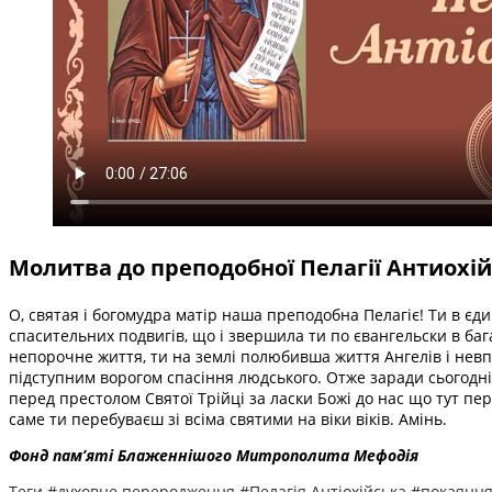
Молитва до преподобної Пелагії Антиохій
О, святая і богомудра матір наша преподобна Пелагіє! Ти в єд
спасительних подвигів, що і звершила ти по євангельски в баг
непорочне життя, ти на землі полюбивша життя Ангелів і невп
підступним ворогом спасіння людського. Отже заради сьогодні,
перед престолом Святої Трійці за ласки Божі до нас що тут пе
саме ти перебуваєш зі всіма святими на віки віків. Амінь.
Фонд пам’яті Блаженнішого Митрополита Мефоді
я
Теги
#духовне переродження
#Пелагія Антіохійська
#покаянн