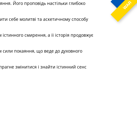
WAR
аяння. Його проповідь настільки глибоко
ити себе молитві та аскетичному способу
м істинного смирення, а її історія продовжує
ом сили покаяння, що веде до духовного
 прагне змінитися і знайти істинний сенс