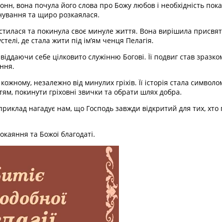
онн, вона почула його слова про Божу любов і необхідність пок
нування та щиро розкаялася.
естилася та покинула своє минуле життя. Вона вирішила присвят
телі, де стала жити під ім’ям ченця Пелагія.
 віддаючи себе цілковито служінню Богові. Її подвиг став зразко
ння.
 кожному, незалежно від минулих гріхів. Її історія стала символ
ям, покинути гріховні звички та обрати шлях добра.
 приклад нагадує нам, що Господь завжди відкритий для тих, хто
окаяння та Божої благодаті.