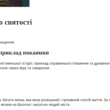
о святості
очищення.
 приклад покаяння
ристиянської історії, приклад справжнього покаяння та духовно
іння через віру та смирення.
сна, багата жінка, яка вела розкішний і гріховний спосіб життя. 
вплив на багатих і могутніх людей міста.