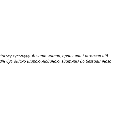
їнську культуру, багато читав, працював і вимагав від
Він був дійсно щирою людиною, здатним до беззавітного