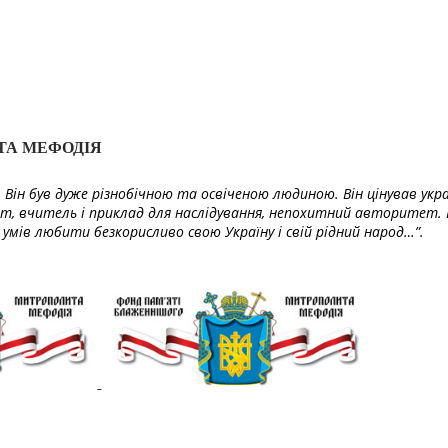
ТА МЕФОДІЯ
Він був дуже різнобічною та освіченою людиною. Він цінував укра
т, вчитель і приклад для наслідування, непохитний авторитет. 
умів любити безкорисливо свою Україну і свій рідний народ…”.