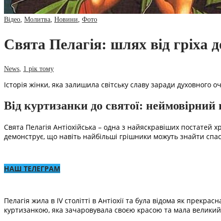
Відео
,
Молитва
,
Новини
,
Фото
Свята Пелагія: шлях від гріха д
News
,
1 рік тому
Історія жінки, яка залишила світську славу заради духовного 
Від куртизанки до святої: неймовірний
Свята Пелагія Антіохійська – одна з найяскравіших постатей х
демонструє, що навіть найбільші грішники можуть знайти спас
НАШ ТЕЛЕГРАМ
Пелагія жила в IV столітті в Антіохії та була відома як прекра
куртизанкою, яка зачаровувала своєю красою та мала великий 