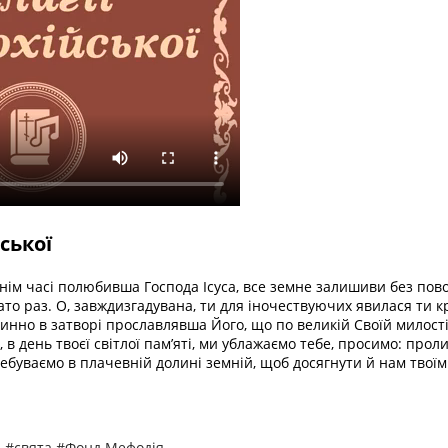
ської
инім часі полюбивша Господа Ісуса, все земне залишиви без пово
ато раз. О, завждизгадувана, ти для іночествуючих явилася ти 
инно в затворі прославлявша Його, що по великій Своїй милості
 в день твоєї світлої пам’яті, ми ублажаємо тебе, просимо: про
ребуваємо в плачевній долині земній, щоб досягнути й нам твої
я
#свята
#Фонд Мефодія