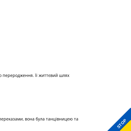
го переродження. Її життєвий шлях
За переказами, вона була танцівницею та
STOP