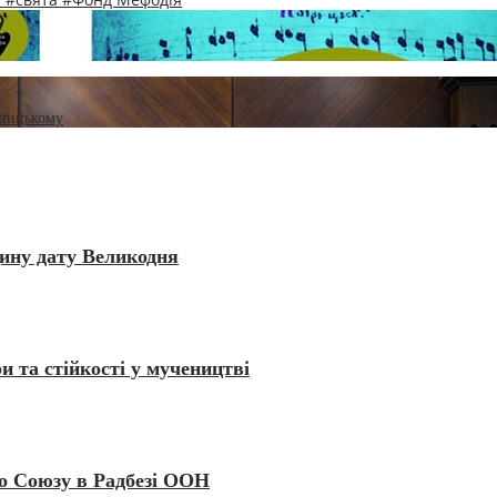
ьницькому
дину дату Великодня
 та стійкості у мучеництві
го Союзу в Радбезі ООН