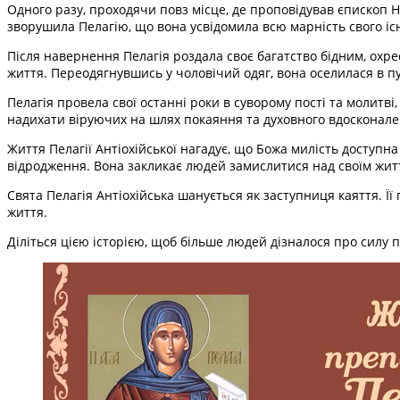
Одного разу, проходячи повз місце, де проповідував єпископ Н
зворушила Пелагію, що вона усвідомила всю марність свого іс
Після навернення Пелагія роздала своє багатство бідним, охр
життя. Переодягнувшись у чоловічий одяг, вона оселилася в пус
Пелагія провела свої останні роки в суворому пості та молитві,
надихати віруючих на шлях покаяння та духовного вдосконале
Життя Пелагії Антіохійської нагадує, що Божа милість доступна
відродження. Вона закликає людей замислитися над своїм житт
Свята Пелагія Антіохійська шанується як заступниця каяття. Її
життя.
Діліться цією історією, щоб більше людей дізналося про силу п