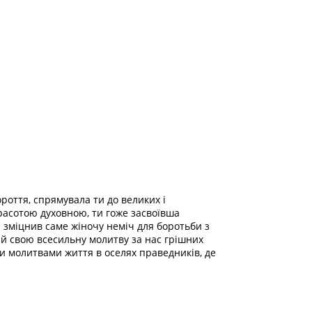
роття, спрямувала ти до великих і
красотою духовною, ти гоже засвоївша
 зміцнив саме жіночу неміч для боротьби з
лий свою всесильну молитву за нас грішних
ми молитвами життя в оселях праведників, де