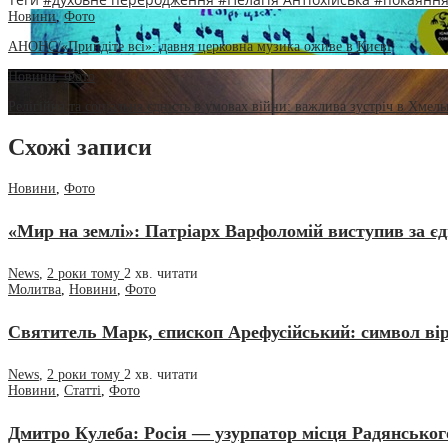
Новини
,
Фото
АНОНС/«Прийдіте всі»: давня церковна музика оживе в Києві
Новини
,
Фото
Релігійна та соціальна єдність в умовах війни: важлива зустріч в Хмел
Схожі записи
Новини
,
Фото
«Мир на землі»: Патріарх Варфоломій виступив за є
News
,
2 роки тому
2 хв.
читати
Молитва
,
Новини
,
Фото
Святитель Марк, єпископ Арефусійський: символ віри
News
,
2 роки тому
2 хв.
читати
Новини
,
Статті
,
Фото
Дмитро Кулеба: Росія — узурпатор місця Радянсько