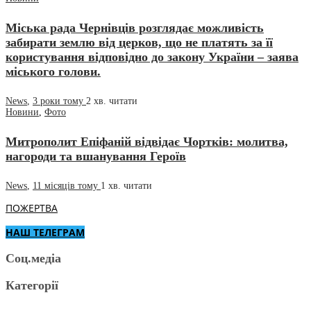
Міська рада Чернівців розглядає можливість
забирати землю від церков, що не платять за її
користування відповідно до закону України – заява
міського голови.
News
,
3 роки тому
2 хв.
читати
Новини
,
Фото
Митрополит Епіфаній відвідає Чортків: молитва,
нагороди та вшанування Героїв
News
,
11 місяців тому
1 хв.
читати
ПОЖЕРТВА
НАШ ТЕЛЕГРАМ
Соц.медіа
Категорії