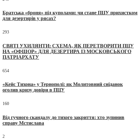
Братська «броня» під куполами: чи стане ПЦУ прихистком
для дезертирів у рясах?
293
СВЯТІ УХИЛЯНТИ: СХЕМА, ЯК ПЕРЕТВОРИТИ ПЦУ
НА «ОФШОР» ДЛЯ ДЕЗЕРТИРА ІЗ МОСКОВСЬКОГО
ПАТРІАРХАТУ
654
«Кейс Тихона» у Тернополі: як Молитовний сніданок
оголив кризу довіри в ПЦУ
160
Від гучного скандалу до тихого закриття: хто зупинив
справу Мстислава
2