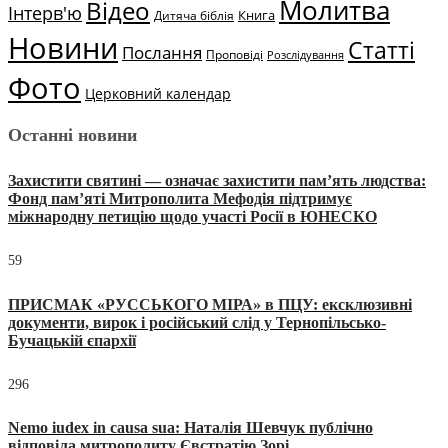
Молитва
Відео
Інтерв'ю
Книга
Дитяча біблія
Новини
Статті
Послання
Проповіді
Розслідування
Фото
Церковний календар
Останні новини
Захистити святині — означає захистити пам’ять людства:
Фонд пам’яті Митрополита Мефодія підтримує
міжнародну петицію щодо участі Росії в ЮНЕСКО
59
ПРИСМАК «РУССЬКОГО МІРА» в ПЦУ: ексклюзивні
документи, вирок і російський слід у Тернопільсько-
Бучацькій єпархії
296
Nemo iudex in causa sua: Наталія Шевчук публічно
відповіла митрополиту Євстратію Зорі