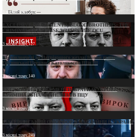
3 місяці тому
213
EXCLUSIVE (DOCUMENTS)/BLOOD BROTHERS: THE
CRIMINAL FRANCHISE WITHIN THE OCU
3 місяці тому
127
Від віолончелі до Патріаршого жезла: Новий шлях
Грузинської Церкви з Католикосом Шіо III
3 місяці тому
140
ЕКСКЛЮЗИВ (ДОКУМЕНТИ)/БРАТИ ПО КРОВІ:
КРИМІНАЛЬНА ФРАНШИЗА В ПЦУ
3 місяці тому
542
МАТЕРИНСЬКИЙ ОМОРФОР В ЧАС ВІЙНИ В УКРАЇНІ
3 місяці тому
249