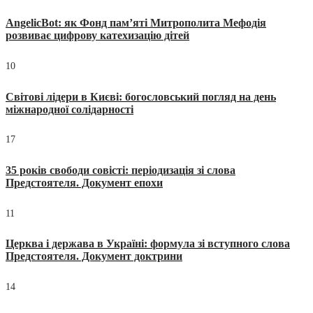
AngelicBot: як Фонд пам’яті Митрополита Мефодія
розвиває цифрову катехизацію дітей
10
Світові лідери в Києві: богословський погляд на день
міжнародної солідарності
17
35 років свободи совісті: періодизація зі слова
Предстоятеля. Документ епохи
11
Церква і держава в Україні: формула зі вступного слова
Предстоятеля. Документ доктрини
14