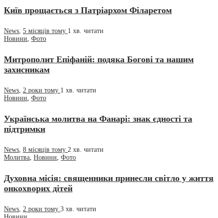
Київ прощається з Патріархом Філаретом
News
,
5 місяців тому
1 хв.
читати
Новини
,
Фото
Митрополит Епіфаній: подяка Богові та нашим
захисникам
News
,
2 роки тому
1 хв.
читати
Новини
,
Фото
Українська молитва на Фанарі: знак єдності та
підтримки
News
,
8 місяців тому
2 хв.
читати
Молитва
,
Новини
,
Фото
Духовна місія: священники принесли світло у життя
онкохворих дітей
News
,
2 роки тому
3 хв.
читати
Новини