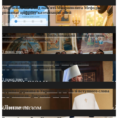
AngelicBot: як Фонд пам’яті Митрополита Мефодія
розвиває цифрову катехизацію дітей
6 днів тому
10
Світові лідери в Києві: богословський погляд на день
міжнародної солідарності
3 тижні тому
17
35 років свободи совісті: періодизація зі слова
Предстоятеля. Документ епохи
3 тижні тому
11
Церква і держава в Україні: формула зі вступного слова
Предстоятеля. Документ доктрини
3 тижні тому
14