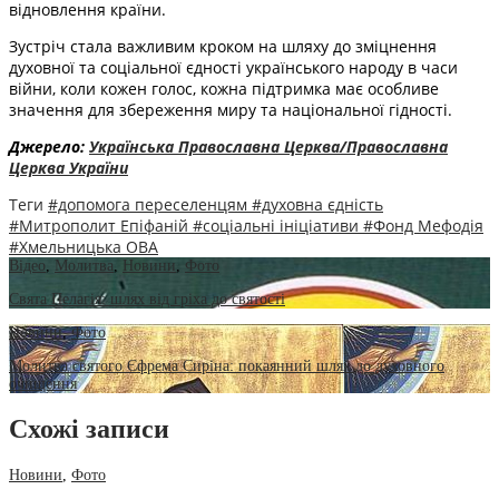
відновлення країни.
Зустріч стала важливим кроком на шляху до зміцнення
духовної та соціальної єдності українського народу в часи
війни, коли кожен голос, кожна підтримка має особливе
значення для збереження миру та національної гідності.
Джерело:
Українська Православна Церква/Православна
Церква України
Теги
#допомога переселенцям
#духовна єдність
#Митрополит Епіфаній
#соціальні ініціативи
#Фонд Мефодія
#Хмельницька ОВА
Відео
,
Молитва
,
Новини
,
Фото
Свята Пелагія: шлях від гріха до святості
Новини
,
Фото
Молитва святого Єфрема Сиріна: покаянний шлях до духовного
очищення
Схожі записи
Новини
,
Фото