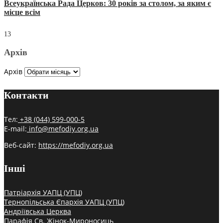
Всеукраїнська Рада Церков: 30 років за столом, за яким є
місце всім
13
Архів
Архів
Контакти
Тел:
+38 (044) 599-000-5
E-mail:
info@mefodiy.org.ua
Веб-сайт:
https://mefodiy.org.ua
Інші
Патріархія УАПЦ (УПЦ)
Тернопільська Єпархія УАПЦ (УПЦ)
Андріївська Церква
Парафія Св. Жінок-Мироносиць