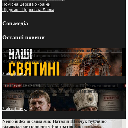
Помісна Церква України
Щедрик – Церковна Лавка
Соц.медіа
Останні новини
Захистити святині — означає захистити пам’ять людства:
Фонд пам’яті Митрополита Мефодія підтримує
міжнародну петицію щодо участі Росії в ЮНЕСКО
2 місяці тому
59
ПРИСМАК «РУССЬКОГО МІРА» в ПЦУ: ексклюзивні
документи, вирок і російський слід у Тернопільсько-
Бучацькій єпархії
2 місяці тому
296
Nemo iudex in causa sua: Наталія Шевчук публічно
відповіла митрополиту Євстратію Зорі