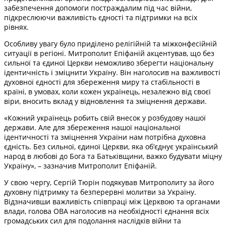
забезпечення допомоги постраждалим під час війни,
підкреслюючи важливість єдності та підтримки на всіх
рівнях.
Особливу увагу було приділено релігійній та міжконфесійній
ситуації в регіоні. Митрополит Епіфаній акцентував, що без
сильної та єдиної Церкви неможливо зберегти національну
ідентичність і зміцнити Україну. Він наголосив на важливості
духовної єдності для збереження миру та стабільності в
країні, в умовах, коли кожен українець, незалежно від своєї
віри, вносить вклад у відновлення та зміцнення держави.
«Кожний українець робить свій внесок у розбудову нашої
держави. Але для збереження нашої національної
ідентичності та зміцнення України нам потрібна духовна
єдність. Без сильної, єдиної Церкви, яка об’єднує український
народ в любові до Бога та Батьківщини, важко будувати міцну
Україну», – зазначив Митрополит Епіфаній.
У свою чергу, Сергій Тюрін подякував Митрополиту за його
духовну підтримку та безперервні молитви за Україну.
Відзначивши важливість співпраці між Церквою та органами
влади, голова ОВА наголосив на необхідності єднання всіх
громадських сил для подолання наслідків війни та