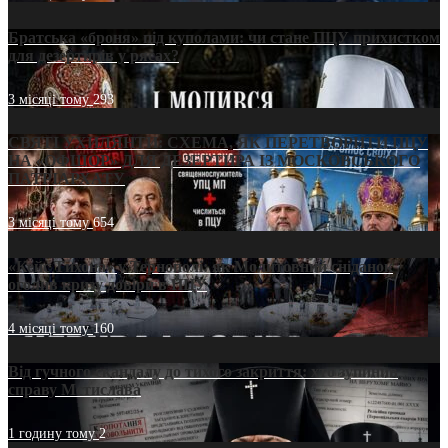
Братська «броня» під куполами: чи стане ПЦУ прихистком
для дезертирів у рясах?
3 місяці тому
293
СВЯТІ УХИЛЯНТИ: СХЕМА, ЯК ПЕРЕТВОРИТИ ПЦУ
НА «ОФШОР» ДЛЯ ДЕЗЕРТИРА ІЗ МОСКОВСЬКОГО
ПАТРІАРХАТУ
3 місяці тому
654
«Кейс Тихона» у Тернополі: як Молитовний сніданок
оголив кризу довіри в ПЦУ
4 місяці тому
160
Від гучного скандалу до тихого закриття: хто зупинив
справу Мстислава
1 годину тому
2