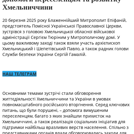
Хмельниччини
20 березня 2025 року Блаженнійший Митрополит Епіфаній,
предстоятель Помісної Української Православної Церкви,
зустрівся з головою Хмельницької обласної військової
адміністрації Сергієм Тюріним у Митрополичому домі. У
цьому важливому заході також взяли участь архієпископ
Хмельницький і Шепетівський Павло, а також радник голови
Служби безпеки України Сергій Гамалій.
НАШ ТЕЛЕГРАМ
Основними темами зустрічі стали обговорення
життєдіяльності Хмельниччини та України в умовах
повномасштабного російського вторгнення. Серед ключових
питань, що були порушені, – допомога вимушеним
переселенцям, багато з яких знайшли прихисток на
Хмельниччині, а також реалізація соціальних ініціатив для
підтримки найбільш вразливих верств населення. Спільно з
представниками органів влади обговорювались заходи для