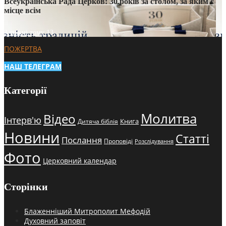
Всеукраїнська Рада Церков: 30 років за столом, за яким є
місце всім
3 тижні тому
13
ПОЖЕРТВА
НАШ ТЕЛЕГРАМ
Категорії
Молитва
Відео
Інтерв'ю
Книга
Дитяча біблія
Новини
Статті
Послання
Проповіді
Розслідування
Фото
Церковний календар
Сторінки
Блаженніший Митрополит Мефодій
Духовний заповіт