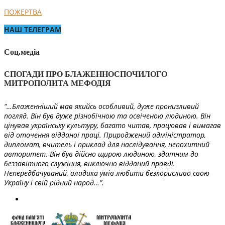
ПОЖЕРТВА
НАШ ТЕЛЕГРАМ
Соц.медіа
СПОГАДИ ПРО БЛАЖЕННОСПОЧИЛОГО
МИТРОПОЛИТА МЕФОДІЯ
“…Блаженніший мав якийсь особливий, дуже пронизливий
погляд. Він був дуже різнобічною та освіченою людиною. Він
цінував українську культуру, багато читав, працював і вимагав
від оточення відданої праці. Природжений адміністратор,
дипломат, вчитель і приклад для наслідування, непохитний
авторитет. Він був дійсно щирою людиною, здатним до
беззавітного служіння, виключно відданий правді.
Непередбачуваний, владика умів любити безкорисливо свою
Україну і свій рідний народ…”.