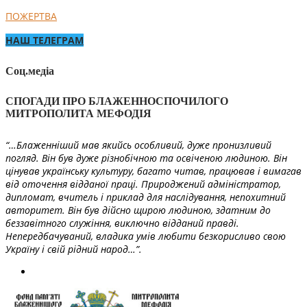
ПОЖЕРТВА
НАШ ТЕЛЕГРАМ
Соц.медіа
СПОГАДИ ПРО БЛАЖЕННОСПОЧИЛОГО
МИТРОПОЛИТА МЕФОДІЯ
“…Блаженніший мав якийсь особливий, дуже пронизливий
погляд. Він був дуже різнобічною та освіченою людиною. Він
цінував українську культуру, багато читав, працював і вимагав
від оточення відданої праці. Природжений адміністратор,
дипломат, вчитель і приклад для наслідування, непохитний
авторитет. Він був дійсно щирою людиною, здатним до
беззавітного служіння, виключно відданий правді.
Непередбачуваний, владика умів любити безкорисливо свою
Україну і свій рідний народ…”.