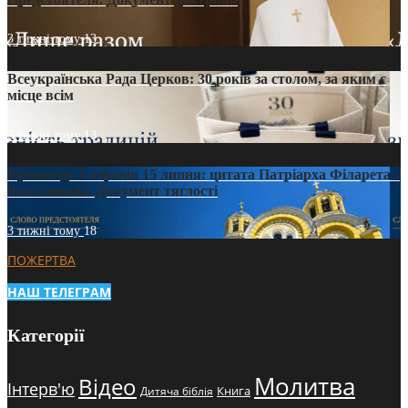
3 тижні тому
13
Всеукраїнська Рада Церков: 30 років за столом, за яким є
місце всім
3 тижні тому
13
Проповідь Епіфанія 15 липня: цитата Патріарха Філарета з
його амвона. Документ тяглості
3 тижні тому
18
ПОЖЕРТВА
НАШ ТЕЛЕГРАМ
Категорії
Молитва
Відео
Інтерв'ю
Книга
Дитяча біблія