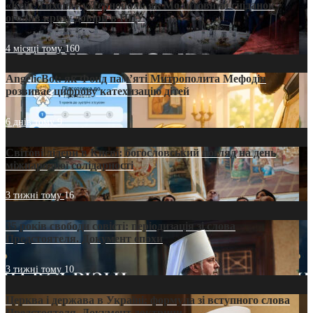
«Кейс Тихона» у Тернополі: як Молитовний сніданок
оголив кризу довіри в ПЦУ
4 місяці тому
160
AngelicBot: як Фонд пам’яті Митрополита Мефодія
розвиває цифрову катехизацію дітей
6 днів тому
9
Світові лідери в Києві: богословський погляд на день
міжнародної солідарності
3 тижні тому
16
35 років свободи совісті: періодизація зі слова
Предстоятеля. Документ епохи
3 тижні тому
10
Церква і держава в Україні: формула зі вступного слова
Предстоятеля. Документ доктрини