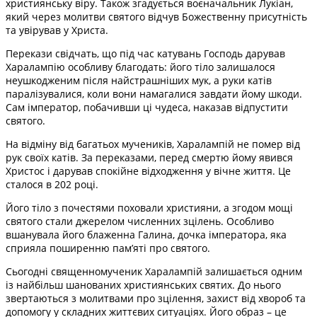
християнську віру. Також згадується воєначальник Лукіан,
який через молитви святого відчув Божественну присутність
та увірував у Христа.
Перекази свідчать, що під час катувань Господь дарував
Харалампію особливу благодать: його тіло залишалося
неушкодженим після найстрашніших мук, а руки катів
паралізувалися, коли вони намагалися завдати йому шкоди.
Сам імператор, побачивши ці чудеса, наказав відпустити
святого.
На відміну від багатьох мучеників, Харалампій не помер від
рук своїх катів. За переказами, перед смертю йому явився
Христос і дарував спокійне відходження у вічне життя. Це
сталося в 202 році.
Його тіло з почестями поховали християни, а згодом мощі
святого стали джерелом численних зцілень. Особливо
вшанувала його блаженна Галина, дочка імператора, яка
сприяла поширенню пам’яті про святого.
Сьогодні священномученик Харалампій залишається одним
із найбільш шанованих християнських святих. До нього
звертаються з молитвами про зцілення, захист від хвороб та
допомогу у складних життєвих ситуаціях. Його образ – це