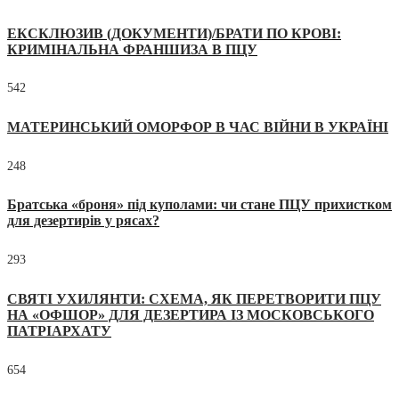
ЕКСКЛЮЗИВ (ДОКУМЕНТИ)/БРАТИ ПО КРОВІ:
КРИМІНАЛЬНА ФРАНШИЗА В ПЦУ
542
МАТЕРИНСЬКИЙ ОМОРФОР В ЧАС ВІЙНИ В УКРАЇНІ
248
Братська «броня» під куполами: чи стане ПЦУ прихистком
для дезертирів у рясах?
293
СВЯТІ УХИЛЯНТИ: СХЕМА, ЯК ПЕРЕТВОРИТИ ПЦУ
НА «ОФШОР» ДЛЯ ДЕЗЕРТИРА ІЗ МОСКОВСЬКОГО
ПАТРІАРХАТУ
654