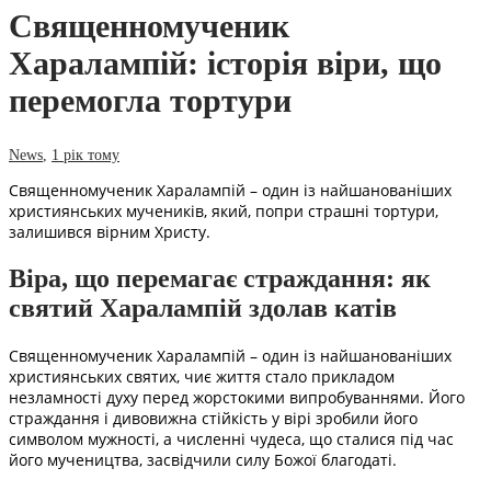
Священномученик
Харалампій: історія віри, що
перемогла тортури
News
,
1 рік тому
Священномученик Харалампій – один із найшанованіших
християнських мучеників, який, попри страшні тортури,
залишився вірним Христу.
Віра, що перемагає страждання: як
святий Харалампій здолав катів
Священномученик Харалампій – один із найшанованіших
християнських святих, чиє життя стало прикладом
незламності духу перед жорстокими випробуваннями. Його
страждання і дивовижна стійкість у вірі зробили його
символом мужності, а численні чудеса, що сталися під час
його мучеництва, засвідчили силу Божої благодаті.