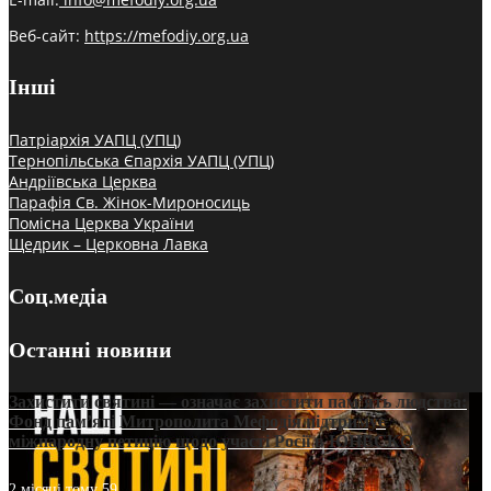
Веб-сайт:
https://mefodiy.org.ua
Інші
Патріархія УАПЦ (УПЦ)
Тернопільська Єпархія УАПЦ (УПЦ)
Андріївська Церква
Парафія Св. Жінок-Мироносиць
Помісна Церква України
Щедрик – Церковна Лавка
Соц.медіа
Останні новини
Захистити святині — означає захистити пам’ять людства:
Фонд пам’яті Митрополита Мефодія підтримує
міжнародну петицію щодо участі Росії в ЮНЕСКО
2 місяці тому
59