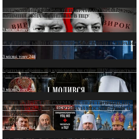
ЕКСКЛЮЗИВ (ДОКУМЕНТИ)/БРАТИ ПО КРОВІ:
КРИМІНАЛЬНА ФРАНШИЗА В ПЦУ
3 місяці тому
542
МАТЕРИНСЬКИЙ ОМОРФОР В ЧАС ВІЙНИ В УКРАЇНІ
3 місяці тому
248
Братська «броня» під куполами: чи стане ПЦУ прихистком
для дезертирів у рясах?
3 місяці тому
293
СВЯТІ УХИЛЯНТИ: СХЕМА, ЯК ПЕРЕТВОРИТИ ПЦУ
НА «ОФШОР» ДЛЯ ДЕЗЕРТИРА ІЗ МОСКОВСЬКОГО
ПАТРІАРХАТУ
3 місяці тому
654