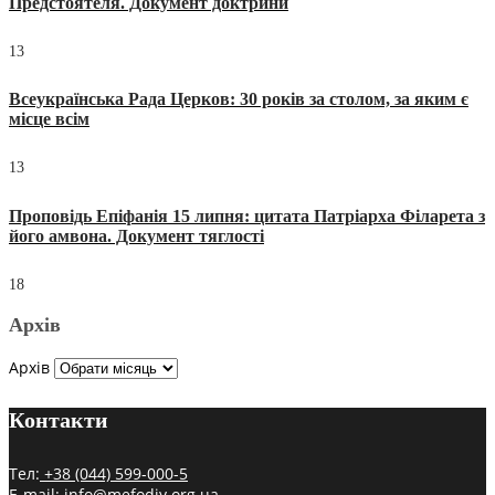
Предстоятеля. Документ доктрини
13
Всеукраїнська Рада Церков: 30 років за столом, за яким є
місце всім
13
Проповідь Епіфанія 15 липня: цитата Патріарха Філарета з
його амвона. Документ тяглості
18
Архів
Архів
Контакти
Тел:
+38 (044) 599-000-5
E-mail:
info@mefodiy.org.ua