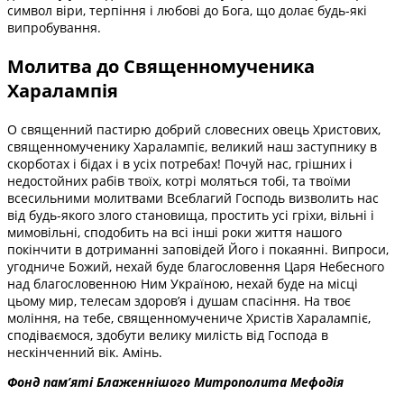
символ віри, терпіння і любові до Бога, що долає будь-які
випробування.
Молитва до Священномученика
Харалампія
О священний пастирю добрий словесних овець Христових,
священномученику Харалампіє, великий наш заступнику в
скорботах і бідах і в усіх потребах! Почуй нас, грішних і
недостойних рабів твоїх, котрі моляться тобі, та твоїми
всесильними молитвами Всеблагий Господь визволить нас
від будь-якого злого становища, простить усі гріхи, вільні і
мимовільні, сподобить на всі інші роки життя нашого
покінчити в дотриманні заповідей Його і покаянні. Випроси,
угодниче Божий, нехай буде благословення Царя Небесного
над благословенною Ним Україною, нехай буде на місці
цьому мир, телесам здоров’я і душам спасіння. На твоє
моління, на тебе, священномучениче Христів Харалампіє,
сподіваємося, здобути велику милість від Господа в
нескінченний вік. Амінь.
Фонд пам’яті Блаженнішого Митрополита Мефоді
я