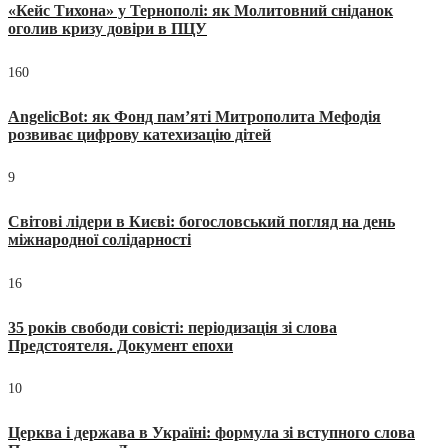
«Кейс Тихона» у Тернополі: як Молитовний сніданок
оголив кризу довіри в ПЦУ
160
AngelicBot: як Фонд пам’яті Митрополита Мефодія
розвиває цифрову катехизацію дітей
9
Світові лідери в Києві: богословський погляд на день
міжнародної солідарності
16
35 років свободи совісті: періодизація зі слова
Предстоятеля. Документ епохи
10
Церква і держава в Україні: формула зі вступного слова