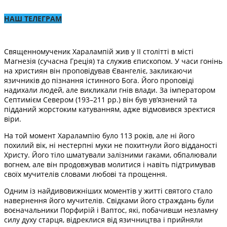
НАШ ТЕЛЕГРАМ
Священномученик Харалампій жив у II столітті в місті
Магнезія (сучасна Греція) та служив єпископом. У часи гонінь
на християн він проповідував Євангеліє, закликаючи
язичників до пізнання істинного Бога. Його проповіді
надихали людей, але викликали гнів влади. За імператором
Септимієм Севером (193–211 рр.) він був ув’язнений та
підданий жорстоким катуванням, адже відмовився зректися
віри.
На той момент Харалампію було 113 років, але ні його
похилий вік, ні нестерпні муки не похитнули його відданості
Христу. Його тіло шматували залізними гаками, обпалювали
вогнем, але він продовжував молитися і навіть підтримував
своїх мучителів словами любові та прощення.
Одним із найдивовижніших моментів у житті святого стало
навернення його мучителів. Свідками його страждань були
воєначальники Порфирій і Ваптос, які, побачивши незламну
силу духу старця, відреклися від язичництва і прийняли