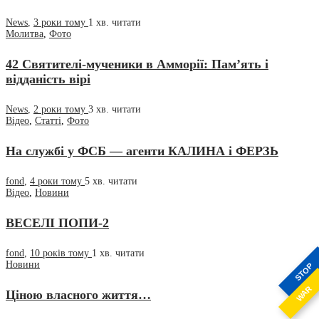
News
,
3 роки тому
1 хв.
читати
Молитва
,
Фото
42 Святителі-мученики в Амморії: Пам’ять і
відданість вірі
News
,
2 роки тому
3 хв.
читати
Відео
,
Статті
,
Фото
На службі у ФСБ — агенти КАЛИНА і ФЕРЗЬ
fond
,
4 роки тому
5 хв.
читати
Відео
,
Новини
ВЕСЕЛІ ПОПИ-2
fond
,
10 років тому
1 хв.
читати
Новини
STOP
WAR
Ціною власного життя…