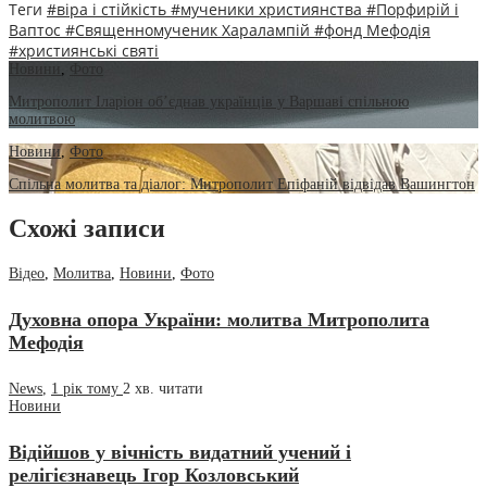
Теги
#віра і стійкість
#мученики християнства
#Порфирій і
Ваптос
#Священномученик Харалампій
#фонд Мефодія
#християнські святі
Новини
,
Фото
Митрополит Іларіон об’єднав українців у Варшаві спільною
молитвою
Новини
,
Фото
Спільна молитва та діалог: Митрополит Епіфаній відвідав Вашингтон
Схожі записи
Відео
,
Молитва
,
Новини
,
Фото
Духовна опора України: молитва Митрополита
Мефодія
News
,
1 рік тому
2 хв.
читати
Новини
Відійшов у вічність видатний учений і
релігієзнавець Ігор Козловський