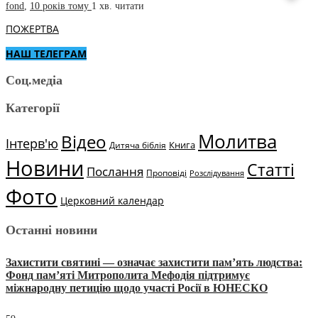
fond
,
10 років тому
1 хв.
читати
ПОЖЕРТВА
НАШ ТЕЛЕГРАМ
Соц.медіа
Категорії
Молитва
Відео
Інтерв'ю
Книга
Дитяча біблія
Новини
Статті
Послання
Проповіді
Розслідування
Фото
Церковний календар
Останні новини
Захистити святині — означає захистити пам’ять людства:
Фонд пам’яті Митрополита Мефодія підтримує
міжнародну петицію щодо участі Росії в ЮНЕСКО