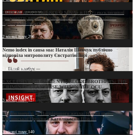
ПРИСМАК «РУССЬКОГО МІРА» в ПЦУ: ексклюзивні
документи, вирок і російський слід у Тернопільсько-
Бучацькій єпархії
2 місяці тому
296
Nemo iudex in causa sua: Наталія Шевчук публічно
відповіла митрополиту Євстратію Зорі
3 місяці тому
213
EXCLUSIVE (DOCUMENTS)/BLOOD BROTHERS: THE
CRIMINAL FRANCHISE WITHIN THE OCU
3 місяці тому
127
Від віолончелі до Патріаршого жезла: Новий шлях
Грузинської Церкви з Католикосом Шіо III
3 місяці тому
140