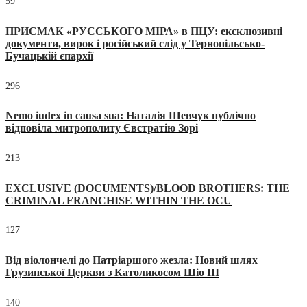
59
ПРИСМАК «РУССЬКОГО МІРА» в ПЦУ: ексклюзивні
документи, вирок і російський слід у Тернопільсько-
Бучацькій єпархії
296
Nemo iudex in causa sua: Наталія Шевчук публічно
відповіла митрополиту Євстратію Зорі
213
EXCLUSIVE (DOCUMENTS)/BLOOD BROTHERS: THE
CRIMINAL FRANCHISE WITHIN THE OCU
127
Від віолончелі до Патріаршого жезла: Новий шлях
Грузинської Церкви з Католикосом Шіо III
140