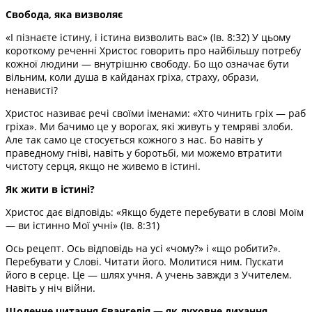
Свобода, яка визволяє
«І пізнаєте істину, і істина визволить вас» (Ів. 8:32) У цьому
короткому реченні Христос говорить про найбільшу потребу
кожної людини — внутрішню свободу. Бо що означає бути
вільним, коли душа в кайданах гріха, страху, образи,
ненависті?
Христос називає речі своїми іменами: «Хто чинить гріх — раб
гріха». Ми бачимо це у ворогах, які живуть у темряві злоби.
Але так само це стосується кожного з нас. Бо навіть у
праведному гніві, навіть у боротьбі, ми можемо втратити
чистоту серця, якщо не живемо в істині.
Як жити в істині?
Христос дає відповідь: «Якщо будете перебувати в слові Моїм
— ви істинно Мої учні» (Ів. 8:31)
Ось рецепт. Ось відповідь на усі «чому?» і «що робити?».
Перебувати у Слові. Читати його. Молитися ним. Пускати
його в серце. Це — шлях учня. А учень завжди з Учителем.
Навіть у ніч війни.
Щоденне читання Євангелія — як духовне дихання