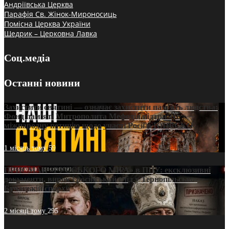
Андріївська Церква
Парафія Св. Жінок-Мироносиць
Помісна Церква України
Щедрик – Церковна Лавка
Соц.медіа
Останні новини
Захистити святині — означає захистити пам’ять людства:
Фонд пам’яті Митрополита Мефодія підтримує
міжнародну петицію щодо участі Росії в ЮНЕСКО
1 місяць тому
59
ПРИСМАК «РУССЬКОГО МІРА» в ПЦУ: ексклюзивні
документи, вирок і російський слід у Тернопільсько-
Бучацькій єпархії
2 місяці тому
295