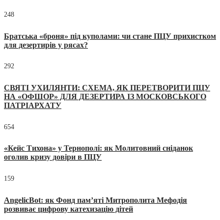
248
Братська «броня» під куполами: чи стане ПЦУ прихистком
для дезертирів у рясах?
292
СВЯТІ УХИЛЯНТИ: СХЕМА, ЯК ПЕРЕТВОРИТИ ПЦУ
НА «ОФШОР» ДЛЯ ДЕЗЕРТИРА ІЗ МОСКОВСЬКОГО
ПАТРІАРХАТУ
654
«Кейс Тихона» у Тернополі: як Молитовний сніданок
оголив кризу довіри в ПЦУ
159
AngelicBot: як Фонд пам’яті Митрополита Мефодія
розвиває цифрову катехизацію дітей