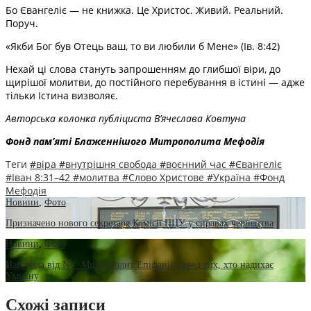
Бо Євангеліє — не книжка. Це Христос. Живий. Реальний.
Поруч.
«Якби Бог був Отець ваш, то ви любили б Мене» (Ів. 8:42)
Нехай ці слова стануть запрошенням до глибшої віри, до
щирішої молитви, до постійного перебування в істині — адже
тільки Істина визволяє.
Авторська колонка публіциста В’ячеслава Ковтуна
Фонд пам’яті Блаженнішого Митрополита Мефоді
я
Теги
#віра
#внутрішня свобода
#воєнний час
#Євангеліє
#Іван 8:31–42
#молитва
#Слово Христове
#Україна
#Фонд
Мефодія
Новини
,
Фото
Призначено нового секретаря Комісії ПЦУ у справах чернецтва
Новини
,
Фото
Нагорода від NV: Митрополит Епіфаній серед тих, хто надихає
Україну
Схожі записи