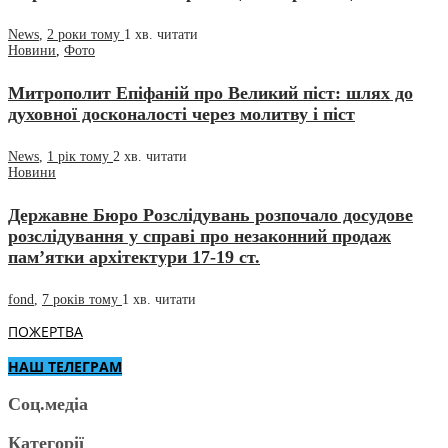
News
,
2 роки тому
1 хв.
читати
Новини
,
Фото
Митрополит Епіфаній про Великий піст: шлях до
духовної досконалості через молитву і піст
News
,
1 рік тому
2 хв.
читати
Новини
Державне Бюро Розслідувань розпочало досудове
розслідування у справі про незаконний продаж
пам’ятки архітектури 17-19 ст.
fond
,
7 років тому
1 хв.
читати
ПОЖЕРТВА
НАШ ТЕЛЕГРАМ
Соц.медіа
Категорії