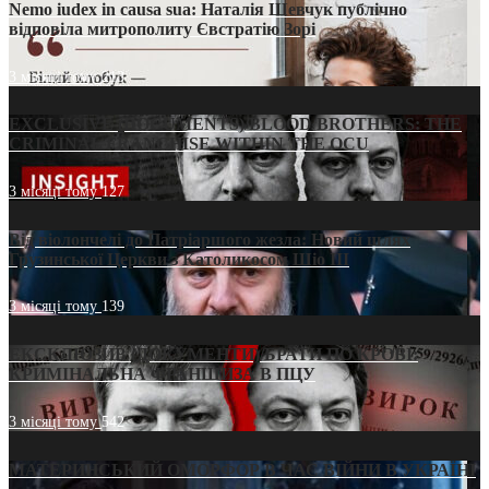
Nemo iudex in causa sua: Наталія Шевчук публічно
відповіла митрополиту Євстратію Зорі
3 місяці тому
213
EXCLUSIVE (DOCUMENTS)/BLOOD BROTHERS: THE
CRIMINAL FRANCHISE WITHIN THE OCU
3 місяці тому
127
Від віолончелі до Патріаршого жезла: Новий шлях
Грузинської Церкви з Католикосом Шіо III
3 місяці тому
139
ЕКСКЛЮЗИВ (ДОКУМЕНТИ)/БРАТИ ПО КРОВІ:
КРИМІНАЛЬНА ФРАНШИЗА В ПЦУ
3 місяці тому
542
МАТЕРИНСЬКИЙ ОМОРФОР В ЧАС ВІЙНИ В УКРАЇНІ