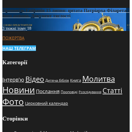
Проповідь Епіфанія 15 липня: цитата Патріарха Філарета з
його амвона. Документ тяглості
3 тижні тому
18
ПОЖЕРТВА
НАШ ТЕЛЕГРАМ
Категорії
Молитва
Відео
Інтерв'ю
Книга
Дитяча біблія
Новини
Статті
Послання
Проповіді
Розслідування
Фото
Церковний календар
Сторінки