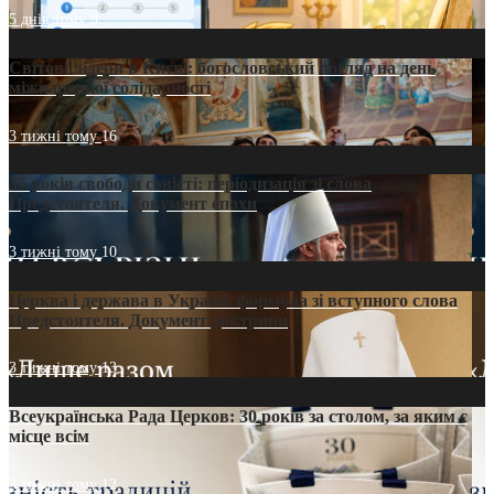
5 днів тому
9
Світові лідери в Києві: богословський погляд на день
міжнародної солідарності
3 тижні тому
16
35 років свободи совісті: періодизація зі слова
Предстоятеля. Документ епохи
3 тижні тому
10
Церква і держава в Україні: формула зі вступного слова
Предстоятеля. Документ доктрини
3 тижні тому
13
Всеукраїнська Рада Церков: 30 років за столом, за яким є
місце всім
3 тижні тому
12