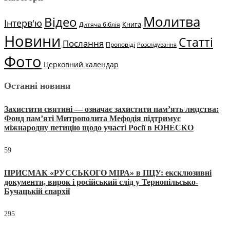
Молитва
Відео
Інтерв'ю
Книга
Дитяча біблія
Новини
Статті
Послання
Проповіді
Розслідування
Фото
Церковний календар
Останні новини
Захистити святині — означає захистити пам’ять людства:
Фонд пам’яті Митрополита Мефодія підтримує
міжнародну петицію щодо участі Росії в ЮНЕСКО
59
ПРИСМАК «РУССЬКОГО МІРА» в ПЦУ: ексклюзивні
документи, вирок і російський слід у Тернопільсько-
Бучацькій єпархії
295