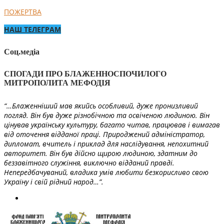
ПОЖЕРТВА
НАШ ТЕЛЕГРАМ
Соц.медіа
СПОГАДИ ПРО БЛАЖЕННОСПОЧИЛОГО
МИТРОПОЛИТА МЕФОДІЯ
“…Блаженніший мав якийсь особливий, дуже пронизливий
погляд. Він був дуже різнобічною та освіченою людиною. Він
цінував українську культуру, багато читав, працював і вимагав
від оточення відданої праці. Природжений адміністратор,
дипломат, вчитель і приклад для наслідування, непохитний
авторитет. Він був дійсно щирою людиною, здатним до
беззавітного служіння, виключно відданий правді.
Непередбачуваний, владика умів любити безкорисливо свою
Україну і свій рідний народ…”.