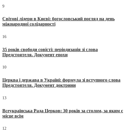
9
Світові лідери в Києві: богословський погляд на день
міжнародної солідарності
16
35 років свободи совісті: періодизація зі слова
Предстоятеля. Документ епохи
10
Церква і держава в Україні: формула зі вступного слова
Предстоятеля. Документ доктрини
13
Всеукраїнська Рада Церков: 30 років за столом, за яким є
місце всім
12