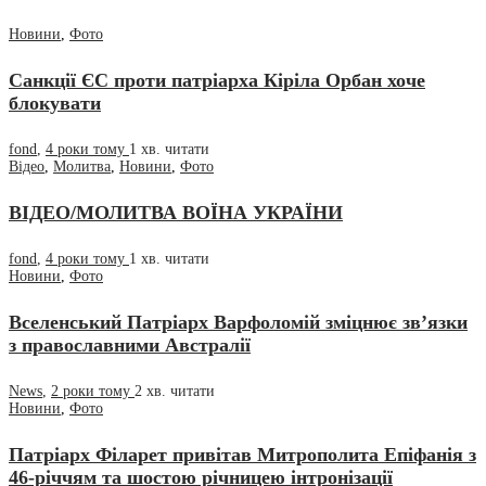
Новини
,
Фото
Санкції ЄС проти патріарха Кіріла Орбан хоче
блокувати
fond
,
4 роки тому
1 хв.
читати
Відео
,
Молитва
,
Новини
,
Фото
ВІДЕО/МОЛИТВА ВОЇНА УКРАЇНИ
fond
,
4 роки тому
1 хв.
читати
Новини
,
Фото
Вселенський Патріарх Варфоломій зміцнює зв’язки
з православними Австралії
News
,
2 роки тому
2 хв.
читати
Новини
,
Фото
Патріарх Філарет привітав Митрополита Епіфанія з
46-річчям та шостою річницею інтронізації