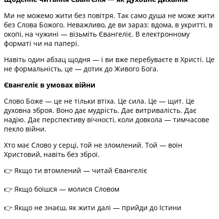
Ми не можемо жити без повітря. Так само душа не може жити
без Слова Божого. Неважливо, де ви зараз: вдома, в укритті, в
окопі, на чужині — візьміть Євангеліє. В електронному
форматі чи на папері.
Навіть один абзац щодня — і ви вже перебуваєте в Христі. Це
не формальність, це — дотик до Живого Бога.
Євангеліє в умовах війни
Слово Боже — це не тільки втіха. Це сила. Це — щит. Це
духовна зброя. Воно дає мудрість. Дає витривалість. Дає
надію. Дає перспективу вічності, коли довкола — тимчасове
пекло війни.
Хто має Слово у серці, той не зломлений. Той — воїн
Христовий, навіть без зброї.
👉 Якщо ти втомлений — читай Євангеліє
👉 Якщо боїшся — молися Словом
👉 Якщо не знаєш, як жити далі — прийди до Істини