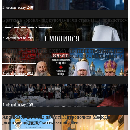
3 місяці тому
248
Братська «броня» під куполами: чи стане ПЦУ прихистком
для дезертирів у рясах?
3 місяці тому
292
СВЯТІ УХИЛЯНТИ: СХЕМА, ЯК ПЕРЕТВОРИТИ ПЦУ
НА «ОФШОР» ДЛЯ ДЕЗЕРТИРА ІЗ МОСКОВСЬКОГО
ПАТРІАРХАТУ
3 місяці тому
654
«Кейс Тихона» у Тернополі: як Молитовний сніданок
оголив кризу довіри в ПЦУ
4 місяці тому
159
AngelicBot: як Фонд пам’яті Митрополита Мефодія
розвиває цифрову катехизацію дітей