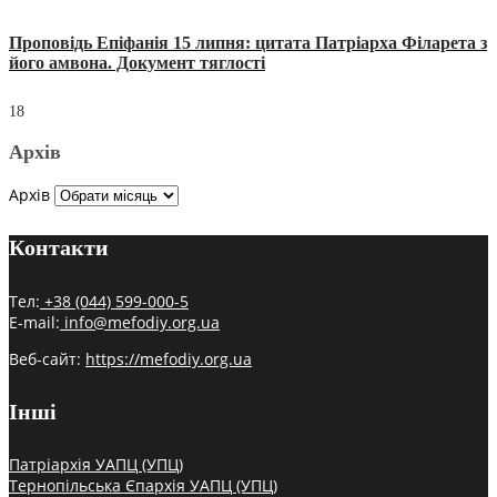
Проповідь Епіфанія 15 липня: цитата Патріарха Філарета з
його амвона. Документ тяглості
18
Архів
Архів
Контакти
Тел:
+38 (044) 599-000-5
E-mail:
info@mefodiy.org.ua
Веб-сайт:
https://mefodiy.org.ua
Інші
Патріархія УАПЦ (УПЦ)
Тернопільська Єпархія УАПЦ (УПЦ)