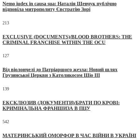
Nemo iudex in causa sua: Наталія Шевчук публічно
відповіла митрополиту Євстратію Зорі
213
EXCLUSIVE (DOCUMENTS)/BLOOD BROTHERS: THE
CRIMINAL FRANCHISE WITHIN THE OCU
127
Від віолончелі до Патріаршого жезла: Новий шлях
Грузинської Церкви з Католикосом Шіо III
139
ЕКСКЛЮЗИВ (ДОКУМЕНТИ)/БРАТИ ПО КРОВІ:
КРИМІНАЛЬНА ФРАНШИЗА В ПЦУ
542
МАТЕРИНСЬКИЙ ОМОРФОР В ЧАС ВІЙНИ В УКРАЇНІ