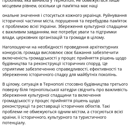
Проблема, яка виникла у Тернополі, не обмежується лише
місцевим рівнем, оскільки ця пам’ятка має наці
ональне значення і стосується кожного українця. Руйнування
історичної частини міста, порушення та перебудова пам’яток
є проблемою всієї України. Збереження культурної спадщини
є важливим завданням, яке потребує уваги та підтримки
влади, церковних організацій та громади в цілому.
Наголошуючи на необхідності проведення архітектурних
конкурсів, громада висловлює своє бажання забезпечити
включеність громадськості у процес прийняття рішень щодо
будівництва та реконструкції історичних споруд. Це
сприятиме забезпеченню справедливості, ефективності та
збереженню історичного спадку для майбутніх поколінь.
В цілому, ситуація в Тернополі стосовно будівництва третього
поверху біля тернопільської катедри свідчить про важливість
збереження культурної спадщини та включення
громадськості у процес прийняття рішень щодо
реконструкції та реставрації історичних об’єктів. Такі
проблеми не обмежуються одним містом, а стосуються всієї
країни, її історичного, культурного та туристичного
потенціалу.