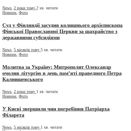
News
,
2 роки тому
2 хв.
читати
Новини
,
Фото
Суд у Фінляндії засудив колишнього архієпископа
Фінської Православної Церкви за шахрайство з
державними субсидіями
News
,
5 місяців тому
5 хв.
читати
Новини
,
Фото
Молитва за Україну: Митрополит Олександр
очолив літургію в день пам’яті праведного Петра
Калнишевського
News
,
2 роки тому
1 хв.
читати
Новини
,
Фото
У Києві звершили чин погребіння Патріарха
Філарета
News
,
5 місяців тому
1 хв.
читати