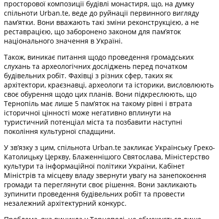
просторової композиції будівлі монастиря, що, на думку
спільноти Urban.te, веде до руйнації первинного вигляду
пам’ятки. Вони вважають такі зміни реконструкцією, а не
реставрацією, що заборонено законом для пам’яток
національного значення в Україні.
Також, виникає питання щодо проведення громадських
слухань та археологічних досліджень перед початком
будівельних робіт. Фахівці з різних сфер, таких як
архітектори, краєзнавці, археологи та історики, висловлюють
своє обурення щодо цих планів. Вони підкреслюють, що
Тернопіль має лише 5 пам’яток на такому рівні і втрата
історичної цінності може негативно вплинути на
туристичний потенціал міста та позбавити наступні
покоління культурної спадщини.
У зв’язку з цим, спільнота Urban.te закликає Українську Греко-
Католицьку Церкву, Блаженнішого Святослава, Міністерство
культури та інформаційної політики України, Кабінет
Міністрів та місцеву владу звернути увагу на занепокоєння
громади та переглянути своє рішення. Вони закликають
зупинити проведення будівельних робіт та провести
незалежний архітектурний конкурс.