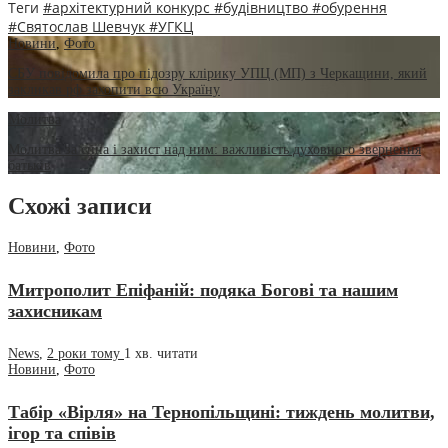
Теги
#архітектурний конкурс
#будівництво
#обурення
#Святослав Шевчук
#УГКЦ
Новини
,
Фото
СБУ повідомила про підозру клірику УПЦ (МП) з Черкащини, який
закликав рф захопити всю Україну
Молитва
Молитва за сина і захист над ним: важливість духовного звернення
батьків
Схожі записи
Новини
,
Фото
Митрополит Епіфаній: подяка Богові та нашим
захисникам
News
,
2 роки тому
1 хв.
читати
Новини
,
Фото
Табір «Вірля» на Тернопільщині: тиждень молитви,
ігор та співів