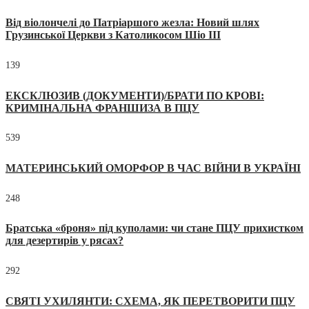
Від віолончелі до Патріаршого жезла: Новий шлях
Грузинської Церкви з Католикосом Шіо III
139
ЕКСКЛЮЗИВ (ДОКУМЕНТИ)/БРАТИ ПО КРОВІ:
КРИМІНАЛЬНА ФРАНШИЗА В ПЦУ
539
МАТЕРИНСЬКИЙ ОМОРФОР В ЧАС ВІЙНИ В УКРАЇНІ
248
Братська «броня» під куполами: чи стане ПЦУ прихистком
для дезертирів у рясах?
292
СВЯТІ УХИЛЯНТИ: СХЕМА, ЯК ПЕРЕТВОРИТИ ПЦУ