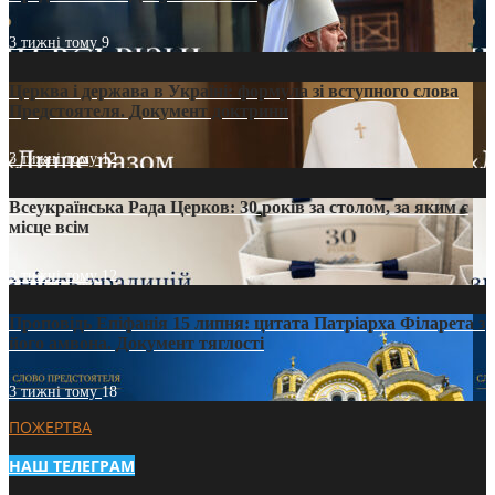
3 тижні тому
9
Церква і держава в Україні: формула зі вступного слова
Предстоятеля. Документ доктрини
3 тижні тому
12
Всеукраїнська Рада Церков: 30 років за столом, за яким є
місце всім
3 тижні тому
12
Проповідь Епіфанія 15 липня: цитата Патріарха Філарета з
його амвона. Документ тяглості
3 тижні тому
18
ПОЖЕРТВА
НАШ ТЕЛЕГРАМ