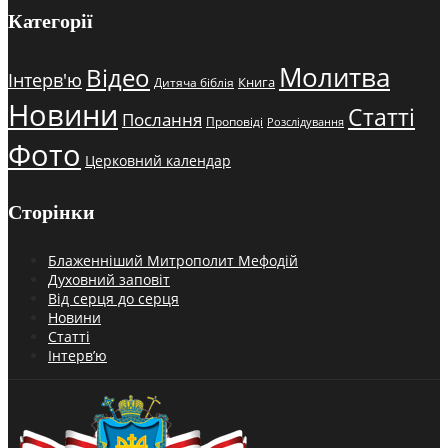
Категорії
Молитва
Відео
Інтерв'ю
Книга
Дитяча біблія
Новини
Статті
Послання
Проповіді
Розслідування
Фото
Церковний календар
Сторінки
Блаженніший Митрополит Мефодій
Духовний заповіт
Від серця до серця
Новини
Статті
Інтерв’ю