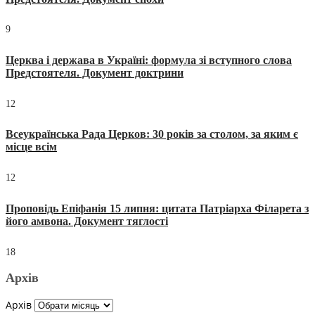
9
Церква і держава в Україні: формула зі вступного слова
Предстоятеля. Документ доктрини
12
Всеукраїнська Рада Церков: 30 років за столом, за яким є
місце всім
12
Проповідь Епіфанія 15 липня: цитата Патріарха Філарета з
його амвона. Документ тяглості
18
Архів
Архів