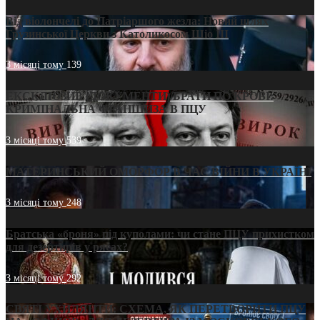
Від віолончелі до Патріаршого жезла: Новий шлях
Грузинської Церкви з Католикосом Шіо III
3 місяці тому
139
ЕКСКЛЮЗИВ (ДОКУМЕНТИ)/БРАТИ ПО КРОВІ:
КРИМІНАЛЬНА ФРАНШИЗА В ПЦУ
3 місяці тому
539
МАТЕРИНСЬКИЙ ОМОРФОР В ЧАС ВІЙНИ В УКРАЇНІ
3 місяці тому
248
Братська «броня» під куполами: чи стане ПЦУ прихистком
для дезертирів у рясах?
3 місяці тому
292
СВЯТІ УХИЛЯНТИ: СХЕМА, ЯК ПЕРЕТВОРИТИ ПЦУ