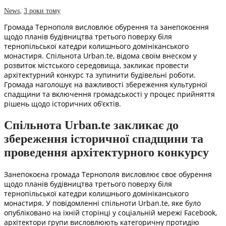
News
,
3 роки тому
Громада Тернополя висловлює обурення та занепокоєння
щодо планів будівництва третього поверху біля
тернопільської катедри колишнього домініканського
монастиря. Спільнота Urban.te, відома своїм внеском у
розвиток містського середовища, закликає провести
архітектурний конкурс та зупинити будівельні роботи.
Громада наголошує на важливості збереження культурної
спадщини та включення громадськості у процес прийняття
рішень щодо історичних об’єктів.
Спільнота Urban.te закликає до
збереження історичної спадщини та
проведення архітектурного конкурсу
Занепокоєна громада Тернополя висловлює своє обурення
щодо планів будівництва третього поверху біля
тернопільської катедри колишнього домініканського
монастиря. У повідомленні спільноти Urban.te, яке було
опубліковано на їхній сторінці у соціальній мережі Facebook,
архітектори групи висловлюють категоричну протидію