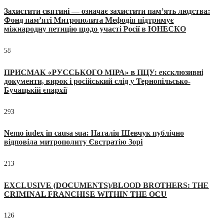
Захистити святині — означає захистити пам’ять людства:
Фонд пам’яті Митрополита Мефодія підтримує
міжнародну петицію щодо участі Росії в ЮНЕСКО
58
ПРИСМАК «РУССЬКОГО МІРА» в ПЦУ: ексклюзивні
документи, вирок і російський слід у Тернопільсько-
Бучацькій єпархії
293
Nemo iudex in causa sua: Наталія Шевчук публічно
відповіла митрополиту Євстратію Зорі
213
EXCLUSIVE (DOCUMENTS)/BLOOD BROTHERS: THE
CRIMINAL FRANCHISE WITHIN THE OCU
126