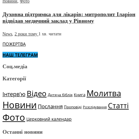
Новини
,
Фото
Духовна підтримка для лікарів: митрополит Іларіон
відвідав медичний заклад у Рівному
News
,
2 роки тому
1 хв.
читати
ПОЖЕРТВА
НАШ ТЕЛЕГРАМ
Соц.медіа
Категорії
Молитва
Відео
Інтерв'ю
Книга
Дитяча біблія
Новини
Статті
Послання
Проповіді
Розслідування
Фото
Церковний календар
Останні новини