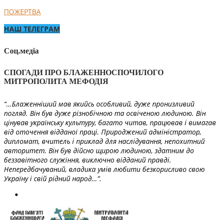
ПОЖЕРТВА
НАШ ТЕЛЕГРАМ
Соц.медіа
СПОГАДИ ПРО БЛАЖЕННОСПОЧИЛОГО
МИТРОПОЛИТА МЕФОДІЯ
“…Блаженніший мав якийсь особливий, дуже пронизливий
погляд. Він був дуже різнобічною та освіченою людиною. Він
цінував українську культуру, багато читав, працював і вимагав
від оточення відданої праці. Природжений адміністратор,
дипломат, вчитель і приклад для наслідування, непохитний
авторитет. Він був дійсно щирою людиною, здатним до
беззавітного служіння, виключно відданий правді.
Непередбачуваний, владика умів любити безкорисливо свою
Україну і свій рідний народ…”.