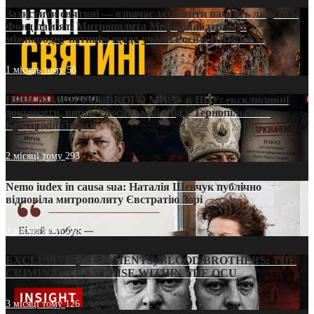
Захистити святині — означає захистити пам’ять людства:
Фонд пам’яті Митрополита Мефодія підтримує
міжнародну петицію щодо участі Росії в ЮНЕСКО
1 місяць тому
58
ПРИСМАК «РУССЬКОГО МІРА» в ПЦУ: ексклюзивні
документи, вирок і російський слід у Тернопільсько-
Бучацькій єпархії
2 місяці тому
293
Nemo iudex in causa sua: Наталія Шевчук публічно
відповіла митрополиту Євстратію Зорі
3 місяці тому
213
EXCLUSIVE (DOCUMENTS)/BLOOD BROTHERS: THE
CRIMINAL FRANCHISE WITHIN THE OCU
3 місяці тому
126