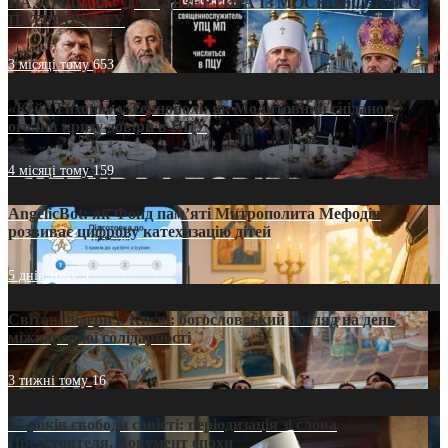
НА «ОФШОР» ДЛЯ ДЕЗЕРТИРА ІЗ МОСКОВСЬКОГО
ПАТРІАРХАТУ
3 місяці тому
653
«Кейс Тихона» у Тернополі: як Молитовний сніданок
оголив кризу довіри в ПЦУ
4 місяці тому
159
AngelicBot: як Фонд пам’яті Митрополита Мефодія
розвиває цифрову катехизацію дітей
5 днів тому
9
Світові лідери в Києві: богословський погляд на день
міжнародної солідарності
3 тижні тому
16
35 років свободи совісті: періодизація зі слова
Предстоятеля. Документ епохи