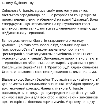
такому будівництву.
Спільнота Urban.te, відома своїм внеском у розвиток
містського середовища, раніше розробляла концепцію та
проект перевтілення набережної на пляжі “Циганка”. Вони
стверджують, що незважаючи на призупинення своєї
діяльності, вони залишаються зацікавленими у подіях, що
відбуваються у Тернополі.
За повідомленням, біля стін старовинного костелу
домініканців було встановлено будівельний паркан з
“паспортом обʼєкта”, в якому зазначено про плани
“реставрації з пристосуванням приміщень колишнього
монастиря домініканців”. Замовником проєкту виступають
“Тернопільсько-Зборівська Архиєпархія Української Греко-
Католицької Церкви” та ПП “Креатор Буд”. Однак спільнота
Urban.te висловлює своє незадоволення такими планами.
Відповідно до Закону України “Про архітектурну діяльність”,
для пам’яток національного значення необхідно проводити
архітектурний конкурс. Члени спільноти Urban.te
наголошують на тому, що неупереджений архітектурний
конкурс є вигідним для всіх сторін, включаючи замовників,
архітекторів та кінцевих користувачів. У даному випадку