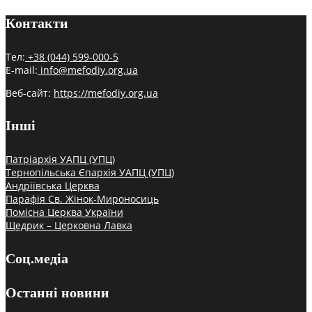
Контакти
Тел:
+38 (044) 599-000-5
E-mail:
info@mefodiy.org.ua
Веб-сайт:
https://mefodiy.org.ua
Інші
Патріархія УАПЦ (УПЦ)
Тернопільська Єпархія УАПЦ (УПЦ)
Андріївська Церква
Парафія Св. Жінок-Мироносиць
Помісна Церква України
Щедрик – Церковна Лавка
Соц.медіа
Останні новини