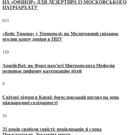
НА «ОФШОР» ДЛЯ ДЕЗЕРТИРА ІЗ МОСКОВСЬКОГО
ПАТРІАРХАТУ
653
«Кейс Тихона» у Тернополі: як Молитовний сніданок
оголив кризу довіри в ПЦУ
159
AngelicBot: як Фонд пам’яті Митрополита Мефодія
розвиває цифрову катехизацію дітей
9
Світові лідери в Києві: богословський погляд на день
міжнародної солідарності
16
35 років свободи совісті: періодизація зі слова
Предстоятеля. Документ епохи