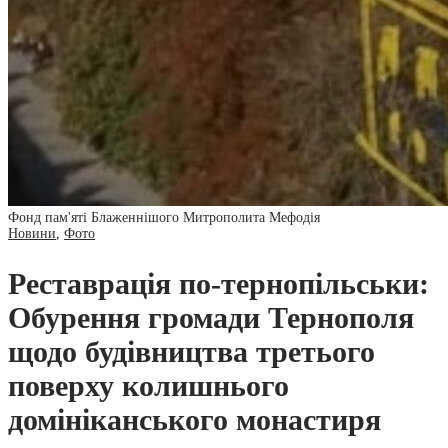
Фонд пам'яті Блаженнішого Митрополита Мефодія
Новини
,
Фото
Реставрація по-тернопільськи:
Обурення громади Тернополя
щодо будівництва третього
поверху колишнього
домініканського монастиря