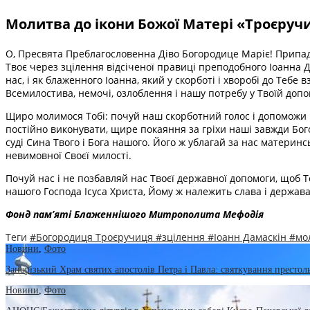
Молитва до ікони Божої Матері «Троєруч
О, Пресвята Преблагословенна Діво Богородице Маріє! Припа
Твоє через зцілення відсіченої правиці преподобного Іоанна Д
нас, і як блаженного Іоанна, який у скорботі і хворобі до Тебе 
Всемилостива, немочі, озлоблення і нашу потребу у Твоїй допом
Щиро молимося Тобі: почуй наш скорботний голос і допоможи на
постійно виконувати, щире покаяння за гріхи наші завжди Бог
суді Сина Твого і Бога нашого. Його ж ублагай за нас материнс
невимовної Своєї милості.
Почуй нас і не позбавляй нас Твоєї державної допомоги, щоб 
нашого Господа Ісуса Христа, Йому ж належить слава і держава, 
Фонд пам’яті Блаженнішого Митрополита Мефоді
я
Теги
#Богородиця Троєручиця
#зцілення
#Іоанн Дамаскін
#мо
Новини
,
Фото
Запорізький Храм святих апостолів Петра і Павла: святкування престоль
Новини
,
Фото