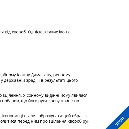
 від хвороб. Однією з таких ікон є
подобному Іоанну Дамаскіну, ревному
у державній зраді, і в результаті цього
ро зцілення. У сонному видінні йому явилася
н побачив, що його рука знову повністю
ді іконописці стали зображувати цей образ з
STOP
 молитися перед ним про зцілення хвороб рук