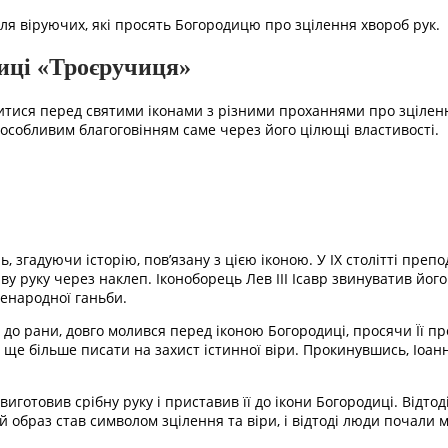
я віруючих, які просять Богородицю про зцілення хвороб рук.
иці «Троєручиця»
итися перед святими іконами з різними проханнями про зцілення
особливим благоговінням саме через його цілющі властивості.
, згадуючи історію, пов’язану з цією іконою. У IX столітті пре
у руку через наклеп. Іконоборець Лев III Ісавр звинуватив його 
сенародної ганьби.
її до рани, довго молився перед іконою Богородиці, просячи Її п
 ще більше писати на захист істинної віри. Прокинувшись, Іоан
иготовив срібну руку і приставив її до ікони Богородиці. Відто
й образ став символом зцілення та віри, і відтоді люди почали