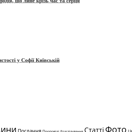
дія, що лине крізь час та серця
стості у Софії Київській
вини
Фото
Статті
Послання
Ц
Проповіді
Розслідування