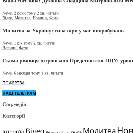
Вічна світлина: Духовна Спадщина Митрополита Мефо
News
,
2 роки тому
2 хв.
читати
Відео
,
Молитва
,
Новини
,
Фото
Молитва за Україну: сила віри у час випробувань
News
,
1 рік тому
2 хв.
читати
Новини
,
Фото
Сьома річниця інтронізації Предстоятеля ПЦУ: урочи
News
,
6 місяців тому
1 хв.
читати
ПОЖЕРТВА
НАШ ТЕЛЕГРАМ
Соц.медіа
Категорії
Но
Молитва
Відео
Інтерв'ю
Книга
Дитяча біблія