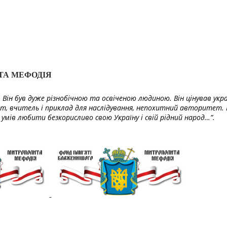
ТА МЕФОДІЯ
Він був дуже різнобічною та освіченою людиною. Він цінував укра
т, вчитель і приклад для наслідування, непохитний авторитет. 
умів любити безкорисливо свою Україну і свій рідний народ…”.