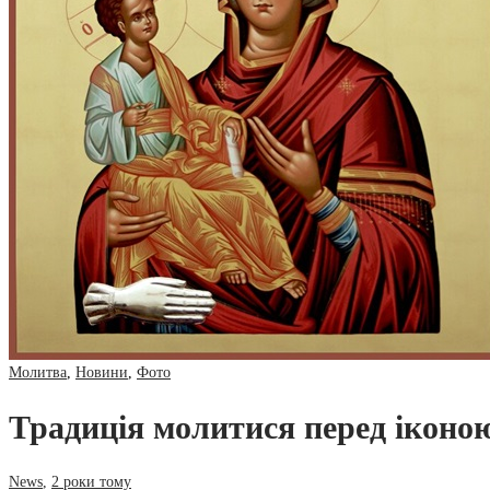
Молитва
,
Новини
,
Фото
Традиція молитися перед іконою
News
,
2 роки тому