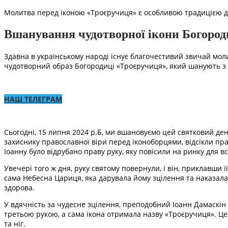
Молитва перед іконою «Троєручиця» є особливою традицією дл
Вшанування чудотворної ікони Богород
Здавна в українському народі існує благочестивий звичай мол
чудотворний образ Богородиці «Троєручиця», який шанують з 
НАШ ТЕЛЕГРАМ
Сьогодні, 15 липня 2024 р.Б, ми вшановуємо цей святковий день
захиснику православної віри перед іконоборцями, відсікли прав
Іоанну було відрубано праву руку, яку повісили на ринку для в
Увечері того ж дня, руку святому повернули, і він, приклавши 
сама Небесна Цариця, яка дарувала йому зцілення та наказала
здорова.
У вдячність за чудесне зцілення, преподобний Іоанн Дамаскін в
третьою рукою, а сама ікона отримала назву «Троєручиця». Це
та ніг.