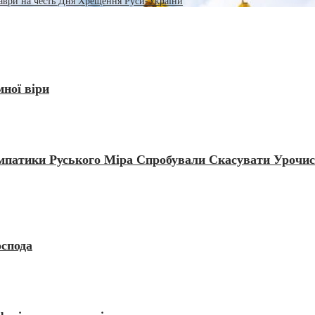
аври на честь Дня Хрещення Руси-України
ної віри
импатики Руського Міра Спробували Скасувати Урочис
оспода