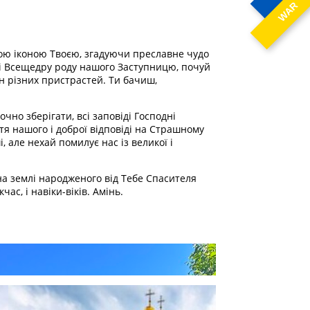
WAR
ою іконою Твоєю, згадуючи преславне чудо
у і Всещедру роду нашого Заступницю, почуй
ран різних пристрастей. Ти бачиш,
но зберігати, всі заповіді Господні
я нашого і доброї відповіді на Страшному
 але нехай помилує нас із великої і
на землі народженого від Тебе Спасителя
ас, і навіки-віків. Амінь.