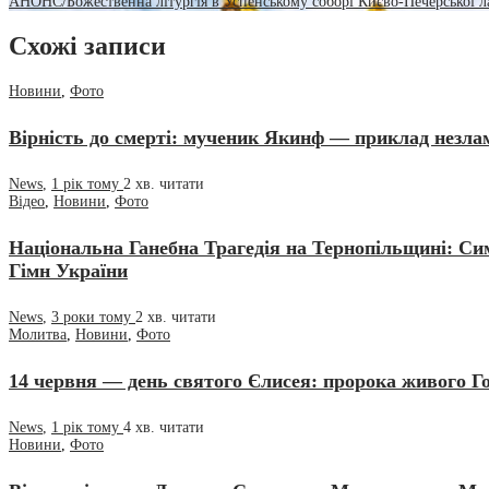
АНОНС/Божественна літургія в Успенському соборі Києво-Печерської л
Схожі записи
Новини
,
Фото
Вірність до смерті: мученик Якинф — приклад незлам
News
,
1 рік тому
2 хв.
читати
Відео
,
Новини
,
Фото
Національна Ганебна Трагедія на Тернопільщині: С
Гімн України
News
,
3 роки тому
2 хв.
читати
Молитва
,
Новини
,
Фото
14 червня — день святого Єлисея: пророка живого Г
News
,
1 рік тому
4 хв.
читати
Новини
,
Фото