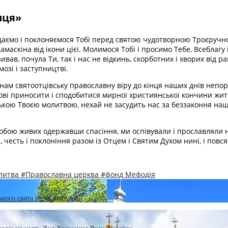
иця»
даємо і поклоняємося Тобі перед святою чудотворною Троєручн
амаскіна від ікони цієї. Молимося Тобі і просимо Тебе, Всеблаг
взивав, почула Ти, так і нас не відкинь, скорботних і хворих від 
озі і заступництві.
м святоотцівську православну віру до кінця наших днів непороч
ові приносити і сподобитися мирної християнської кончини житт
ькою Твоєю молитвою, нехай не засудить нас за беззаконня наші,
Тобою живих одержавши спасіння, ми оспівували і прославляли 
честь і поклоніння разом із Отцем і Святим Духом нині, і повсякч
литва
#Православна церква
#фонд Мефодія
ного свята після відбудови