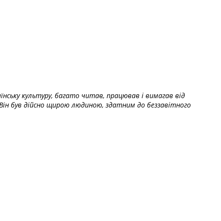
їнську культуру, багато читав, працював і вимагав від
Він був дійсно щирою людиною, здатним до беззавітного