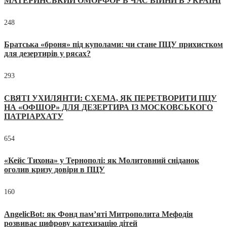
МАТЕРИНСЬКИЙ ОМОРФОР В ЧАС ВІЙНИ В УКРАЇНІ
248
Братська «броня» під куполами: чи стане ПЦУ прихистком
для дезертирів у рясах?
293
СВЯТІ УХИЛЯНТИ: СХЕМА, ЯК ПЕРЕТВОРИТИ ПЦУ
НА «ОФШОР» ДЛЯ ДЕЗЕРТИРА ІЗ МОСКОВСЬКОГО
ПАТРІАРХАТУ
654
«Кейс Тихона» у Тернополі: як Молитовний сніданок
оголив кризу довіри в ПЦУ
160
AngelicBot: як Фонд пам’яті Митрополита Мефодія
розвиває цифрову катехизацію дітей