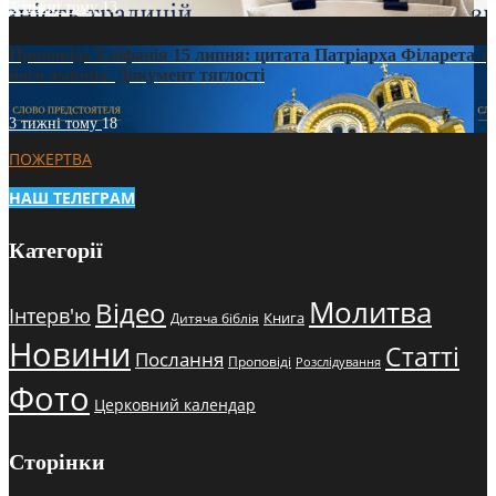
3 тижні тому
13
Проповідь Епіфанія 15 липня: цитата Патріарха Філарета з
його амвона. Документ тяглості
3 тижні тому
18
ПОЖЕРТВА
НАШ ТЕЛЕГРАМ
Категорії
Молитва
Відео
Інтерв'ю
Книга
Дитяча біблія
Новини
Статті
Послання
Проповіді
Розслідування
Фото
Церковний календар
Сторінки