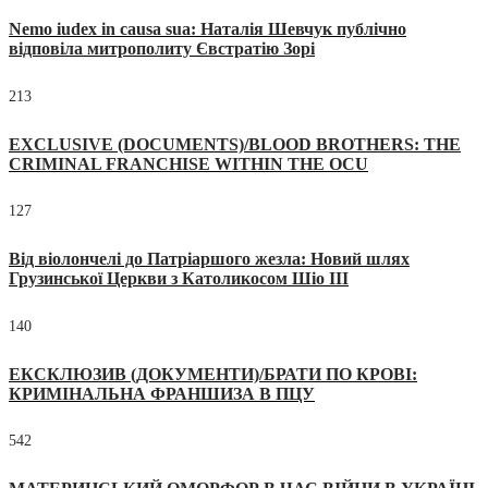
Nemo iudex in causa sua: Наталія Шевчук публічно
відповіла митрополиту Євстратію Зорі
213
EXCLUSIVE (DOCUMENTS)/BLOOD BROTHERS: THE
CRIMINAL FRANCHISE WITHIN THE OCU
127
Від віолончелі до Патріаршого жезла: Новий шлях
Грузинської Церкви з Католикосом Шіо III
140
ЕКСКЛЮЗИВ (ДОКУМЕНТИ)/БРАТИ ПО КРОВІ:
КРИМІНАЛЬНА ФРАНШИЗА В ПЦУ
542