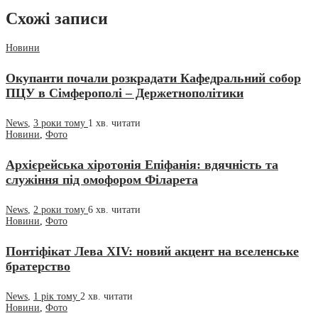
Схожі записи
Новини
Окупанти почали розкрадати Кафедральний собор
ПЦУ в Сімферополі – Держетнополітики
News
,
3 роки тому
1 хв.
читати
Новини
,
Фото
Архієрейська хіротонія Епіфанія: вдячність та
служіння під омофором Філарета
News
,
2 роки тому
6 хв.
читати
Новини
,
Фото
Понт­і­фікат Лева XIV: новий акцент на вселенське
братерство
News
,
1 рік тому
2 хв.
читати
Новини
,
Фото