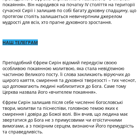
покаяння». Він народився на початку IV століття на території
сучасної Сирії і залишив по собі багату духовну спадщину, що
протягом століть залишається невичерпним джерелом
мудрості для всіх, хто прагне духовного зростання.
НАШ ТЕЛЕГРАМ
Преподобний Єфрем Сирін відомий передусім своєю
особливою покаянною молитвою, яка стала невід’ємною
частиною Великого посту. Її слова закликають віруючих до
щирого каяття, смирення та духовної тверезості – тих чеснот,
що допомагають людині наблизитися до Бога. Саме тому
Церква назвала його «вчителем покаяння».
Єфрем Сирін залишив після себе численні богословські
твори, молитви та піснеспіви, головною темою яких є
смирення і довіра до Божої волі. Він вчив, що людина має
звертатися до Бога не з примусовими чи егоїстичними
вимогами, а з покірним серцем, визнаючи Його премудрість
та справедливість.