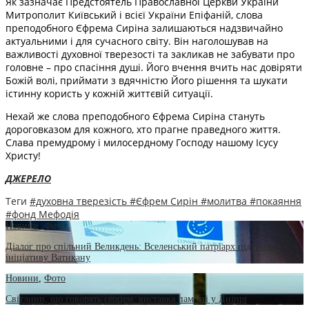
Як зазначає Предстоятель Православної Церкви України
Митрополит Київський і всієї України Епіфаній, слова
преподобного Єфрема Сиріна залишаються надзвичайно
актуальними і для сучасного світу. Він наголошував на
важливості духовної тверезості та закликав не забувати про
головне – про спасіння душі. Його вчення вчить нас довіряти
Божій волі, приймати з вдячністю Його рішення та шукати
істинну користь у кожній життєвій ситуації.
Нехай же слова преподобного Єфрема Сиріна стануть
дороговказом для кожного, хто прагне праведного життя.
Слава премудрому і милосердному Господу нашому Ісусу
Христу!
ДЖЕРЕЛО
Теги
#духовна тверезість
#Єфрем Сирін
#молитва
#покаяння
#фонд Мефодія
Новини
,
Фото
Діалог про спільний Великдень: Вселенський патріарх підтримав
ініціативу Ватикану
Новини
,
Фото
Світлини, що говорять серцем: виставка пам’яті у Дніпрі