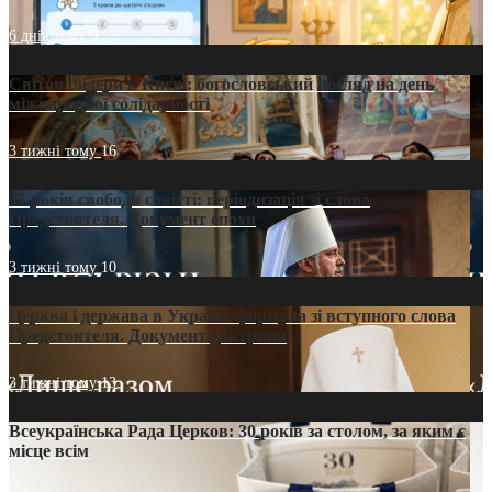
6 днів тому
9
Світові лідери в Києві: богословський погляд на день
міжнародної солідарності
3 тижні тому
16
35 років свободи совісті: періодизація зі слова
Предстоятеля. Документ епохи
3 тижні тому
10
Церква і держава в Україні: формула зі вступного слова
Предстоятеля. Документ доктрини
3 тижні тому
13
Всеукраїнська Рада Церков: 30 років за столом, за яким є
місце всім