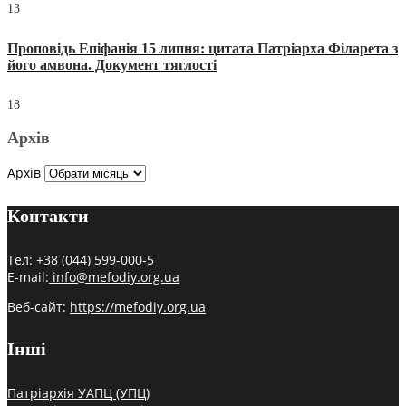
13
Проповідь Епіфанія 15 липня: цитата Патріарха Філарета з
його амвона. Документ тяглості
18
Архів
Архів
Контакти
Тел:
+38 (044) 599-000-5
E-mail:
info@mefodiy.org.ua
Веб-сайт:
https://mefodiy.org.ua
Інші
Патріархія УАПЦ (УПЦ)