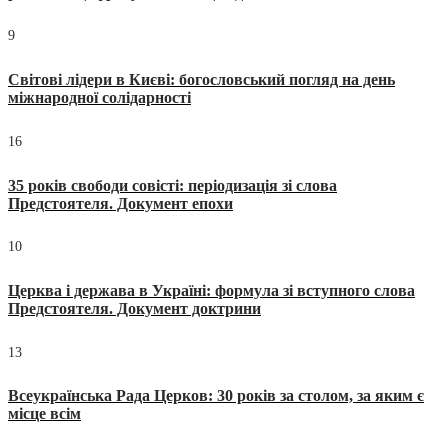
9
Світові лідери в Києві: богословський погляд на день
міжнародної солідарності
16
35 років свободи совісті: періодизація зі слова
Предстоятеля. Документ епохи
10
Церква і держава в Україні: формула зі вступного слова
Предстоятеля. Документ доктрини
13
Всеукраїнська Рада Церков: 30 років за столом, за яким є
місце всім