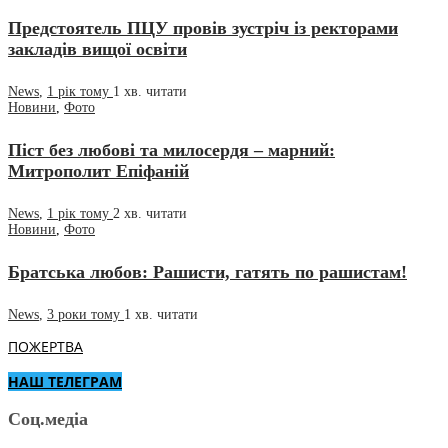
Предстоятель ПЦУ провів зустріч із ректорами
закладів вищої освіти
News
,
1 рік тому
1 хв.
читати
Новини
,
Фото
Піст без любові та милосердя – марний:
Митрополит Епіфаній
News
,
1 рік тому
2 хв.
читати
Новини
,
Фото
Братська любов: Рашисти, гатять по рашистам!
News
,
3 роки тому
1 хв.
читати
ПОЖЕРТВА
НАШ ТЕЛЕГРАМ
Соц.медіа