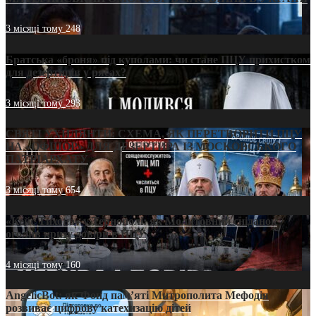
3 місяці тому
248
Братська «броня» під куполами: чи стане ПЦУ прихистком
для дезертирів у рясах?
3 місяці тому
293
СВЯТІ УХИЛЯНТИ: СХЕМА, ЯК ПЕРЕТВОРИТИ ПЦУ
НА «ОФШОР» ДЛЯ ДЕЗЕРТИРА ІЗ МОСКОВСЬКОГО
ПАТРІАРХАТУ
3 місяці тому
654
«Кейс Тихона» у Тернополі: як Молитовний сніданок
оголив кризу довіри в ПЦУ
4 місяці тому
160
AngelicBot: як Фонд пам’яті Митрополита Мефодія
розвиває цифрову катехизацію дітей