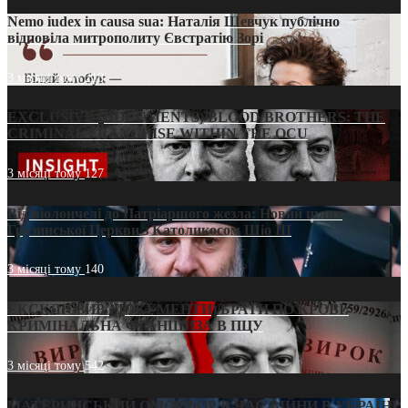
Nemo iudex in causa sua: Наталія Шевчук публічно
відповіла митрополиту Євстратію Зорі
3 місяці тому
213
EXCLUSIVE (DOCUMENTS)/BLOOD BROTHERS: THE
CRIMINAL FRANCHISE WITHIN THE OCU
3 місяці тому
127
Від віолончелі до Патріаршого жезла: Новий шлях
Грузинської Церкви з Католикосом Шіо III
3 місяці тому
140
ЕКСКЛЮЗИВ (ДОКУМЕНТИ)/БРАТИ ПО КРОВІ:
КРИМІНАЛЬНА ФРАНШИЗА В ПЦУ
3 місяці тому
542
МАТЕРИНСЬКИЙ ОМОРФОР В ЧАС ВІЙНИ В УКРАЇНІ