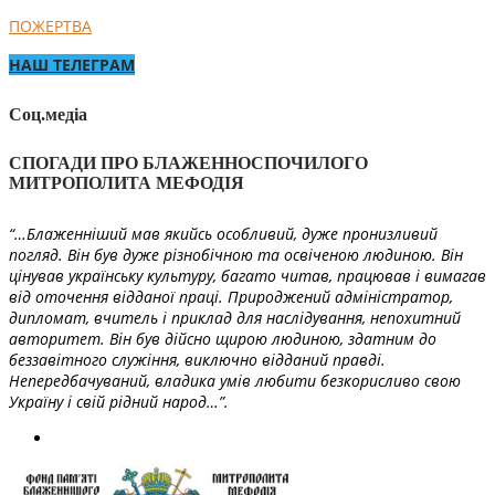
ПОЖЕРТВА
НАШ ТЕЛЕГРАМ
Соц.медіа
СПОГАДИ ПРО БЛАЖЕННОСПОЧИЛОГО
МИТРОПОЛИТА МЕФОДІЯ
“…Блаженніший мав якийсь особливий, дуже пронизливий
погляд. Він був дуже різнобічною та освіченою людиною. Він
цінував українську культуру, багато читав, працював і вимагав
від оточення відданої праці. Природжений адміністратор,
дипломат, вчитель і приклад для наслідування, непохитний
авторитет. Він був дійсно щирою людиною, здатним до
беззавітного служіння, виключно відданий правді.
Непередбачуваний, владика умів любити безкорисливо свою
Україну і свій рідний народ…”.