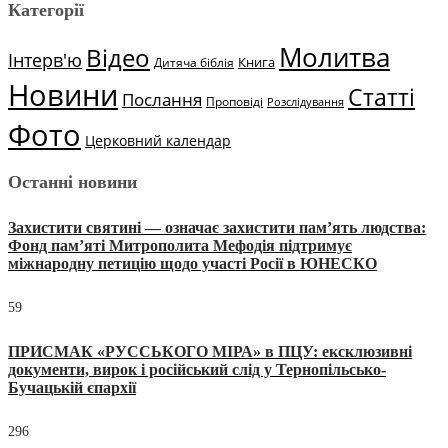
Категорії
Молитва
Відео
Інтерв'ю
Книга
Дитяча біблія
Новини
Статті
Послання
Проповіді
Розслідування
Фото
Церковний календар
Останні новини
Захистити святині — означає захистити пам’ять людства:
Фонд пам’яті Митрополита Мефодія підтримує
міжнародну петицію щодо участі Росії в ЮНЕСКО
59
ПРИСМАК «РУССЬКОГО МІРА» в ПЦУ: ексклюзивні
документи, вирок і російський слід у Тернопільсько-
Бучацькій єпархії
296