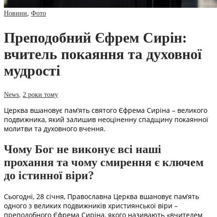
Новини
,
Фото
Преподобний Єфрем Сирін:
вчитель покаяння та духовної
мудрості
News
,
2 роки тому
Церква вшановує пам’ять святого Єфрема Сиріна – великого
подвижника, який залишив неоціненну спадщину покаянної
молитви та духовного вчення.
Чому Бог не виконує всі наші
прохання та чому смирення є ключем
до істинної віри?
Сьогодні, 28 січня, Православна Церква вшановує пам’ять
одного з великих подвижників християнської віри –
преподобного Єфрема Сиріна, якого називають «вчителем