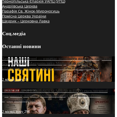
Тернопільська Єпархія УАПЦ (УПЦ)
Андріївська Церква
Парафія Св. Жінок-Мироносиць
Помісна Церква України
Щедрик – Церковна Лавка
Соц.медіа
Останні новини
Захистити святині — означає захистити пам’ять людства:
Фонд пам’яті Митрополита Мефодія підтримує
міжнародну петицію щодо участі Росії в ЮНЕСКО
2 місяці тому
59
ПРИСМАК «РУССЬКОГО МІРА» в ПЦУ: ексклюзивні
документи, вирок і російський слід у Тернопільсько-
Бучацькій єпархії
2 місяці тому
296