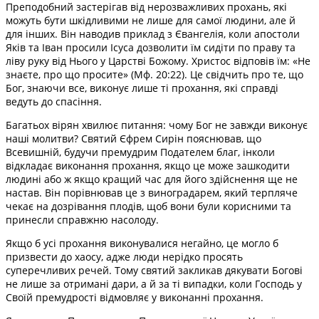
Преподобний застерігав від нерозважливих прохань, які
можуть бути шкідливими не лише для самої людини, але й
для інших. Він наводив приклад з Євангелія, коли апостоли
Яків та Іван просили Ісуса дозволити їм сидіти по праву та
ліву руку від Нього у Царстві Божому. Христос відповів їм: «Не
знаєте, про що просите» (Мф. 20:22). Це свідчить про те, що
Бог, знаючи все, виконує лише ті прохання, які справді
ведуть до спасіння.
Багатьох вірян хвилює питання: чому Бог не завжди виконує
наші молитви? Святий Єфрем Сирін пояснював, що
Всевишній, будучи премудрим Подателем благ, інколи
відкладає виконання прохання, якщо це може зашкодити
людині або ж якщо кращий час для його здійснення ще не
настав. Він порівнював це з виноградарем, який терпляче
чекає на дозрівання плодів, щоб вони були корисними та
принесли справжню насолоду.
Якщо б усі прохання виконувалися негайно, це могло б
призвести до хаосу, адже люди нерідко просять
суперечливих речей. Тому святий закликав дякувати Богові
не лише за отримані дари, а й за ті випадки, коли Господь у
Своїй премудрості відмовляє у виконанні прохання.