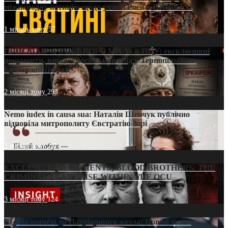
міжнародну петицію щодо участі Росії в ЮНЕСКО
1 місяць тому
57
ПРИСМАК «РУССЬКОГО МІРА» в ПЦУ: ексклюзивні
документи, вирок і російський слід у Тернопільсько-
Бучацькій єпархії
2 місяці тому
293
Nemo iudex in causa sua: Наталія Шевчук публічно
відповіла митрополиту Євстратію Зорі
3 місяці тому
211
EXCLUSIVE (DOCUMENTS)/BLOOD BROTHERS: THE
CRIMINAL FRANCHISE WITHIN THE OCU
3 місяці тому
124
Від віолончелі до Патріаршого жезла: Новий шлях