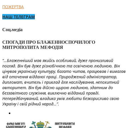
ПОЖЕРТВА
НАШ ТЕЛЕГРАМ
Соц.медіа
СПОГАДИ ПРО БЛАЖЕННОСПОЧИЛОГО
МИТРОПОЛИТА МЕФОДІЯ
“…Блаженніший мав якийсь особливий, дуже пронизливий
погляд. Він був дуже різнобічною та освіченою людиною. Він
цінував українську культуру, багато читав, працював і вимагав
від оточення відданої праці. Природжений адміністратор,
дипломат, вчитель і приклад для наслідування, непохитний
авторитет. Він був дійсно щирою людиною, здатним до
беззавітного служіння, виключно відданий правді.
Непередбачуваний, владика умів любити безкорисливо свою
Україну і свій рідний народ…”.