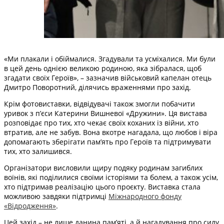
«Ми плакали і обіймалися. Згадували та усміхалися. Ми були
в цей день однією великою родиною, яка зібралася, щоб
згадати своїх Героїв», – зазначив військовий капелан отець
Дмитро Поворотний, ділячись враженнями про захід.
Крім фотовиставки, відвідувачі також змогли побачити
уривок з п’єси Катерини Вишневої «Дружини». Ця вистава
розповідає про тих, хто чекає своїх коханих із війни, хто
втратив, але не забув. Вона вкотре нагадала, що любов і віра
допомагають зберігати пам’ять про Героїв та підтримувати
тих, хто залишився.
Організатори висловили щиру подяку родинам загиблих
воїнів, які поділилися своїми історіями та болем, а також усім,
хто підтримав реалізацію цього проєкту. Виставка стала
можливою завдяки підтримці
Міжнародного фонду
«Відродження»
.
Цей захід – не лише данина пам’яті, а й нагадування про силу