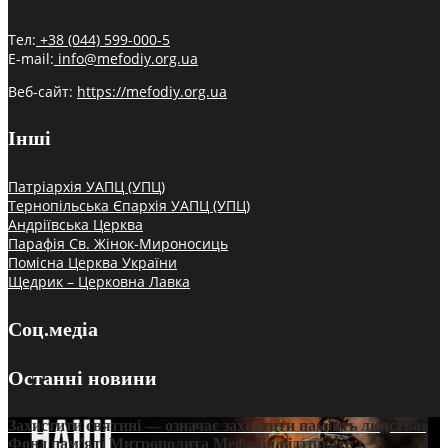
Тел:
+38 (044) 599-000-5
E-mail:
info@mefodiy.org.ua
Веб-сайт:
https://mefodiy.org.ua
Інші
Патріархія УАПЦ (УПЦ)
Тернопільська Єпархія УАПЦ (УПЦ)
Андріївська Церква
Парафія Св. Жінок-Мироносиць
Помісна Церква України
Щедрик – Церковна Лавка
Соц.медіа
Останні новини
Захистити святині — означає захистити пам’ять людства:
Фонд пам’яті Митрополита Мефодія підтримує