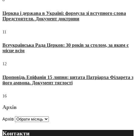
Церква і держава в Україні: формула зі вступного слова
Предстоятеля. Документ доктрини
11
Всеукраїнська Рада Церков: 30 років за столом, за яким є
місце всім
12
Проповідь Епіфанія 15 липня: цитата Патріарха Філарета з
його амвона. Документ тяглості
16
Архів
Архів
Контакти