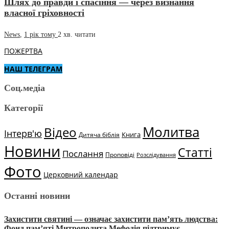
Шлях до правди і спасіння — через визнання
власної гріховності
News
,
1 рік тому
2 хв.
читати
ПОЖЕРТВА
НАШ ТЕЛЕГРАМ
Соц.медіа
Категорії
Молитва
Відео
Інтерв'ю
Книга
Дитяча біблія
Новини
Статті
Послання
Проповіді
Розслідування
Фото
Церковний календар
Останні новини
Захистити святині — означає захистити пам’ять людства:
Фонд пам’яті Митрополита Мефодія підтримує