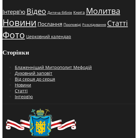
Молитва
Відео
Інтерв'ю
Книга
Дитяча біблія
Новини
Статті
Послання
Проповіді
Розслідування
Фото
Церковний календар
Сторінки
Блаженніший Митрополит Мефодій
Духовний заповіт
Від серця до серця
Новини
Статті
Інтерв’ю