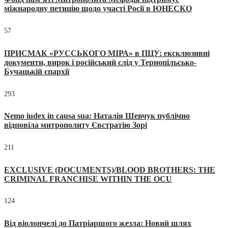
міжнародну петицію щодо участі Росії в ЮНЕСКО
57
ПРИСМАК «РУССЬКОГО МІРА» в ПЦУ: ексклюзивні
документи, вирок і російський слід у Тернопільсько-
Бучацькій єпархії
293
Nemo iudex in causa sua: Наталія Шевчук публічно
відповіла митрополиту Євстратію Зорі
211
EXCLUSIVE (DOCUMENTS)/BLOOD BROTHERS: THE
CRIMINAL FRANCHISE WITHIN THE OCU
124
Від віолончелі до Патріаршого жезла: Новий шлях