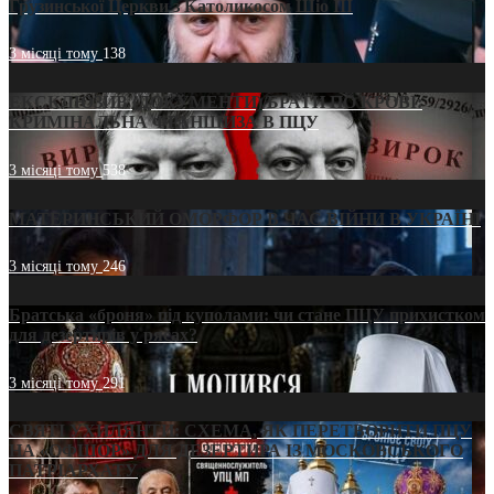
Грузинської Церкви з Католикосом Шіо III
3 місяці тому
138
ЕКСКЛЮЗИВ (ДОКУМЕНТИ)/БРАТИ ПО КРОВІ:
КРИМІНАЛЬНА ФРАНШИЗА В ПЦУ
3 місяці тому
538
МАТЕРИНСЬКИЙ ОМОРФОР В ЧАС ВІЙНИ В УКРАЇНІ
3 місяці тому
246
Братська «броня» під куполами: чи стане ПЦУ прихистком
для дезертирів у рясах?
3 місяці тому
291
СВЯТІ УХИЛЯНТИ: СХЕМА, ЯК ПЕРЕТВОРИТИ ПЦУ
НА «ОФШОР» ДЛЯ ДЕЗЕРТИРА ІЗ МОСКОВСЬКОГО
ПАТРІАРХАТУ