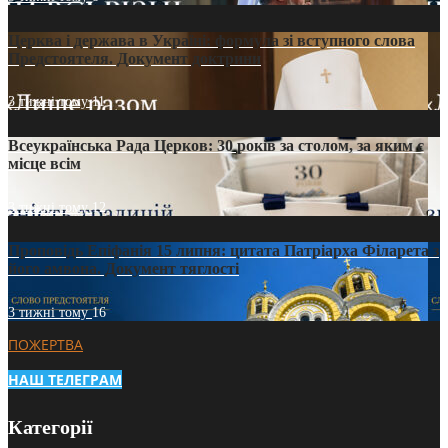
Церква і держава в Україні: формула зі вступного слова
Предстоятеля. Документ доктрини
3 тижні тому
11
Всеукраїнська Рада Церков: 30 років за столом, за яким є
місце всім
3 тижні тому
12
Проповідь Епіфанія 15 липня: цитата Патріарха Філарета з
його амвона. Документ тяглості
3 тижні тому
16
ПОЖЕРТВА
НАШ ТЕЛЕГРАМ
Категорії