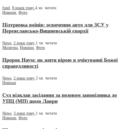
fond
,
8 років тому
4 хв.
читати
Новини
,
Фото
Підтримка воїнів: освячення авто для ЗСУ у
Переяславсько-Вишневській єпархії
News
,
2 роки тому
1 хв.
читати
Молитва
,
Новини
,
Фото
Пророк Наум: як жити вірою в очікуванні Божої
справедливості
News
,
2 роки тому
3 хв.
читати
Новини
Суд відклав засідання за позовом заповідника до
УПЦ (МП) щодо Лаври
News
,
3 роки тому
1 хв.
читати
Новини
,
Фото