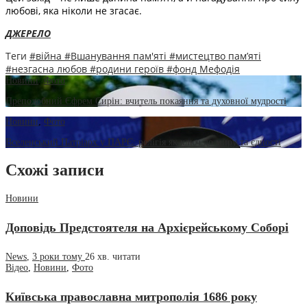
любові, яка ніколи не згасає.
ДЖЕРЕЛО
Теги
#війна
#Вшанування пам'яті
#мистецтво пам’яті
#незгасна любов
#родини героїв
#фонд Мефодія
Новини
,
Фото
Преподобний Єфрем Сирін: вчитель покаяння та духовної мудрості
Новини
,
Фото
Вселенський Патріарх у ПАРЄ: релігія як ключ до миру та єдності
Схожі записи
Новини
Доповідь Предстоятеля на Архієрейському Соборі
News
,
3 роки тому
26 хв.
читати
Відео
,
Новини
,
Фото
Київська православна митрополія 1686 року