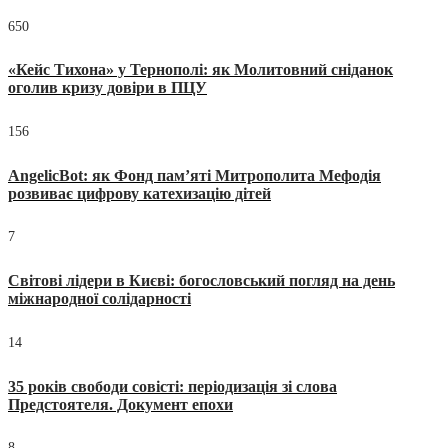
650
«Кейс Тихона» у Тернополі: як Молитовний сніданок
оголив кризу довіри в ПЦУ
156
AngelicBot: як Фонд пам’яті Митрополита Мефодія
розвиває цифрову катехизацію дітей
7
Світові лідери в Києві: богословський погляд на день
міжнародної солідарності
14
35 років свободи совісті: періодизація зі слова
Предстоятеля. Документ епохи
8