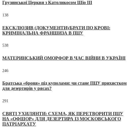
Грузинської Церкви з Католикосом Шіо III
138
ЕКСКЛЮЗИВ (ДОКУМЕНТИ)/БРАТИ ПО КРОВІ:
КРИМІНАЛЬНА ФРАНШИЗА В ПЦУ
538
МАТЕРИНСЬКИЙ ОМОРФОР В ЧАС ВІЙНИ В УКРАЇНІ
246
Братська «броня» під куполами: чи стане ПЦУ прихистком
для дезертирів у рясах?
291
СВЯТІ УХИЛЯНТИ: СХЕМА, ЯК ПЕРЕТВОРИТИ ПЦУ
НА «ОФШОР» ДЛЯ ДЕЗЕРТИРА ІЗ МОСКОВСЬКОГО
ПАТРІАРХАТУ