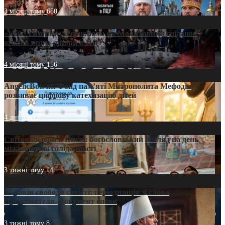
3 місяці тому
650
«Кейс Тихона» у Тернополі: як Молитовний сніданок
оголив кризу довіри в ПЦУ
4 місяці тому
156
AngelicBot: як Фонд пам’яті Митрополита Мефодія
розвиває цифрову катехизацію дітей
4 дні тому
7
Світові лідери в Києві: богословський погляд на день
міжнародної солідарності
3 тижні тому
14
35 років свободи совісті: періодизація зі слова
Предстоятеля. Документ епохи
3 тижні тому
8