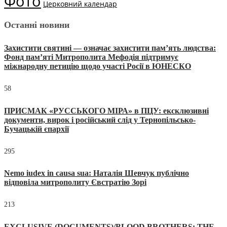
Фото
Церковний календар
Останні новини
Захистити святині — означає захистити пам’ять людства:
Фонд пам’яті Митрополита Мефодія підтримує
міжнародну петицію щодо участі Росії в ЮНЕСКО
58
ПРИСМАК «РУССЬКОГО МІРА» в ПЦУ: ексклюзивні
документи, вирок і російський слід у Тернопільсько-
Бучацькій єпархії
295
Nemo iudex in causa sua: Наталія Шевчук публічно
відповіла митрополиту Євстратію Зорі
213
EXCLUSIVE (DOCUMENTS)/BLOOD BROTHERS: THE