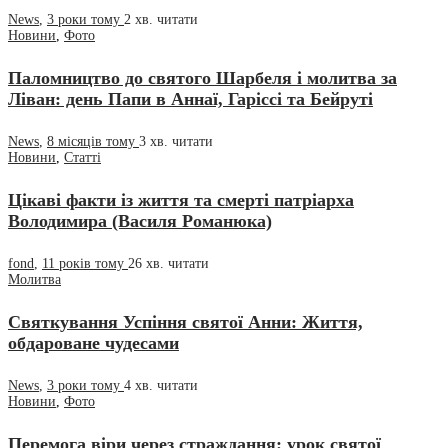
News
,
3 роки тому
2 хв.
читати
Новини
,
Фото
Паломництво до святого Шарбеля і молитва за
Ліван: день Папи в Аннаї, Гаріссі та Бейруті
News
,
8 місяців тому
3 хв.
читати
Новини
,
Статті
Цікаві факти із життя та смерті патріарха
Володимира (Василя Романюка)
fond
,
11 років тому
26 хв.
читати
Молитва
Святкування Успіння святої Анни: Життя,
обдароване чудесами
News
,
3 роки тому
4 хв.
читати
Новини
,
Фото
Перемога віри через страждання: урок святої