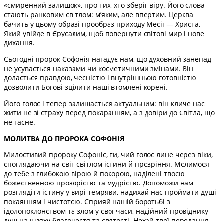
«смиренний залишок», про тих, хто зберіг віру. Його слова
стають ранковим світлом: м’яким, але впертим. Церква
бачить у цьому образі прообраз приходу Месії — Христа,
Який увійде в Єрусалим, щоб повернути світові мир і нове
дихання.
Сьогодні пророк Софонія нагадує нам, що духовний занепад
не усувається наказами чи косметичними змінами. Він
долається правдою, чесністю і внутрішньою готовністю
дозволити Богові зцілити наші втомлені корені.
Його голос і тепер залишається актуальним: він кличе нас
жити не зі страху перед покаранням, а з довіри до Світла, що
не гасне.
МОЛИТВА ДО ПРОРОКА СОФОНІЯ
Милостивий пророку Софоніє, ти, чий голос лине через віки,
споглядаючи на світ світлом істини й прозріння. Молимося
до тебе з глибокою вірою й покорою, наділені твоєю
божественною прозорістю та мудрістю. Допоможи нам
розглядіти істину у вирі темряви, надихай нас проймати душі
покаянням і чистотою. Сприяй нашій боротьбі з
ідолопоклонством та злом у свої часи, надійний провіднику
душ на шляху благочестя та святості. Нехай твої передання