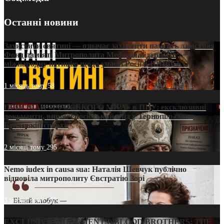
Останні новини
Захистити святині — означає захистити пам’ять людства:
Фонд пам’яті Митрополита Мефодія підтримує
міжнародну петицію щодо участі Росії в ЮНЕСКО
1 місяць тому
58
ПРИСМАК «РУССЬКОГО МІРА» в ПЦУ: ексклюзивні
документи, вирок і російський слід у Тернопільсько-
Бучацькій єпархії
2 місяці тому
295
Nemo iudex in causa sua: Наталія Шевчук публічно
відповіла митрополиту Євстратію Зорі
3 місяці тому
213
EXCLUSIVE (DOCUMENTS)/BLOOD BROTHERS: THE