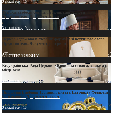
3 тижні тому
16
35 років свободи совісті: періодизація зі слова
Предстоятеля. Документ епохи
3 тижні тому
10
Церква і держава в Україні: формула зі вступного слова
Предстоятеля. Документ доктрини
3 тижні тому
13
Всеукраїнська Рада Церков: 30 років за столом, за яким є
місце всім
3 тижні тому
12
Проповідь Епіфанія 15 липня: цитата Патріарха Філарета з
його амвона. Документ тяглості
3 тижні тому
18