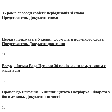
16
35 років свободи совісті: періодизація зі слова
Предстоятеля. Документ епохи
10
Церква і держава в Україні: формула зі вступного слова
Предстоятеля. Документ доктрини
13
Всеукраїнська Рада Церков: 30 років за столом, за яким є
місце всім
12
Проповідь Епіфанія 15 липня: цитата Патріарха Філарета з
його амвона. Документ тяглості
18