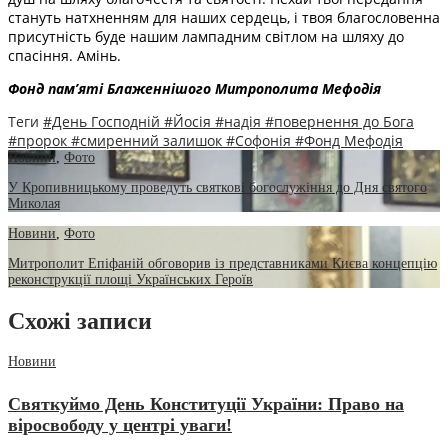
стануть натхненням для наших сердець, і твоя благословенна
присутність буде нашим лампадним світлом на шляху до
спасіння. Амінь.
Фонд пам’яті Блаженнішого Митрополита Мефоді
я
Теги
#День Господній
#Йосія
#надія
#повернення до Бога
#пророк
#смиренний залишок
#Софонія
#Фонд Мефодія
Новини
,
Фото
У Кропивницькому проведуть святкові богослужіння до Дня святого
Миколая
Новини
,
Фото
Митрополит Епіфаній обговорив із представниками Києва концепцію
реконструкції площі Українських Героїв
Схожі записи
Новини
Святкуймо День Конституції України: Право на
віросвободу у центрі уваги!