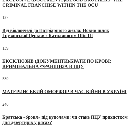
CRIMINAL FRANCHISE WITHIN THE OCU
127
Від віолончелі до Патріаршого жезла: Новий шлях
Грузинської Церкви з Католикосом Шіо III
139
ЕКСКЛЮЗИВ (ДОКУМЕНТИ)/БРАТИ ПО КРОВІ:
КРИМІНАЛЬНА ФРАНШИЗА В ПЦУ
539
МАТЕРИНСЬКИЙ ОМОРФОР В ЧАС ВІЙНИ В УКРАЇНІ
248
Братська «броня» під куполами: чи стане ПЦУ прихистком
для дезертирів у рясах?