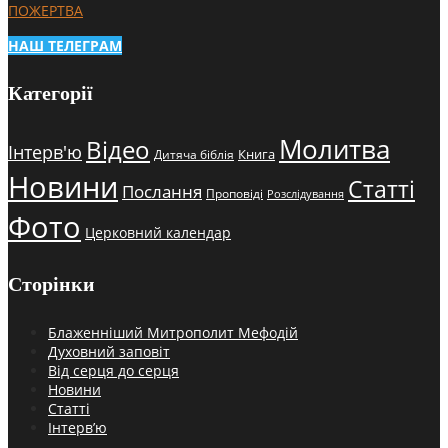
ПОЖЕРТВА
НАШ ТЕЛЕГРАМ
Категорії
Молитва
Відео
Інтерв'ю
Книга
Дитяча біблія
Новини
Статті
Послання
Проповіді
Розслідування
Фото
Церковний календар
Сторінки
Блаженніший Митрополит Мефодій
Духовний заповіт
Від серця до серця
Новини
Статті
Інтерв’ю