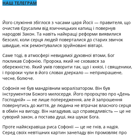
НАШ ТЕЛЕГРАМ
Його служіння збіглося з часами царя Йосії — правителя, що
очистив Єрусалим від язичницьких капищ і повернув
народові Закон. Та навіть найкращі реформи виявилися
безсилі, коли серця людей поверталися до старих звичок
швидше, ніж ремонтувалися зруйновані вівтарі.
Саме тоді, в атмосфері невидимої духовної втоми, Бог
покликав Софонію. Пророка, який не сховався за
обережністю. Який умів говорити так, що і князі, і священики,
і пророки чули в його словах дзеркало — неприкрашене,
чесне, болюче.
Софонія не був мандрівним моралізатором. Він був
інструментом Божого милосердя. Його пророцтво про «День
Господній» — не лише попередження, але й запрошення
повернутись до життя, де людина не втрачає власного серця
в обмін на вигоду. Він нагадував, що справедливість — це не
суворий закон, а постава душі, яка шукає Бога.
Проте найяскравіша риса Софонії — це не гнів, а надія.
Серед своїх невтішних картин занепаду він промовляє про