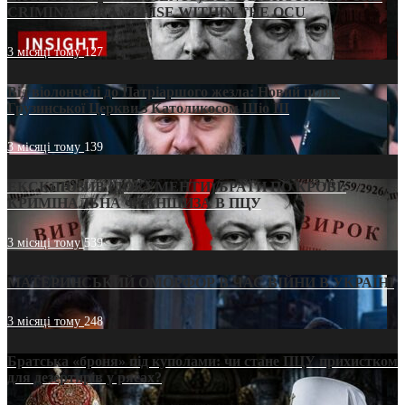
CRIMINAL FRANCHISE WITHIN THE OCU
3 місяці тому
127
Від віолончелі до Патріаршого жезла: Новий шлях
Грузинської Церкви з Католикосом Шіо III
3 місяці тому
139
ЕКСКЛЮЗИВ (ДОКУМЕНТИ)/БРАТИ ПО КРОВІ:
КРИМІНАЛЬНА ФРАНШИЗА В ПЦУ
3 місяці тому
539
МАТЕРИНСЬКИЙ ОМОРФОР В ЧАС ВІЙНИ В УКРАЇНІ
3 місяці тому
248
Братська «броня» під куполами: чи стане ПЦУ прихистком
для дезертирів у рясах?