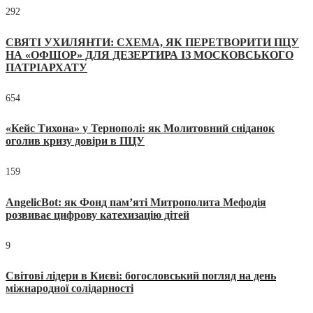
292
СВЯТІ УХИЛЯНТИ: СХЕМА, ЯК ПЕРЕТВОРИТИ ПЦУ
НА «ОФШОР» ДЛЯ ДЕЗЕРТИРА ІЗ МОСКОВСЬКОГО
ПАТРІАРХАТУ
654
«Кейс Тихона» у Тернополі: як Молитовний сніданок
оголив кризу довіри в ПЦУ
159
AngelicBot: як Фонд пам’яті Митрополита Мефодія
розвиває цифрову катехизацію дітей
9
Світові лідери в Києві: богословський погляд на день
міжнародної солідарності