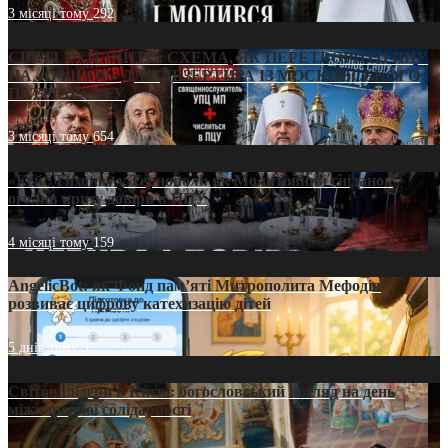
3 місяці тому
292
СВЯТІ УХИЛЯНТИ: СХЕМА, ЯК ПЕРЕТВОРИТИ ПЦУ
НА «ОФШОР» ДЛЯ ДЕЗЕРТИРА ІЗ МОСКОВСЬКОГО
ПАТРІАРХАТУ
3 місяці тому
654
«Кейс Тихона» у Тернополі: як Молитовний сніданок
оголив кризу довіри в ПЦУ
4 місяці тому
159
AngelicBot: як Фонд пам’яті Митрополита Мефодія
розвиває цифрову катехизацію дітей
5 днів тому
9
Світові лідери в Києві: богословський погляд на день
міжнародної солідарності