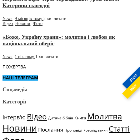
Катерини сьогодні
News
,
9 місяців тому
2 хв.
читати
Відео
,
Новини
,
Фото
«Боже, Україну храни»: молитва і любов як
національний оберіг
News
,
1 рік тому
1 хв.
читати
ПОЖЕРТВА
STOP
НАШ ТЕЛЕГРАМ
WAR
Соц.медіа
Категорії
Молитва
Відео
Інтерв'ю
Книга
Дитяча біблія
Новини
Статті
Послання
Проповіді
Розслідування