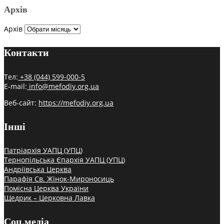
Архів
Архів
Контакти
Тел:
+38 (044) 599-000-5
E-mail:
info@mefodiy.org.ua
Веб-сайт:
https://mefodiy.org.ua
Інші
Патріархія УАПЦ (УПЦ)
Тернопільська Єпархія УАПЦ (УПЦ)
Андріївська Церква
Парафія Св. Жінок-Мироносиць
Помісна Церква України
Щедрик – Церковна Лавка
Соц.медіа