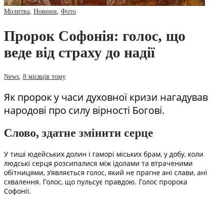
Молитва
,
Новини
,
Фото
Пророк Софонія: голос, що
веде від страху до надії
News
,
8 місяців тому
Як пророк у часи духовної кризи нагадував
народові про силу вірності Богові.
Слово, здатне змінити серце
У тиші юдейських долин і гаморі міських брам, у добу, коли
людські серця розсипалися між ідолами та втраченими
обітницями, з’являється голос, який не прагне ані слави, ані
схвалення. Голос, що пульсує правдою. Голос пророка
Софонії.