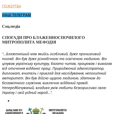
ПОЖЕРТВА
НАШ ТЕЛЕГРАМ
Соц.медіа
СПОГАДИ ПРО БЛАЖЕННОСПОЧИЛОГО
МИТРОПОЛИТА МЕФОДІЯ
“…Блаженніший мав якийсь особливий, дуже пронизливий
погляд. Він був дуже різнобічною та освіченою людиною. Він
цінував українську культуру, багато читав, працював і вимагав
від оточення відданої праці. Природжений адміністратор,
дипломат, вчитель і приклад для наслідування, непохитний
авторитет. Він був дійсно щирою людиною, здатним до
беззавітного служіння, виключно відданий правді.
Непередбачуваний, владика умів любити безкорисливо свою
Україну і свій рідний народ…”.