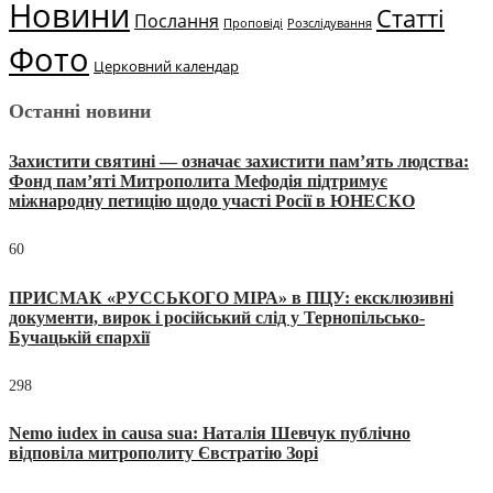
Новини
Статті
Послання
Проповіді
Розслідування
Фото
Церковний календар
Останні новини
Захистити святині — означає захистити пам’ять людства:
Фонд пам’яті Митрополита Мефодія підтримує
міжнародну петицію щодо участі Росії в ЮНЕСКО
60
ПРИСМАК «РУССЬКОГО МІРА» в ПЦУ: ексклюзивні
документи, вирок і російський слід у Тернопільсько-
Бучацькій єпархії
298
Nemo iudex in causa sua: Наталія Шевчук публічно
відповіла митрополиту Євстратію Зорі