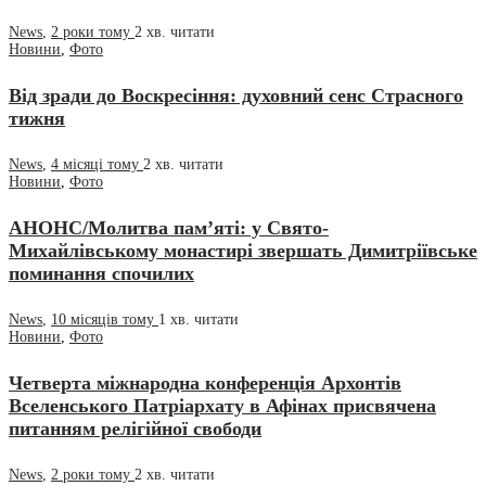
News
,
2 роки тому
2 хв.
читати
Новини
,
Фото
Від зради до Воскресіння: духовний сенс Страсного
тижня
News
,
4 місяці тому
2 хв.
читати
Новини
,
Фото
АНОНС/Молитва пам’яті: у Свято-
Михайлівському монастирі звершать Димитріївське
поминання спочилих
News
,
10 місяців тому
1 хв.
читати
Новини
,
Фото
Четверта міжнародна конференція Архонтів
Вселенського Патріархату в Афінах присвячена
питанням релігійної свободи
News
,
2 роки тому
2 хв.
читати