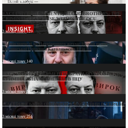
3 місяці тому
214
EXCLUSIVE (DOCUMENTS)/BLOOD BROTHERS: THE
CRIMINAL FRANCHISE WITHIN THE OCU
3 місяці тому
129
Від віолончелі до Патріаршого жезла: Новий шлях
Грузинської Церкви з Католикосом Шіо III
3 місяці тому
140
ЕКСКЛЮЗИВ (ДОКУМЕНТИ)/БРАТИ ПО КРОВІ:
КРИМІНАЛЬНА ФРАНШИЗА В ПЦУ
3 місяці тому
542
МАТЕРИНСЬКИЙ ОМОРФОР В ЧАС ВІЙНИ В УКРАЇНІ
3 місяці тому
251