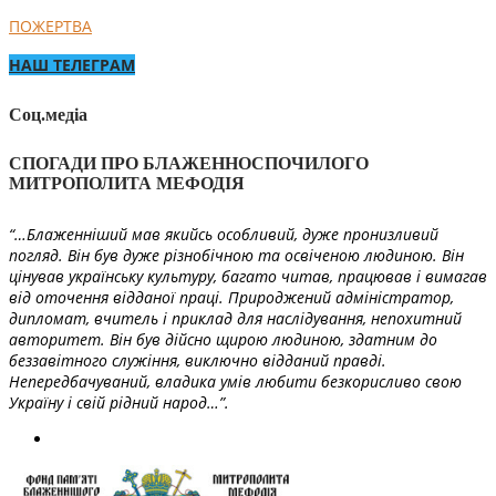
ПОЖЕРТВА
НАШ ТЕЛЕГРАМ
Соц.медіа
СПОГАДИ ПРО БЛАЖЕННОСПОЧИЛОГО
МИТРОПОЛИТА МЕФОДІЯ
“…Блаженніший мав якийсь особливий, дуже пронизливий
погляд. Він був дуже різнобічною та освіченою людиною. Він
цінував українську культуру, багато читав, працював і вимагав
від оточення відданої праці. Природжений адміністратор,
дипломат, вчитель і приклад для наслідування, непохитний
авторитет. Він був дійсно щирою людиною, здатним до
беззавітного служіння, виключно відданий правді.
Непередбачуваний, владика умів любити безкорисливо свою
Україну і свій рідний народ…”.