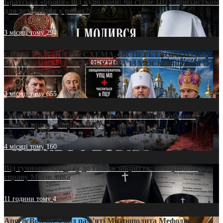
Братська «броня» під куполами: чи стане ПЦУ прихистком
для дезертирів у рясах?
3 місяці тому
294
СВЯТІ УХИЛЯНТИ: СХЕМА, ЯК ПЕРЕТВОРИТИ ПЦУ
НА «ОФШОР» ДЛЯ ДЕЗЕРТИРА ІЗ МОСКОВСЬКОГО
ПАТРІАРХАТУ
3 місяці тому
655
«Кейс Тихона» у Тернополі: як Молитовний сніданок
оголив кризу довіри в ПЦУ
4 місяці тому
160
Від гучного скандалу до тихого закриття: хто зупинив
справу Мстислава
11 години тому
4
AngelicBot: як Фонд пам’яті Митрополита Мефодія