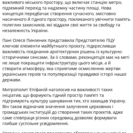
важливого міського простору, що включає станцію метро,
підземний перехід та надземну частину площі. Нова
концепція передбачає створення сучасного, змістовно
насиченого й гідного простору, покликаного увічнити пам’ять
полеглих захисників, які віддали свої життя за свободу та
незалежність України.
Пані Олеся Пинзеник представила Предстоятелю ПЦУ
ключові елементи майбутнього проєкту, підкресливши
важливість поєднання архітектурних рішень із культурно-
історичними сенсами. За її словами, реконцепція має на меті
не лише покращити інфраструктуру цього місця, а й
створити атмосферу, яка сприятиме осмисленню жертви
українських героїв та популяризації правдивої історії нашої
держави.
Митрополит Епіфаній наголосив на важливості таких
ініціатив, що формують гідний простір пам’яті та
підтримують культуру шанування тих, хто захищав Україну.
Він також відзначив значення залучення церковних і
громадських інституцій до створення таких проєктів, адже
саме співпраця різних середовищ дозволяє формувати
глибше суспільне усвідомлення.