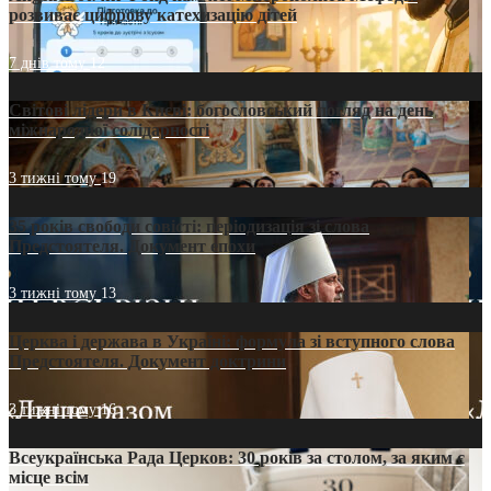
розвиває цифрову катехизацію дітей
7 днів тому
12
Світові лідери в Києві: богословський погляд на день
міжнародної солідарності
3 тижні тому
19
35 років свободи совісті: періодизація зі слова
Предстоятеля. Документ епохи
3 тижні тому
13
Церква і держава в Україні: формула зі вступного слова
Предстоятеля. Документ доктрини
3 тижні тому
16
Всеукраїнська Рада Церков: 30 років за столом, за яким є
місце всім