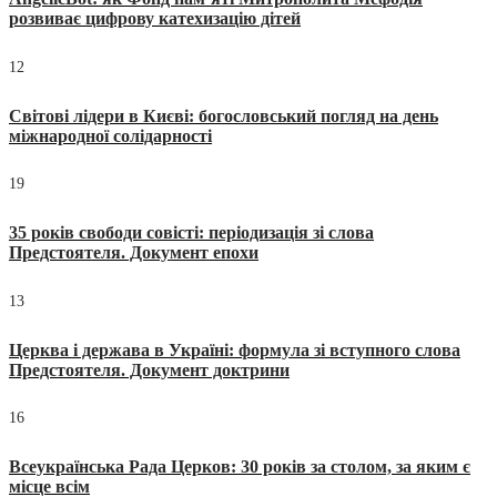
розвиває цифрову катехизацію дітей
12
Світові лідери в Києві: богословський погляд на день
міжнародної солідарності
19
35 років свободи совісті: періодизація зі слова
Предстоятеля. Документ епохи
13
Церква і держава в Україні: формула зі вступного слова
Предстоятеля. Документ доктрини
16
Всеукраїнська Рада Церков: 30 років за столом, за яким є
місце всім