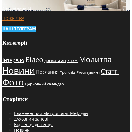
3 тижні тому
14
ПОЖЕРТВА
НАШ ТЕЛЕГРАМ
Категорії
Молитва
Відео
Інтерв'ю
Книга
Дитяча біблія
Новини
Статті
Послання
Проповіді
Розслідування
Фото
Церковний календар
Сторінки
Блаженніший Митрополит Мефодій
Духовний заповіт
Від серця до серця
Новини