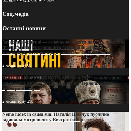
Соц.медіа
Останні новини
Захистити святині — означає захистити пам’ять людства:
Фонд пам’яті Митрополита Мефодія підтримує
міжнародну петицію щодо участі Росії в ЮНЕСКО
2 місяці тому
60
ПРИСМАК «РУССЬКОГО МІРА» в ПЦУ: ексклюзивні
документи, вирок і російський слід у Тернопільсько-
Бучацькій єпархії
2 місяці тому
298
Nemo iudex in causa sua: Наталія Шевчук публічно
відповіла митрополиту Євстратію Зорі