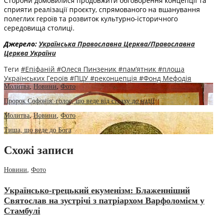
Сторони домовилися продовжити обговорення концепції та
сприяти реалізації проєкту, спрямованого на вшанування
полеглих героїв та розвиток культурно-історичного
середовища столиці.
Джерело:
Українська Православна Церква/Православна
Церква України
Теги
#Епіфаній
#Олеся Пинзеник
#пам’ятник
#площа
Українських Героїв
#ПЦУ
#реконцепція
#Фонд Мефодія
Молитва
,
Новини
,
Фото
Пророк Софонія: голос, що веде від страху до надії
Молитва
,
Новини
,
Фото
Тиша, що веде до Бога
Схожі записи
Новини
,
Фото
Українсько-грецький екуменізм: Блаженніший
Святослав на зустрічі з патріархом Варфоломієм у
Стамбулі