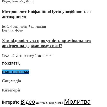
Відео
,
Інтерв'ю
,
Фото
Митрополит Епіфаній: «Путін уподібнюється
антихристу»
fond
,
4 роки тому
7 хв.
читати
Новини
,
Фото
Хто відповість за присутність кримінального
архієрея на державному святі?
News
,
12 місяців тому
2 хв.
читати
ПОЖЕРТВА
НАШ ТЕЛЕГРАМ
Соц.медіа
Категорії
Молитва
Відео
Інтерв'ю
Книга
Дитяча біблія