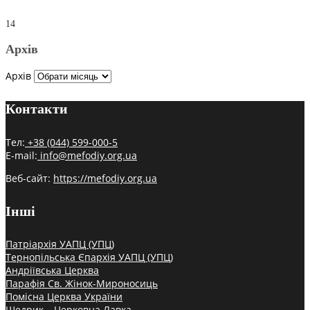
14
Архів
Архів
Контакти
Тел:
+38 (044) 599-000-5
E-mail:
info@mefodiy.org.ua
Веб-сайт:
https://mefodiy.org.ua
Інші
Патріархія УАПЦ (УПЦ)
Тернопільська Єпархія УАПЦ (УПЦ)
Андріївська Церква
Парафія Св. Жінок-Мироносиць
Помісна Церква України
Щедрик – Церковна Лавка