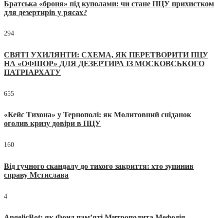
Братська «броня» під куполами: чи стане ПЦУ прихистком
для дезертирів у рясах?
294
СВЯТІ УХИЛЯНТИ: СХЕМА, ЯК ПЕРЕТВОРИТИ ПЦУ
НА «ОФШОР» ДЛЯ ДЕЗЕРТИРА ІЗ МОСКОВСЬКОГО
ПАТРІАРХАТУ
655
«Кейс Тихона» у Тернополі: як Молитовний сніданок
оголив кризу довіри в ПЦУ
160
Від гучного скандалу до тихого закриття: хто зупинив
справу Мстислава
4
AngelicBot: як Фонд пам’яті Митрополита Мефодія