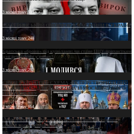
3 місяці тому
539
МАТЕРИНСЬКИЙ ОМОРФОР В ЧАС ВІЙНИ В УКРАЇНІ
3 місяці тому
248
Братська «броня» під куполами: чи стане ПЦУ прихистком
для дезертирів у рясах?
3 місяці тому
292
СВЯТІ УХИЛЯНТИ: СХЕМА, ЯК ПЕРЕТВОРИТИ ПЦУ
НА «ОФШОР» ДЛЯ ДЕЗЕРТИРА ІЗ МОСКОВСЬКОГО
ПАТРІАРХАТУ
3 місяці тому
654
«Кейс Тихона» у Тернополі: як Молитовний сніданок
оголив кризу довіри в ПЦУ