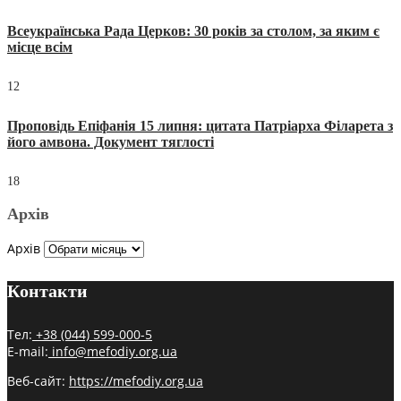
Всеукраїнська Рада Церков: 30 років за столом, за яким є
місце всім
12
Проповідь Епіфанія 15 липня: цитата Патріарха Філарета з
його амвона. Документ тяглості
18
Архів
Архів
Контакти
Тел:
+38 (044) 599-000-5
E-mail:
info@mefodiy.org.ua
Веб-сайт:
https://mefodiy.org.ua