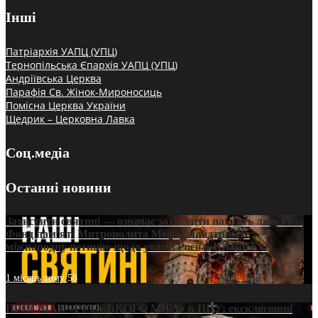
Інші
Патріархія УАПЦ (УПЦ)
Тернопільська Єпархія УАПЦ (УПЦ)
Андріївська Церква
Парафія Св. Жінок-Мироносиць
Помісна Церква України
Щедрик – Церковна Лавка
Соц.медіа
Останні новини
Захистити святині — означає захистити пам’ять людства:
Фонд пам’яті Митрополита Мефодія підтримує
міжнародну петицію щодо участі Росії в ЮНЕСКО
1 місяць тому
58
ПРИСМАК «РУССЬКОГО МІРА» в ПЦУ: ексклюзивні