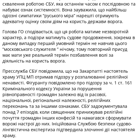
схвалення роботою СБУ, яка останнім часом є послідовною та
набуває ознак системності. Вона зауважила, що найбільш
одіозні симпатики “руського міра” нарешті отримують
адекватну оцінку своїм діям на користь держави ворога.
Голова ГО сподівається, що ця робота матиме незворотній
характер, а подізри матимуть судове продовження, зокрема в
даному випадку перший умовний термін не навчив цього
“московського служителя ” нічому, тому повторний присуд
має мати уже реальний термін позбавлення волі за
діяльність на користь ворога.
Пресслужба СБУ повідомила, що на Закарпатті настоятель
храму УПЦ МП отримав підозру у розпалюванні релігійної
ненависті. Фігуранту повідомлено про підозру за ч. 1 ст. 161
Кримінального кодексу України за порушення
рівноправності громадян залежно від їх расової,
національної, регіональної належності, релігійних
переконань та за іншими ознаками. СБУ задокументувала
понад 7 епізодів, коли священник принижував релігійні
почуття громадян інших конфесій та намагався сформувати
ворожі настрої до них. Ініційована Службою безпеки судово-
лінгвістична експертиза підтвердила злочинні дії настоятеля
храму.