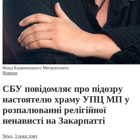
Фонд Блаженнішого Митрополита
Новини
СБУ повідомляє про підозру
настоятелю храму УПЦ МП у
розпалюванні релігійної
ненависті на Закарпатті
News
,
3 роки тому