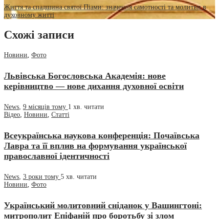
Життя та спадщина святої Піами: значення самотності та молитви в
духовному житті
Схожі записи
Новини
,
Фото
Львівська Богословська Академія: нове
керівництво — нове дихання духовної освіти
News
,
9 місяців тому
1 хв.
читати
Відео
,
Новини
,
Статті
Всеукраїнська наукова конференція: Почаївська
Лавра та її вплив на формування української
православної ідентичності
News
,
3 роки тому
5 хв.
читати
Новини
,
Фото
Український молитовний сніданок у Вашингтоні:
митрополит Епіфаній про боротьбу зі злом