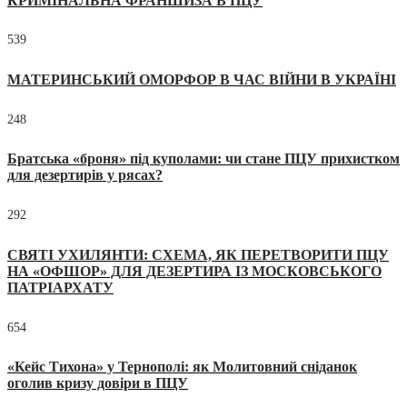
КРИМІНАЛЬНА ФРАНШИЗА В ПЦУ
539
МАТЕРИНСЬКИЙ ОМОРФОР В ЧАС ВІЙНИ В УКРАЇНІ
248
Братська «броня» під куполами: чи стане ПЦУ прихистком
для дезертирів у рясах?
292
СВЯТІ УХИЛЯНТИ: СХЕМА, ЯК ПЕРЕТВОРИТИ ПЦУ
НА «ОФШОР» ДЛЯ ДЕЗЕРТИРА ІЗ МОСКОВСЬКОГО
ПАТРІАРХАТУ
654
«Кейс Тихона» у Тернополі: як Молитовний сніданок
оголив кризу довіри в ПЦУ