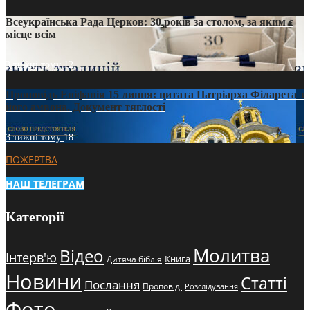
Всеукраїнська Рада Церков: 30 років за столом, за яким є
місце всім
3 тижні тому
12
Проповідь Епіфанія 15 липня: цитата Патріарха Філарета з
його амвона. Документ тяглості
3 тижні тому
18
ПОЖЕРТВА
НАШ ТЕЛЕГРАМ
Категорії
Молитва
Відео
Інтерв'ю
Книга
Дитяча біблія
Новини
Статті
Послання
Проповіді
Розслідування
Фото