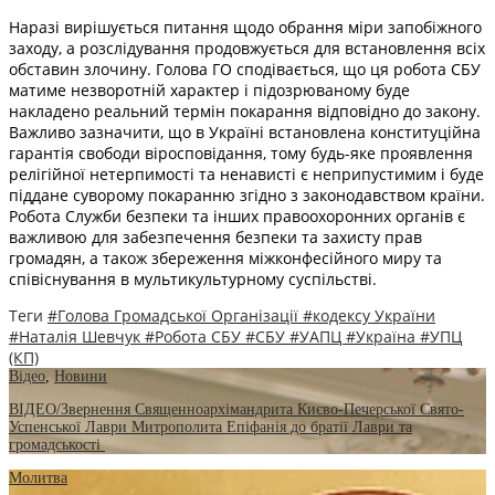
Наразі вирішується питання щодо обрання міри запобіжного
заходу, а розслідування продовжується для встановлення всіх
обставин злочину. Голова ГО сподівається, що ця робота СБУ
матиме незворотній характер і підозрюваному буде
накладено реальний термін покарання відповідно до закону.
Важливо зазначити, що в Україні встановлена конституційна
гарантія свободи віросповідання, тому будь-яке проявлення
релігійної нетерпимості та ненависті є неприпустимим і буде
піддане суворому покаранню згідно з законодавством країни.
Робота Служби безпеки та інших правоохоронних органів є
важливою для забезпечення безпеки та захисту прав
громадян, а також збереження міжконфесійного миру та
співіснування в мультикультурному суспільстві.
Теги
#Голова Громадської Організації
#кодексу України
#Наталія Шевчук
#Робота СБУ
#СБУ
#УАПЦ
#Україна
#УПЦ
(КП)
Відео
,
Новини
ВІДЕО/Звернення Священноархімандрита Києво-Печерської Свято-
Успенської Лаври Митрополита Епіфанія до братії Лаври та
громадськості
Молитва