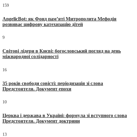
159
AngelicBot: як Фонд пам’яті Митрополита Мефодія
розвиває цифрову катехизацію дітей
9
Світові лідери в Києві: богословський погляд на день
міжнародної солідарності
16
35 років свободи совісті: періодизація зі слова
Предстоятеля. Документ епохи
10
Церква і держава в Україні: формула зі вступного слова
Предстоятеля. Документ доктрини
13