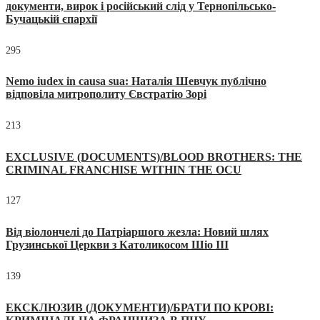
документи, вирок і російський слід у Тернопільсько-
Бучацькій єпархії
295
Nemo iudex in causa sua: Наталія Шевчук публічно
відповіла митрополиту Євстратію Зорі
213
EXCLUSIVE (DOCUMENTS)/BLOOD BROTHERS: THE
CRIMINAL FRANCHISE WITHIN THE OCU
127
Від віолончелі до Патріаршого жезла: Новий шлях
Грузинської Церкви з Католикосом Шіо III
139
ЕКСКЛЮЗИВ (ДОКУМЕНТИ)/БРАТИ ПО КРОВІ: