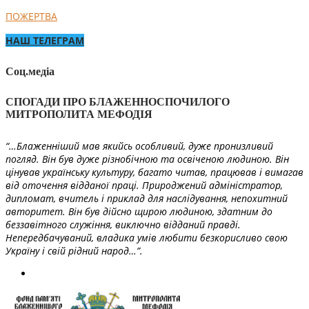
ПОЖЕРТВА
НАШ ТЕЛЕГРАМ
Соц.медіа
СПОГАДИ ПРО БЛАЖЕННОСПОЧИЛОГО
МИТРОПОЛИТА МЕФОДІЯ
“…Блаженніший мав якийсь особливий, дуже пронизливий
погляд. Він був дуже різнобічною та освіченою людиною. Він
цінував українську культуру, багато читав, працював і вимагав
від оточення відданої праці. Природжений адміністратор,
дипломат, вчитель і приклад для наслідування, непохитний
авторитет. Він був дійсно щирою людиною, здатним до
беззавітного служіння, виключно відданий правді.
Непередбачуваний, владика умів любити безкорисливо свою
Україну і свій рідний народ…”.