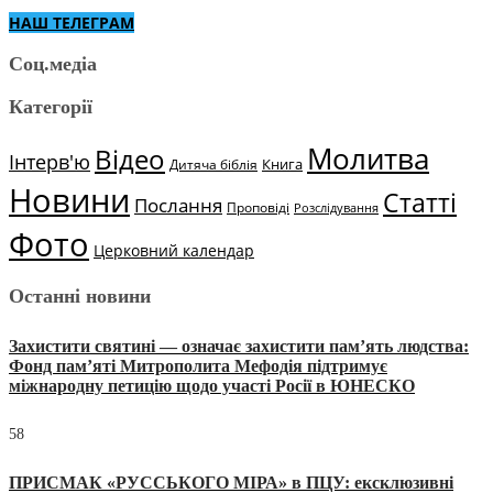
НАШ ТЕЛЕГРАМ
Соц.медіа
Категорії
Молитва
Відео
Інтерв'ю
Книга
Дитяча біблія
Новини
Статті
Послання
Проповіді
Розслідування
Фото
Церковний календар
Останні новини
Захистити святині — означає захистити пам’ять людства:
Фонд пам’яті Митрополита Мефодія підтримує
міжнародну петицію щодо участі Росії в ЮНЕСКО
58
ПРИСМАК «РУССЬКОГО МІРА» в ПЦУ: ексклюзивні