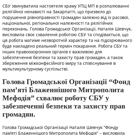
СБУ звинуватила настоятеля храму УПЦ МП в розпалюванні
релігійної ненависті на Закарпатті, що призвело до
порушення рівноправності громадян залежно від їх расової,
національної, регіональної належності та релігійних
переконань. Голова Громадської Організації, Наталія Шевчук,
висловила своє схвалення роботою СБУ та сподівається, що
ця робота матиме незворотній характер та на підозрюваного
буде накладено реальний термін покарання. Робота СБУ та
інших правоохоронних органів є важливою для
забезпечення безпеки та захисту прав громадян, а також
збереження міжконфесійного миру та співіснування в
мультикультурному суспільстві.
Голова Громадської Організації “Фонд
пам’яті Блаженнішого Митрополита
Мефодія” схвалює роботу СБУ у
забезпеченні безпеки та захисту прав
громадян.
Голова Громадської Організації Наталія Шевчук “Фонду
пам’яті Блаженнішого Митрополита Мефодія” – висловила