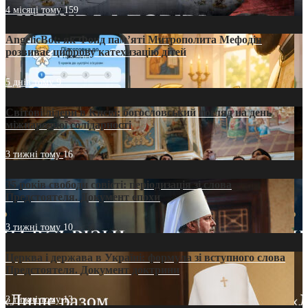
4 місяці тому
159
AngelicBot: як Фонд пам’яті Митрополита Мефодія
розвиває цифрову катехизацію дітей
5 днів тому
9
Світові лідери в Києві: богословський погляд на день
міжнародної солідарності
3 тижні тому
16
35 років свободи совісті: періодизація зі слова
Предстоятеля. Документ епохи
3 тижні тому
10
Церква і держава в Україні: формула зі вступного слова
Предстоятеля. Документ доктрини
3 тижні тому
13