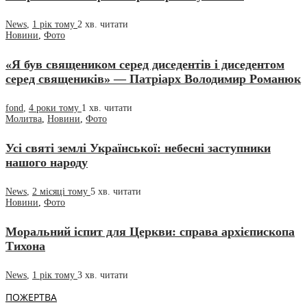
News
,
1 рік тому
2 хв.
читати
Новини
,
Фото
«Я був священиком серед диседентів і диседентом
серед священиків» — Патріарх Володимир Романюк
fond
,
4 роки тому
1 хв.
читати
Молитва
,
Новини
,
Фото
Усі святі землі Української: небесні заступники
нашого народу
News
,
2 місяці тому
5 хв.
читати
Новини
,
Фото
Моральний іспит для Церкви: справа архієпископа
Тихона
News
,
1 рік тому
3 хв.
читати
ПОЖЕРТВА