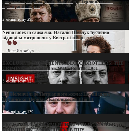
документи, вирок і російський слід у Тернопільсько-
Бучацькій єпархії
2 місяці тому
295
Nemo iudex in causa sua: Наталія Шевчук публічно
відповіла митрополиту Євстратію Зорі
3 місяці тому
213
EXCLUSIVE (DOCUMENTS)/BLOOD BROTHERS: THE
CRIMINAL FRANCHISE WITHIN THE OCU
3 місяці тому
127
Від віолончелі до Патріаршого жезла: Новий шлях
Грузинської Церкви з Католикосом Шіо III
3 місяці тому
139
ЕКСКЛЮЗИВ (ДОКУМЕНТИ)/БРАТИ ПО КРОВІ:
КРИМІНАЛЬНА ФРАНШИЗА В ПЦУ