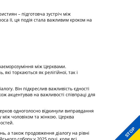
ристиян – підготовча зустріч між
са ІІ, ця подія стала важливим кроком на
 взаєморозуміння між Церквами.
які торкаються як релігійної, так і
іалогу. Він підкреслив важливість єдності
ож акцентував на важливості співпраці для
 Церков одноголосно відкинули виправдання
 між чоловіком та жінкою. Церква
остей.
STOP
нь, а також продовження діалогу на рівні
ького собору у 2025 році, коли всі