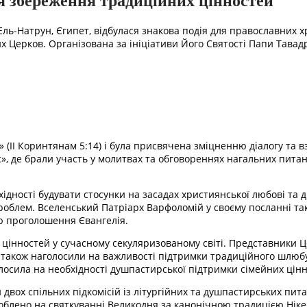
я збереження традиційних цінностей
Ель-Натрун, Єгипет, відбулася знакова подія для православних х
Церков. Організована за ініціативи Його Святості Папи Тавадро
» (ІІ Коринтянам 5:14) і була присвячена зміцненню діалогу та
 де брали участь у молитвах та обговореннях нагальних питань, 
хідності будувати стосунки на засадах християнської любові та д
облем. Вселенський Патріарх Варфоломій у своєму посланні так
ою проголошення Євангелія.
х цінностей у сучасному секуляризованому світі. Представники
 також наголосили на важливості підтримки традиційного шлюбу
олосила на необхідності душпастирської підтримки сімейних цінн
 двох спільних підкомісій із літургійних та душпастирських пита
блено на святкуванні Великодня за канонічною традицією Нікейс