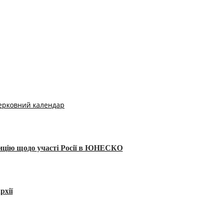
ерковний календар
тицію щодо участі Росії в ЮНЕСКО
рхії