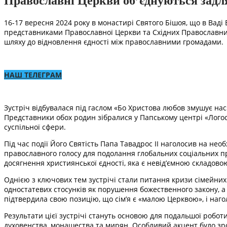
Православні Церкви об’єднуються задл
16-17 вересня 2024 року в монастирі Святого Бішоя, що в Ваді 
представниками Православної Церкви та Східних Православних 
шляху до відновлення єдності між православними громадами.
НАШ ТЕЛЕГРАМ
Зустріч відбувалася під гаслом «Бо Христова любов змушує нас
Представники обох родин зібралися у Папському центрі «Логос»,
суспільної сфери.
Під час події Його Святість Папа Тавадрос ІІ наголосив на необ
православного голосу для подолання глобальних соціальних пр
досягнення християнської єдності, яка є невід’ємною складов
Однією з ключових тем зустрічі стали питання кризи сімейни
одностатевих стосунків як порушення божественного закону, а
підтвердила свою позицію, що сім’я є «малою Церквою», і наг
Результати цієї зустрічі стануть основою для подальшої роботи
духовенства, монашества та мирян. Особливий акцент було зро