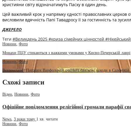
християни світу відзначатимуть Пасху в один день.
Цей важливий крок у напрямку єдності православних церков отр
висловили вдячність Папі Тавадросу ІІ за гостинність та зусил
ДЖЕРЕЛО
Теги
#Великдень 2025
#криза сімейних цінностей
#Нікейський
Новини
,
Фото
Монахи ПЦУ стикаються з важкими умовами у Києво-Печерській лаврі
Новини
,
Фото
Вселенський Патріарх Варфоломій очолить святкові заходи в Салоніках
Схожі записи
Відео
,
Новини
,
Фото
Офіційне повідомлення релігійної громади парафії
News
,
3 роки тому
1 хв.
читати
Новини
,
Фото