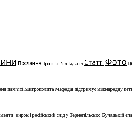
вини
Фото
Статті
Послання
Ц
Проповіді
Розслідування
Фонд пам’яті Митрополита Мефодія підтримує міжнародну пе
, вирок і російський слід у Тернопільсько-Бучацькій єпа