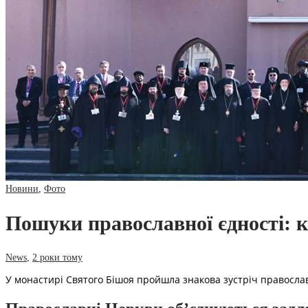
Новини
,
Фото
Пошуки православної єдності: к
News
,
2 роки тому
У монастирі Святого Бішоя пройшла знакова зустріч православ