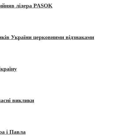
рийняв лідера PASOK
ків України церковними відзнаками
Україну
часні виклики
ра і Павла