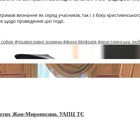
имав визнання як серед учасників, так і з боку християнського 
ля щодо проведення цієї події.
 собор
#православні родини
#фонд Мефодія
#християнська лю
 святих Жон-Мироносиць УАПЦ ТЄ