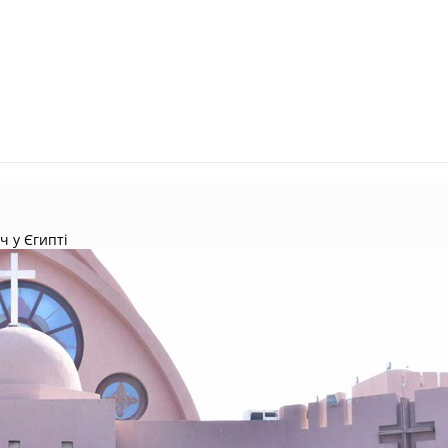
ч у Єгипті