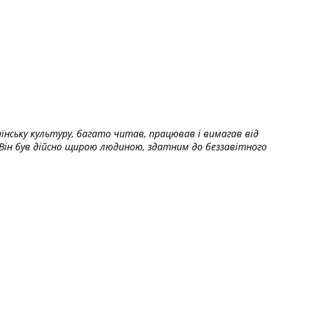
їнську культуру, багато читав, працював і вимагав від
Він був дійсно щирою людиною, здатним до беззавітного