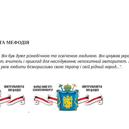
ТА МЕФОДІЯ
Він був дуже різнобічною та освіченою людиною. Він цінував укра
т, вчитель і приклад для наслідування, непохитний авторитет. 
умів любити безкорисливо свою Україну і свій рідний народ…”.