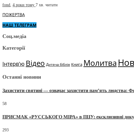
fond
,
4 роки тому
7 хв.
читати
ПОЖЕРТВА
НАШ ТЕЛЕГРАМ
Соц.медіа
Категорії
Но
Молитва
Відео
Інтерв'ю
Книга
Дитяча біблія
Останні новини
Захистити святині — означає захистити пам’ять людства: 
58
ПРИСМАК «РУССЬКОГО МІРА» в ПЦУ: ексклюзивні документи
293