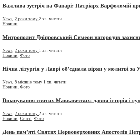
Важлива зустріч на Фанарі: Патріарх Варфоломій п
News
,
2 роки тому
2 хв.
читати
Новини
Митрополит Дніпровський Симеон нагородив захисни
News
,
2 роки тому
1 хв.
читати
Новини
,
Фото
Нічна літургія у Лаврі об’єднала вірян у молитві за 
News
,
8 місяців тому
1 хв.
читати
Новини
,
Фото
Вшанування святих Маккавеєвих: давня історія і су
News
,
2 роки тому
2 хв.
читати
Новини
,
Статті
,
Фото
День пам’яті Святих Первоверховних Апостолів Пет