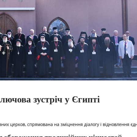
лючова зустріч у Єгипті
них церков, спрямована на зміцнення діалогу і відновлення єдн