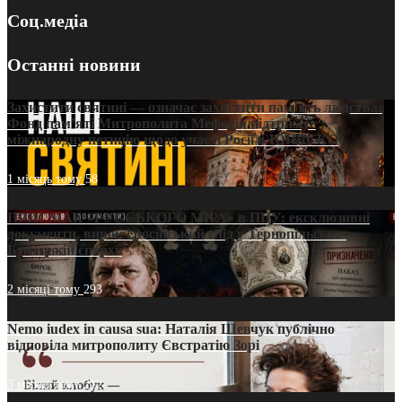
Соц.медіа
Останні новини
Захистити святині — означає захистити пам’ять людства:
Фонд пам’яті Митрополита Мефодія підтримує
міжнародну петицію щодо участі Росії в ЮНЕСКО
1 місяць тому
58
ПРИСМАК «РУССЬКОГО МІРА» в ПЦУ: ексклюзивні
документи, вирок і російський слід у Тернопільсько-
Бучацькій єпархії
2 місяці тому
293
Nemo iudex in causa sua: Наталія Шевчук публічно
відповіла митрополиту Євстратію Зорі
3 місяці тому
212