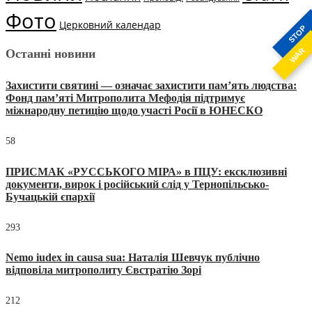
Фото
Церковний календар
STOP
WAR
Останні новини
Захистити святині — означає захистити пам’ять людства:
Фонд пам’яті Митрополита Мефодія підтримує
міжнародну петицію щодо участі Росії в ЮНЕСКО
58
ПРИСМАК «РУССЬКОГО МІРА» в ПЦУ: ексклюзивні
документи, вирок і російський слід у Тернопільсько-
Бучацькій єпархії
293
Nemo iudex in causa sua: Наталія Шевчук публічно
відповіла митрополиту Євстратію Зорі
212