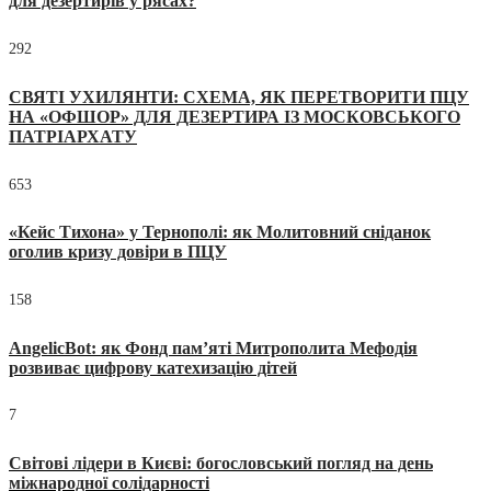
для дезертирів у рясах?
292
СВЯТІ УХИЛЯНТИ: СХЕМА, ЯК ПЕРЕТВОРИТИ ПЦУ
НА «ОФШОР» ДЛЯ ДЕЗЕРТИРА ІЗ МОСКОВСЬКОГО
ПАТРІАРХАТУ
653
«Кейс Тихона» у Тернополі: як Молитовний сніданок
оголив кризу довіри в ПЦУ
158
AngelicBot: як Фонд пам’яті Митрополита Мефодія
розвиває цифрову катехизацію дітей
7
Світові лідери в Києві: богословський погляд на день
міжнародної солідарності