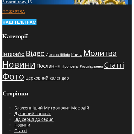
3 тижні тому
16
ПОЖЕРТВА
НАШ ТЕЛЕГРАМ
Категорії
Молитва
Відео
Інтерв'ю
Книга
Дитяча біблія
Новини
Статті
Послання
Проповіді
Розслідування
Фото
Церковний календар
Сторінки
Блаженніший Митрополит Мефодій
Духовний заповіт
Від серця до серця
Новини
Статті