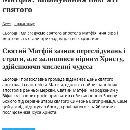
святого
News
,
2 роки тому
Сьогодні ми згадуємо святого апостола Матфія, чия віра і
жертовність стали прикладом для всіх християн.
Святий Матфій зазнав переслідувань і
страти, але залишився вірним Христу,
здійснюючи численні чудеса
Сьогодні православна громада відзначає День святого
апостола і євангеліста Матфія, одного з найвизначніших
апостолів ранньої Церкви. Святий Матфій, народжений у
Віфлеємі, з юних років присвятив себе вивченню Закону
Божого під керівництвом святого Симеона Богоприїмця. Саме
цей досвід підготував його до ролі одного з найближчих
послідовників Ісуса Христа.