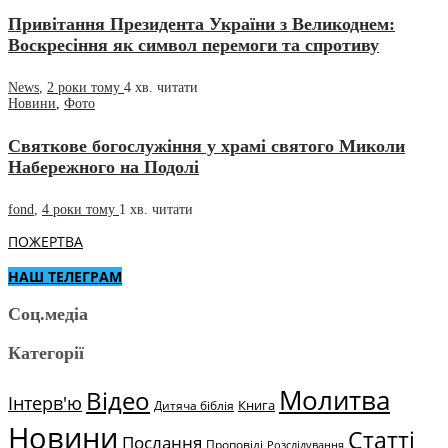
Привітання Президента України з Великоднем:
Воскресіння як символ перемоги та спротиву
News
,
2 роки тому
4 хв.
читати
Новини
,
Фото
Святкове богослужіння у храмі святого Миколи
Набережного на Подолі
fond
,
4 роки тому
1 хв.
читати
ПОЖЕРТВА
НАШ ТЕЛЕГРАМ
Соц.медіа
Категорії
Молитва
Відео
Інтерв'ю
Книга
Дитяча біблія
Новини
Статті
Послання
Проповіді
Розслідування