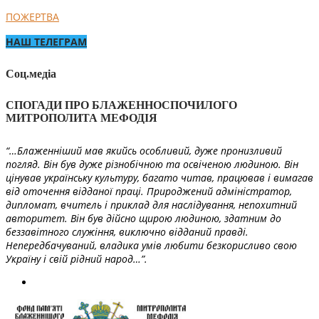
ПОЖЕРТВА
НАШ ТЕЛЕГРАМ
Соц.медіа
СПОГАДИ ПРО БЛАЖЕННОСПОЧИЛОГО
МИТРОПОЛИТА МЕФОДІЯ
“…Блаженніший мав якийсь особливий, дуже пронизливий
погляд. Він був дуже різнобічною та освіченою людиною. Він
цінував українську культуру, багато читав, працював і вимагав
від оточення відданої праці. Природжений адміністратор,
дипломат, вчитель і приклад для наслідування, непохитний
авторитет. Він був дійсно щирою людиною, здатним до
беззавітного служіння, виключно відданий правді.
Непередбачуваний, владика умів любити безкорисливо свою
Україну і свій рідний народ…”.