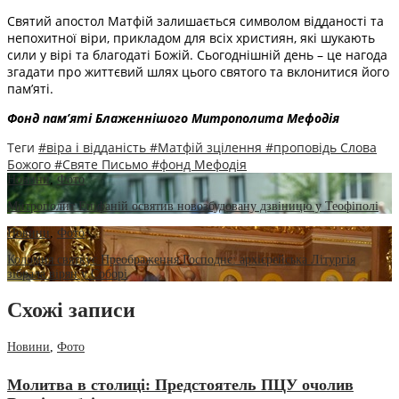
Святий апостол Матфій залишається символом відданості та
непохитної віри, прикладом для всіх християн, які шукають
сили у вірі та благодаті Божій. Сьогоднішній день – це нагода
згадати про життєвий шлях цього святого та вклонитися його
пам’яті.
Фонд пам’яті Блаженнішого Митрополита Мефоді
я
Теги
#віра і відданість
#Матфій зцілення
#проповідь Слова
Божого
#Святе Письмо
#фонд Мефодія
Новини
,
Фото
Митрополит Епіфаній освятив новозбудовану дзвіницю у Теофіполі
Новини
,
Фото
Коломия святкує Преображення Господнє: архієрейська Літургія
зібрала вірян у Соборі
Схожі записи
Новини
,
Фото
Молитва в столиці: Предстоятель ПЦУ очолив