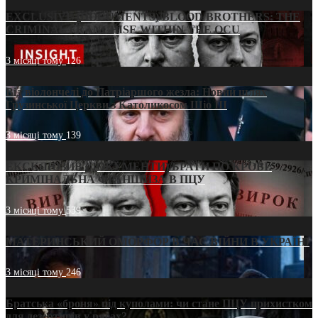
EXCLUSIVE (DOCUMENTS)/BLOOD BROTHERS: THE
CRIMINAL FRANCHISE WITHIN THE OCU
3 місяці тому
126
Від віолончелі до Патріаршого жезла: Новий шлях
Грузинської Церкви з Католикосом Шіо III
3 місяці тому
139
ЕКСКЛЮЗИВ (ДОКУМЕНТИ)/БРАТИ ПО КРОВІ:
КРИМІНАЛЬНА ФРАНШИЗА В ПЦУ
3 місяці тому
539
МАТЕРИНСЬКИЙ ОМОРФОР В ЧАС ВІЙНИ В УКРАЇНІ
3 місяці тому
246
Братська «броня» під куполами: чи стане ПЦУ прихистком
для дезертирів у рясах?