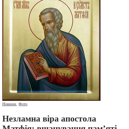
Новини
,
Фото
Незламна віра апостола
Матфія: вшанування пам’яті