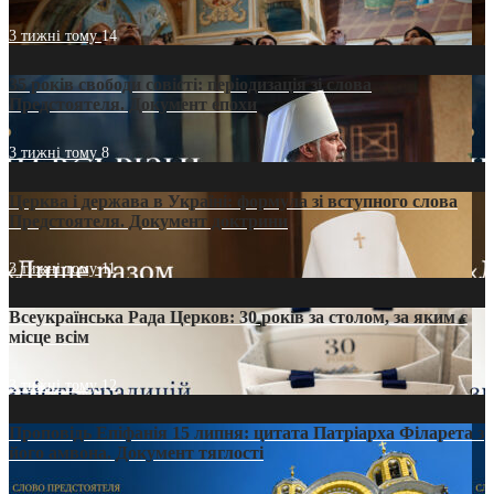
3 тижні тому
14
35 років свободи совісті: періодизація зі слова
Предстоятеля. Документ епохи
3 тижні тому
8
Церква і держава в Україні: формула зі вступного слова
Предстоятеля. Документ доктрини
3 тижні тому
11
Всеукраїнська Рада Церков: 30 років за столом, за яким є
місце всім
3 тижні тому
12
Проповідь Епіфанія 15 липня: цитата Патріарха Філарета з
його амвона. Документ тяглості