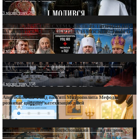
3 місяці тому
292
СВЯТІ УХИЛЯНТИ: СХЕМА, ЯК ПЕРЕТВОРИТИ ПЦУ
НА «ОФШОР» ДЛЯ ДЕЗЕРТИРА ІЗ МОСКОВСЬКОГО
ПАТРІАРХАТУ
3 місяці тому
653
«Кейс Тихона» у Тернополі: як Молитовний сніданок
оголив кризу довіри в ПЦУ
4 місяці тому
158
AngelicBot: як Фонд пам’яті Митрополита Мефодія
розвиває цифрову катехизацію дітей
4 дні тому
7
Світові лідери в Києві: богословський погляд на день
міжнародної солідарності