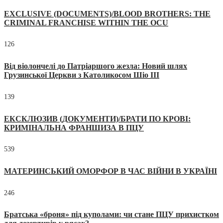
EXCLUSIVE (DOCUMENTS)/BLOOD BROTHERS: THE
CRIMINAL FRANCHISE WITHIN THE OCU
126
Від віолончелі до Патріаршого жезла: Новий шлях
Грузинської Церкви з Католикосом Шіо III
139
ЕКСКЛЮЗИВ (ДОКУМЕНТИ)/БРАТИ ПО КРОВІ:
КРИМІНАЛЬНА ФРАНШИЗА В ПЦУ
539
МАТЕРИНСЬКИЙ ОМОРФОР В ЧАС ВІЙНИ В УКРАЇНІ
246
Братська «броня» під куполами: чи стане ПЦУ прихистком