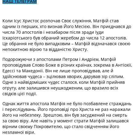
НАШ ТЕЛЕГРАМ
Коли Ісус Христос розпочав Своє служіння, Матфій став
одним із перших, хто визнав Його Месією. Він приєднався до
числа 70 апостолів і незабаром після зради Іуди
Іскаріотського був обраний жеребом до числа 12 апостолів.
Це обрання не було випадковим – Матфій відзначався своєю
непохитною вірою та відданістю Христу.
Подорожуючи з апостолами Петром і Андрієм, Матфій
проповідував Слово Боже в різних країнах, зокрема в Антіохії,
Едессі та Македонії. Він не лише проповідував, але й
здійснював чудеса – зцілював хворих, дарував зір сліпим.
Одне з найвідоміших чудес сталося, коли Матфій прийняв
отруту, але залишився неушкодженим, що вразило всіх
свідків цієї події.
Однак життя апостола Матфія не було позбавлене страждань
і переслідувань. Його проповіді про Христа не раз наражали
його на небезпеку. Зрештою, він був засуджений на смерть
за свою віру. Але навіть у момент страти Матфій залишався
вірним своєму Покровителю, що стало свідченням його
незламної віри.