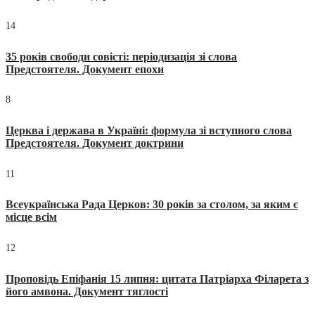
14
35 років свободи совісті: періодизація зі слова
Предстоятеля. Документ епохи
8
Церква і держава в Україні: формула зі вступного слова
Предстоятеля. Документ доктрини
11
Всеукраїнська Рада Церков: 30 років за столом, за яким є
місце всім
12
Проповідь Епіфанія 15 липня: цитата Патріарха Філарета з
його амвона. Документ тяглості