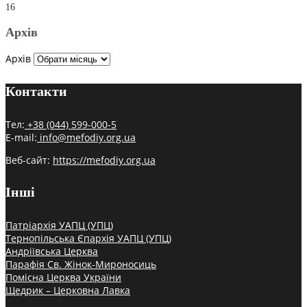
16
Архів
Архів
Контакти
Тел:
+38 (044) 599-000-5
E-mail:
info@mefodiy.org.ua
Веб-сайт:
https://mefodiy.org.ua
Інші
Патріархія УАПЦ (УПЦ)
Тернопільська Єпархія УАПЦ (УПЦ)
Андріївська Церква
Парафія Св. Жінок-Мироносиць
Помісна Церква України
Щедрик – Церковна Лавка