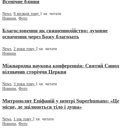
Всенічне бдіння
News
,
8 місяців тому
1 хв.
читати
Новини
,
Фото
Благословення як священнодійство: духовне
освячення через Божу благодать
News
,
2 роки тому
2 хв.
читати
Новини
Міжнародна наукова конференція: Святий Синод
відзначив сторіччя Церкви
News
,
3 роки тому
1 хв.
читати
Новини
,
Фото
Митрополит Епіфаній у центрі Superhumans: «Це
місце, де зцілюються тіло і душа»
News
,
1 рік тому
2 хв.
читати
Новини
,
Фото