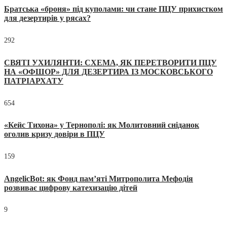
Братська «броня» під куполами: чи стане ПЦУ прихистком
для дезертирів у рясах?
292
СВЯТІ УХИЛЯНТИ: СХЕМА, ЯК ПЕРЕТВОРИТИ ПЦУ
НА «ОФШОР» ДЛЯ ДЕЗЕРТИРА ІЗ МОСКОВСЬКОГО
ПАТРІАРХАТУ
654
«Кейс Тихона» у Тернополі: як Молитовний сніданок
оголив кризу довіри в ПЦУ
159
AngelicBot: як Фонд пам’яті Митрополита Мефодія
розвиває цифрову катехизацію дітей
9