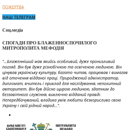
ПОЖЕРТВА
НАШ ТЕЛЕГРАМ
Соц.медіа
СПОГАДИ ПРО БЛАЖЕННОСПОЧИЛОГО
МИТРОПОЛИТА МЕФОДІЯ
“…Блаженніший мав якийсь особливий, дуже пронизливий
погляд. Він був дуже різнобічною та освіченою людиною. Він
цінував українську культуру, багато читав, працював і вимагав
від оточення відданої праці. Природжений адміністратор,
дипломат, вчитель і приклад для наслідування, непохитний
авторитет. Він був дійсно щирою людиною, здатним до
беззавітного служіння, виключно відданий правді.
Непередбачуваний, владика умів любити безкорисливо свою
Україну і свій рідний народ…”.