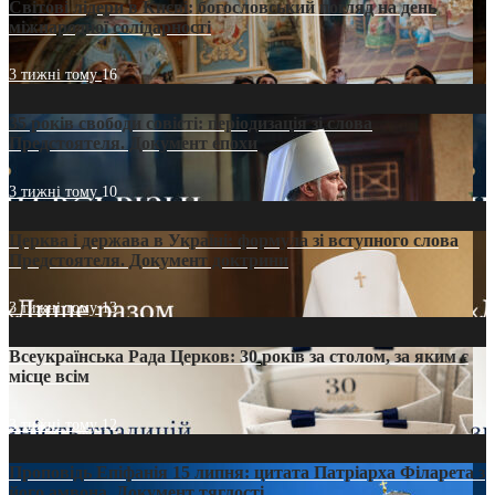
Світові лідери в Києві: богословський погляд на день
міжнародної солідарності
3 тижні тому
16
35 років свободи совісті: періодизація зі слова
Предстоятеля. Документ епохи
3 тижні тому
10
Церква і держава в Україні: формула зі вступного слова
Предстоятеля. Документ доктрини
3 тижні тому
13
Всеукраїнська Рада Церков: 30 років за столом, за яким є
місце всім
3 тижні тому
12
Проповідь Епіфанія 15 липня: цитата Патріарха Філарета з
його амвона. Документ тяглості