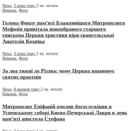
News
,
2 роки тому
3 хв.
читати
Новини
,
Фото
Голова Фонду пам’яті Блаженнішого Митрополита
Мефодія привітала новообраного старшого
єпископа Церкви християн віри євангельської
Анатолія Козачка
News
,
3 роки тому
1 хв.
читати
Новини
,
Фото
За два тижні до Різдва: чому Церква вшановує
святих праотців
News
,
8 місяців тому
2 хв.
читати
Новини
,
Фото
Митрополит Епіфаній очолив богослужіння в
Успенському соборі Києво-Печерської Лаври в день
памʼяті апостола Стефана