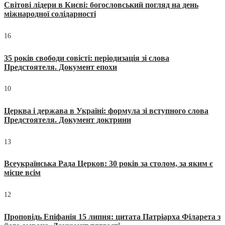
Світові лідери в Києві: богословський погляд на день
міжнародної солідарності
16
35 років свободи совісті: періодизація зі слова
Предстоятеля. Документ епохи
10
Церква і держава в Україні: формула зі вступного слова
Предстоятеля. Документ доктрини
13
Всеукраїнська Рада Церков: 30 років за столом, за яким є
місце всім
12
Проповідь Епіфанія 15 липня: цитата Патріарха Філарета з