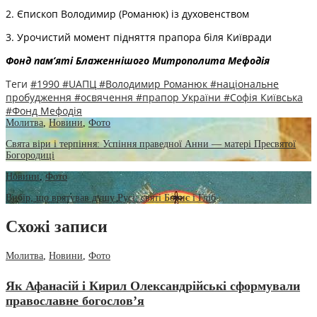
2️. Єпископ Володимир (Романюк) із духовенством
3️. Урочистий момент підняття прапора біля Київради
Фонд пам’яті Блаженнішого Митрополита Мефодія
Теги
#1990
#UAПЦ
#Володимир Романюк
#національне
пробудження
#освячення
#прапор України
#Софія Київська
#Фонд Мефодія
Молитва
,
Новини
,
Фото
Свята віри і терпіння: Успіння праведної Анни — матері Пресвятої
Богородиці
Новини
,
Фото
Вибір, що врятував душу Русі: святі Борис і Гліб
Схожі записи
Молитва
,
Новини
,
Фото
Як Афанасій і Кирил Олександрійські сформували
православне богослов’я