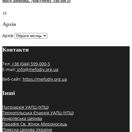
його амвона. Документ тяглості
18
Архів
Архів
Контакти
Тел:
+38 (044) 599-000-5
E-mail:
info@mefodiy.org.ua
Веб-сайт:
https://mefodiy.org.ua
Інші
Патріархія УАПЦ (УПЦ)
Тернопільська Єпархія УАПЦ (УПЦ)
Андріївська Церква
Парафія Св. Жінок-Мироносиць
Помісна Церква України