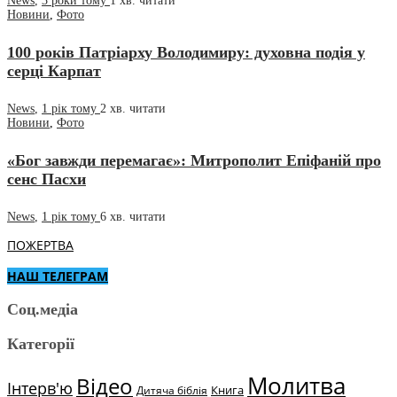
News
,
3 роки тому
1 хв.
читати
Новини
,
Фото
100 років Патріарху Володимиру: духовна подія у
серці Карпат
News
,
1 рік тому
2 хв.
читати
Новини
,
Фото
«Бог завжди перемагає»: Митрополит Епіфаній про
сенс Пасхи
News
,
1 рік тому
6 хв.
читати
ПОЖЕРТВА
НАШ ТЕЛЕГРАМ
Соц.медіа
Категорії
Молитва
Відео
Інтерв'ю
Книга
Дитяча біблія