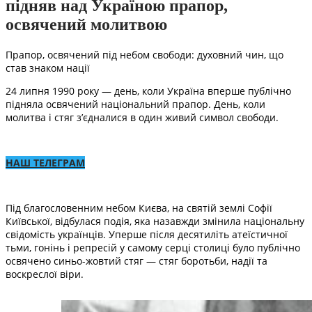
підняв над Україною прапор,
освячений молитвою
Прапор, освячений під небом свободи: духовний чин, що
став знаком нації
24 липня 1990 року — день, коли Україна вперше публічно
підняла освячений національний прапор. День, коли
молитва і стяг зʼєдналися в один живий символ свободи.
НАШ ТЕЛЕГРАМ
Під благословенним небом Києва, на святій землі Софії
Київської, відбулася подія, яка назавжди змінила національну
свідомість українців. Уперше після десятиліть атеїстичної
тьми, гонінь і репресій у самому серці столиці було публічно
освячено синьо-жовтий стяг — стяг боротьби, надії та
воскреслої віри.