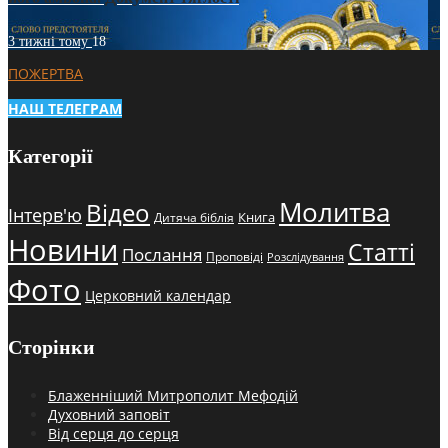
3 тижні тому
18
ПОЖЕРТВА
НАШ ТЕЛЕГРАМ
Категорії
Молитва
Відео
Інтерв'ю
Книга
Дитяча біблія
Новини
Статті
Послання
Проповіді
Розслідування
Фото
Церковний календар
Сторінки
Блаженніший Митрополит Мефодій
Духовний заповіт
Від серця до серця