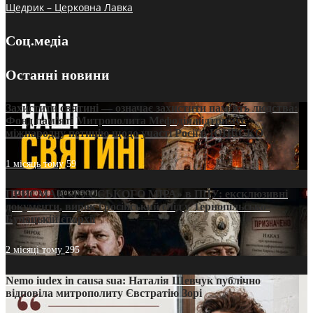
Щедрик – Церковна Лавка
Соц.медіа
Останні новини
Захистити святині — означає захистити пам’ять людства:
Фонд пам’яті Митрополита Мефодія підтримує
міжнародну петицію щодо участі Росії в ЮНЕСКО
1 місяць тому
59
ПРИСМАК «РУССЬКОГО МІРА» в ПЦУ: ексклюзивні
документи, вирок і російський слід у Тернопільсько-
Бучацькій єпархії
2 місяці тому
295
Nemo iudex in causa sua: Наталія Шевчук публічно
відповіла митрополиту Євстратію Зорі