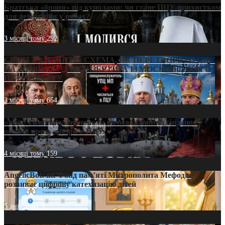
Братська «броня» під куполами: чи стане ПЦУ прихистком
для дезертирів у рясах?
3 місяці тому
292
СВЯТІ УХИЛЯНТИ: СХЕМА, ЯК ПЕРЕТВОРИТИ ПЦУ
НА «ОФШОР» ДЛЯ ДЕЗЕРТИРА ІЗ МОСКОВСЬКОГО
ПАТРІАРХАТУ
3 місяці тому
654
«Кейс Тихона» у Тернополі: як Молитовний сніданок
оголив кризу довіри в ПЦУ
4 місяці тому
159
AngelicBot: як Фонд пам’яті Митрополита Мефодія
розвиває цифрову катехизацію дітей
5 днів тому
9