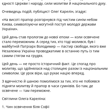
єдності Церкви і народу, сили молитви й національного духу.
Очевидець подій, публіцист Олег Карелін, згадує:
«На висоті прапор розгорнувся під чистим синім небом
Києва, символізуючи могутній поступ молодої держави
України».
Цей день став прологом до нової епохи — коли освячене
стало переможним. А серед тих, хто тоді молився, був і
майбутній Патріарх Володимир — пастир свободи, якого вже
Незалежна Україна проводжатиме в останню путь із тим
самим стягом на грудях.
Цей день — не просто історичний факт. Це спогад про
молитву, що здійнялася над столицею разом із національним
символом. Це урок віри, що рухає націю вперед.
З вдячністю й шаною помолімося за тих, хто не побоявся
підняти молитву й прапор в часи сумнівів. Бо там, де
освячене — там переможне.
Світлини Олега Кареліна:
1. Чин освячення біля Софії