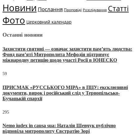
Новини
Статті
Послання
Проповіді
Розслідування
Фото
Церковний календар
Останні новини
Захистити святині — означає захистити пам’ять людства:
Фонд пам’яті Митрополита Мефодія підтримує
міжнародну петицію щодо участі Росії в ЮНЕСКО
59
ПРИСМАК «РУССЬКОГО МІРА» в ПЦУ: ексклюзивні
документи, вирок і російський слід у Тернопільсько-
Бучацькій єпархії
295
Nemo iudex in causa sua: Наталія Шевчук публічно
відповіла митрополиту Євстратію Зорі