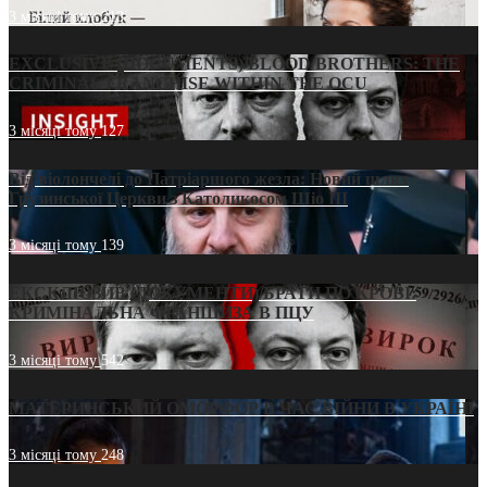
3 місяці тому
213
EXCLUSIVE (DOCUMENTS)/BLOOD BROTHERS: THE
CRIMINAL FRANCHISE WITHIN THE OCU
3 місяці тому
127
Від віолончелі до Патріаршого жезла: Новий шлях
Грузинської Церкви з Католикосом Шіо III
3 місяці тому
139
ЕКСКЛЮЗИВ (ДОКУМЕНТИ)/БРАТИ ПО КРОВІ:
КРИМІНАЛЬНА ФРАНШИЗА В ПЦУ
3 місяці тому
542
МАТЕРИНСЬКИЙ ОМОРФОР В ЧАС ВІЙНИ В УКРАЇНІ
3 місяці тому
248