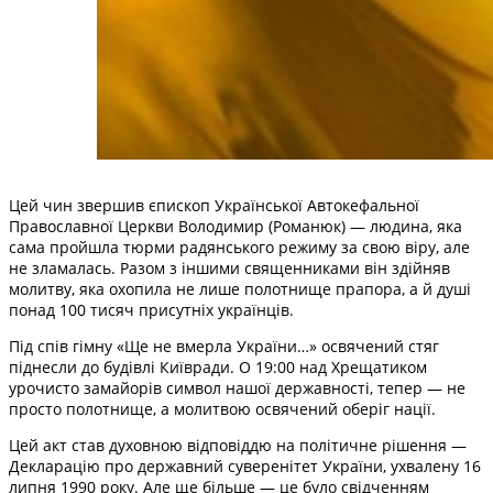
Цей чин звершив єпископ Української Автокефальної
Православної Церкви Володимир (Романюк) — людина, яка
сама пройшла тюрми радянського режиму за свою віру, але
не зламалась. Разом з іншими священниками він здійняв
молитву, яка охопила не лише полотнище прапора, а й душі
понад 100 тисяч присутніх українців.
Під спів гімну «Ще не вмерла України…» освячений стяг
піднесли до будівлі Київради. О 19:00 над Хрещатиком
урочисто замайорів символ нашої державності, тепер — не
просто полотнище, а молитвою освячений оберіг нації.
Цей акт став духовною відповіддю на політичне рішення —
Декларацію про державний суверенітет України, ухвалену 16
липня 1990 року. Але ще більше — це було свідченням