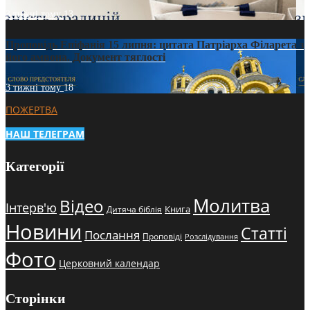
3 тижні тому
13
Проповідь Епіфанія 15 липня: цитата Патріарха Філарета з
його амвона. Документ тяглості
3 тижні тому
18
ПОЖЕРТВА
НАШ ТЕЛЕГРАМ
Категорії
Молитва
Відео
Інтерв'ю
Книга
Дитяча біблія
Новини
Статті
Послання
Проповіді
Розслідування
Фото
Церковний календар
Сторінки