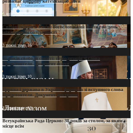
розвиває цифрову катехизацію дітей
6 днів тому
9
Світові лідери в Києві: богословський погляд на день
міжнародної солідарності
3 тижні тому
16
35 років свободи совісті: періодизація зі слова
Предстоятеля. Документ епохи
3 тижні тому
10
Церква і держава в Україні: формула зі вступного слова
Предстоятеля. Документ доктрини
3 тижні тому
13
Всеукраїнська Рада Церков: 30 років за столом, за яким є
місце всім