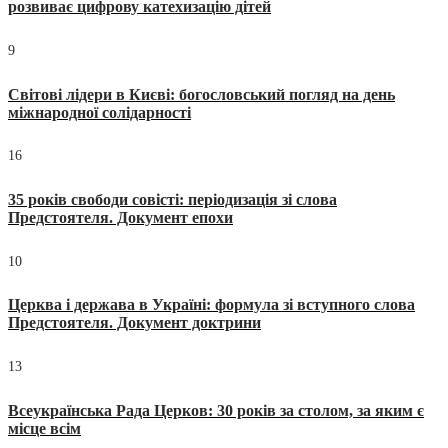
розвиває цифрову катехизацію дітей
9
Світові лідери в Києві: богословський погляд на день
міжнародної солідарності
16
35 років свободи совісті: періодизація зі слова
Предстоятеля. Документ епохи
10
Церква і держава в Україні: формула зі вступного слова
Предстоятеля. Документ доктрини
13
Всеукраїнська Рада Церков: 30 років за столом, за яким є
місце всім