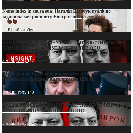
Nemo iudex in causa sua: Наталія Шевчук публічно
відповіла митрополиту Євстратію Зорі
3 місяці тому
213
EXCLUSIVE (DOCUMENTS)/BLOOD BROTHERS: THE
CRIMINAL FRANCHISE WITHIN THE OCU
3 місяці тому
127
Від віолончелі до Патріаршого жезла: Новий шлях
Грузинської Церкви з Католикосом Шіо III
3 місяці тому
140
ЕКСКЛЮЗИВ (ДОКУМЕНТИ)/БРАТИ ПО КРОВІ:
КРИМІНАЛЬНА ФРАНШИЗА В ПЦУ
3 місяці тому
542