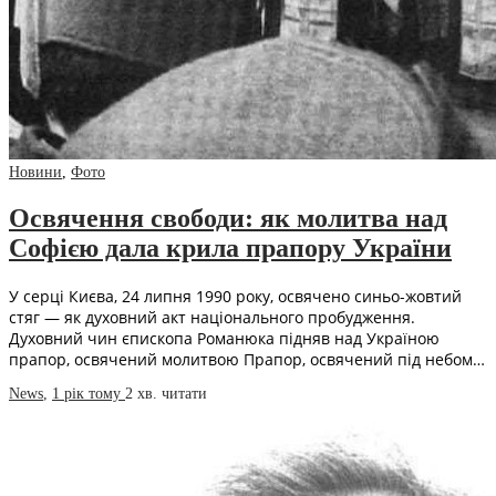
Новини
,
Фото
Освячення свободи: як молитва над
Софією дала крила прапору України
У серці Києва, 24 липня 1990 року, освячено синьо-жовтий
стяг — як духовний акт національного пробудження.
Духовний чин єпископа Романюка підняв над Україною
прапор, освячений молитвою Прапор, освячений під небом…
News
,
1 рік тому
2 хв.
читати