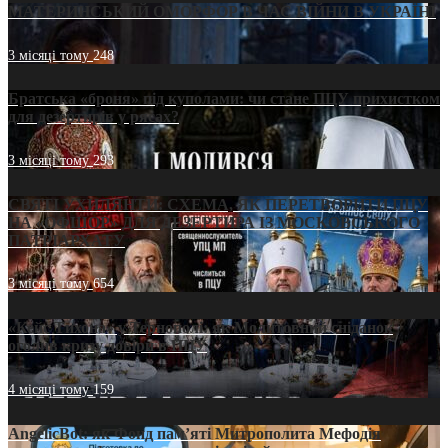
МАТЕРИНСЬКИЙ ОМОРФОР В ЧАС ВІЙНИ В УКРАЇНІ
3 місяці тому
248
Братська «броня» під куполами: чи стане ПЦУ прихистком
для дезертирів у рясах?
3 місяці тому
293
СВЯТІ УХИЛЯНТИ: СХЕМА, ЯК ПЕРЕТВОРИТИ ПЦУ
НА «ОФШОР» ДЛЯ ДЕЗЕРТИРА ІЗ МОСКОВСЬКОГО
ПАТРІАРХАТУ
3 місяці тому
654
«Кейс Тихона» у Тернополі: як Молитовний сніданок
оголив кризу довіри в ПЦУ
4 місяці тому
159
AngelicBot: як Фонд пам’яті Митрополита Мефодія