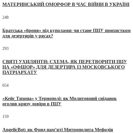
МАТЕРИНСЬКИЙ ОМОРФОР В ЧАС ВІЙНИ В УКРАЇНІ
248
Братська «броня» під куполами: чи стане ПЦУ прихистком
для дезертирів у рясах?
293
СВЯТІ УХИЛЯНТИ: СХЕМА, ЯК ПЕРЕТВОРИТИ ПЦУ
НА «ОФШОР» ДЛЯ ДЕЗЕРТИРА ІЗ МОСКОВСЬКОГО
ПАТРІАРХАТУ
654
«Кейс Тихона» у Тернополі: як Молитовний сніданок
оголив кризу довіри в ПЦУ
159
AngelicBot: як Фонд пам’яті Митрополита Мефодія