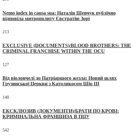
Nemo iudex in causa sua: Наталія Шевчук публічно
відповіла митрополиту Євстратію Зорі
213
EXCLUSIVE (DOCUMENTS)/BLOOD BROTHERS: THE
CRIMINAL FRANCHISE WITHIN THE OCU
127
Від віолончелі до Патріаршого жезла: Новий шлях
Грузинської Церкви з Католикосом Шіо III
140
ЕКСКЛЮЗИВ (ДОКУМЕНТИ)/БРАТИ ПО КРОВІ:
КРИМІНАЛЬНА ФРАНШИЗА В ПЦУ
542