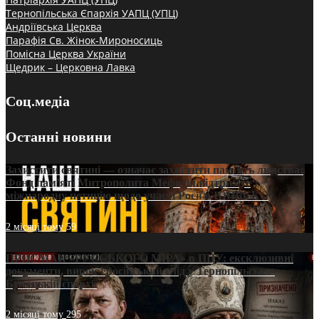
Тернопільська Єпархія УАПЦ (УПЦ)
Андріївська Церква
Парафія Св. Жінок-Мироносиць
Помісна Церква України
Щедрик – Церковна Лавка
Соц.медіа
Останні новини
Захистити святині — означає захистити пам’ять людства:
Фонд пам’яті Митрополита Мефодія підтримує
міжнародну петицію щодо участі Росії в ЮНЕСКО
2 місяці тому
59
ПРИСМАК «РУССЬКОГО МІРА» в ПЦУ: ексклюзивні
документи, вирок і російський слід у Тернопільсько-
Бучацькій єпархії
2 місяці тому
295