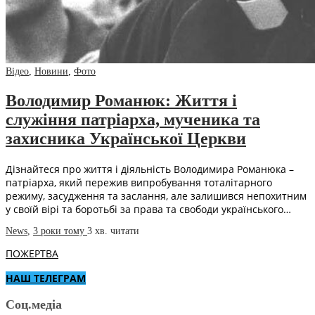
Відео
,
Новини
,
Фото
Володимир Романюк: Життя і
служіння патріарха, мученика та
захисника Української Церкви
Дізнайтеся про життя і діяльність Володимира Романюка –
патріарха, який пережив випробування тоталітарного
режиму, засудження та заслання, але залишився непохитним
у своїй вірі та боротьбі за права та свободи українського…
News
,
3 роки тому
3 хв.
читати
ПОЖЕРТВА
НАШ ТЕЛЕГРАМ
Соц.медіа