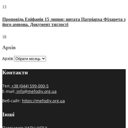
13
Проповідь Епіфанія 15 липня: цитата Патріарха Філарета з
його амвона. Документ тяглості
18
Архів
Архів
Контакти
Тел:
+38 (044) 599-000-5
E-mail:
info@mefodiy.org.ua
Веб-сайт:
https://mefodiy.org.ua
Інші
Патріархія УАПЦ (УПЦ)