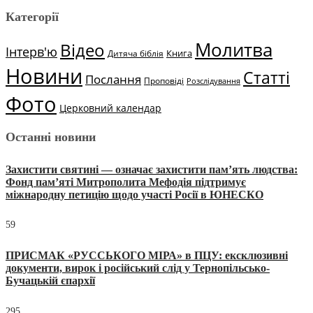
Категорії
Молитва
Відео
Інтерв'ю
Книга
Дитяча біблія
Новини
Статті
Послання
Проповіді
Розслідування
Фото
Церковний календар
Останні новини
Захистити святині — означає захистити пам’ять людства:
Фонд пам’яті Митрополита Мефодія підтримує
міжнародну петицію щодо участі Росії в ЮНЕСКО
59
ПРИСМАК «РУССЬКОГО МІРА» в ПЦУ: ексклюзивні
документи, вирок і російський слід у Тернопільсько-
Бучацькій єпархії
295