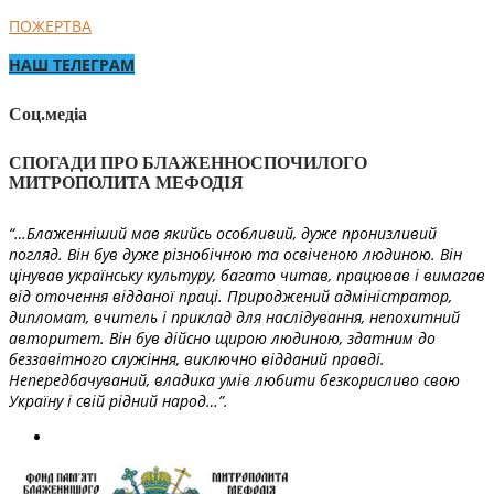
ПОЖЕРТВА
НАШ ТЕЛЕГРАМ
Соц.медіа
СПОГАДИ ПРО БЛАЖЕННОСПОЧИЛОГО
МИТРОПОЛИТА МЕФОДІЯ
“…Блаженніший мав якийсь особливий, дуже пронизливий
погляд. Він був дуже різнобічною та освіченою людиною. Він
цінував українську культуру, багато читав, працював і вимагав
від оточення відданої праці. Природжений адміністратор,
дипломат, вчитель і приклад для наслідування, непохитний
авторитет. Він був дійсно щирою людиною, здатним до
беззавітного служіння, виключно відданий правді.
Непередбачуваний, владика умів любити безкорисливо свою
Україну і свій рідний народ…”.