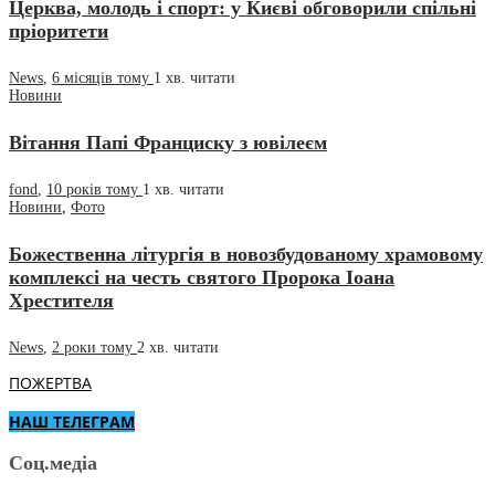
Церква, молодь і спорт: у Києві обговорили спільні
пріоритети
News
,
6 місяців тому
1 хв.
читати
Новини
Вітання Папі Франциску з ювілеєм
fond
,
10 років тому
1 хв.
читати
Новини
,
Фото
Божественна літургія в новозбудованому храмовому
комплексі на честь святого Пророка Іоана
Хрестителя
News
,
2 роки тому
2 хв.
читати
ПОЖЕРТВА
НАШ ТЕЛЕГРАМ
Соц.медіа