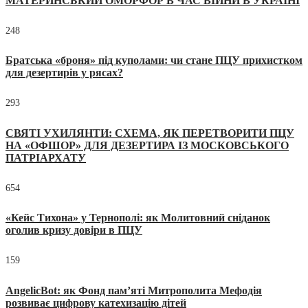
МАТЕРИНСЬКИЙ ОМОРФОР В ЧАС ВІЙНИ В УКРАЇНІ
248
Братська «броня» під куполами: чи стане ПЦУ прихистком
для дезертирів у рясах?
293
СВЯТІ УХИЛЯНТИ: СХЕМА, ЯК ПЕРЕТВОРИТИ ПЦУ
НА «ОФШОР» ДЛЯ ДЕЗЕРТИРА ІЗ МОСКОВСЬКОГО
ПАТРІАРХАТУ
654
«Кейс Тихона» у Тернополі: як Молитовний сніданок
оголив кризу довіри в ПЦУ
159
AngelicBot: як Фонд пам’яті Митрополита Мефодія
розвиває цифрову катехизацію дітей