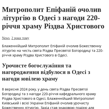
Митрополит Епіфаній очолив
літургію в Одесі з нагоди 220-
річчя храму Різдва Христового
News
,
2 роки тому
Блаженнійший Митрополит Епіфаній очолив Божественну
літургію на честь свята Різдва Пресвятої Богородиці та 220-
річчя храму Різдва Христового в Одесі.
Урочисте богослужіння та
нагородження відбулося в Одесі з
нагоди ювілею храму
8 вересня 2024 року, у день свята Різдва Пресвятої
Богородиці та з нагоди 220-річчя кафедрального храму
Різдва Христового в Одесі, Блаженнійший Митрополит
Київський і всієї України Епіфаній очолив урочисту
Божественну літургію. Захід став знаковою подією для