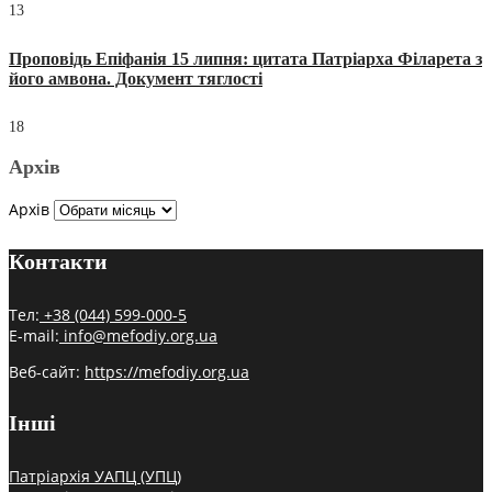
13
Проповідь Епіфанія 15 липня: цитата Патріарха Філарета з
його амвона. Документ тяглості
18
Архів
Архів
Контакти
Тел:
+38 (044) 599-000-5
E-mail:
info@mefodiy.org.ua
Веб-сайт:
https://mefodiy.org.ua
Інші
Патріархія УАПЦ (УПЦ)