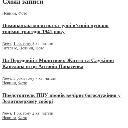
Схожі записи
Новини
,
Фото
Поминальна молитва за душі в’язнів луцької
тюрми: трагедія 1941 року
News
,
1 рік тому
2 хв.
читати
Інтерв'ю
,
Новини
,
Фото
На Передовій з Молитвою: Життя та Служіння
Капелана отця Антонія Панасенка
News
,
3 роки тому
7 хв.
читати
Новини
,
Фото
Предстоятель ПЦУ провів вечірнє богослужіння у
Золотоверхому соборі
News
,
1 рік тому
2 хв.
читати
Новини
,
Фото