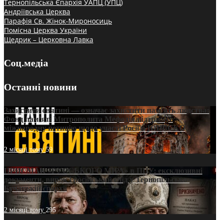
Тернопільська Єпархія УАПЦ (УПЦ)
Андріївська Церква
Парафія Св. Жінок-Мироносиць
Помісна Церква України
Щедрик – Церковна Лавка
Соц.медіа
Останні новини
Захистити святині — означає захистити пам’ять людства:
Фонд пам’яті Митрополита Мефодія підтримує
міжнародну петицію щодо участі Росії в ЮНЕСКО
2 місяці тому
59
ПРИСМАК «РУССЬКОГО МІРА» в ПЦУ: ексклюзивні
документи, вирок і російський слід у Тернопільсько-
Бучацькій єпархії
2 місяці тому
295