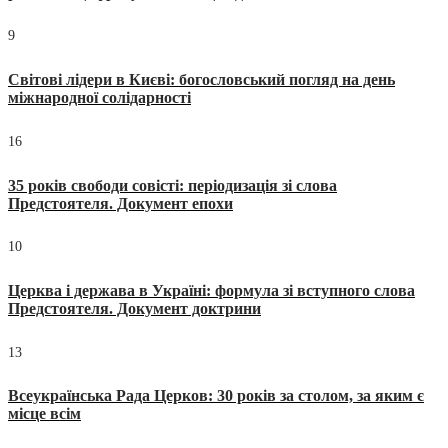
9
Світові лідери в Києві: богословський погляд на день
міжнародної солідарності
16
35 років свободи совісті: періодизація зі слова
Предстоятеля. Документ епохи
10
Церква і держава в Україні: формула зі вступного слова
Предстоятеля. Документ доктрини
13
Всеукраїнська Рада Церков: 30 років за столом, за яким є
місце всім