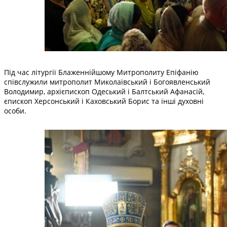
Під час літургії Блаженнійшому Митрополиту Епіфанію
співслужили митрополит Миколаївський і Богоявленський
Володимир, архієпископ Одеський і Балтський Афанасій,
єпископ Херсонський і Каховський Борис та інші духовні
особи.