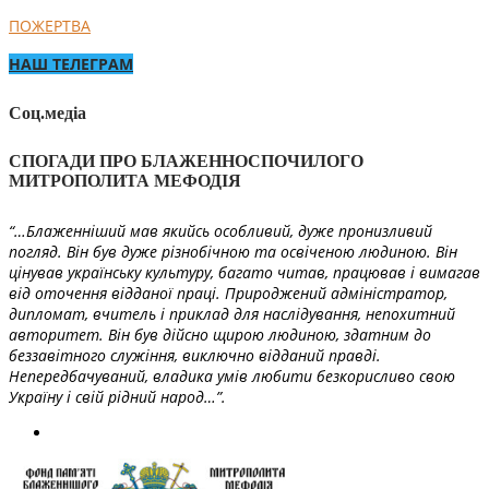
ПОЖЕРТВА
НАШ ТЕЛЕГРАМ
Соц.медіа
СПОГАДИ ПРО БЛАЖЕННОСПОЧИЛОГО
МИТРОПОЛИТА МЕФОДІЯ
“…Блаженніший мав якийсь особливий, дуже пронизливий
погляд. Він був дуже різнобічною та освіченою людиною. Він
цінував українську культуру, багато читав, працював і вимагав
від оточення відданої праці. Природжений адміністратор,
дипломат, вчитель і приклад для наслідування, непохитний
авторитет. Він був дійсно щирою людиною, здатним до
беззавітного служіння, виключно відданий правді.
Непередбачуваний, владика умів любити безкорисливо свою
Україну і свій рідний народ…”.