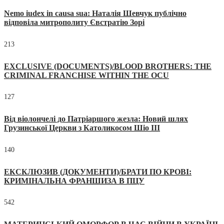
Nemo iudex in causa sua: Наталія Шевчук публічно
відповіла митрополиту Євстратію Зорі
213
EXCLUSIVE (DOCUMENTS)/BLOOD BROTHERS: THE
CRIMINAL FRANCHISE WITHIN THE OCU
127
Від віолончелі до Патріаршого жезла: Новий шлях
Грузинської Церкви з Католикосом Шіо III
140
ЕКСКЛЮЗИВ (ДОКУМЕНТИ)/БРАТИ ПО КРОВІ:
КРИМІНАЛЬНА ФРАНШИЗА В ПЦУ
542