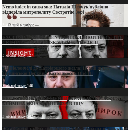
Nemo iudex in causa sua: Наталія Шевчук публічно
відповіла митрополиту Євстратію Зорі
3 місяці тому
213
EXCLUSIVE (DOCUMENTS)/BLOOD BROTHERS: THE
CRIMINAL FRANCHISE WITHIN THE OCU
3 місяці тому
127
Від віолончелі до Патріаршого жезла: Новий шлях
Грузинської Церкви з Католикосом Шіо III
3 місяці тому
140
ЕКСКЛЮЗИВ (ДОКУМЕНТИ)/БРАТИ ПО КРОВІ:
КРИМІНАЛЬНА ФРАНШИЗА В ПЦУ
3 місяці тому
542
МАТЕРИНСЬКИЙ ОМОРФОР В ЧАС ВІЙНИ В УКРАЇНІ