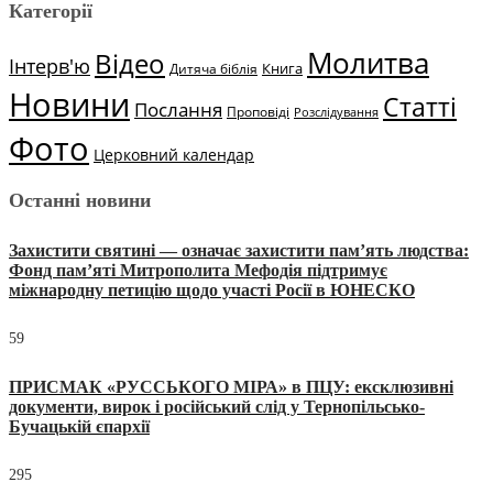
Категорії
Молитва
Відео
Інтерв'ю
Книга
Дитяча біблія
Новини
Статті
Послання
Проповіді
Розслідування
Фото
Церковний календар
Останні новини
Захистити святині — означає захистити пам’ять людства:
Фонд пам’яті Митрополита Мефодія підтримує
міжнародну петицію щодо участі Росії в ЮНЕСКО
59
ПРИСМАК «РУССЬКОГО МІРА» в ПЦУ: ексклюзивні
документи, вирок і російський слід у Тернопільсько-
Бучацькій єпархії
295