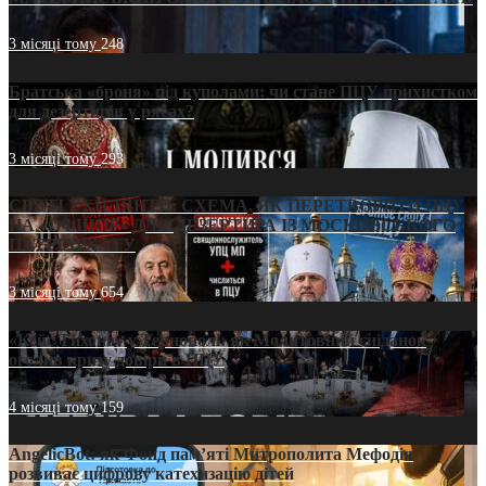
3 місяці тому
248
Братська «броня» під куполами: чи стане ПЦУ прихистком
для дезертирів у рясах?
3 місяці тому
293
СВЯТІ УХИЛЯНТИ: СХЕМА, ЯК ПЕРЕТВОРИТИ ПЦУ
НА «ОФШОР» ДЛЯ ДЕЗЕРТИРА ІЗ МОСКОВСЬКОГО
ПАТРІАРХАТУ
3 місяці тому
654
«Кейс Тихона» у Тернополі: як Молитовний сніданок
оголив кризу довіри в ПЦУ
4 місяці тому
159
AngelicBot: як Фонд пам’яті Митрополита Мефодія
розвиває цифрову катехизацію дітей