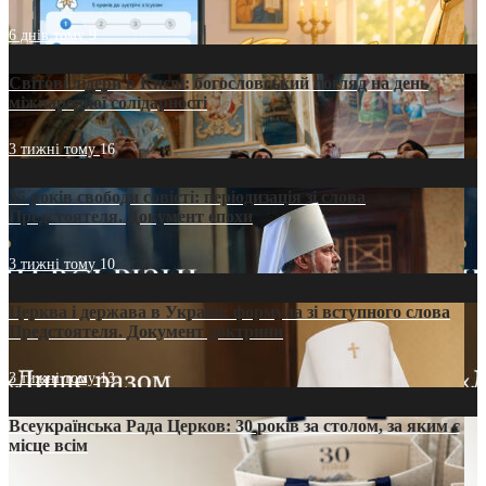
6 днів тому
9
Світові лідери в Києві: богословський погляд на день
міжнародної солідарності
3 тижні тому
16
35 років свободи совісті: періодизація зі слова
Предстоятеля. Документ епохи
3 тижні тому
10
Церква і держава в Україні: формула зі вступного слова
Предстоятеля. Документ доктрини
3 тижні тому
13
Всеукраїнська Рада Церков: 30 років за столом, за яким є
місце всім