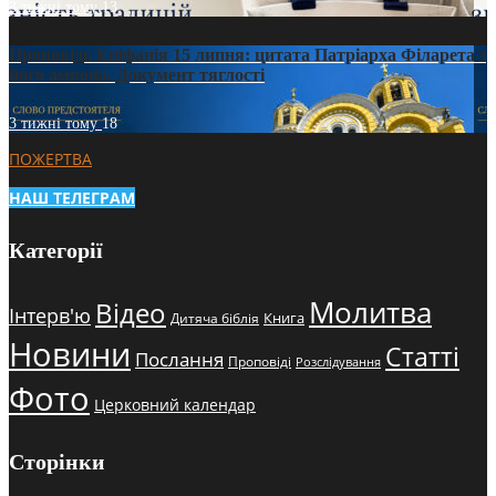
3 тижні тому
13
Проповідь Епіфанія 15 липня: цитата Патріарха Філарета з
його амвона. Документ тяглості
3 тижні тому
18
ПОЖЕРТВА
НАШ ТЕЛЕГРАМ
Категорії
Молитва
Відео
Інтерв'ю
Книга
Дитяча біблія
Новини
Статті
Послання
Проповіді
Розслідування
Фото
Церковний календар
Сторінки