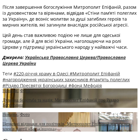
Після завершення богослужіння Митрополит Епіфаній, разом
із духовенством та вірянами, відвідав «Стіни пам‘яті полеглих
за Україну», де возніс молитви за душі загиблих героїв та
мирних жителів, які загинули внаслідок російської агресії.
Цей день став важливою подією не лише для одеської
громади, але й для всієї України, наголошуючи на ролі
Церкви у підтримці українського народу у найважчі часи.
Джерело:
Українська Православна Церква/Православна
Церква України
Теги
#220-річчя храму в Одесі
#Митрополит Епіфаній
#нагородження українських захисників
#пам'ять полеглих
#Різдво Пресвятої Богородиці
#фонд Мефодія
Новини
,
Фото
Духовна боротьба та надія: Митрополит Епіфаній про Різдво
Богородиці
Новини
,
Фото
Церковні відзнаки для політиків: Митрополит Епіфаній нагородив
членів партії «Батьківщина»