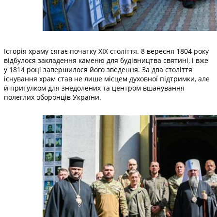
Історія храму сягає початку XIX століття. 8 вересня 1804 року
відбулося закладення каменю для будівництва святині, і вже
у 1814 році завершилося його зведення. За два століття
існування храм став не лише місцем духовної підтримки, але
й притулком для знедолених та центром вшанування
полеглих оборонців України.