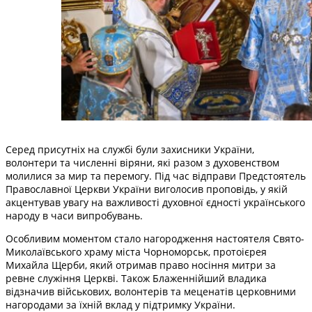
Серед присутніх на службі були захисники України,
волонтери та численні віряни, які разом з духовенством
молилися за мир та перемогу. Під час відправи Предстоятель
Православної Церкви України виголосив проповідь, у якій
акцентував увагу на важливості духовної єдності українського
народу в часи випробувань.
Особливим моментом стало нагородження настоятеля Свято-
Миколаївського храму міста Чорноморськ, протоієрея
Михайла Щерби, який отримав право носіння митри за
ревне служіння Церкві. Також Блаженнійший владика
відзначив військових, волонтерів та меценатів церковними
нагородами за їхній вклад у підтримку України.