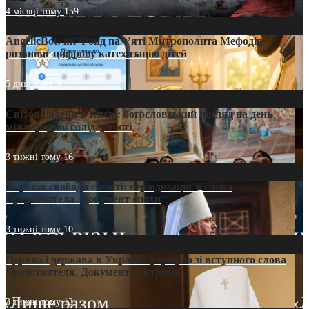
4 місяці тому
159
AngelicBot: як Фонд пам’яті Митрополита Мефодія
розвиває цифрову катехизацію дітей
5 днів тому
9
Світові лідери в Києві: богословський погляд на день
міжнародної солідарності
3 тижні тому
16
35 років свободи совісті: періодизація зі слова
Предстоятеля. Документ епохи
3 тижні тому
10
Церква і держава в Україні: формула зі вступного слова
Предстоятеля. Документ доктрини
3 тижні тому
13