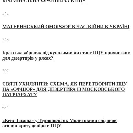
КРИМІНАЛЬНА ФРАНШИЗА В ПЦУ
542
МАТЕРИНСЬКИЙ ОМОРФОР В ЧАС ВІЙНИ В УКРАЇНІ
248
Братська «броня» під куполами: чи стане ПЦУ прихистком
для дезертирів у рясах?
292
СВЯТІ УХИЛЯНТИ: СХЕМА, ЯК ПЕРЕТВОРИТИ ПЦУ
НА «ОФШОР» ДЛЯ ДЕЗЕРТИРА ІЗ МОСКОВСЬКОГО
ПАТРІАРХАТУ
654
«Кейс Тихона» у Тернополі: як Молитовний сніданок
оголив кризу довіри в ПЦУ