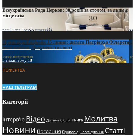
Всеукраїнська Рада Церков: 30 років за столом, за яким є
місце всім
3 тижні тому
12
Проповідь Епіфанія 15 липня: цитата Патріарха Філарета з
його амвона. Документ тяглості
3 тижні тому
18
ПОЖЕРТВА
НАШ ТЕЛЕГРАМ
Категорії
Молитва
Відео
Інтерв'ю
Книга
Дитяча біблія
Новини
Статті
Послання
Проповіді
Розслідування