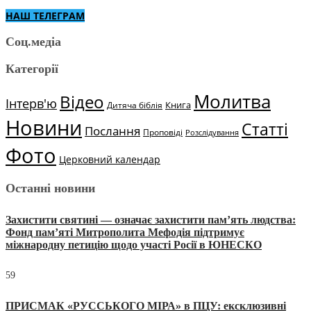
НАШ ТЕЛЕГРАМ
Соц.медіа
Категорії
Молитва
Відео
Інтерв'ю
Книга
Дитяча біблія
Новини
Статті
Послання
Проповіді
Розслідування
Фото
Церковний календар
Останні новини
Захистити святині — означає захистити пам’ять людства:
Фонд пам’яті Митрополита Мефодія підтримує
міжнародну петицію щодо участі Росії в ЮНЕСКО
59
ПРИСМАК «РУССЬКОГО МІРА» в ПЦУ: ексклюзивні