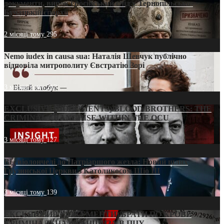
документи, вирок і російський слід у Тернопільсько-
Бучацькій єпархії
2 місяці тому
295
Nemo iudex in causa sua: Наталія Шевчук публічно
відповіла митрополиту Євстратію Зорі
3 місяці тому
213
EXCLUSIVE (DOCUMENTS)/BLOOD BROTHERS: THE
CRIMINAL FRANCHISE WITHIN THE OCU
3 місяці тому
127
Від віолончелі до Патріаршого жезла: Новий шлях
Грузинської Церкви з Католикосом Шіо III
3 місяці тому
139
ЕКСКЛЮЗИВ (ДОКУМЕНТИ)/БРАТИ ПО КРОВІ:
КРИМІНАЛЬНА ФРАНШИЗА В ПЦУ