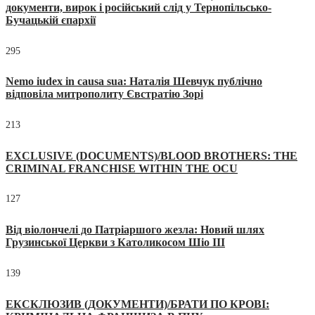
документи, вирок і російський слід у Тернопільсько-
Бучацькій єпархії
295
Nemo iudex in causa sua: Наталія Шевчук публічно
відповіла митрополиту Євстратію Зорі
213
EXCLUSIVE (DOCUMENTS)/BLOOD BROTHERS: THE
CRIMINAL FRANCHISE WITHIN THE OCU
127
Від віолончелі до Патріаршого жезла: Новий шлях
Грузинської Церкви з Католикосом Шіо III
139
ЕКСКЛЮЗИВ (ДОКУМЕНТИ)/БРАТИ ПО КРОВІ: