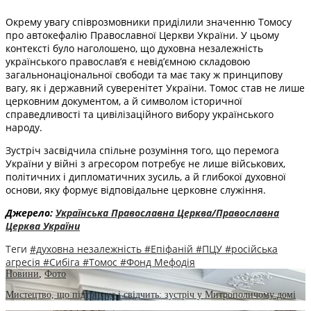
Окрему увагу співрозмовники приділили значенню Томосу
про автокефалію Православної Церкви України. У цьому
контексті було наголошено, що духовна незалежність
українського православ’я є невід’ємною складовою
загальнонаціональної свободи та має таку ж принципову
вагу, як і державний суверенітет України. Томос став не лише
церковним документом, а й символом історичної
справедливості та цивілізаційного вибору українського
народу.
Зустріч засвідчила спільне розуміння того, що перемога
України у війні з агресором потребує не лише військових,
політичних і дипломатичних зусиль, а й глибокої духовної
основи, яку формує відповідальне церковне служіння.
Джерело:
Українська Православна Церква/Православна
Церква України
Теги
#духовна незалежність
#Епіфаній
#ПЦУ
#російська
агресія
#Сибіга
#Томос
#Фонд Мефодія
Новини
,
Фото
Мистецтво, що підтримує і свідчить: зустріч у Митрополичому домі