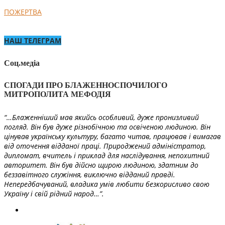
ПОЖЕРТВА
НАШ ТЕЛЕГРАМ
Соц.медіа
СПОГАДИ ПРО БЛАЖЕННОСПОЧИЛОГО
МИТРОПОЛИТА МЕФОДІЯ
“…Блаженніший мав якийсь особливий, дуже пронизливий
погляд. Він був дуже різнобічною та освіченою людиною. Він
цінував українську культуру, багато читав, працював і вимагав
від оточення відданої праці. Природжений адміністратор,
дипломат, вчитель і приклад для наслідування, непохитний
авторитет. Він був дійсно щирою людиною, здатним до
беззавітного служіння, виключно відданий правді.
Непередбачуваний, владика умів любити безкорисливо свою
Україну і свій рідний народ…”.