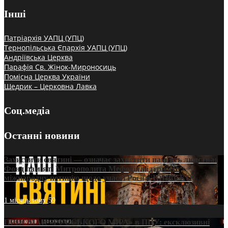
Інші
Патріархія УАПЦ (УПЦ)
Тернопільська Єпархія УАПЦ (УПЦ)
Андріївська Церква
Парафія Св. Жінок-Мироносиць
Помісна Церква України
Щедрик – Церковна Лавка
Соц.медіа
Останні новини
Захистити святині — означає захистити пам’ять людства:
Фонд пам’яті Митрополита Мефодія підтримує
міжнародну петицію щодо участі Росії в ЮНЕСКО
1 місяць тому
59
ПРИСМАК «РУССЬКОГО МІРА» в ПЦУ: ексклюзивні