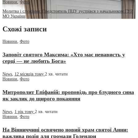
Новини
,
Фото
Молитва і служіння: Предстоятель ПЦУ зустрівся з начальником ГУР
МО України
Схожі записи
Новини
,
Фото
Заповіт святого Максима: «Хто має ненависть у
серці — не любить Бога»
News
,
12 місяців тому
2 хв.
читати
Новини
,
Фото
Митрополит Епіфаній: проповідь про блудного сина
як заклик до щирого покаяння
News
,
1 рік тому
2 хв.
читати
Новини
,
Фото
На Вінниччині освячено новий храм святої Анни:
важлива подія для громади Голендри