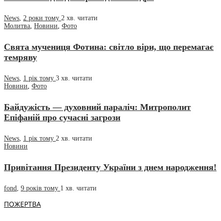
News
,
2 роки тому
2 хв.
читати
Молитва
,
Новини
,
Фото
Свята мучениця Фотина: світло віри, що перемагає
темряву
News
,
1 рік тому
3 хв.
читати
Новини
,
Фото
Байдужість — духовний параліч: Митрополит
Епіфаній про сучасні загрози
News
,
1 рік тому
2 хв.
читати
Новини
Привітання Президенту України з днем народження!
fond
,
9 років тому
1 хв.
читати
ПОЖЕРТВА