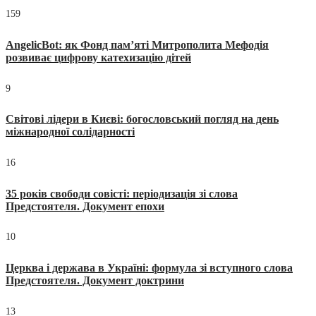
159
AngelicBot: як Фонд пам’яті Митрополита Мефодія
розвиває цифрову катехизацію дітей
9
Світові лідери в Києві: богословський погляд на день
міжнародної солідарності
16
35 років свободи совісті: періодизація зі слова
Предстоятеля. Документ епохи
10
Церква і держава в Україні: формула зі вступного слова
Предстоятеля. Документ доктрини
13