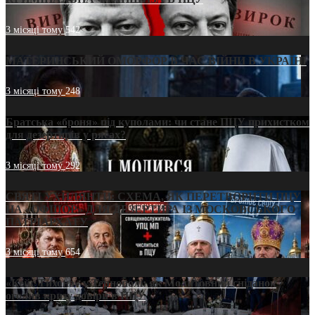
3 місяці тому
542
МАТЕРИНСЬКИЙ ОМОРФОР В ЧАС ВІЙНИ В УКРАЇНІ
3 місяці тому
248
Братська «броня» під куполами: чи стане ПЦУ прихистком
для дезертирів у рясах?
3 місяці тому
292
СВЯТІ УХИЛЯНТИ: СХЕМА, ЯК ПЕРЕТВОРИТИ ПЦУ
НА «ОФШОР» ДЛЯ ДЕЗЕРТИРА ІЗ МОСКОВСЬКОГО
ПАТРІАРХАТУ
3 місяці тому
654
«Кейс Тихона» у Тернополі: як Молитовний сніданок
оголив кризу довіри в ПЦУ