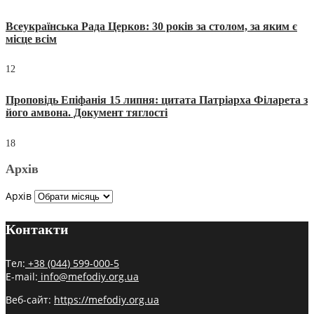
Всеукраїнська Рада Церков: 30 років за столом, за яким є
місце всім
12
Проповідь Епіфанія 15 липня: цитата Патріарха Філарета з
його амвона. Документ тяглості
18
Архів
Архів
Контакти
Тел:
+38 (044) 599-000-5
E-mail:
info@mefodiy.org.ua
Веб-сайт:
https://mefodiy.org.ua