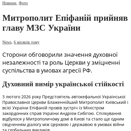
Новини
,
Фото
Митрополит Епіфаній прийняв
главу МЗС України
News
,
6 місяців тому
Сторони обговорили значення духовної
незалежності та роль Церкви у зміцненні
суспільства в умовах агресії РФ.
Духовний вимір української стійкості
3 лютого 2026 року Предстоятель автокефальної Української
Православної Церкви Блаженнійший Митрополит Київський і
всієї України Епіфаній провів зустріч із Міністром
закордонних справ України Андрієм Сибігою. Спілкування
відбулося у Митрополичому домі в Києві та стало ще одним
свідченням діалогу між Церквою і державою в умовах війни
та глобальних викликів.