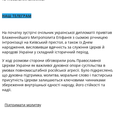
НАШ ТЕЛЕГРАМ
На початку зустрічі очільник української дипломатії привітав
Блаженнійшого Митрополита Епіфанія з сьомою річницею
інтронізації на Київський престол, а також із Днем
народження, висловивши вдячність за служіння Церкві й
народові України у складний історичний період.
У ході розмови сторони обговорили роль Православної
Церкви України як важливої духовної опори суспільства в
умовах повномасштабної російської агресії. Було підкреслено,
що духовна підтримка, молитва, моральне слово і пастирська
присутність Церкви залишаються ключовими чинниками
збереження внутрішньої єдності народу, його стійкості та
надії.
Підтримати молитву