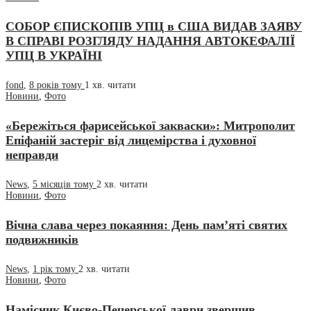
СОБОР ЄПИСКОПІВ УПЦ в США ВИДАВ ЗАЯВУ
В СПРАВІ РОЗГЛЯДУ НАДАННЯ АВТОКЕФАЛІЇ
УПЦ В УКРАЇНІ
fond
,
8 років тому
1 хв.
читати
Новини
,
Фото
«Бережіться фарисейської закваски»: Митрополит
Епіфаній застеріг від лицемірства і духовної
неправди
News
,
5 місяців тому
2 хв.
читати
Новини
,
Фото
Вічна слава через покаяння: День пам’яті святих
подвижників
News
,
1 рік тому
2 хв.
читати
Новини
,
Фото
Намісник Києво-Печерської лаври звершив