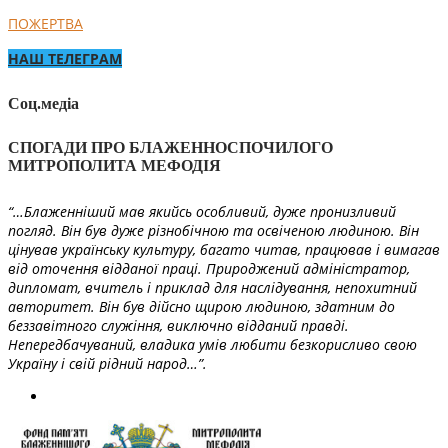
ПОЖЕРТВА
НАШ ТЕЛЕГРАМ
Соц.медіа
СПОГАДИ ПРО БЛАЖЕННОСПОЧИЛОГО
МИТРОПОЛИТА МЕФОДІЯ
“…Блаженніший мав якийсь особливий, дуже пронизливий
погляд. Він був дуже різнобічною та освіченою людиною. Він
цінував українську культуру, багато читав, працював і вимагав
від оточення відданої праці. Природжений адміністратор,
дипломат, вчитель і приклад для наслідування, непохитний
авторитет. Він був дійсно щирою людиною, здатним до
беззавітного служіння, виключно відданий правді.
Непередбачуваний, владика умів любити безкорисливо свою
Україну і свій рідний народ…”.