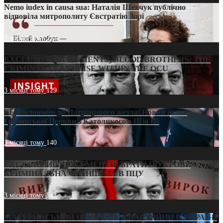
Nemo iudex in causa sua: Наталія Шевчук публічно
відповіла митрополиту Євстратію Зорі
3 місяці тому
214
EXCLUSIVE (DOCUMENTS)/BLOOD BROTHERS: THE
CRIMINAL FRANCHISE WITHIN THE OCU
3 місяці тому
129
Від віолончелі до Патріаршого жезла: Новий шлях
Грузинської Церкви з Католикосом Шіо III
3 місяці тому
140
ЕКСКЛЮЗИВ (ДОКУМЕНТИ)/БРАТИ ПО КРОВІ:
КРИМІНАЛЬНА ФРАНШИЗА В ПЦУ
3 місяці тому
542
МАТЕРИНСЬКИЙ ОМОРФОР В ЧАС ВІЙНИ В УКРАЇНІ