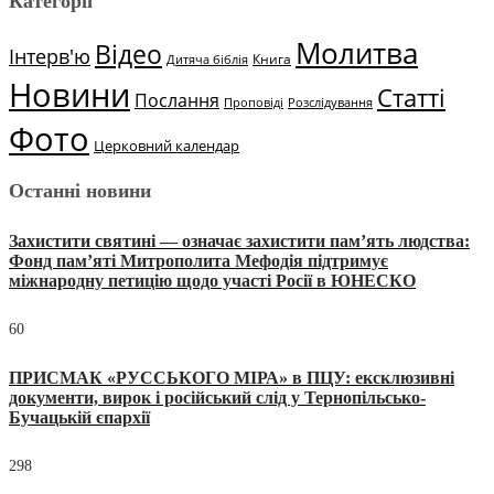
Категорії
Молитва
Відео
Інтерв'ю
Книга
Дитяча біблія
Новини
Статті
Послання
Проповіді
Розслідування
Фото
Церковний календар
Останні новини
Захистити святині — означає захистити пам’ять людства:
Фонд пам’яті Митрополита Мефодія підтримує
міжнародну петицію щодо участі Росії в ЮНЕСКО
60
ПРИСМАК «РУССЬКОГО МІРА» в ПЦУ: ексклюзивні
документи, вирок і російський слід у Тернопільсько-
Бучацькій єпархії
298