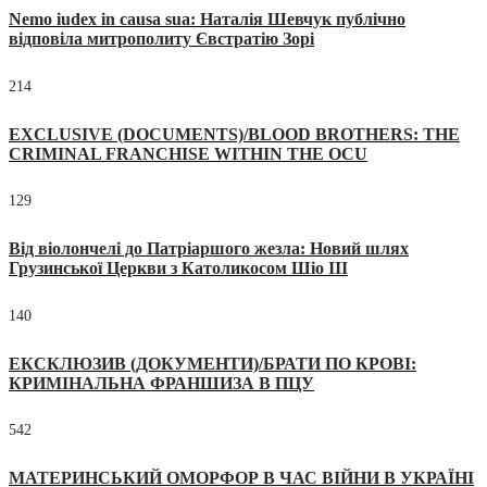
Nemo iudex in causa sua: Наталія Шевчук публічно
відповіла митрополиту Євстратію Зорі
214
EXCLUSIVE (DOCUMENTS)/BLOOD BROTHERS: THE
CRIMINAL FRANCHISE WITHIN THE OCU
129
Від віолончелі до Патріаршого жезла: Новий шлях
Грузинської Церкви з Католикосом Шіо III
140
ЕКСКЛЮЗИВ (ДОКУМЕНТИ)/БРАТИ ПО КРОВІ:
КРИМІНАЛЬНА ФРАНШИЗА В ПЦУ
542
МАТЕРИНСЬКИЙ ОМОРФОР В ЧАС ВІЙНИ В УКРАЇНІ