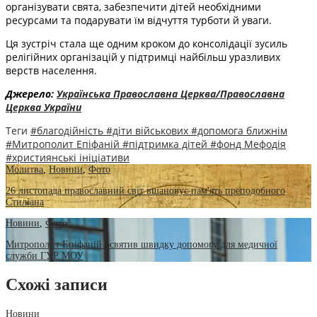
організувати свята, забезпечити дітей необхідними
ресурсами та подарувати їм відчуття турботи й уваги.
Ця зустріч стала ще одним кроком до консолідації зусиль
релігійних організацій у підтримці найбільш уразливих
верств населення.
Джерело:
Українська Православна Церква/Православна
Церква України
Теги
#благодійність
#діти військових
#допомога ближнім
#Митрополит Епіфаній
#підтримка дітей
#фонд Мефодія
#християнські ініціативи
Молитва
,
Новини
,
Фото
26 листопада православний світ вшановує пам'ять преподобного
Стиліана
Новини
,
Фото
Митрополит Епіфаній освятив швидку допомогу для медичної
служби ГУР МОУ
Схожі записи
Новини