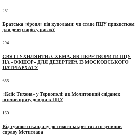
251
Братська «броня» під куполами: чи стане ПЦУ прихистком
для дезертирів у рясах?
294
СВЯТІ УХИЛЯНТИ: СХЕМА, ЯК ПЕРЕТВОРИТИ ПЦУ
НА «ОФШОР» ДЛЯ ДЕЗЕРТИРА ІЗ МОСКОВСЬКОГО
ПАТРІАРХАТУ
655
«Кейс Тихона» у Тернополі: як Молитовний сніданок
оголив кризу довіри в ПЦУ
160
Від гучного скандалу до тихого закриття: хто зупинив
справу Мстислава