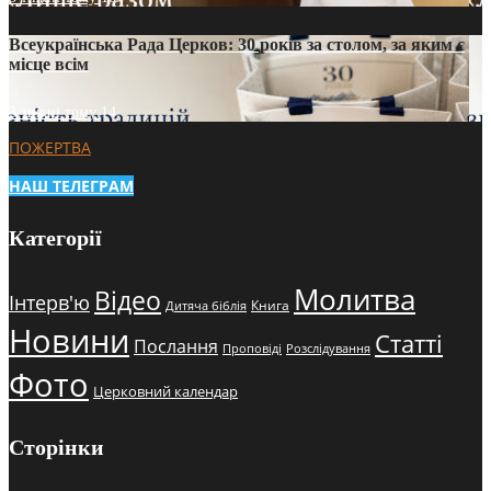
Всеукраїнська Рада Церков: 30 років за столом, за яким є
місце всім
3 тижні тому
14
ПОЖЕРТВА
НАШ ТЕЛЕГРАМ
Категорії
Молитва
Відео
Інтерв'ю
Книга
Дитяча біблія
Новини
Статті
Послання
Проповіді
Розслідування
Фото
Церковний календар
Сторінки