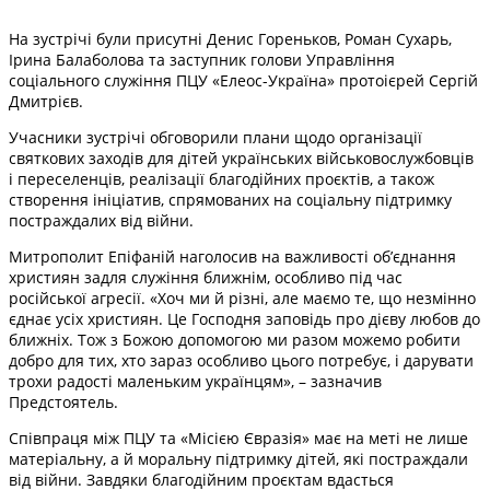
На зустрічі були присутні Денис Гореньков, Роман Сухарь,
Ірина Балаболова та заступник голови Управління
соціального служіння ПЦУ «Елеос-Україна» протоієрей Сергій
Дмитрієв.
Учасники зустрічі обговорили плани щодо організації
святкових заходів для дітей українських військовослужбовців
і переселенців, реалізації благодійних проєктів, а також
створення ініціатив, спрямованих на соціальну підтримку
постраждалих від війни.
Митрополит Епіфаній наголосив на важливості об’єднання
християн задля служіння ближнім, особливо під час
російської агресії. «Хоч ми й різні, але маємо те, що незмінно
єднає усіх християн. Це Господня заповідь про дієву любов до
ближніх. Тож з Божою допомогою ми разом можемо робити
добро для тих, хто зараз особливо цього потребує, і дарувати
трохи радості маленьким українцям», – зазначив
Предстоятель.
Співпраця між ПЦУ та «Місією Євразія» має на меті не лише
матеріальну, а й моральну підтримку дітей, які постраждали
від війни. Завдяки благодійним проєктам вдасться