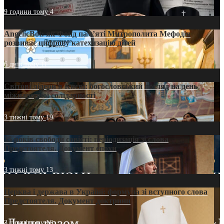
9 години тому
4
AngelicBot: як Фонд пам’яті Митрополита Мефодія
розвиває цифрову катехизацію дітей
6 днів тому
11
Світові лідери в Києві: богословський погляд на день
міжнародної солідарності
3 тижні тому
19
35 років свободи совісті: періодизація зі слова
Предстоятеля. Документ епохи
3 тижні тому
13
Церква і держава в Україні: формула зі вступного слова
Предстоятеля. Документ доктрини
3 тижні тому
16