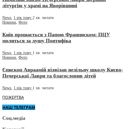
літургію у храмі на Яворівщині
News
,
1 рік тому
2 хв.
читати
Новини
,
Фото
Київ прощається з Папою Франциском: ПЦУ
молиться за душу Понтифіка
News
,
1 рік тому
1 хв.
читати
Новини
,
Фото
Єпископ Авраамій відвідав недільну школу Києво-
Печерської Лаври та благословив дітей
News
,
1 рік тому
1 хв.
читати
ПОЖЕРТВА
НАШ ТЕЛЕГРАМ
Соц.медіа