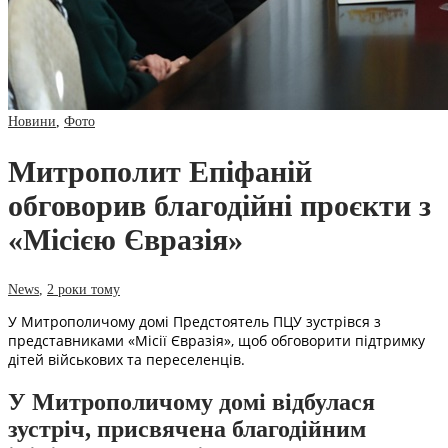
Новини
,
Фото
Митрополит Епіфаній
обговорив благодійні проєкти з
«Місією Євразія»
News
,
2 роки тому
У Митрополичому домі Предстоятель ПЦУ зустрівся з
представниками «Місії Євразія», щоб обговорити підтримку
дітей військових та переселенців.
У Митрополичому домі відбулася
зустріч, присвячена благодійним