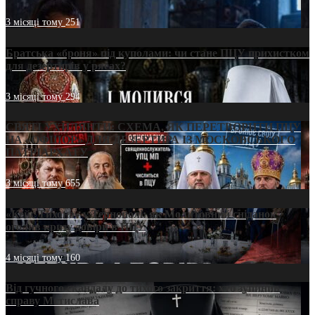
3 місяці тому
251
Братська «броня» під куполами: чи стане ПЦУ прихистком
для дезертирів у рясах?
3 місяці тому
294
СВЯТІ УХИЛЯНТИ: СХЕМА, ЯК ПЕРЕТВОРИТИ ПЦУ
НА «ОФШОР» ДЛЯ ДЕЗЕРТИРА ІЗ МОСКОВСЬКОГО
ПАТРІАРХАТУ
3 місяці тому
655
«Кейс Тихона» у Тернополі: як Молитовний сніданок
оголив кризу довіри в ПЦУ
4 місяці тому
160
Від гучного скандалу до тихого закриття: хто зупинив
справу Мстислава