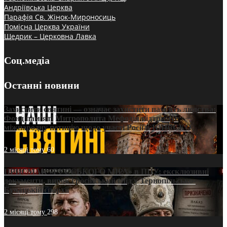
Андріївська Церква
Парафія Св. Жінок-Мироносиць
Помісна Церква України
Щедрик – Церковна Лавка
Соц.медіа
Останні новини
Захистити святині — означає захистити пам’ять людства:
Фонд пам’яті Митрополита Мефодія підтримує
міжнародну петицію щодо участі Росії в ЮНЕСКО
2 місяці тому
60
ПРИСМАК «РУССЬКОГО МІРА» в ПЦУ: ексклюзивні
документи, вирок і російський слід у Тернопільсько-
Бучацькій єпархії
2 місяці тому
298