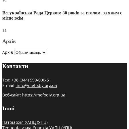
16
Всеукраїнська Рада Церков: 30 років за столом, за яким є
місце всім
14
Архів
Архів
Контакти
Тел:
+38 (044) 599-000-5
E-mail:
info@mefodiy.org.ua
Веб-сайт:
https://mefodiy.org.ua
Інші
Патріархія УАПЦ (УПЦ)
Тернопільська Єпархія УАПЦ (УПЦ)