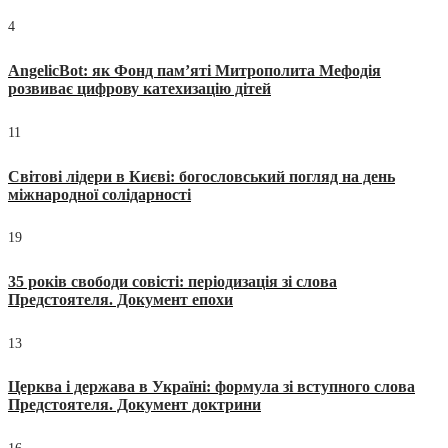
4
AngelicBot: як Фонд пам’яті Митрополита Мефодія
розвиває цифрову катехизацію дітей
11
Світові лідери в Києві: богословський погляд на день
міжнародної солідарності
19
35 років свободи совісті: періодизація зі слова
Предстоятеля. Документ епохи
13
Церква і держава в Україні: формула зі вступного слова
Предстоятеля. Документ доктрини