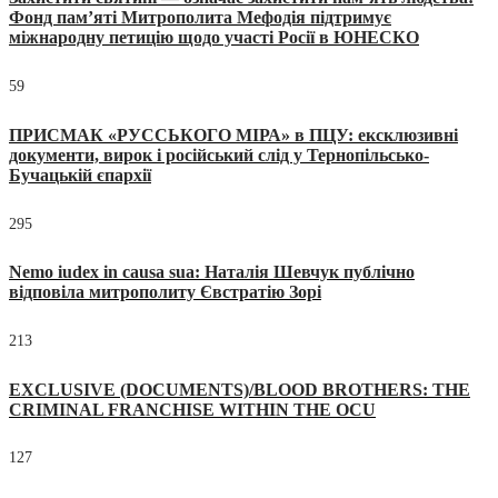
Фонд пам’яті Митрополита Мефодія підтримує
міжнародну петицію щодо участі Росії в ЮНЕСКО
59
ПРИСМАК «РУССЬКОГО МІРА» в ПЦУ: ексклюзивні
документи, вирок і російський слід у Тернопільсько-
Бучацькій єпархії
295
Nemo iudex in causa sua: Наталія Шевчук публічно
відповіла митрополиту Євстратію Зорі
213
EXCLUSIVE (DOCUMENTS)/BLOOD BROTHERS: THE
CRIMINAL FRANCHISE WITHIN THE OCU
127