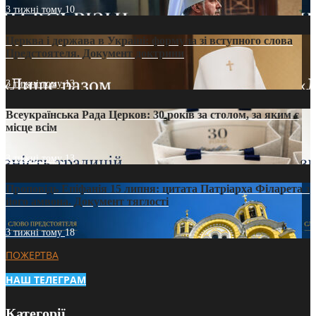
3 тижні тому
10
Церква і держава в Україні: формула зі вступного слова
Предстоятеля. Документ доктрини
3 тижні тому
13
Всеукраїнська Рада Церков: 30 років за столом, за яким є
місце всім
3 тижні тому
13
Проповідь Епіфанія 15 липня: цитата Патріарха Філарета з
його амвона. Документ тяглості
3 тижні тому
18
ПОЖЕРТВА
НАШ ТЕЛЕГРАМ
Категорії