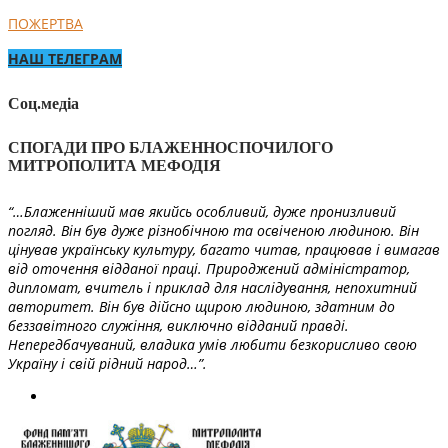
ПОЖЕРТВА
НАШ ТЕЛЕГРАМ
Соц.медіа
СПОГАДИ ПРО БЛАЖЕННОСПОЧИЛОГО
МИТРОПОЛИТА МЕФОДІЯ
“…Блаженніший мав якийсь особливий, дуже пронизливий
погляд. Він був дуже різнобічною та освіченою людиною. Він
цінував українську культуру, багато читав, працював і вимагав
від оточення відданої праці. Природжений адміністратор,
дипломат, вчитель і приклад для наслідування, непохитний
авторитет. Він був дійсно щирою людиною, здатним до
беззавітного служіння, виключно відданий правді.
Непередбачуваний, владика умів любити безкорисливо свою
Україну і свій рідний народ…”.