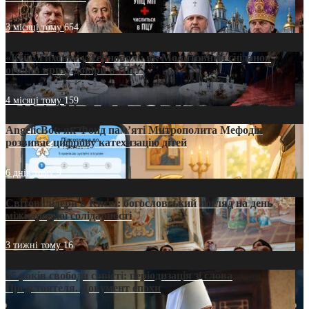
3 місяці тому
654
«Кейс Тихона» у Тернополі: як Молитовний сніданок
оголив кризу довіри в ПЦУ
4 місяці тому
159
AngelicBot: як Фонд пам’яті Митрополита Мефодія
розвиває цифрову катехизацію дітей
6 днів тому
9
Світові лідери в Києві: богословський погляд на день
міжнародної солідарності
3 тижні тому
16
35 років свободи совісті: періодизація зі слова
Предстоятеля. Документ епохи