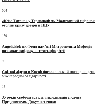
654
«Кейс Тихона» у Тернополі: як Молитовний сніданок
оголив кризу довіри в ПЦУ
159
AngelicBot: як Фонд пам’яті Митрополита Мефодія
розвиває цифрову катехизацію дітей
9
Світові лідери в Києві: богословський погляд на день
міжнародної солідарності
16
35 років свободи совісті: періодизація зі слова
Предстоятеля. Документ епохи