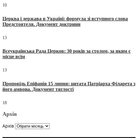
10
Церква і держава в Україні: формула зі вступного слова
Предстоятеля. Документ доктрини
13
Всеукраїнська Рада Церков: 30 років за столом, за яким є
місце всім
13
Проповідь Епіфанія 15 липня: цитата Патріарха Філарета з
його амвона. Документ тяглості
18
Архів
Архів