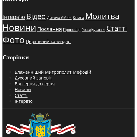
Молитва
Відео
Інтерв'ю
Книга
Дитяча біблія
Новини
Статті
Послання
Проповіді
Розслідування
Фото
Церковний календар
Сторінки
Блаженніший Митрополит Мефодій
Духовний заповіт
Від серця до серця
Новини
Статті
Інтерв’ю