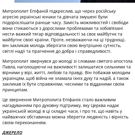
Митрополит Епіфаній підкреслив, що через російську
агресію українські юнаки та дівчата змушені були
подорослішати раніше часу. Замість можливостей і свободи
вони стикаються з дорослими проблемами та зобов’язані
нести важкий тягар відповідальності за своє майбутнє та
майбутнє своєї країни. Проте, незважаючи на ці труднощі,
він закликав молодь зберігати свою внутрішню сутність,
світлі надії та прагнення до добра і справедливості.
Митрополит звернувся до молоді зі словами святого апостола
Павла, наголошуючи на важливості залишатися сильними та
вірними у вірі, житті, любові та правді. Він побажав молодим
українцям, щоб війна не зламала їхніх духу та надій, а також
закликав їх бути справжніми, чесними та відданими своїм
принципам.
Це звернення Митрополита Епіфанія стало важливим
нагадуванням про духовну підтримку, яку Церква надає
українській молоді в ці складні часи, і про те, що навіть у
найважчих обставинах можна зберегти людяність і вірність
своїм переконанням.
ДЖЕРЕЛО