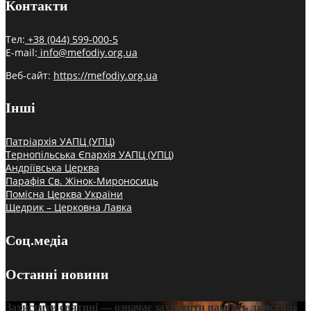
Контакти
Тел:
+38 (044) 599-000-5
E-mail:
info@mefodiy.org.ua
Веб-сайт:
https://mefodiy.org.ua
Інші
Патріархія УАПЦ (УПЦ)
Тернопільська Єпархія УАПЦ (УПЦ)
Андріївська Церква
Парафія Св. Жінок-Мироносиць
Помісна Церква України
Щедрик – Церковна Лавка
Соц.медіа
Останні новини
Захистити святині — означає захистити пам’ять людства: