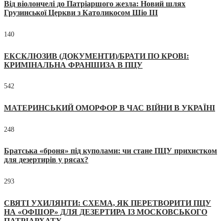
Від віолончелі до Патріаршого жезла: Новий шлях
Грузинської Церкви з Католикосом Шіо III
140
ЕКСКЛЮЗИВ (ДОКУМЕНТИ)/БРАТИ ПО КРОВІ:
КРИМІНАЛЬНА ФРАНШИЗА В ПЦУ
542
МАТЕРИНСЬКИЙ ОМОРФОР В ЧАС ВІЙНИ В УКРАЇНІ
248
Братська «броня» під куполами: чи стане ПЦУ прихистком
для дезертирів у рясах?
293
СВЯТІ УХИЛЯНТИ: СХЕМА, ЯК ПЕРЕТВОРИТИ ПЦУ
НА «ОФШОР» ДЛЯ ДЕЗЕРТИРА ІЗ МОСКОВСЬКОГО
ПАТРІАРХАТУ