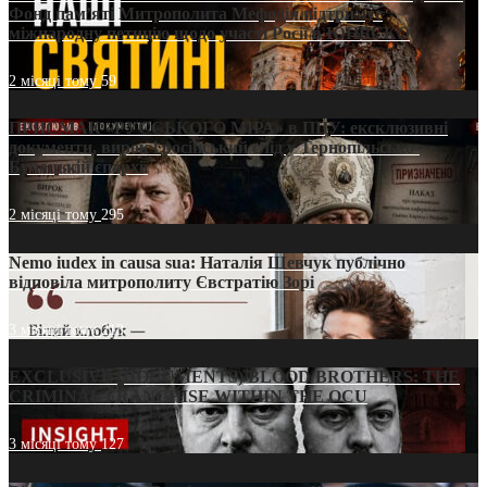
Фонд пам’яті Митрополита Мефодія підтримує
міжнародну петицію щодо участі Росії в ЮНЕСКО
2 місяці тому
59
ПРИСМАК «РУССЬКОГО МІРА» в ПЦУ: ексклюзивні
документи, вирок і російський слід у Тернопільсько-
Бучацькій єпархії
2 місяці тому
295
Nemo iudex in causa sua: Наталія Шевчук публічно
відповіла митрополиту Євстратію Зорі
3 місяці тому
213
EXCLUSIVE (DOCUMENTS)/BLOOD BROTHERS: THE
CRIMINAL FRANCHISE WITHIN THE OCU
3 місяці тому
127