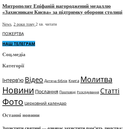
Митрополит Епіфаній нагороджений медаллю
«Захисникам Києва» за підтримку оборони столиці
News
,
2 роки тому
2 хв.
читати
ПОЖЕРТВА
НАШ ТЕЛЕГРАМ
Соц.медіа
Категорії
Молитва
Відео
Інтерв'ю
Книга
Дитяча біблія
Новини
Статті
Послання
Проповіді
Розслідування
Фото
Церковний календар
Останні новини
Захистити святині — означає захистити пам’ять людства: