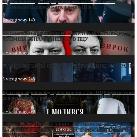
Від віолончелі до Патріаршого жезла: Новий шлях
Грузинської Церкви з Католикосом Шіо III
3 місяці тому
140
ЕКСКЛЮЗИВ (ДОКУМЕНТИ)/БРАТИ ПО КРОВІ:
КРИМІНАЛЬНА ФРАНШИЗА В ПЦУ
3 місяці тому
542
МАТЕРИНСЬКИЙ ОМОРФОР В ЧАС ВІЙНИ В УКРАЇНІ
3 місяці тому
248
Братська «броня» під куполами: чи стане ПЦУ прихистком
для дезертирів у рясах?
3 місяці тому
293
СВЯТІ УХИЛЯНТИ: СХЕМА, ЯК ПЕРЕТВОРИТИ ПЦУ
НА «ОФШОР» ДЛЯ ДЕЗЕРТИРА ІЗ МОСКОВСЬКОГО
ПАТРІАРХАТУ