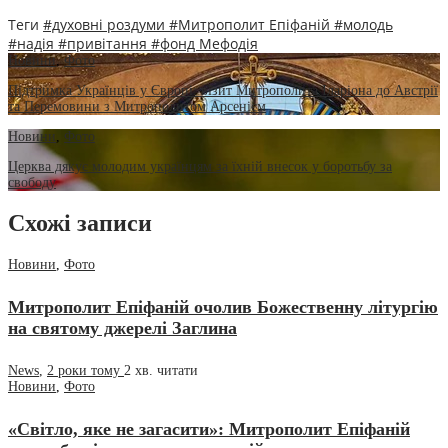
Теги
#духовні роздуми
#Митрополит Епіфаній
#молодь
#надія
#привітання
#фонд Мефодія
Новини
,
Фото
Підтримка Українців у Європі: візит Митрополита Іларіона до Австрії
та Перемовини з Митрополитом Арсенієм
Новини
,
Фото
Церква дякує молодим українцям за їхній внесок у боротьбу за
свободу
Схожі записи
Новини
,
Фото
Митрополит Епіфаній очолив Божественну літургію
на святому джерелі Заглина
News
,
2 роки тому
2 хв.
читати
Новини
,
Фото
«Світло, яке не загасити»: Митрополит Епіфаній