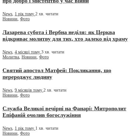
про добро і мистецтво у час війни
News
,
1 рік тому
2 хв.
читати
Новини
,
Фото
Лазарева субота і Вербна неділя: як Церква
відкриває молитву для тих, хто далеко від храму
News
,
4 місяці тому
3 хв.
читати
Молитва
,
Новини
,
Фото
Святий апостол Матфей: Покликання, що
перероджує людину
News
,
9 місяців тому
2 хв.
читати
Новини
,
Фото
Служба Великої вечірні на Фанарі: Митрополит
Епіфаній очолив богослужіння
News
,
1 рік тому
1 хв.
читати
Новини
,
Фото