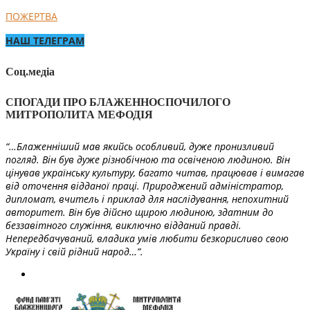
ПОЖЕРТВА
НАШ ТЕЛЕГРАМ
Соц.медіа
СПОГАДИ ПРО БЛАЖЕННОСПОЧИЛОГО
МИТРОПОЛИТА МЕФОДІЯ
“…Блаженніший мав якийсь особливий, дуже пронизливий
погляд. Він був дуже різнобічною та освіченою людиною. Він
цінував українську культуру, багато читав, працював і вимагав
від оточення відданої праці. Природжений адміністратор,
дипломат, вчитель і приклад для наслідування, непохитний
авторитет. Він був дійсно щирою людиною, здатним до
беззавітного служіння, виключно відданий правді.
Непередбачуваний, владика умів любити безкорисливо свою
Україну і свій рідний народ…”.