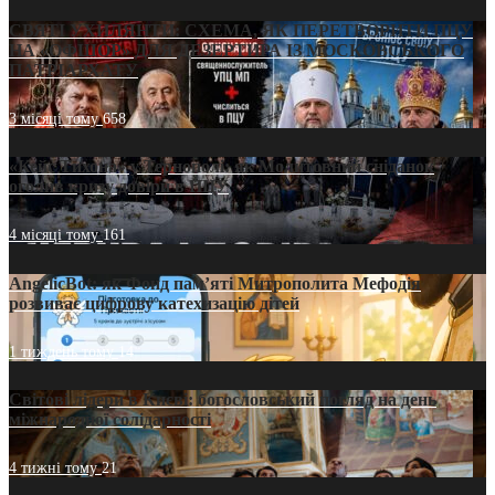
СВЯТІ УХИЛЯНТИ: СХЕМА, ЯК ПЕРЕТВОРИТИ ПЦУ
НА «ОФШОР» ДЛЯ ДЕЗЕРТИРА ІЗ МОСКОВСЬКОГО
ПАТРІАРХАТУ
3 місяці тому
658
«Кейс Тихона» у Тернополі: як Молитовний сніданок
оголив кризу довіри в ПЦУ
4 місяці тому
161
AngelicBot: як Фонд пам’яті Митрополита Мефодія
розвиває цифрову катехизацію дітей
1 тиждень тому
14
Світові лідери в Києві: богословський погляд на день
міжнародної солідарності
4 тижні тому
21