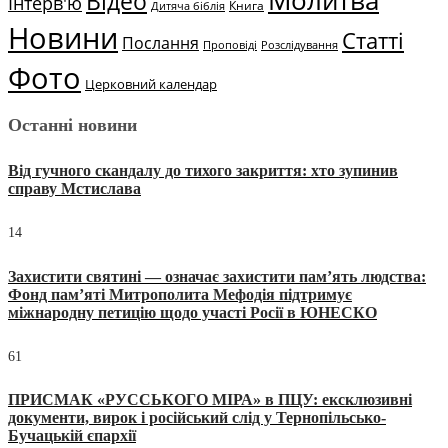
Відео
Інтерв'ю
Книга
Дитяча біблія
Новини
Статті
Послання
Проповіді
Розслідування
Фото
Церковний календар
Останні новини
Від гучного скандалу до тихого закриття: хто зупинив
справу Мстислава
14
Захистити святині — означає захистити пам’ять людства:
Фонд пам’яті Митрополита Мефодія підтримує
міжнародну петицію щодо участі Росії в ЮНЕСКО
61
ПРИСМАК «РУССЬКОГО МІРА» в ПЦУ: ексклюзивні
документи, вирок і російський слід у Тернопільсько-
Бучацькій єпархії