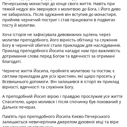
Печерському монастирі до кінця свого життя. Навіть при
тяжкій недузі він звернувся з молитвою до Бога, і Його диво
не забарилось. Після одужання він вступив до монастиря,
прийняв чернечий постриг і став працювати в подвигах
посту й молитви.
Хоча історія не зафіксувала дивовижних зцілень через
молитви преподобного, його вірність обітниці та служіння
Богу в чернечій обителі стали прикладом для наслідування.
Приклад преподобного Йосипа нагадує нам про важливість
дотримання слова перед Богом та вдячності за отримані
благодаті.
Чернече життя Йосипа, пройняте молитвою та постом, є
світлим прикладом для усіх християн, які щиро просять у
Всевишнього допомоги. Він залишився в історії як приклад
вірності, вдячності та служіння Богу.
А преподобний Йосип вірою і правдою прослужив усе життя
Спасителю, щиро молився і після спочинку був похований у
Дальніх печерах.
Пам’ять про преподобного Йосипа Києво-Печерського
залишається невичерпним джерелом духовної міці та віри