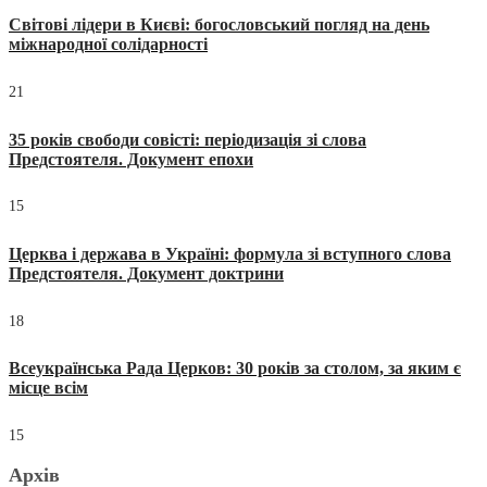
Світові лідери в Києві: богословський погляд на день
міжнародної солідарності
21
35 років свободи совісті: періодизація зі слова
Предстоятеля. Документ епохи
15
Церква і держава в Україні: формула зі вступного слова
Предстоятеля. Документ доктрини
18
Всеукраїнська Рада Церков: 30 років за столом, за яким є
місце всім
15
Архів