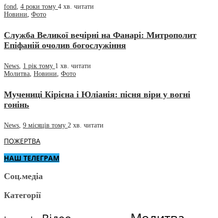
fond
,
4 роки тому
4 хв.
читати
Новини
,
Фото
Служба Великої вечірні на Фанарі: Митрополит
Епіфаній очолив богослужіння
News
,
1 рік тому
1 хв.
читати
Молитва
,
Новини
,
Фото
Мучениці Кірієна і Юліанія: пісня віри у вогні
гонінь
News
,
9 місяців тому
2 хв.
читати
ПОЖЕРТВА
НАШ ТЕЛЕГРАМ
Соц.медіа
Категорії
Молитва