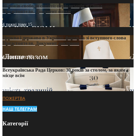
35 років свободи совісті: періодизація зі слова
Предстоятеля. Документ епохи
4 тижні тому
15
Церква і держава в Україні: формула зі вступного слова
Предстоятеля. Документ доктрини
4 тижні тому
18
Всеукраїнська Рада Церков: 30 років за столом, за яким є
місце всім
4 тижні тому
15
ПОЖЕРТВА
НАШ ТЕЛЕГРАМ
Категорії