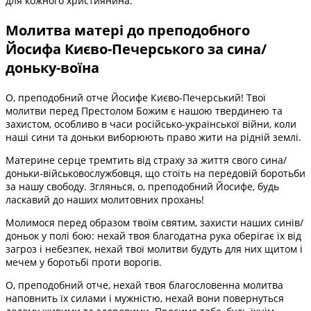
для кожного християнина.
Молитва матері до преподобного
Йосифа Києво-Печерського за сина/
доньку-воїна
О, преподобний отче Йосифе Києво-Печерський! Твої
молитви перед Престолом Божим є нашою твердинею та
захистом, особливо в часи російсько-української війни, коли
наші сини та доньки виборюють право жити на рідній землі.
Материне серце тремтить від страху за життя свого сина/
доньки-військовослужбовця, що стоїть на передовій боротьби
за нашу свободу. Зглянься, о, преподобний Йосифе, будь
ласкавий до наших молитовних прохань!
Молимося перед образом твоїм святим, захисти наших синів/
доньок у полі бою: нехай твоя благодатна рука оберігає їх від
загроз і небезпек, нехай твої молитви будуть для них щитом і
мечем у боротьбі проти ворогів.
О, преподобний отче, нехай твоя благословенна молитва
наповнить їх силами і мужністю, нехай вони повернуться