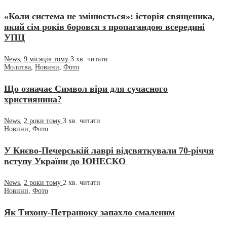
«Коли система не змінюється»: історія священика,
який сім років боровся з пропагандою всередині
УПЦ
News
,
9 місяців тому
3 хв.
читати
Молитва
,
Новини
,
Фото
Що означає Символ віри для сучасного
християнина?
News
,
2 роки тому
3 хв.
читати
Новини
,
Фото
У Києво-Печерській лаврі відсвяткували 70-річчя
вступу України до ЮНЕСКО
News
,
2 роки тому
2 хв.
читати
Новини
,
Фото
Як Тихону-Петранюку запахло смаленим