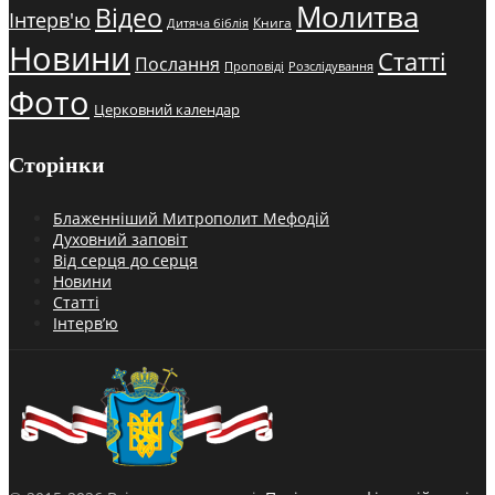
Молитва
Відео
Інтерв'ю
Книга
Дитяча біблія
Новини
Статті
Послання
Проповіді
Розслідування
Фото
Церковний календар
Сторінки
Блаженніший Митрополит Мефодій
Духовний заповіт
Від серця до серця
Новини
Статті
Інтерв’ю