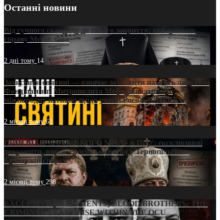
Останні новини
Від гучного скандалу до тихого закриття: хто зупинив
справу Мстислава
2 дні тому
14
Захистити святині — означає захистити пам’ять людства:
Фонд пам’яті Митрополита Мефодія підтримує
міжнародну петицію щодо участі Росії в ЮНЕСКО
2 місяці тому
61
ПРИСМАК «РУССЬКОГО МІРА» в ПЦУ: ексклюзивні
документи, вирок і російський слід у Тернопільсько-
Бучацькій єпархії
2 місяці тому
298
EXCLUSIVE (DOCUMENTS)/BLOOD BROTHERS: THE
CRIMINAL FRANCHISE WITHIN THE OCU