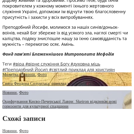
додому живими та здоровими. Просимо тебе, будь їхнім
покровителем у кожному моменті їхнього жертовного
служіння Україні, допоможи їм відчути твою благословенну
присутність і захисти у всіх випробуваннях.
Преподобний Йосифе, молимося за нашіх синів/доньок-
воїнів, нехай Бог збереже їх від усякого зла, наглої смерті чи
каліцтва, подяку зниспошле нашу за їхню самовідданість та
мужність – перемогою осяє. Амінь.
Фонд пам’яті Блаженнішого Митрополита Мефодія
Теги
#віра
#вірне служіння Богу
#духовна міць
#Преподобний Йосип
#світлий приклад для християн
Молитва
,
Новини
,
Фото
Свята Феодора Солунська: приклад милосердя та віри
Новини
,
Фото
Оцифрування Києво-Печерської Лаври: Skeiron відкриває нові
горизонти для культурної спадщини
Схожі записи
Новини
,
Фото