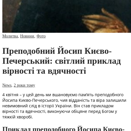
Молитва
,
Новини
,
Фото
Преподобний Йосип Києво-
Печерський: світлий приклад
вірності та вдячності
News
,
2 роки тому
4 квітня – у цей день ми вшановуємо пам’ять преподобного
Йосипа Києво-Печерського, чия відданість та віра залишили
невимовний слід в історії України. Він став прикладом
вірності та вдячності, виконуючи обіцяне перед Богом у
тяжкій хворобі.
Приклад преподобного Йосипа Києво-