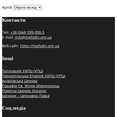
Архів
Контакти
Тел:
+38 (044) 599-000-5
E-mail:
info@mefodiy.org.ua
Веб-сайт:
https://mefodiy.org.ua
Інші
Патріархія УАПЦ (УПЦ)
Тернопільська Єпархія УАПЦ (УПЦ)
Андріївська Церква
Парафія Св. Жінок-Мироносиць
Помісна Церква України
Щедрик – Церковна Лавка
Соц.медіа