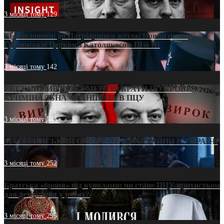
3 місяці тому
129
Від віолончелі до Патріаршого жезла: Новий шлях
Грузинської Церкви з Католикосом Шіо III
3 місяці тому
142
ЕКСКЛЮЗИВ (ДОКУМЕНТИ)/БРАТИ ПО КРОВІ:
КРИМІНАЛЬНА ФРАНШИЗА В ПЦУ
3 місяці тому
545
МАТЕРИНСЬКИЙ ОМОРФОР В ЧАС ВІЙНИ В УКРАЇНІ
3 місяці тому
252
Братська «броня» під куполами: чи стане ПЦУ прихистком
для дезертирів у рясах?
3 місяці тому
295