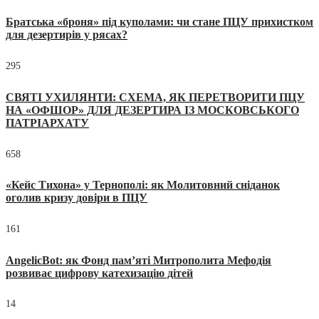
Братська «броня» під куполами: чи стане ПЦУ прихистком
для дезертирів у рясах?
295
СВЯТІ УХИЛЯНТИ: СХЕМА, ЯК ПЕРЕТВОРИТИ ПЦУ
НА «ОФШОР» ДЛЯ ДЕЗЕРТИРА ІЗ МОСКОВСЬКОГО
ПАТРІАРХАТУ
658
«Кейс Тихона» у Тернополі: як Молитовний сніданок
оголив кризу довіри в ПЦУ
161
AngelicBot: як Фонд пам’яті Митрополита Мефодія
розвиває цифрову катехизацію дітей
14