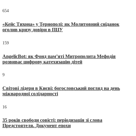
654
«Кейс Тихона» у Тернополі: як Молитовний сніданок
оголив кризу довіри в ПЦУ
159
AngelicBot: як Фонд пам’яті Митрополита Мефодія
розвиває цифрову катехизацію дітей
9
Світові лідери в Києві: богословський погляд на день
міжнародної солідарності
16
35 років свободи совісті: періодизація зі слова
Предстоятеля. Документ епохи