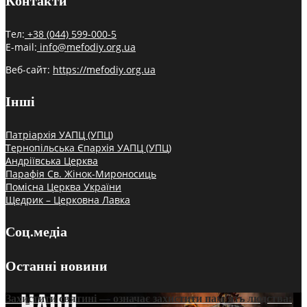
Контакти
Тел:
+38 (044) 599-000-5
E-mail:
info@mefodiy.org.ua
Веб-сайт:
https://mefodiy.org.ua
Інші
Патріархія УАПЦ (УПЦ)
Тернопільська Єпархія УАПЦ (УПЦ)
Андріївська Церква
Парафія Св. Жінок-Мироносиць
Помісна Церква України
Щедрик – Церковна Лавка
Соц.медіа
Останні новини
Захистити святині — означає захистити пам’ять людства: