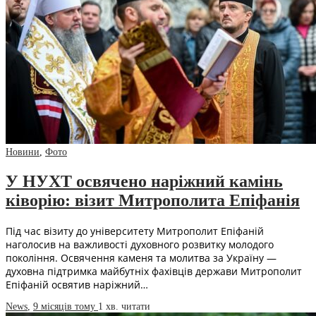
Новини
,
Фото
У НУХТ освячено наріжний камінь
ківорію: візит Митрополита Епіфанія
Під час візиту до університету Митрополит Епіфаній
наголосив на важливості духовного розвитку молодого
покоління. Освячення каменя та молитва за Україну —
духовна підтримка майбутніх фахівців держави Митрополит
Епіфаній освятив наріжний…
News
,
9 місяців тому
1 хв.
читати