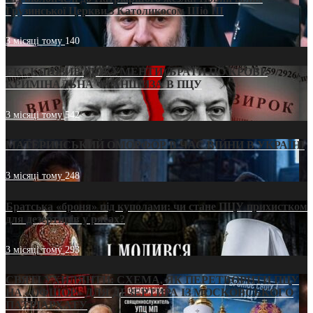
Грузинської Церкви з Католикосом Шіо III
3 місяці тому
140
ЕКСКЛЮЗИВ (ДОКУМЕНТИ)/БРАТИ ПО КРОВІ:
КРИМІНАЛЬНА ФРАНШИЗА В ПЦУ
3 місяці тому
542
МАТЕРИНСЬКИЙ ОМОРФОР В ЧАС ВІЙНИ В УКРАЇНІ
3 місяці тому
248
Братська «броня» під куполами: чи стане ПЦУ прихистком
для дезертирів у рясах?
3 місяці тому
293
СВЯТІ УХИЛЯНТИ: СХЕМА, ЯК ПЕРЕТВОРИТИ ПЦУ
НА «ОФШОР» ДЛЯ ДЕЗЕРТИРА ІЗ МОСКОВСЬКОГО
ПАТРІАРХАТУ