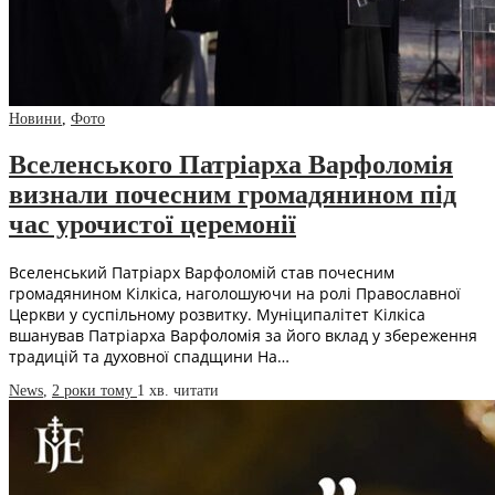
Новини
,
Фото
Вселенського Патріарха Варфоломія
визнали почесним громадянином під
час урочистої церемонії
Вселенський Патріарх Варфоломій став почесним
громадянином Кілкіса, наголошуючи на ролі Православної
Церкви у суспільному розвитку. Муніципалітет Кілкіса
вшанував Патріарха Варфоломія за його вклад у збереження
традицій та духовної спадщини На…
News
,
2 роки тому
1 хв.
читати