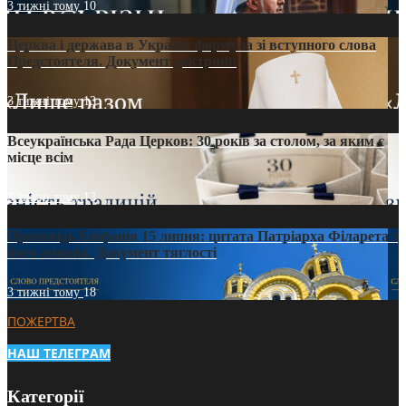
3 тижні тому
10
Церква і держава в Україні: формула зі вступного слова
Предстоятеля. Документ доктрини
3 тижні тому
13
Всеукраїнська Рада Церков: 30 років за столом, за яким є
місце всім
3 тижні тому
13
Проповідь Епіфанія 15 липня: цитата Патріарха Філарета з
його амвона. Документ тяглості
3 тижні тому
18
ПОЖЕРТВА
НАШ ТЕЛЕГРАМ
Категорії