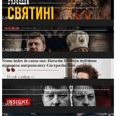
Фонд пам’яті Митрополита Мефодія підтримує
міжнародну петицію щодо участі Росії в ЮНЕСКО
2 місяці тому
59
ПРИСМАК «РУССЬКОГО МІРА» в ПЦУ: ексклюзивні
документи, вирок і російський слід у Тернопільсько-
Бучацькій єпархії
2 місяці тому
295
Nemo iudex in causa sua: Наталія Шевчук публічно
відповіла митрополиту Євстратію Зорі
3 місяці тому
213
EXCLUSIVE (DOCUMENTS)/BLOOD BROTHERS: THE
CRIMINAL FRANCHISE WITHIN THE OCU
3 місяці тому
127
Від віолончелі до Патріаршого жезла: Новий шлях