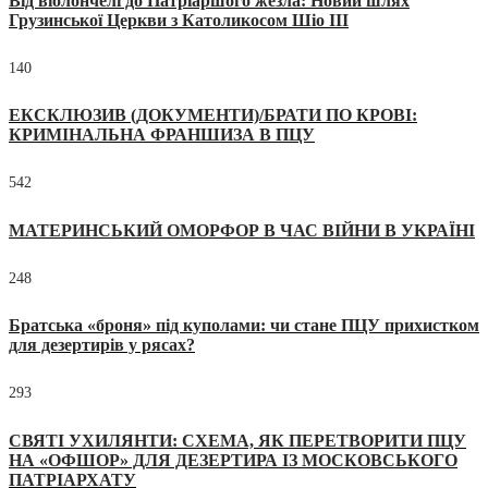
Від віолончелі до Патріаршого жезла: Новий шлях
Грузинської Церкви з Католикосом Шіо III
140
ЕКСКЛЮЗИВ (ДОКУМЕНТИ)/БРАТИ ПО КРОВІ:
КРИМІНАЛЬНА ФРАНШИЗА В ПЦУ
542
МАТЕРИНСЬКИЙ ОМОРФОР В ЧАС ВІЙНИ В УКРАЇНІ
248
Братська «броня» під куполами: чи стане ПЦУ прихистком
для дезертирів у рясах?
293
СВЯТІ УХИЛЯНТИ: СХЕМА, ЯК ПЕРЕТВОРИТИ ПЦУ
НА «ОФШОР» ДЛЯ ДЕЗЕРТИРА ІЗ МОСКОВСЬКОГО
ПАТРІАРХАТУ