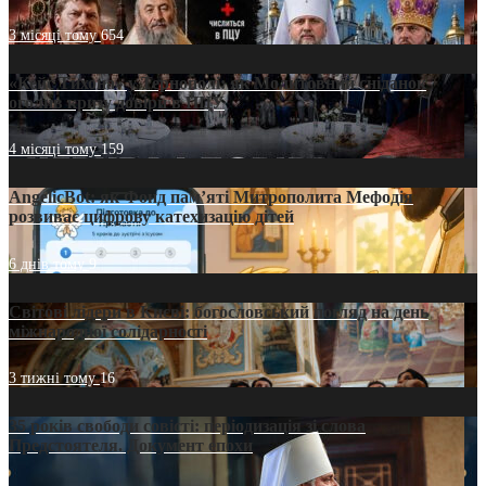
3 місяці тому
654
«Кейс Тихона» у Тернополі: як Молитовний сніданок
оголив кризу довіри в ПЦУ
4 місяці тому
159
AngelicBot: як Фонд пам’яті Митрополита Мефодія
розвиває цифрову катехизацію дітей
6 днів тому
9
Світові лідери в Києві: богословський погляд на день
міжнародної солідарності
3 тижні тому
16
35 років свободи совісті: періодизація зі слова
Предстоятеля. Документ епохи