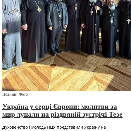
Новини
,
Фото
Україна у серці Європи: молитви за
мир лунали на різдвяній зустрічі Тезе
Духовенство і молодь ПЦУ представили Україну на