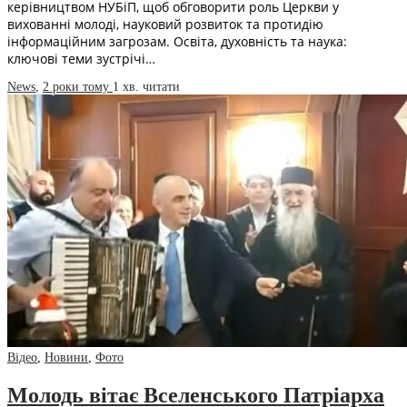
керівництвом НУБіП, щоб обговорити роль Церкви у
вихованні молоді, науковий розвиток та протидію
інформаційним загрозам. Освіта, духовність та наука:
ключові теми зустрічі…
News
,
2 роки тому
1 хв.
читати
Відео
,
Новини
,
Фото
Молодь вітає Вселенського Патріарха