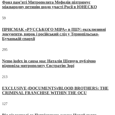
Фонд пам’яті Митрополита Мефодія підтримує
міжнародну петицію щодо участі Росії в ЮНЕСКО
59
ПРИСМАК «РУССЬКОГО МІРА» в ПЦУ: ексклюзивні
документи, вирок і російський слід у Тернопільсько-
Бучацькій єпархії
295
Nemo iudex in causa sua: Наталія Шевчук публічно
відповіла митрополиту Євстратію Зорі
213
EXCLUSIVE (DOCUMENTS)/BLOOD BROTHERS: THE
CRIMINAL FRANCHISE WITHIN THE OCU
127