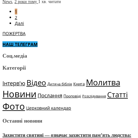
News
,
2 роки тому
1 хв.
читати
1
2
Далі
ПОЖЕРТВА
НАШ ТЕЛЕГРАМ
Соц.медіа
Категорії
Молитва
Відео
Інтерв'ю
Книга
Дитяча біблія
Новини
Статті
Послання
Проповіді
Розслідування
Фото
Церковний календар
Останні новини
Захистити святині — означає захистити пам’ять людства: