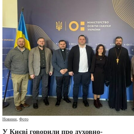
Новини
,
Фото
У Києві говорили про духовно-