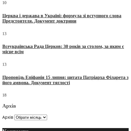
10
Церква і держава в Україні: формула зі вступного слова
Предстоятеля. Документ доктрини
13
Всеукраїнська Рада Церков: 30 років за столом, за яким є
місце всім
13
Проповідь Епіфанія 15 липня: цитата Патріарха Філарета з
його амвона. Документ тяглості
18
Архів
Архів