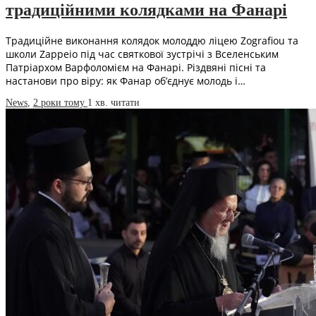
традиційними колядками на Фанарі
Традиційне виконання колядок молоддю ліцею Zografiou та
школи Zappeio під час святкової зустрічі з Вселенським
Патріархом Варфоломієм на Фанарі. Різдвяні пісні та
настанови про віру: як Фанар об’єднує молодь і…
News
,
2 роки тому
1 хв.
читати