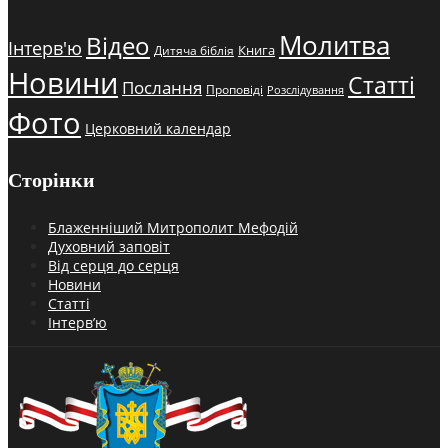
Молитва
Відео
Інтерв'ю
Книга
Дитяча біблія
Новини
Статті
Послання
Проповіді
Розслідування
Фото
Церковний календар
Сторінки
Блаженніший Митрополит Мефодій
Духовний заповіт
Від серця до серця
Новини
Статті
Інтерв’ю