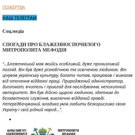
ПОЖЕРТВА
НАШ ТЕЛЕГРАМ
Соц.медіа
СПОГАДИ ПРО БЛАЖЕННОСПОЧИЛОГО
МИТРОПОЛИТА МЕФОДІЯ
“…Блаженніший мав якийсь особливий, дуже пронизливий
погляд. Він був дуже різнобічною та освіченою людиною. Він
цінував українську культуру, багато читав, працював і вимагав
від оточення відданої праці. Природжений адміністратор,
дипломат, вчитель і приклад для наслідування, непохитний
авторитет. Він був дійсно щирою людиною, здатним до
беззавітного служіння, виключно відданий правді.
Непередбачуваний, владика умів любити безкорисливо свою
Україну і свій рідний народ…”.