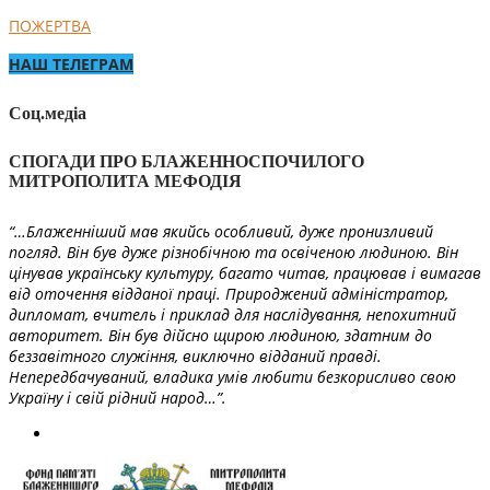
ПОЖЕРТВА
НАШ ТЕЛЕГРАМ
Соц.медіа
СПОГАДИ ПРО БЛАЖЕННОСПОЧИЛОГО
МИТРОПОЛИТА МЕФОДІЯ
“…Блаженніший мав якийсь особливий, дуже пронизливий
погляд. Він був дуже різнобічною та освіченою людиною. Він
цінував українську культуру, багато читав, працював і вимагав
від оточення відданої праці. Природжений адміністратор,
дипломат, вчитель і приклад для наслідування, непохитний
авторитет. Він був дійсно щирою людиною, здатним до
беззавітного служіння, виключно відданий правді.
Непередбачуваний, владика умів любити безкорисливо свою
Україну і свій рідний народ…”.