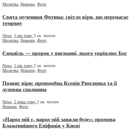
Молитва
,
Новини
,
Фото
Свята мучениця Фотина: світло віри, що перемагає
темряву
News
,
1 рік тому
3 хв.
читати
Молитва
,
Новини
,
Фото
Єзекиїль — пророк у вигнанні, якого укріплює Бог
News
,
1 рік тому
2 хв.
читати
Молитва
,
Новини
,
Фото
Подвиг віри: преподобна Ксенія Римлянка та її
духовна спадщина
News
,
2 роки тому
2 хв.
читати
Новини
,
Фото
«Народ мій є, народ мій завжди буде»: промова
Блаженнішого Епіфанія у Києві