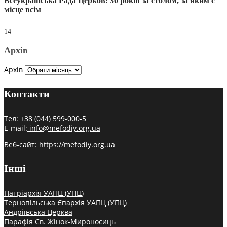
Всеукраїнська Рада Церков: 30 років за столом, за яким є
місце всім
14
Архів
Архів
Контакти
Тел:
+38 (044) 599-000-5
E-mail:
info@mefodiy.org.ua
Веб-сайт:
https://mefodiy.org.ua
Інші
Патріархія УАПЦ (УПЦ)
Тернопільська Єпархія УАПЦ (УПЦ)
Андріївська Церква
Парафія Св. Жінок-Мироносиць