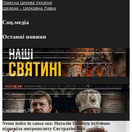
Помісна Церква України
Щедрик – Церковна Лавка
Соц.медіа
Останні новини
Захистити святині — означає захистити пам’ять людства:
Фонд пам’яті Митрополита Мефодія підтримує
міжнародну петицію щодо участі Росії в ЮНЕСКО
2 місяці тому
60
ПРИСМАК «РУССЬКОГО МІРА» в ПЦУ: ексклюзивні
документи, вирок і російський слід у Тернопільсько-
Бучацькій єпархії
2 місяці тому
298
Nemo iudex in causa sua: Наталія Шевчук публічно
відповіла митрополиту Євстратію Зорі