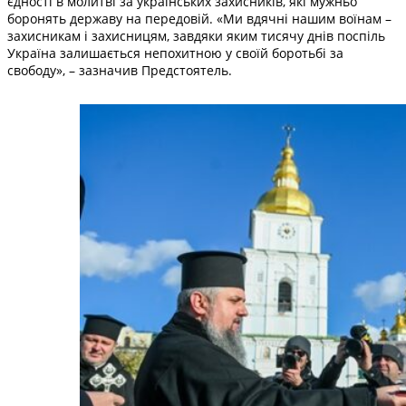
єдності в молитві за українських захисників, які мужньо
боронять державу на передовій. «Ми вдячні нашим воїнам –
захисникам і захисницям, завдяки яким тисячу днів поспіль
Україна залишається непохитною у своїй боротьбі за
свободу», – зазначив Предстоятель.