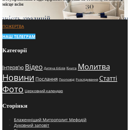
місце всім
3 тижні тому
14
ПОЖЕРТВА
НАШ ТЕЛЕГРАМ
Категорії
Молитва
Відео
Інтерв'ю
Книга
Дитяча біблія
Новини
Статті
Послання
Проповіді
Розслідування
Фото
Церковний календар
Сторінки
Блаженніший Митрополит Мефодій
Духовний заповіт