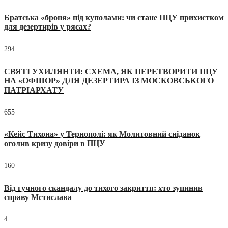
Братська «броня» під куполами: чи стане ПЦУ прихистком
для дезертирів у рясах?
294
СВЯТІ УХИЛЯНТИ: СХЕМА, ЯК ПЕРЕТВОРИТИ ПЦУ
НА «ОФШОР» ДЛЯ ДЕЗЕРТИРА ІЗ МОСКОВСЬКОГО
ПАТРІАРХАТУ
655
«Кейс Тихона» у Тернополі: як Молитовний сніданок
оголив кризу довіри в ПЦУ
160
Від гучного скандалу до тихого закриття: хто зупинив
справу Мстислава
4