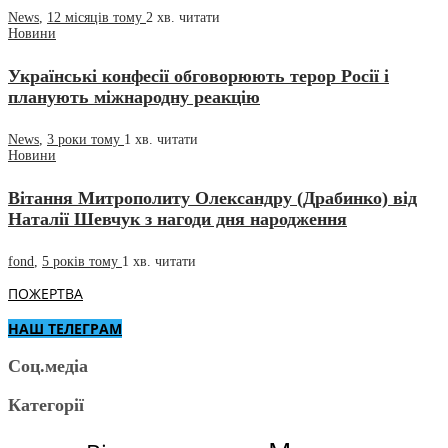
News
,
12 місяців тому
2 хв.
читати
Новини
Українські конфесії обговорюють терор Росії і
планують міжнародну реакцію
News
,
3 роки тому
1 хв.
читати
Новини
Вітання Митрополиту Олександру (Драбинко) від
Наталії Шевчук з нагоди дня народження
fond
,
5 років тому
1 хв.
читати
ПОЖЕРТВА
НАШ ТЕЛЕГРАМ
Соц.медіа
Категорії