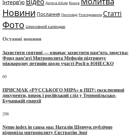
Молитва
Відео
Інтерв'ю
Книга
Дитяча біблія
Новини
Статті
Послання
Проповіді
Розслідування
Фото
Церковний календар
Останні новини
Захистити святині — означає захистити пам’ять людства:
Фонд пам’яті Митрополита Мефодія підтримує
міжнародну петицію щодо участі Росії в ЮНЕСКО
60
ПРИСМАК «РУССЬКОГО МІРА» в ПЦУ: ексклюзивні
документи, вирок і російський слід у Тернопільсько-
Бучацькій єпархії
298
Nemo iudex in causa sua: Наталія Шевчук публічно
відповіла митрополиту Євстратію Зорі