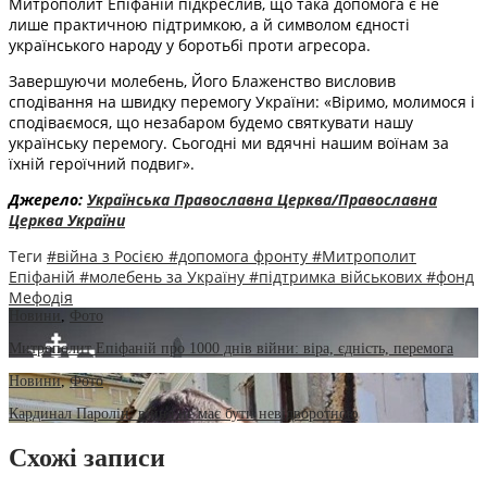
Митрополит Епіфаній підкреслив, що така допомога є не
лише практичною підтримкою, а й символом єдності
українського народу у боротьбі проти агресора.
Завершуючи молебень, Його Блаженство висловив
сподівання на швидку перемогу України: «Віримо, молимося і
сподіваємося, що незабаром будемо святкувати нашу
українську перемогу. Сьогодні ми вдячні нашим воїнам за
їхній героїчний подвиг».
Джерело:
Українська Православна Церква/Православна
Церква України
Теги
#війна з Росією
#допомога фронту
#Митрополит
Епіфаній
#молебень за Україну
#підтримка військових
#фонд
Мефодія
Новини
,
Фото
Митрополит Епіфаній про 1000 днів війни: віра, єдність, перемога
Новини
,
Фото
Кардинал Паролін: війна не має бути невідворотною
Схожі записи