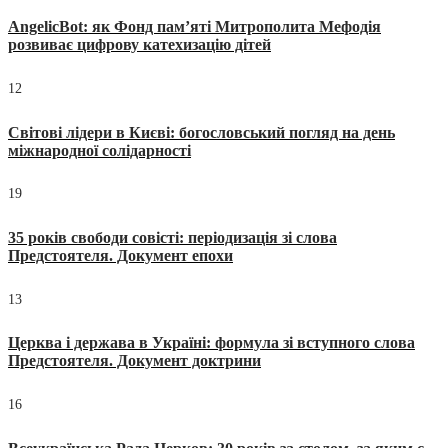
AngelicBot: як Фонд пам’яті Митрополита Мефодія
розвиває цифрову катехизацію дітей
12
Світові лідери в Києві: богословський погляд на день
міжнародної солідарності
19
35 років свободи совісті: періодизація зі слова
Предстоятеля. Документ епохи
13
Церква і держава в Україні: формула зі вступного слова
Предстоятеля. Документ доктрини
16