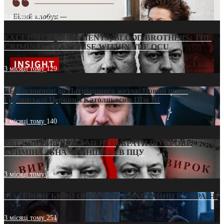
3 місяці тому
214
EXCLUSIVE (DOCUMENTS)/BLOOD BROTHERS: THE
CRIMINAL FRANCHISE WITHIN THE OCU
3 місяці тому
129
Від віолончелі до Патріаршого жезла: Новий шлях
Грузинської Церкви з Католикосом Шіо III
3 місяці тому
140
ЕКСКЛЮЗИВ (ДОКУМЕНТИ)/БРАТИ ПО КРОВІ:
КРИМІНАЛЬНА ФРАНШИЗА В ПЦУ
3 місяці тому
542
МАТЕРИНСЬКИЙ ОМОРФОР В ЧАС ВІЙНИ В УКРАЇНІ
3 місяці тому
251