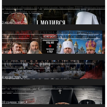
Братська «броня» під куполами: чи стане ПЦУ прихистком
для дезертирів у рясах?
3 місяці тому
294
СВЯТІ УХИЛЯНТИ: СХЕМА, ЯК ПЕРЕТВОРИТИ ПЦУ
НА «ОФШОР» ДЛЯ ДЕЗЕРТИРА ІЗ МОСКОВСЬКОГО
ПАТРІАРХАТУ
3 місяці тому
655
«Кейс Тихона» у Тернополі: як Молитовний сніданок
оголив кризу довіри в ПЦУ
4 місяці тому
160
Від гучного скандалу до тихого закриття: хто зупинив
справу Мстислава
10 години тому
4