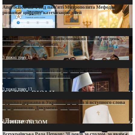
AngelicBot: як Фонд пам’яті Митрополита Мефодія
розвиває цифрову катехизацію дітей
7 днів тому
12
Світові лідери в Києві: богословський погляд на день
міжнародної солідарності
3 тижні тому
19
35 років свободи совісті: періодизація зі слова
Предстоятеля. Документ епохи
3 тижні тому
13
Церква і держава в Україні: формула зі вступного слова
Предстоятеля. Документ доктрини
3 тижні тому
16
Всеукраїнська Рада Церков: 30 років за столом, за яким є