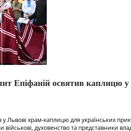
олит Епіфаній освятив каплицю 
у Львові храм-каплицю для українських прико
ли військові, духовенство та представники вла