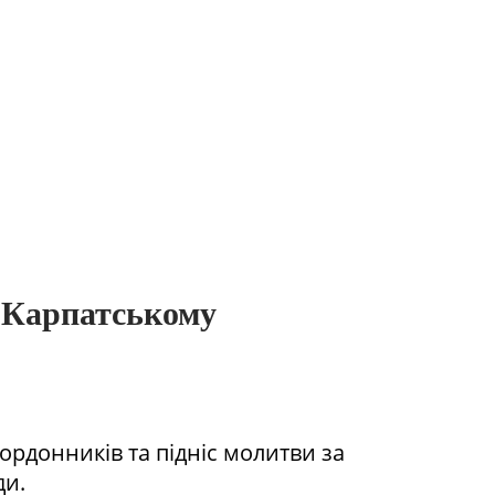
у Карпатському
рдонників та підніс молитви за
ди.