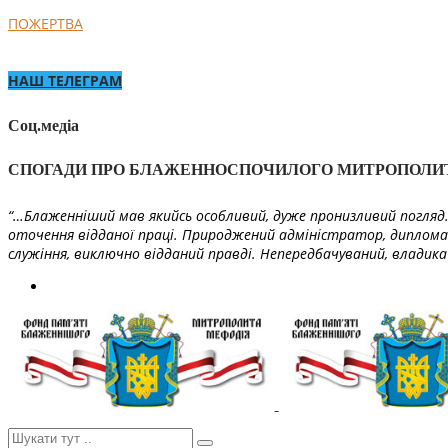
ПОЖЕРТВА
НАШ ТЕЛЕГРАМ
Соц.медіа
СПОГАДИ ПРО БЛАЖЕННОСПОЧИЛОГО МИТРОПОЛИ
“…Блаженніший мав якийсь особливий, дуже пронизливий погляд. 
оточення відданої праці. Природжений адміністратор, диплома
служіння, виключно відданий правді. Непередбачуваний, владика 