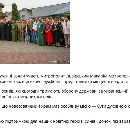
ужінні взяли участь митрополит Львівський Макарій, митрополи
ховенство, військовослужбовці, представники місцевої влади та
воїнів, які сьогодні тримають оборону держави, за український н
х воїнів та мирних жителів.
що новоосвячений храм має особливу місію — бути духовною опо
ю підтримкою для наших новітніх героїв, синів і дочок, які зара