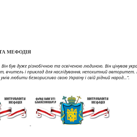
ТА МЕФОДІЯ
Він був дуже різнобічною та освіченою людиною. Він цінував укра
т, вчитель і приклад для наслідування, непохитний авторитет. 
умів любити безкорисливо свою Україну і свій рідний народ…”.