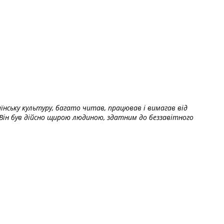
їнську культуру, багато читав, працював і вимагав від
Він був дійсно щирою людиною, здатним до беззавітного