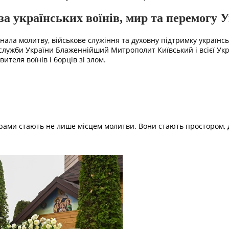
а українських воїнів, мир та перемогу 
днала молитву, військове служіння та духовну підтримку українсь
служби України Блаженнійший Митрополит Київський і всієї Ук
теля воїнів і борців зі злом.
і храми стають не лише місцем молитви. Вони стають простором,