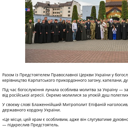
Разом із Предстоятелем Православної Церкви України у богосл
керівництво Карпатського прикордонного загону, капелани, ду
Під час богослужіння лунала особлива молитва за Україну — за 
від російської агресії. Окремо молилися за упокій душ полегли
У своєму слові Блаженнійший Митрополит Епіфаній наголосив, 
державного кордону України.
«Це місце, цей храм є особливим, адже він слугуватиме духовно
— підкреслив Предстоятель.