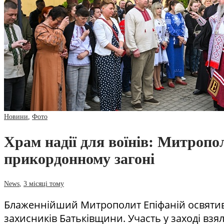
Новини
,
Фото
Храм надії для воїнів: Митроп
прикордонному загоні
News
,
3 місяці тому
Блаженнійший Митрополит Епіфаній освятив 
захисників Батьківщини. Участь у заході взя