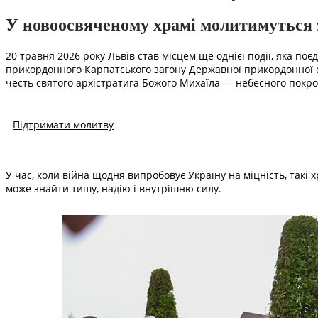
У новоосвяченому храмі молитимуться з
20 травня 2026 року Львів став місцем ще однієї події, яка поє
прикордонного Карпатського загону Державної прикордонної 
честь святого архістратига Божого Михаїла — небесного покрови
Підтримати молитву
У час, коли війна щодня випробовує Україну на міцність, так
може знайти тишу, надію і внутрішню силу.