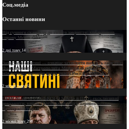
Соц.медіа
Останні новини
Від гучного скандалу до тихого закриття: хто зупинив
справу Мстислава
2 дні тому
14
Захистити святині — означає захистити пам’ять людства:
Фонд пам’яті Митрополита Мефодія підтримує
міжнародну петицію щодо участі Росії в ЮНЕСКО
2 місяці тому
61
ПРИСМАК «РУССЬКОГО МІРА» в ПЦУ: ексклюзивні
документи, вирок і російський слід у Тернопільсько-
Бучацькій єпархії
2 місяці тому
298