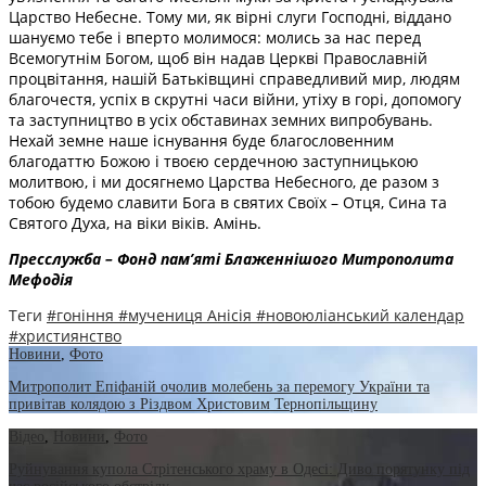
Царство Небесне. Тому ми, як вірні слуги Господні, віддано
шануємо тебе і вперто молимося: молись за нас перед
Всемогутнім Богом, щоб він надав Церкві Православній
процвітання, нашій Батьківщині справедливий мир, людям
благочестя, успіх в скрутні часи війни, утіху в горі, допомогу
та заступництво в усіх обставинах земних випробувань.
Нехай земне наше існування буде благословенним
благодаттю Божою і твоєю сердечною заступницькою
молитвою, і ми досягнемо Царства Небесного, де разом з
тобою будемо славити Бога в святих Своїх – Отця, Сина та
Святого Духа, на віки віків. Амінь.
Пресслужба – Фонд пам’яті Блаженнішого Митрополита
Мефодія
Теги
#гоніння
#мучениця Анісія
#новоюліанський календар
#християнство
Новини
,
Фото
Митрополит Епіфаній очолив молебень за перемогу України та
привітав колядою з Різдвом Христовим Тернопільщину
Відео
,
Новини
,
Фото
Руйнування купола Стрітенського храму в Одесі: Диво порятунку під