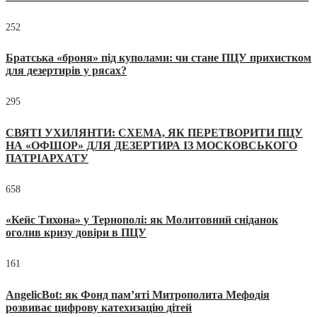
252
Братська «броня» під куполами: чи стане ПЦУ прихистком
для дезертирів у рясах?
295
СВЯТІ УХИЛЯНТИ: СХЕМА, ЯК ПЕРЕТВОРИТИ ПЦУ
НА «ОФШОР» ДЛЯ ДЕЗЕРТИРА ІЗ МОСКОВСЬКОГО
ПАТРІАРХАТУ
658
«Кейс Тихона» у Тернополі: як Молитовний сніданок
оголив кризу довіри в ПЦУ
161
AngelicBot: як Фонд пам’яті Митрополита Мефодія
розвиває цифрову катехизацію дітей