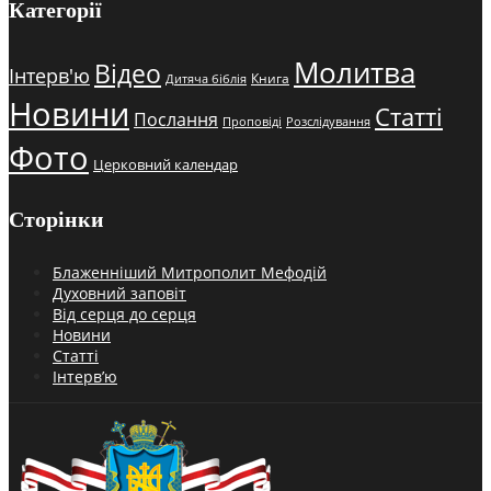
Категорії
Молитва
Відео
Інтерв'ю
Книга
Дитяча біблія
Новини
Статті
Послання
Проповіді
Розслідування
Фото
Церковний календар
Сторінки
Блаженніший Митрополит Мефодій
Духовний заповіт
Від серця до серця
Новини
Статті
Інтерв’ю