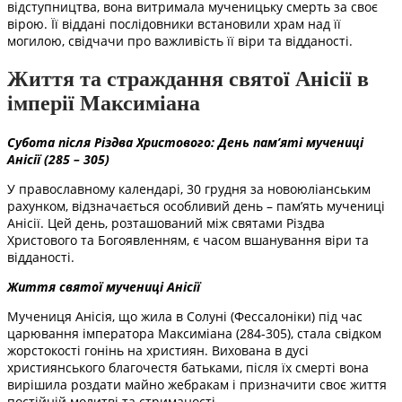
відступництва, вона витримала мученицьку смерть за своє
вірою. Її віддані послідовники встановили храм над її
могилою, свідчачи про важливість її віри та відданості.
Життя та страждання святої Анісії в
імперії Максиміана
Субота після Різдва Христового: День пам’яті мучениці
Анісії (285 – 305)
У православному календарі, 30 грудня за новоюліанським
рахунком, відзначається особливий день – пам’ять мучениці
Анісії. Цей день, розташований між святами Різдва
Христового та Богоявленням, є часом вшанування віри та
відданості.
Життя святої мучениці Анісії
Мучениця Анісія, що жила в Солуні (Фессалоніки) під час
царювання імператора Максиміана (284-305), стала свідком
жорстокості гонінь на християн. Вихована в дусі
християнського благочестя батьками, після їх смерті вона
вирішила роздати майно жебракам і призначити своє життя
постійній молитві та стриманості.