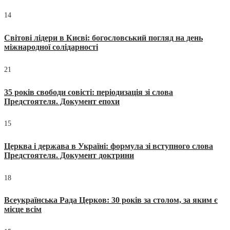
14
Світові лідери в Києві: богословський погляд на день
міжнародної солідарності
21
35 років свободи совісті: періодизація зі слова
Предстоятеля. Документ епохи
15
Церква і держава в Україні: формула зі вступного слова
Предстоятеля. Документ доктрини
18
Всеукраїнська Рада Церков: 30 років за столом, за яким є
місце всім