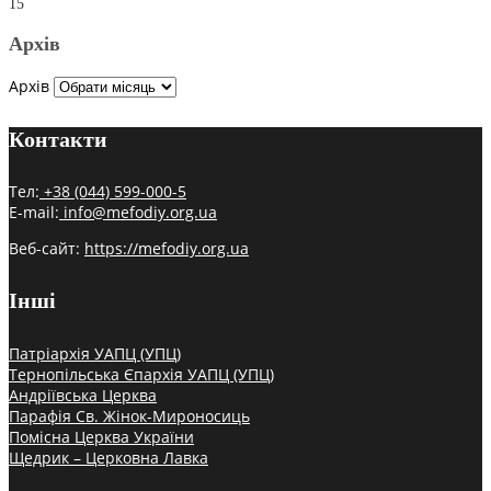
15
Архів
Архів
Контакти
Тел:
+38 (044) 599-000-5
E-mail:
info@mefodiy.org.ua
Веб-сайт:
https://mefodiy.org.ua
Інші
Патріархія УАПЦ (УПЦ)
Тернопільська Єпархія УАПЦ (УПЦ)
Андріївська Церква
Парафія Св. Жінок-Мироносиць
Помісна Церква України
Щедрик – Церковна Лавка