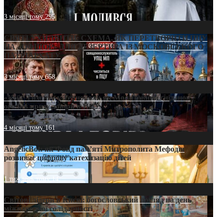
3 місяці тому
295
СВЯТІ УХИЛЯНТИ: СХЕМА, ЯК ПЕРЕТВОРИТИ ПЦУ
НА «ОФШОР» ДЛЯ ДЕЗЕРТИРА ІЗ МОСКОВСЬКОГО
ПАТРІАРХАТУ
3 місяці тому
658
«Кейс Тихона» у Тернополі: як Молитовний сніданок
оголив кризу довіри в ПЦУ
4 місяці тому
161
AngelicBot: як Фонд пам’яті Митрополита Мефодія
розвиває цифрову катехизацію дітей
1 тиждень тому
14
Світові лідери в Києві: богословський погляд на день
міжнародної солідарності