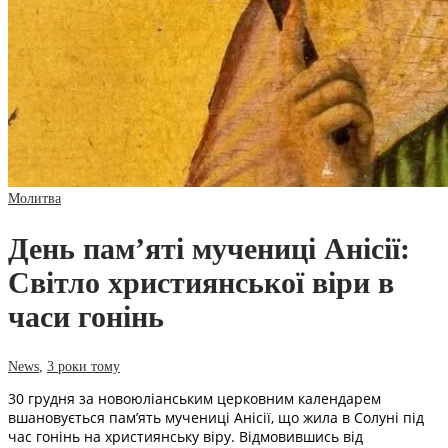
Молитва
День пам’яті мучениці Анісії:
Світло християнської віри в
часи гонінь
News
,
3 роки тому
30 грудня за новоюліанським церковним календарем
вшановується пам’ять мучениці Анісії, що жила в Солуні під
час гонінь на християнську віру. Відмовившись від