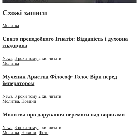
час російського обстрілу
Схожі записи
Молитва
Свято преподобного Ігнатія: Відданість і духовна
спадщина
News
,
3 роки тому
2 хв.
читати
Молитва
Мученик Аристид Філософ: Голос Віри перед
імператором
News
,
3 роки тому
2 хв.
читати
Молитва
,
Новини
Молитва про дарування перемоги над ворогами
News
,
3 роки тому
2 хв.
читати
Молитва
,
Новини
,
Фото