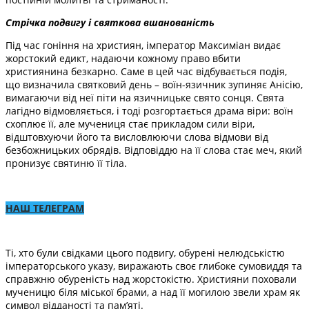
Стрічка подвигу і святкова вшанованість
Під час гоніння на християн, імператор Максиміан видає
жорстокий едикт, надаючи кожному право вбити
християнина безкарно. Саме в цей час відбувається подія,
що визначила святковий день – воїн-язичник зупиняє Анісію,
вимагаючи від неї піти на язичницьке свято сонця. Свята
лагідно відмовляється, і тоді розгортається драма віри: воїн
схоплює її, але мучениця стає прикладом сили віри,
відштовхуючи його та висловлюючи слова відмови від
безбожницьких обрядів. Відповіддю на її слова стає меч, який
пронизує святиню її тіла.
НАШ ТЕЛЕГРАМ
Ті, хто були свідками цього подвигу, обурені нелюдськістю
імператорського указу, виражають своє глибоке сумовиддя та
справжню обуреність над жорстокістю. Християни поховали
мученицю біля міської брами, а над її могилою звели храм як
символ відданості та пам’яті.