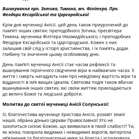
Вшанування прп. Зотика, Тимона, мч. Філітера, Прп.
Феодори Кесарійської та Царгородської
Крім дня мучениці Анісії, цей день також приурочений до
пам’яті інших святих: преподобного Зотика, пресвітера
Тимона, мученика Філітера Нікомидійського, і преподобних
Феодори Кесарійської та Царгородської. Кожен з них
залишив свій слід у історії християнства, і їх пам’ять додає
глибину та значення цьому особливому дню.
День пам’яті мучениці Анісії стає часом рефлексії та
вшанування героїчного свідчення віри в найважчих часах. Її
життя і смерть нагадують нам про невід’ємну вартість віри та
відданості в ім’я вищих ідеалів. Святкова подія також вбачає
вшанування інших святих, які своїм життям прикладаються
до величі Божої та людської доброти.
Молитва до святої мучениці Анісії Солунської:
О, благочестива мученице Христова Анісіє, розквіт землі
нашої, обрана донько Церкви Православної! Хто не
захопиться силою Божою, що виявилася в твоїй слабості? Ти,
як жінка, покорила видимих і невидимих ворогів, витерпіла
ув’язнення та багаточисельні муки за Христа і успадкувала