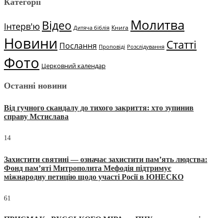
Категорії
Молитва
Відео
Інтерв'ю
Книга
Дитяча біблія
Новини
Статті
Послання
Проповіді
Розслідування
Фото
Церковний календар
Останні новини
Від гучного скандалу до тихого закриття: хто зупинив
справу Мстислава
14
Захистити святині — означає захистити пам’ять людства:
Фонд пам’яті Митрополита Мефодія підтримує
міжнародну петицію щодо участі Росії в ЮНЕСКО
61