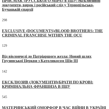
ПРИСМАК «РУССЬКОГО МІРА» в ПЦУ: ексклюзивні
документи, вирок і російський слід у Тернопільсько-
Бучацькій єпархії
298
EXCLUSIVE (DOCUMENTS)/BLOOD BROTHERS: THE
CRIMINAL FRANCHISE WITHIN THE OCU
129
Від віолончелі до Патріаршого жезла: Новий шлях
Грузинської Церкви з Католикосом Шіо III
142
ЕКСКЛЮЗИВ (ДОКУМЕНТИ)/БРАТИ ПО КРОВІ:
КРИМІНАЛЬНА ФРАНШИЗА В ПЦУ
545
МАТЕРИНСЬКИЙ ОМОРФОР В ЧАС ВІЙНИ В УКРАЇНІ