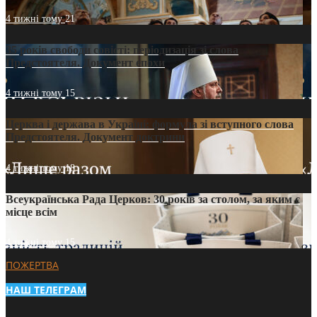
4 тижні тому
21
35 років свободи совісті: періодизація зі слова
Предстоятеля. Документ епохи
4 тижні тому
15
Церква і держава в Україні: формула зі вступного слова
Предстоятеля. Документ доктрини
4 тижні тому
18
Всеукраїнська Рада Церков: 30 років за столом, за яким є
місце всім
4 тижні тому
15
ПОЖЕРТВА
НАШ ТЕЛЕГРАМ