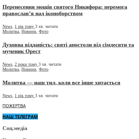
Перенесення мощів святого Никифора: перемога
православ’я над іконоборством
News
,
1 рік тому
3 хв.
читати
Молитва
,
Новини
,
Фото
Духовна відданість: святі апостоли від сімдесяти та
мученик Орест
News
,
2 роки тому
3 хв.
читати
Молитва
,
Новини
,
Фото
Молитва — наш тил, коли все інше хитається
News
,
1 рік тому
3 хв.
читати
ПОЖЕРТВА
НАШ ТЕЛЕГРАМ
Соц.медіа