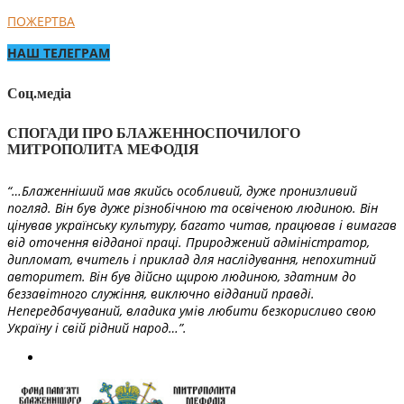
ПОЖЕРТВА
НАШ ТЕЛЕГРАМ
Соц.медіа
СПОГАДИ ПРО БЛАЖЕННОСПОЧИЛОГО
МИТРОПОЛИТА МЕФОДІЯ
“…Блаженніший мав якийсь особливий, дуже пронизливий
погляд. Він був дуже різнобічною та освіченою людиною. Він
цінував українську культуру, багато читав, працював і вимагав
від оточення відданої праці. Природжений адміністратор,
дипломат, вчитель і приклад для наслідування, непохитний
авторитет. Він був дійсно щирою людиною, здатним до
беззавітного служіння, виключно відданий правді.
Непередбачуваний, владика умів любити безкорисливо свою
Україну і свій рідний народ…”.