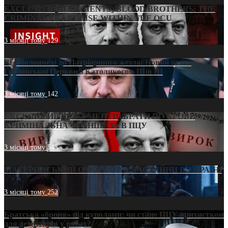
EXCLUSIVE (DOCUMENTS)/BLOOD BROTHERS: THE
CRIMINAL FRANCHISE WITHIN THE OCU
3 місяці тому
129
Від віолончелі до Патріаршого жезла: Новий шлях
Грузинської Церкви з Католикосом Шіо III
3 місяці тому
142
ЕКСКЛЮЗИВ (ДОКУМЕНТИ)/БРАТИ ПО КРОВІ:
КРИМІНАЛЬНА ФРАНШИЗА В ПЦУ
3 місяці тому
545
МАТЕРИНСЬКИЙ ОМОРФОР В ЧАС ВІЙНИ В УКРАЇНІ
3 місяці тому
252
Братська «броня» під куполами: чи стане ПЦУ прихистком
для дезертирів у рясах?