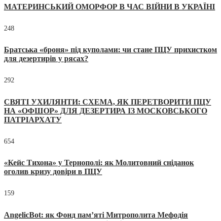
МАТЕРИНСЬКИЙ ОМОРФОР В ЧАС ВІЙНИ В УКРАЇНІ
248
Братська «броня» під куполами: чи стане ПЦУ прихистком
для дезертирів у рясах?
292
СВЯТІ УХИЛЯНТИ: СХЕМА, ЯК ПЕРЕТВОРИТИ ПЦУ
НА «ОФШОР» ДЛЯ ДЕЗЕРТИРА ІЗ МОСКОВСЬКОГО
ПАТРІАРХАТУ
654
«Кейс Тихона» у Тернополі: як Молитовний сніданок
оголив кризу довіри в ПЦУ
159
AngelicBot: як Фонд пам’яті Митрополита Мефодія