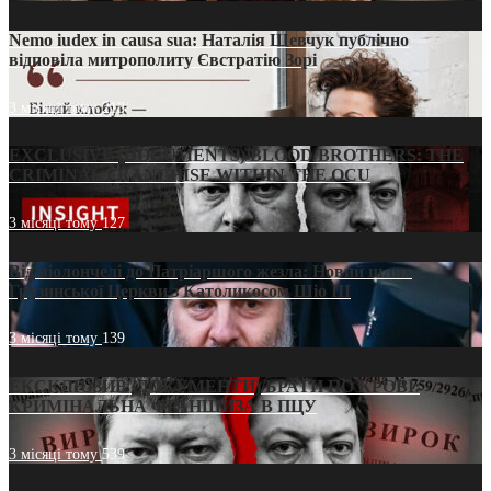
Nemo iudex in causa sua: Наталія Шевчук публічно
відповіла митрополиту Євстратію Зорі
3 місяці тому
213
EXCLUSIVE (DOCUMENTS)/BLOOD BROTHERS: THE
CRIMINAL FRANCHISE WITHIN THE OCU
3 місяці тому
127
Від віолончелі до Патріаршого жезла: Новий шлях
Грузинської Церкви з Католикосом Шіо III
3 місяці тому
139
ЕКСКЛЮЗИВ (ДОКУМЕНТИ)/БРАТИ ПО КРОВІ:
КРИМІНАЛЬНА ФРАНШИЗА В ПЦУ
3 місяці тому
539