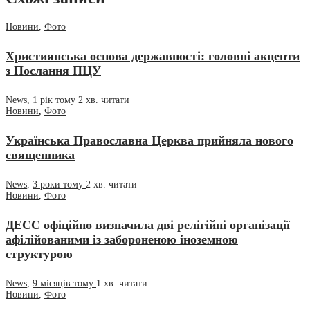
Новини
,
Фото
Християнська основа державності: головні акценти
з Послання ПЦУ
News
,
1 рік тому
2 хв.
читати
Новини
,
Фото
Українська Православна Церква прийняла нового
священника
News
,
3 роки тому
2 хв.
читати
Новини
,
Фото
ДЕСС офіційно визначила дві релігійні організації
афілійованими із забороненою іноземною
структурою
News
,
9 місяців тому
1 хв.
читати
Новини
,
Фото