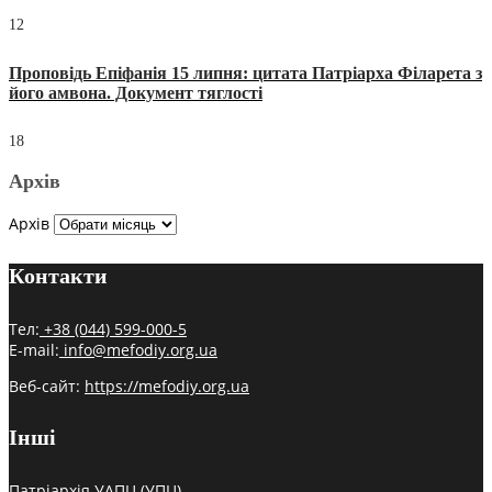
12
Проповідь Епіфанія 15 липня: цитата Патріарха Філарета з
його амвона. Документ тяглості
18
Архів
Архів
Контакти
Тел:
+38 (044) 599-000-5
E-mail:
info@mefodiy.org.ua
Веб-сайт:
https://mefodiy.org.ua
Інші
Патріархія УАПЦ (УПЦ)