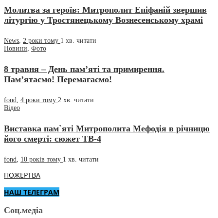
Молитва за героїв: Митрополит Епіфаній звершив
літургію у Тростянецькому Вознесенському храмі
News
,
2 роки тому
1 хв.
читати
Новини
,
Фото
8 травня – День пам’яті та примирення.
Пам’ятаємо! Перемагаємо!
fond
,
4 роки тому
2 хв.
читати
Відео
Виставка пам`яті Митрополита Мефодія в річницю
його смерті: сюжет ТВ-4
fond
,
10 років тому
1 хв.
читати
ПОЖЕРТВА
НАШ ТЕЛЕГРАМ
Соц.медіа