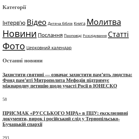
Категорії
Молитва
Відео
Інтерв'ю
Книга
Дитяча біблія
Новини
Статті
Послання
Проповіді
Розслідування
Фото
Церковний календар
Останні новини
Захистити святині — означає захистити пам’ять людства:
Фонд пам’яті Митрополита Мефодія підтримує
міжнародну петицію щодо участі Росії в ЮНЕСКО
58
ПРИСМАК «РУССЬКОГО МІРА» в ПЦУ: ексклюзивні
документи, вирок і російський слід у Тернопільсько-
Бучацькій єпархії
293