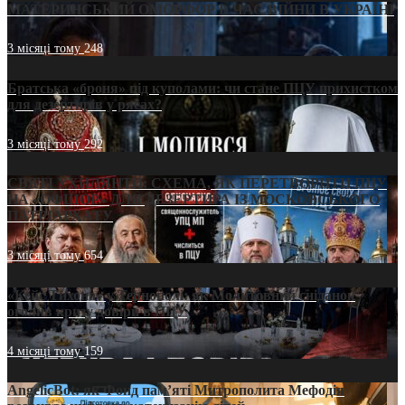
МАТЕРИНСЬКИЙ ОМОРФОР В ЧАС ВІЙНИ В УКРАЇНІ
3 місяці тому
248
Братська «броня» під куполами: чи стане ПЦУ прихистком
для дезертирів у рясах?
3 місяці тому
292
СВЯТІ УХИЛЯНТИ: СХЕМА, ЯК ПЕРЕТВОРИТИ ПЦУ
НА «ОФШОР» ДЛЯ ДЕЗЕРТИРА ІЗ МОСКОВСЬКОГО
ПАТРІАРХАТУ
3 місяці тому
654
«Кейс Тихона» у Тернополі: як Молитовний сніданок
оголив кризу довіри в ПЦУ
4 місяці тому
159
AngelicBot: як Фонд пам’яті Митрополита Мефодія