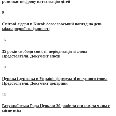
розвиває цифрову катехизацію дітей
9
Світові лідери в Києві: богословський погляд на день
міжнародної солідарності
16
35 років свободи совісті: періодизація зі слова
Предстоятеля. Документ епохи
10
Церква і держава в Україні: формула зі вступного слова
Предстоятеля. Документ доктрини
13
Всеукраїнська Рада Церков: 30 років за столом, за яким є
місце всім