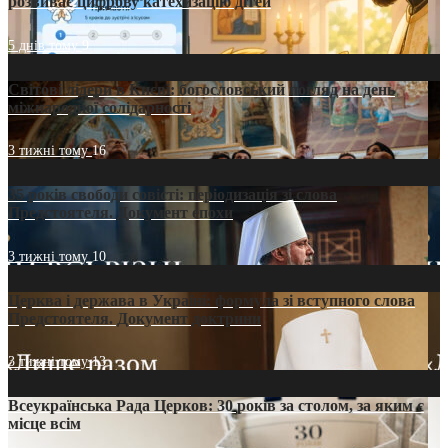
розвиває цифрову катехизацію дітей
5 днів тому
9
Світові лідери в Києві: богословський погляд на день
міжнародної солідарності
3 тижні тому
16
35 років свободи совісті: періодизація зі слова
Предстоятеля. Документ епохи
3 тижні тому
10
Церква і держава в Україні: формула зі вступного слова
Предстоятеля. Документ доктрини
3 тижні тому
13
Всеукраїнська Рада Церков: 30 років за столом, за яким є
місце всім