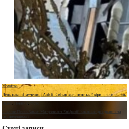
Молитва
День пам'яті мучениці Анісії: Світло християнської віри в часи гонінь
Відео
,
Новини
,
Фото
Ракетне Пекло Зими: Митрополит Епіфаній закликає до єднання та
справедливості
Схожі записи