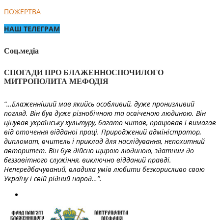
ПОЖЕРТВА
НАШ ТЕЛЕГРАМ
Соц.медіа
СПОГАДИ ПРО БЛАЖЕННОСПОЧИЛОГО
МИТРОПОЛИТА МЕФОДІЯ
“…Блаженніший мав якийсь особливий, дуже пронизливий
погляд. Він був дуже різнобічною та освіченою людиною. Він
цінував українську культуру, багато читав, працював і вимагав
від оточення відданої праці. Природжений адміністратор,
дипломат, вчитель і приклад для наслідування, непохитний
авторитет. Він був дійсно щирою людиною, здатним до
беззавітного служіння, виключно відданий правді.
Непередбачуваний, владика умів любити безкорисливо свою
Україну і свій рідний народ…”.