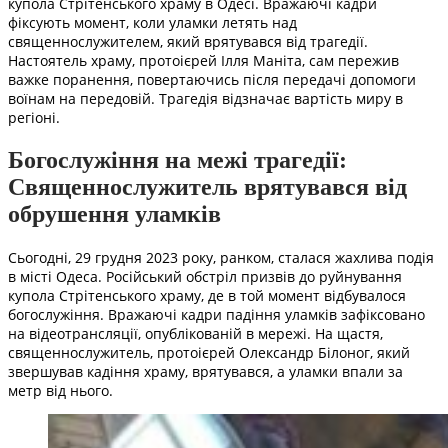
купола Стрітенського храму в Одесі. Вражаючі кадри
фіксують момент, коли уламки летять над
священнослужителем, який врятувався від трагедії.
Настоятель храму, протоієрей Ілля Маніта, сам пережив
важке поранення, повертаючись після передачі допомоги
воїнам на передовій. Трагедія відзначає вартість миру в
регіоні.
Богослужіння на межі трагедії:
Священнослужитель врятувався від
обрушення уламків
Сьогодні, 29 грудня 2023 року, ранком, сталася жахлива подія
в місті Одеса. Російський обстріл призвів до руйнування
купола Стрітенського храму, де в той момент відбувалося
богослужіння. Вражаючі кадри падіння уламків зафіксовано
на відеотрансляції, опублікованій в мережі. На щастя,
священнослужитель, протоієрей Олександр Білоног, який
звершував кадіння храму, врятувався, а уламки впали за
метр від нього.