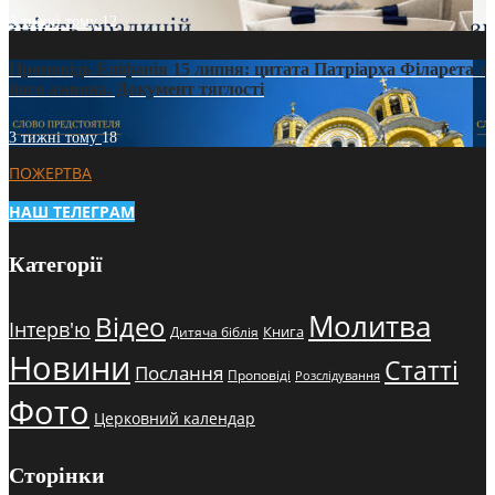
3 тижні тому
12
Проповідь Епіфанія 15 липня: цитата Патріарха Філарета з
його амвона. Документ тяглості
3 тижні тому
18
ПОЖЕРТВА
НАШ ТЕЛЕГРАМ
Категорії
Молитва
Відео
Інтерв'ю
Книга
Дитяча біблія
Новини
Статті
Послання
Проповіді
Розслідування
Фото
Церковний календар
Сторінки