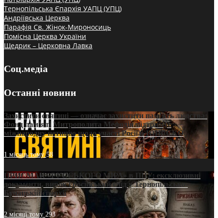
Тернопільська Єпархія УАПЦ (УПЦ)
Андріївська Церква
Парафія Св. Жінок-Мироносиць
Помісна Церква України
Щедрик – Церковна Лавка
Соц.медіа
Останні новини
Захистити святині — означає захистити пам’ять людства:
Фонд пам’яті Митрополита Мефодія підтримує
міжнародну петицію щодо участі Росії в ЮНЕСКО
1 місяць тому
58
ПРИСМАК «РУССЬКОГО МІРА» в ПЦУ: ексклюзивні
документи, вирок і російський слід у Тернопільсько-
Бучацькій єпархії
2 місяці тому
293