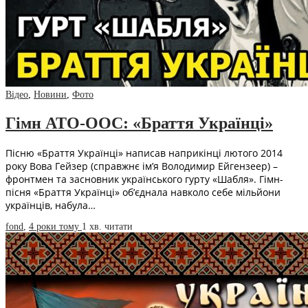
Відео
,
Новини
,
Фото
Гімн АТО-ООС: «Браття Українці»
Пісню «Браття Українці» написав наприкінці лютого 2014
року Вова Гейзер (справжнє ім’я Володимир Ейгензеер) –
фронтмен та засновник українського гурту «Шабля». Гімн-
пісня «Браття Українці» об’єднала навколо себе мільйони
українців, набула…
fond
,
4 роки тому
1 хв.
читати