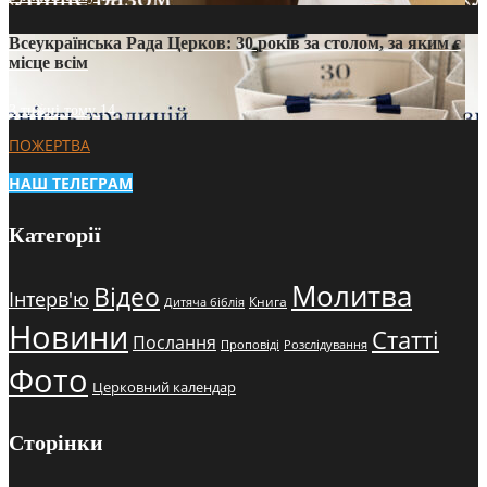
Всеукраїнська Рада Церков: 30 років за столом, за яким є
місце всім
3 тижні тому
14
ПОЖЕРТВА
НАШ ТЕЛЕГРАМ
Категорії
Молитва
Відео
Інтерв'ю
Книга
Дитяча біблія
Новини
Статті
Послання
Проповіді
Розслідування
Фото
Церковний календар
Сторінки