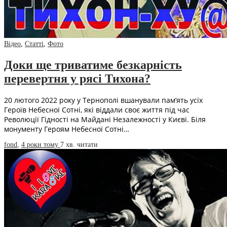
Відео
,
Статті
,
Фото
Доки ще триватиме безкарність
перевертня у рясі Тихона?
20 лютого 2022 року у Тернополі вшанували пам’ять усіх
Героїв Небесної Сотні, які віддали своє життя під час
Революції Гідності на Майдані Незалежності у Києві. Біля
монументу Героям Небесної Сотні…
fond
,
4 роки тому
7 хв.
читати