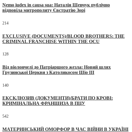
Nemo iudex in causa sua: Наталія Шевчук публічно
відповіла митрополиту Євстратію Зорі
214
EXCLUSIVE (DOCUMENTS)/BLOOD BROTHERS: THE
CRIMINAL FRANCHISE WITHIN THE OCU
128
Від віолончелі до Патріаршого жезла: Новий шлях
Грузинської Церкви з Католикосом Шіо III
140
ЕКСКЛЮЗИВ (ДОКУМЕНТИ)/БРАТИ ПО КРОВІ:
КРИМІНАЛЬНА ФРАНШИЗА В ПЦУ
542
МАТЕРИНСЬКИЙ ОМОРФОР В ЧАС ВІЙНИ В УКРАЇНІ