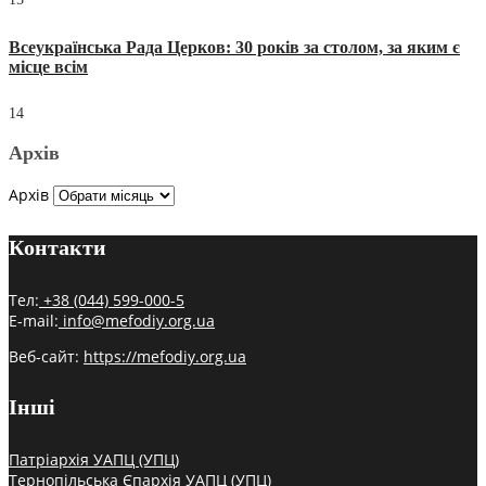
Всеукраїнська Рада Церков: 30 років за столом, за яким є
місце всім
14
Архів
Архів
Контакти
Тел:
+38 (044) 599-000-5
E-mail:
info@mefodiy.org.ua
Веб-сайт:
https://mefodiy.org.ua
Інші
Патріархія УАПЦ (УПЦ)
Тернопільська Єпархія УАПЦ (УПЦ)