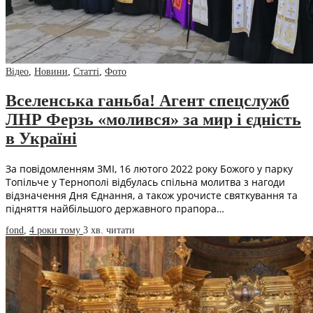
Відео
,
Новини
,
Статті
,
Фото
Вселенська ганьба! Агент спецслужб
ЛНР Ферзь «молився» за мир і єдність
в Україні
За повідомленням ЗМІ, 16 лютого 2022 року Божого у парку
Топільче у Тернополі відбулась спільна молитва з нагоди
відзначення Дня Єднання, а також урочисте святкування та
підняття найбільшого державного прапора…
fond
,
4 роки тому
3 хв.
читати