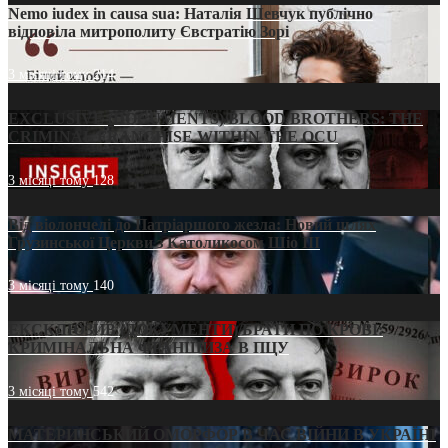
Nemo iudex in causa sua: Наталія Шевчук публічно
відповіла митрополиту Євстратію Зорі
3 місяці тому
214
EXCLUSIVE (DOCUMENTS)/BLOOD BROTHERS: THE
CRIMINAL FRANCHISE WITHIN THE OCU
3 місяці тому
128
Від віолончелі до Патріаршого жезла: Новий шлях
Грузинської Церкви з Католикосом Шіо III
3 місяці тому
140
ЕКСКЛЮЗИВ (ДОКУМЕНТИ)/БРАТИ ПО КРОВІ:
КРИМІНАЛЬНА ФРАНШИЗА В ПЦУ
3 місяці тому
542
МАТЕРИНСЬКИЙ ОМОРФОР В ЧАС ВІЙНИ В УКРАЇНІ