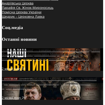
Андріївська Церква
Парафія Св. Жінок-Мироносиць
Помісна Церква України
Щедрик – Церковна Лавка
Соц.медіа
Останні новини
Захистити святині — означає захистити пам’ять людства:
Фонд пам’яті Митрополита Мефодія підтримує
міжнародну петицію щодо участі Росії в ЮНЕСКО
2 місяці тому
59
ПРИСМАК «РУССЬКОГО МІРА» в ПЦУ: ексклюзивні
документи, вирок і російський слід у Тернопільсько-
Бучацькій єпархії
2 місяці тому
297