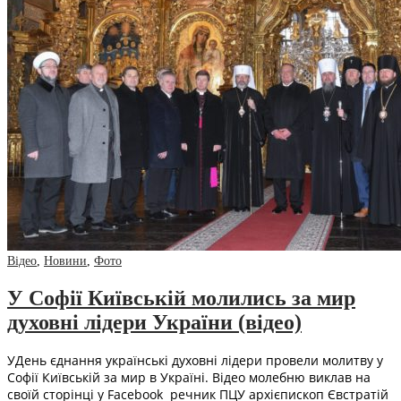
Відео
,
Новини
,
Фото
У Софії Київській молились за мир
духовні лідери України (відео)
УДень єднання українські духовні лідери провели молитву у
Софії Київській за мир в Україні. Відео молебню виклав на
своїй сторінці у Facebook речник ПЦУ архієпископ Євстратій