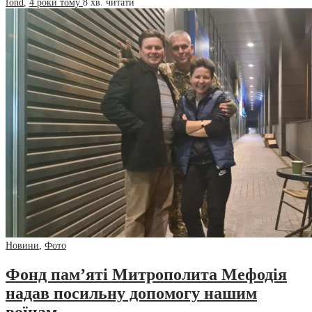
fond
,
4 роки тому
8 хв.
читати
Новини
,
Фото
Фонд пам’яті Митрополита Мефодія
надав посильну допомогу нашим
воїнам