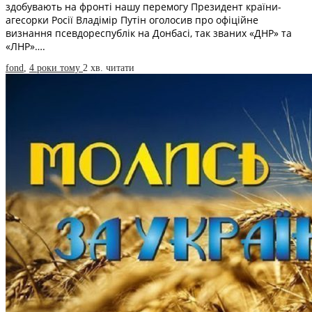
здобувають на фронті нашу перемогу Президент країни-
агесорки Росії Владімір Путін оголосив про офіційне
визнання псевдореспублік на Донбасі, так званих «ДНР» та
«ЛНР»….
fond
,
4 роки тому
2 хв.
читати