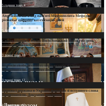
5 години тому
4
AngelicBot: як Фонд пам’яті Митрополита Мефодія
розвиває цифрову катехизацію дітей
6 днів тому
11
Світові лідери в Києві: богословський погляд на день
міжнародної солідарності
3 тижні тому
18
35 років свободи совісті: періодизація зі слова
Предстоятеля. Документ епохи
3 тижні тому
12
Церква і держава в Україні: формула зі вступного слова
Предстоятеля. Документ доктрини
3 тижні тому
15