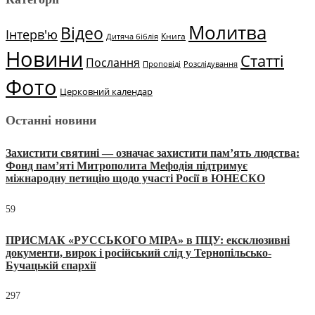
Молитва
Відео
Інтерв'ю
Книга
Дитяча біблія
Новини
Статті
Послання
Проповіді
Розслідування
Фото
Церковний календар
Останні новини
Захистити святині — означає захистити пам’ять людства:
Фонд пам’яті Митрополита Мефодія підтримує
міжнародну петицію щодо участі Росії в ЮНЕСКО
59
ПРИСМАК «РУССЬКОГО МІРА» в ПЦУ: ексклюзивні
документи, вирок і російський слід у Тернопільсько-
Бучацькій єпархії
297