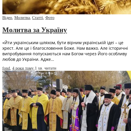
Відео
,
Молитва
,
Статті
,
Фото
Молитва за Україну
«Йти українським шляхом, бути вірним українській ідеї – це
хрест. Але це і благословення Боже. Нам важко. Але історичні
випробування попускаються нам Богом через Його особливу
любов до України. Адже…
fond
,
4 роки тому
1 хв.
читати