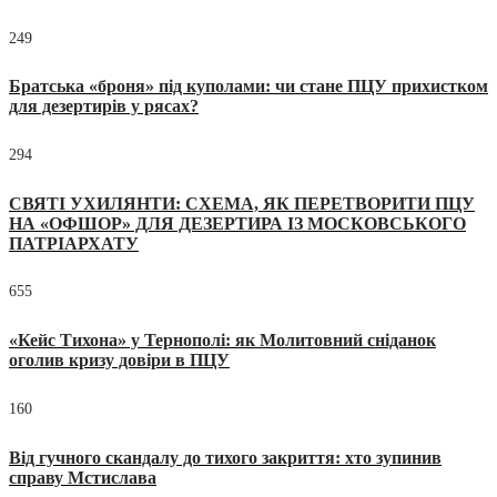
249
Братська «броня» під куполами: чи стане ПЦУ прихистком
для дезертирів у рясах?
294
СВЯТІ УХИЛЯНТИ: СХЕМА, ЯК ПЕРЕТВОРИТИ ПЦУ
НА «ОФШОР» ДЛЯ ДЕЗЕРТИРА ІЗ МОСКОВСЬКОГО
ПАТРІАРХАТУ
655
«Кейс Тихона» у Тернополі: як Молитовний сніданок
оголив кризу довіри в ПЦУ
160
Від гучного скандалу до тихого закриття: хто зупинив
справу Мстислава