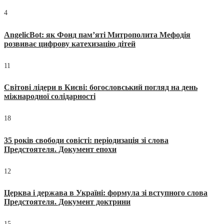
4
AngelicBot: як Фонд пам’яті Митрополита Мефодія
розвиває цифрову катехизацію дітей
11
Світові лідери в Києві: богословський погляд на день
міжнародної солідарності
18
35 років свободи совісті: періодизація зі слова
Предстоятеля. Документ епохи
12
Церква і держава в Україні: формула зі вступного слова
Предстоятеля. Документ доктрини
15