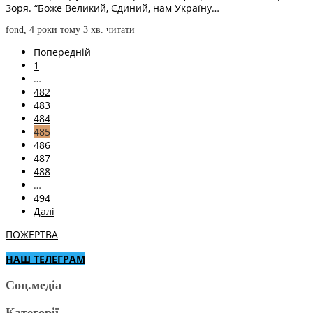
Зоря. “Боже Великий, Єдиний, нам Україну…
fond
,
4 роки тому
3 хв.
читати
Попередній
1
…
482
483
484
485
486
487
488
…
494
Далі
ПОЖЕРТВА
НАШ ТЕЛЕГРАМ
Соц.медіа
Категорії