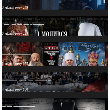
3 місяці тому
249
Братська «броня» під куполами: чи стане ПЦУ прихистком
для дезертирів у рясах?
3 місяці тому
294
СВЯТІ УХИЛЯНТИ: СХЕМА, ЯК ПЕРЕТВОРИТИ ПЦУ
НА «ОФШОР» ДЛЯ ДЕЗЕРТИРА ІЗ МОСКОВСЬКОГО
ПАТРІАРХАТУ
3 місяці тому
655
«Кейс Тихона» у Тернополі: як Молитовний сніданок
оголив кризу довіри в ПЦУ
4 місяці тому
160
Від гучного скандалу до тихого закриття: хто зупинив
справу Мстислава