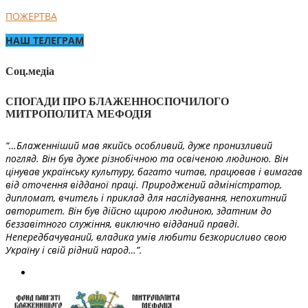
ПОЖЕРТВА
НАШ ТЕЛЕГРАМ
Соц.медіа
СПОГАДИ ПРО БЛАЖЕННОСПОЧИЛОГО
МИТРОПОЛИТА МЕФОДІЯ
“…Блаженніший мав якийсь особливий, дуже пронизливий
погляд. Він був дуже різнобічною та освіченою людиною. Він
цінував українську культуру, багато читав, працював і вимагав
від оточення відданої праці. Природжений адміністратор,
дипломат, вчитель і приклад для наслідування, непохитний
авторитет. Він був дійсно щирою людиною, здатним до
беззавітного служіння, виключно відданий правді.
Непередбачуваний, владика умів любити безкорисливо свою
Україну і свій рідний народ…”.