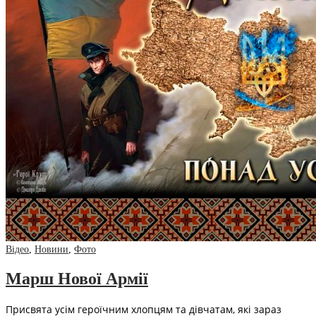
Відео
,
Новини
,
Фото
Марш Нової Армії
Присвята усім героїчним хлопцям та дівчатам, які зараз