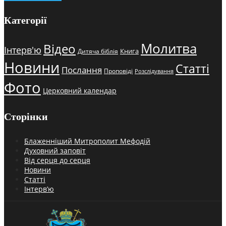
Категорії
Молитва
Відео
Інтерв'ю
Книга
Дитяча біблія
Новини
Статті
Послання
Проповіді
Розслідування
Фото
Церковний календар
Сторінки
Блаженніший Митрополит Мефодій
Духовний заповіт
Від серця до серця
Новини
Статті
Інтерв’ю