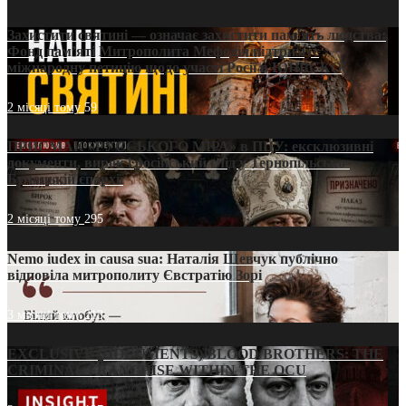
Захистити святині — означає захистити пам’ять людства:
Фонд пам’яті Митрополита Мефодія підтримує
міжнародну петицію щодо участі Росії в ЮНЕСКО
2 місяці тому
59
ПРИСМАК «РУССЬКОГО МІРА» в ПЦУ: ексклюзивні
документи, вирок і російський слід у Тернопільсько-
Бучацькій єпархії
2 місяці тому
295
Nemo iudex in causa sua: Наталія Шевчук публічно
відповіла митрополиту Євстратію Зорі
3 місяці тому
213
EXCLUSIVE (DOCUMENTS)/BLOOD BROTHERS: THE
CRIMINAL FRANCHISE WITHIN THE OCU