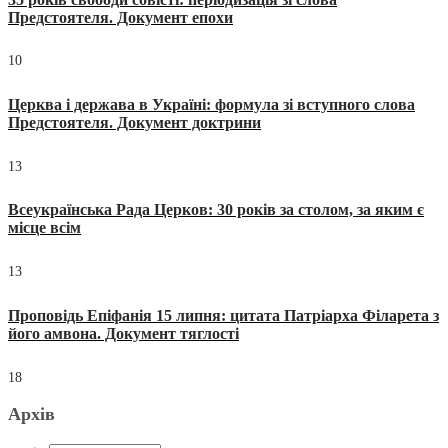
Предстоятеля. Документ епохи
10
Церква і держава в Україні: формула зі вступного слова
Предстоятеля. Документ доктрини
13
Всеукраїнська Рада Церков: 30 років за столом, за яким є
місце всім
13
Проповідь Епіфанія 15 липня: цитата Патріарха Філарета з
його амвона. Документ тяглості
18
Архів