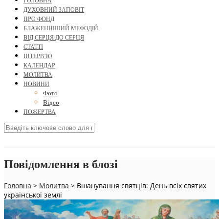
ГОЛОВНА
ДУХОВНИЙ ЗАПОВІТ
ПРО ФОНД
БЛАЖЕННІШИЙ МЕФОДІЙ
ВІД СЕРЦЯ ДО СЕРЦЯ
СТАТТІ
ІНТЕРВ’Ю
КАЛЕНДАР
МОЛИТВА
НОВИНИ
Фото
Відео
ПОЖЕРТВА
Повідомлення в блозі
Головна
>
Молитва
>
Вшанування святців: День всіх святих
української землі