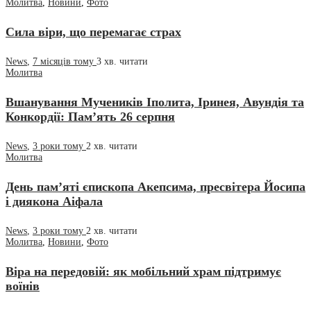
Молитва
,
Новини
,
Фото
Сила віри, що перемагає страх
News
,
7 місяців тому
3 хв.
читати
Молитва
Вшанування Мучеників Іполита, Іринея, Авундія та
Конкордії: Пам’ять 26 серпня
News
,
3 роки тому
2 хв.
читати
Молитва
День пам’яті єпископа Акепсима, пресвітера Йосипа
і диякона Аіфала
News
,
3 роки тому
2 хв.
читати
Молитва
,
Новини
,
Фото
Віра на передовій: як мобільний храм підтримує
воїнів