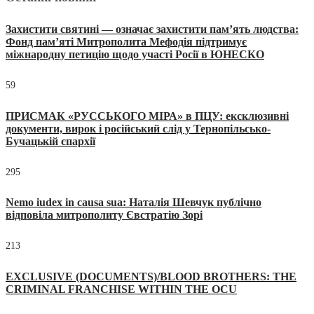
Захистити святині — означає захистити пам’ять людства:
Фонд пам’яті Митрополита Мефодія підтримує
міжнародну петицію щодо участі Росії в ЮНЕСКО
59
ПРИСМАК «РУССЬКОГО МІРА» в ПЦУ: ексклюзивні
документи, вирок і російський слід у Тернопільсько-
Бучацькій єпархії
295
Nemo iudex in causa sua: Наталія Шевчук публічно
відповіла митрополиту Євстратію Зорі
213
EXCLUSIVE (DOCUMENTS)/BLOOD BROTHERS: THE
CRIMINAL FRANCHISE WITHIN THE OCU