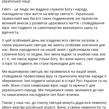
української нації.
Святі – це люди, які віддано служили Богу і народу,
покладаючи своє життя на вівтар святості. Українське
православ’я має багато таких подвижників, які принесли
великий внесок у розвиток церковного життя і сповідування
віри. Їхні подвиги та самопожертва викликають шану та
вдячність.
У цей особливий день ми згадуємо всіх святих загалом, а
також українських святців, які мають особливе значення для
нас. Вони народилися на нашій землі і здійснювали своє
служіння Богу та людям. Їхні імена відомі та знайомі нам, але
є і ті, чиї імена відомі тільки Богу. Всі вони мають свої чудові
історії та подвиги, які стали прикладом для нас.
Ми вшановуємо святців, які проявилися на нашій землі,
сповідували православну віру та приносили жертви заради її
збереження. Їхні подвиги записані в історії Русі-України та на
небі. Вони стали символами віри, надії та мужності для
українського народу. Ми пишаємося ними, молимося до них
та намагаємося наслідувати їхні благі вчинки.
Також, у наш час, до списку святців можуть додатися невинно
убієні жертви російської агресії. Вони, з своєю невинністю та