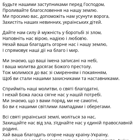
Будьте нашими заступниками перед Господом,
Проливайте благословення на нашу землю.
Ми просимо вас, допоможіть нам усунути ворога,
Захистіть наших невинних, українських дітей.
Дайте нам силу й мужність у боротьбі зі злом,
Наповніть нас вірою, надією і любов’ю.
Нехай ваша благодать огорне нас і нашу землю,
І спрямовує наші дії на благо і мир.
Ми знаємо, що ваші імена записані на небі,
І ваша молитва досягає Божого престолу.
Тож молимося до вас зі смиренням і покаянням,
Щоб ви стали нашими захисниками та наставниками.
Сприйміть наші молитви, о святі благодатні,
І нехай Божа ласка сягне нас у нашій потребі.
Ми знаємо, що з вами поряд, ми не самотні,
Бо ви є нашими світлими лампадами і оберегами.
Всі святі української землі, моліться за нас,
Захищайте нас від зла, з’єднайте нас у єдиній православній
родині.
Хай ваша благодать огорне нашу країну-Україну,