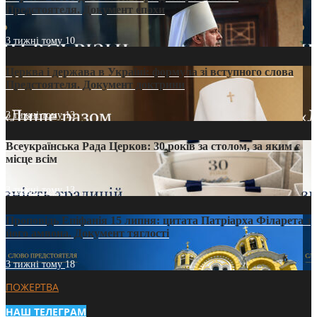
Предстоятеля. Документ епохи
3 тижні тому
10
Церква і держава в Україні: формула зі вступного слова
Предстоятеля. Документ доктрини
3 тижні тому
13
Всеукраїнська Рада Церков: 30 років за столом, за яким є
місце всім
3 тижні тому
13
Проповідь Епіфанія 15 липня: цитата Патріарха Філарета з
його амвона. Документ тяглості
3 тижні тому
18
ПОЖЕРТВА
НАШ ТЕЛЕГРАМ