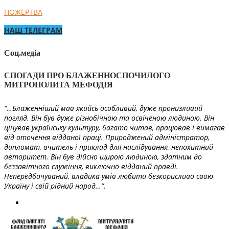
ПОЖЕРТВА
НАШ ТЕЛЕГРАМ
Соц.медіа
СПОГАДИ ПРО БЛАЖЕННОСПОЧИЛОГО
МИТРОПОЛИТА МЕФОДІЯ
“…Блаженніший мав якийсь особливий, дуже пронизливий
погляд. Він був дуже різнобічною та освіченою людиною. Він
цінував українську культуру, багато читав, працював і вимагав
від оточення відданої праці. Природжений адміністратор,
дипломат, вчитель і приклад для наслідування, непохитний
авторитет. Він був дійсно щирою людиною, здатним до
беззавітного служіння, виключно відданий правді.
Непередбачуваний, владика умів любити безкорисливо свою
Україну і свій рідний народ…”.