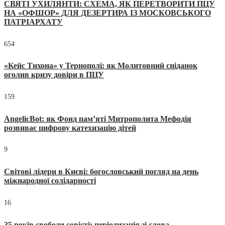
СВЯТІ УХИЛЯНТИ: СХЕМА, ЯК ПЕРЕТВОРИТИ ПЦУ
НА «ОФШОР» ДЛЯ ДЕЗЕРТИРА ІЗ МОСКОВСЬКОГО
ПАТРІАРХАТУ
654
«Кейс Тихона» у Тернополі: як Молитовний сніданок
оголив кризу довіри в ПЦУ
159
AngelicBot: як Фонд пам’яті Митрополита Мефодія
розвиває цифрову катехизацію дітей
9
Світові лідери в Києві: богословський погляд на день
міжнародної солідарності
16
35 років свободи совісті: періодизація зі слова