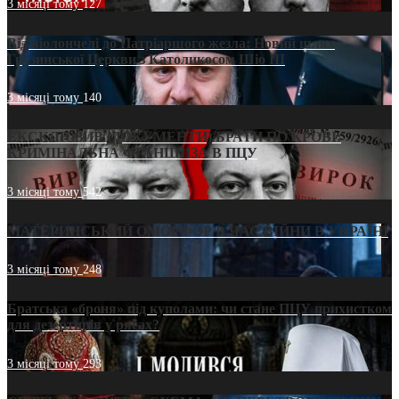
3 місяці тому
127
Від віолончелі до Патріаршого жезла: Новий шлях
Грузинської Церкви з Католикосом Шіо III
3 місяці тому
140
ЕКСКЛЮЗИВ (ДОКУМЕНТИ)/БРАТИ ПО КРОВІ:
КРИМІНАЛЬНА ФРАНШИЗА В ПЦУ
3 місяці тому
542
МАТЕРИНСЬКИЙ ОМОРФОР В ЧАС ВІЙНИ В УКРАЇНІ
3 місяці тому
248
Братська «броня» під куполами: чи стане ПЦУ прихистком
для дезертирів у рясах?
3 місяці тому
293