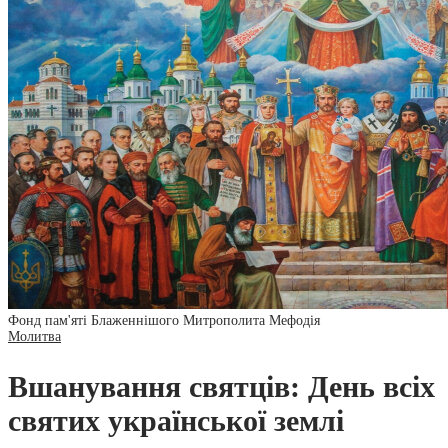
Фонд пам'яті Блаженнішого Митрополита Мефодія
Молитва
Вшанування святців: День всіх
святих української землі