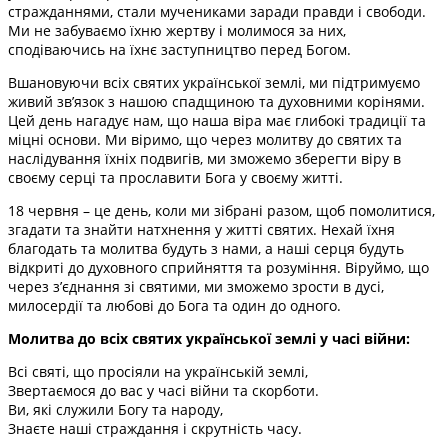
стражданнями, стали мучениками заради правди і свободи.
Ми не забуваємо їхню жертву і молимося за них,
сподіваючись на їхнє заступництво перед Богом.
Вшановуючи всіх святих української землі, ми підтримуємо
живий зв’язок з нашою спадщиною та духовними корінями.
Цей день нагадує нам, що наша віра має глибокі традиції та
міцні основи. Ми віримо, що через молитву до святих та
наслідування їхніх подвигів, ми зможемо зберегти віру в
своєму серці та прославити Бога у своєму житті.
18 червня – це день, коли ми зібрані разом, щоб помолитися,
згадати та знайти натхнення у житті святих. Нехай їхня
благодать та молитва будуть з нами, а наші серця будуть
відкриті до духовного сприйняття та розуміння. Віруймо, що
через з’єднання зі святими, ми зможемо зрости в дусі,
милосердії та любові до Бога та один до одного.
Молитва до всіх святих української землі у часі війни:
Всі святі, що просіяли на українській землі,
Звертаємося до вас у часі війни та скорботи.
Ви, які служили Богу та народу,
Знаєте наші страждання і скрутність часу.