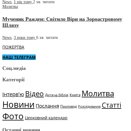
News
,
1 рік тому
2 хв.
читати
Молитва
Мученик Ражден: Світило Віри на Зороастровому
Шляху
News
,
3 роки тому
6 хв.
читати
ПОЖЕРТВА
НАШ ТЕЛЕГРАМ
Соц.медіа
Категорії
Молитва
Відео
Інтерв'ю
Книга
Дитяча біблія
Новини
Статті
Послання
Проповіді
Розслідування
Фото
Церковний календар
Останні новини