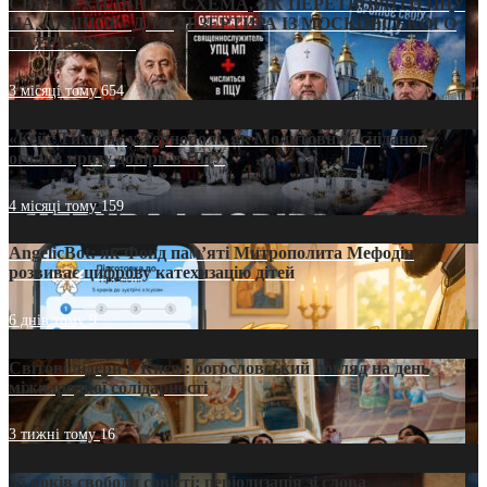
СВЯТІ УХИЛЯНТИ: СХЕМА, ЯК ПЕРЕТВОРИТИ ПЦУ
НА «ОФШОР» ДЛЯ ДЕЗЕРТИРА ІЗ МОСКОВСЬКОГО
ПАТРІАРХАТУ
3 місяці тому
654
«Кейс Тихона» у Тернополі: як Молитовний сніданок
оголив кризу довіри в ПЦУ
4 місяці тому
159
AngelicBot: як Фонд пам’яті Митрополита Мефодія
розвиває цифрову катехизацію дітей
6 днів тому
9
Світові лідери в Києві: богословський погляд на день
міжнародної солідарності
3 тижні тому
16
35 років свободи совісті: періодизація зі слова