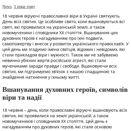
News
,
3 роки тому
18 червня віруючі православної віри в Україні святкують
День всіх святих. Це особливе свято, коли вшановуються всі
святі, які проявилися на українській землі, а також
новомученики і сповідники ХХ століття. Вшанування цих
духовних героїв є нагадуванням про їхні подвиги,
самопожертву і внесок у розвиток українського православ’я. У
цей день ми згадуємо імена святців, відомих і невідомих, які
стали прикладом віри і мужності. Також ми не забуваємо
невинно убієних жертв російської агресії, які стали
мучениками заради правди і свободи. Вшановуючи всіх
святих, ми підтримуємо зв’язок з нашою спадщиною та
знайдення натхнення у їхньому житті.
Вшанування духовних героїв, символів
віри та надії
18 червня – день, коли православні віруючі вшановують всіх
святих, які проявилися на землі українській, а також
новомучеників і сповідників ХХ століття. Цей день є
нагадуванням про духовних героїв, які стали основою