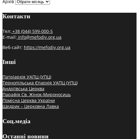
Архів
Контакти
Тел:
+38 (044) 599-000-5
E-mail:
info@mefodiy.org.ua
Веб-сайт:
https://mefodiy.org.ua
Інші
Патріархія УАПЦ (УПЦ)
Тернопільська Єпархія УАПЦ (УПЦ)
Андріївська Церква
Парафія Св. Жінок-Мироносиць
Помісна Церква України
Щедрик – Церковна Лавка
Соц.медіа
Останні новини