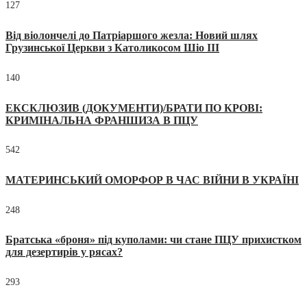
127
Від віолончелі до Патріаршого жезла: Новий шлях
Грузинської Церкви з Католикосом Шіо III
140
ЕКСКЛЮЗИВ (ДОКУМЕНТИ)/БРАТИ ПО КРОВІ:
КРИМІНАЛЬНА ФРАНШИЗА В ПЦУ
542
МАТЕРИНСЬКИЙ ОМОРФОР В ЧАС ВІЙНИ В УКРАЇНІ
248
Братська «броня» під куполами: чи стане ПЦУ прихистком
для дезертирів у рясах?
293