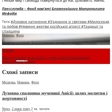
І нехай мир і свобода повернуться до нас цілковито. Амінь.
Пресслужба – Фонд пам’яті Блаженнішого Митрополита
Мефодія
Теги
#Духовне натхнення
#З'єднання зі святими
#Милосердя
та любов
#Невинні жертви російської агресії
#Традиції та
спадщина
Новини
,
Фото
Молитва за воїнів: Благословення, відвага та мир для України
Новини
Війна в Україні, роль молоді - теми асамблеї Конференції
Європейських Церков
Схожі записи
Молитва
,
Новини
,
Фото
Духовна спадщина мучениці Анісії: шлях молитви і
жертовності
News
,
2 роки тому
2 хв.
читати