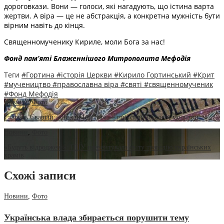
дороговкази. Вони — голоси, які нагадують, що істина варта
жертви. А віра — це не абстракція, а конкретна мужність бути
вірним навіть до кінця.
Священномученику Кириле, моли Бога за нас!
Фонд пам’яті Блаженнішого Митрополита Мефоді
я
Теги
#Гортина
#історія Церкви
#Кирило Гортинський
#Крит
#мучеництво
#православна віра
#святі
#священномученик
#Фонд Мефодія
Новини
,
Фото
Старець Єваргій: «Дихай Ісусом» — про силу Ісусової молитви
Новини
,
Фото
«Будуть відроджені»: ПЦУ презентувала світу трагедію українських
храмів
Схожі записи
Новини
,
Фото
Українська влада збирається порушити тему