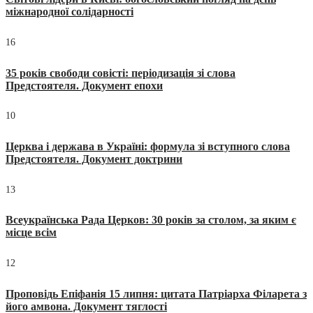
міжнародної солідарності
16
35 років свободи совісті: періодизація зі слова
Предстоятеля. Документ епохи
10
Церква і держава в Україні: формула зі вступного слова
Предстоятеля. Документ доктрини
13
Всеукраїнська Рада Церков: 30 років за столом, за яким є
місце всім
12
Проповідь Епіфанія 15 липня: цитата Патріарха Філарета з
його амвона. Документ тяглості