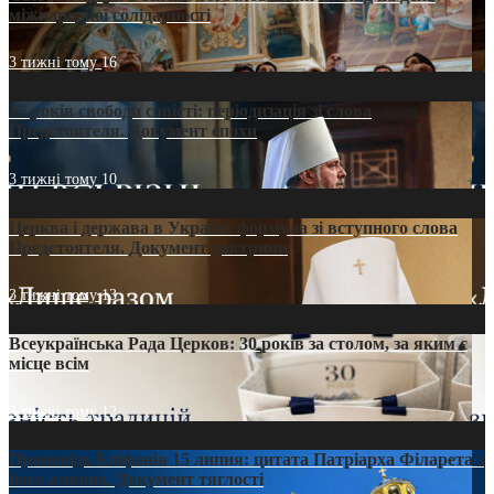
міжнародної солідарності
3 тижні тому
16
35 років свободи совісті: періодизація зі слова
Предстоятеля. Документ епохи
3 тижні тому
10
Церква і держава в Україні: формула зі вступного слова
Предстоятеля. Документ доктрини
3 тижні тому
13
Всеукраїнська Рада Церков: 30 років за столом, за яким є
місце всім
3 тижні тому
12
Проповідь Епіфанія 15 липня: цитата Патріарха Філарета з
його амвона. Документ тяглості