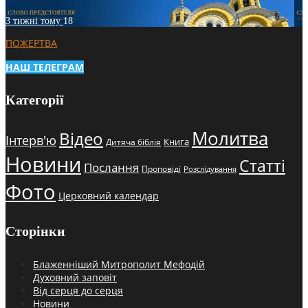
3 тижні тому
18
ПОЖЕРТВА
НАШ ТЕЛЕГРАМ
Категорії
Молитва
Відео
Інтерв'ю
Книга
Дитяча біблія
Новини
Статті
Послання
Проповіді
Розслідування
Фото
Церковний календар
Сторінки
Блаженніший Митрополит Мефодій
Духовний заповіт
Від серця до серця
Новини