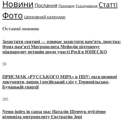
Новини
Статті
Послання
Проповіді
Розслідування
Фото
Церковний календар
Останні новини
Захистити святині — означає захистити пам’ять людства:
Фонд пам’яті Митрополита Мефодія підтримує
міжнародну петицію щодо участі Росії в ЮНЕСКО
59
ПРИСМАК «РУССЬКОГО МІРА» в ПЦУ: ексклюзивні
документи, вирок і російський слід у Тернопільсько-
Бучацькій єпархії
295
Nemo iudex in causa sua: Наталія Шевчук публічно
відповіла митрополиту Євстратію Зорі