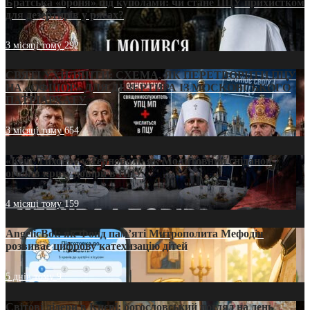
Братська «броня» під куполами: чи стане ПЦУ прихистком
для дезертирів у рясах?
3 місяці тому
292
СВЯТІ УХИЛЯНТИ: СХЕМА, ЯК ПЕРЕТВОРИТИ ПЦУ
НА «ОФШОР» ДЛЯ ДЕЗЕРТИРА ІЗ МОСКОВСЬКОГО
ПАТРІАРХАТУ
3 місяці тому
654
«Кейс Тихона» у Тернополі: як Молитовний сніданок
оголив кризу довіри в ПЦУ
4 місяці тому
159
AngelicBot: як Фонд пам’яті Митрополита Мефодія
розвиває цифрову катехизацію дітей
5 днів тому
9
Світові лідери в Києві: богословський погляд на день