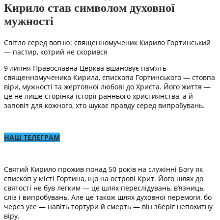
Кирило став символом духовної
мужності
Світло серед вогню: священномученик Кирило Гортинський
— пастир, котрий не скорився
9 липня Православна Церква вшановує пам’ять
священномученика Кирила, єпископа Гортинського — стовпа
віри, мужності та жертовної любові до Христа. Його життя —
це не лише сторінка історії раннього християнства, а й
заповіт для кожного, хто шукає правду серед випробувань.
НАШ ТЕЛЕГРАМ
Святий Кирило прожив понад 50 років на служінні Богу як
єпископ у місті Гортина, що на острові Крит. Його шлях до
святості не був легким — це шлях переслідувань, в’язниць,
сліз і випробувань. Але це також шлях духовної перемоги, бо
через усе — навіть тортури й смерть — він зберіг непохитну
віру.