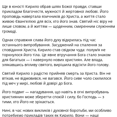
Ще в юності Кирило обрав шлях Божої правди, ставши
прикладом благочестя, мужності й жертовної любові. Його
проповідь навертала язичників до Христа, а життя стало
живою Євангелією для всіх, хто його знав. Святий ніс віру не
лише словом, а й життям — щоденним, смиренним служінням
громаді.
Однак справжня слава його духу відкрилась під час
останнього випробування. Засуджений на спалення за
сповідання Христа, Кирило став свідком чуда: полум’я не
торкнулося його тіла. Це явне втручання Бога стало знаком
для багатьох — і навернуло нових християн. Але влада,
злякавшись впливу святого, вирішила відсікти його голову.
Святий Кирило з радістю прийняв смерть за Христа. Він не
втікав, не відмовився, не вагався. Його сиве чоло схилилося
під меч у мирі, любові й довірі до Бога.
Його подвиг — нагадування, що навіть в огні випробувань
християнин може зберегти спокій і силу, бо Господь — з
тими, хто Його не зрікається.
Нині, в час нових викликів і духовної боротьби, ми особливо
потребуємо прикладів таких як Кирило. Вони — наші