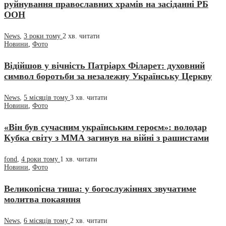
руйнування православних храмів на засіданні РБ
ООН
News
,
3 роки тому
2 хв.
читати
Новини
,
Фото
Відійшов у вічність Патріарх Філарет: духовний
символ боротьби за незалежну Українську Церкву
News
,
5 місяців тому
3 хв.
читати
Новини
,
Фото
«Він був сучасним українським героєм»: володар
Кубка світу з ММА загинув на війні з рашистами
fond
,
4 роки тому
1 хв.
читати
Новини
,
Фото
Великопісна тиша: у богослужіннях звучатиме
молитва покаяння
News
,
6 місяців тому
2 хв.
читати