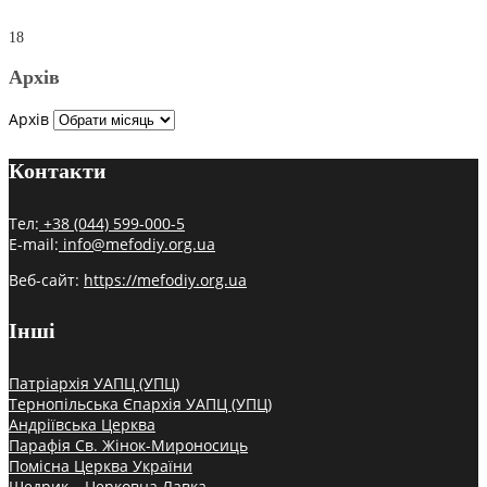
18
Архів
Архів
Контакти
Тел:
+38 (044) 599-000-5
E-mail:
info@mefodiy.org.ua
Веб-сайт:
https://mefodiy.org.ua
Інші
Патріархія УАПЦ (УПЦ)
Тернопільська Єпархія УАПЦ (УПЦ)
Андріївська Церква
Парафія Св. Жінок-Мироносиць
Помісна Церква України
Щедрик – Церковна Лавка