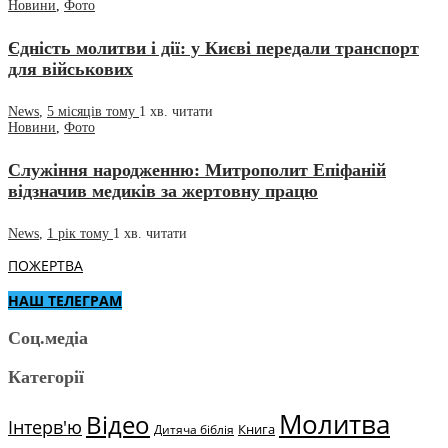
Новини
,
Фото
Єдність молитви і дії: у Києві передали транспорт
для військових
News
,
5 місяців тому
1 хв.
читати
Новини
,
Фото
Служіння народженню: Митрополит Епіфаній
відзначив медиків за жертовну працю
News
,
1 рік тому
1 хв.
читати
ПОЖЕРТВА
НАШ ТЕЛЕГРАМ
Соц.медіа
Категорії
Молитва
Відео
Інтерв'ю
Книга
Дитяча біблія