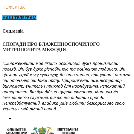
ПОЖЕРТВА
НАШ ТЕЛЕГРАМ
Соц.медіа
СПОГАДИ ПРО БЛАЖЕННОСПОЧИЛОГО
МИТРОПОЛИТА МЕФОДІЯ
“…Блаженніший мав якийсь особливий, дуже пронизливий
погляд. Він був дуже різнобічною та освіченою людиною. Він
цінував українську культуру, багато читав, працював і вимагав
від оточення відданої праці. Природжений адміністратор,
дипломат, вчитель і приклад для наслідування, непохитний
авторитет. Він був дійсно щирою людиною, здатним до
беззавітного служіння, виключно відданий правді.
Непередбачуваний, владика умів любити безкорисливо свою
Україну і свій рідний народ…”.