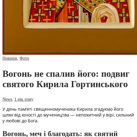
Новини
,
Фото
Вогонь не спалив його: подвиг
святого Кирила Гортинського
News
,
1 рік тому
У день пам’яті священномученика Кирила згадуємо його
шлях від юності до мучеництва — непохитний у вірі, сильний
у любові до Бога.
Вогонь, меч і благодать: як святий