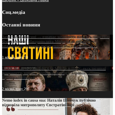
Соц.медіа
Останні новини
Захистити святині — означає захистити пам’ять людства:
Фонд пам’яті Митрополита Мефодія підтримує
міжнародну петицію щодо участі Росії в ЮНЕСКО
1 місяць тому
59
ПРИСМАК «РУССЬКОГО МІРА» в ПЦУ: ексклюзивні
документи, вирок і російський слід у Тернопільсько-
Бучацькій єпархії
2 місяці тому
295
Nemo iudex in causa sua: Наталія Шевчук публічно
відповіла митрополиту Євстратію Зорі