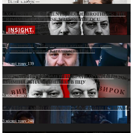
3 місяці тому
213
EXCLUSIVE (DOCUMENTS)/BLOOD BROTHERS: THE
CRIMINAL FRANCHISE WITHIN THE OCU
3 місяці тому
127
Від віолончелі до Патріаршого жезла: Новий шлях
Грузинської Церкви з Католикосом Шіо III
3 місяці тому
139
ЕКСКЛЮЗИВ (ДОКУМЕНТИ)/БРАТИ ПО КРОВІ:
КРИМІНАЛЬНА ФРАНШИЗА В ПЦУ
3 місяці тому
542
МАТЕРИНСЬКИЙ ОМОРФОР В ЧАС ВІЙНИ В УКРАЇНІ
3 місяці тому
248