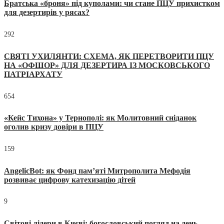
Братська «броня» під куполами: чи стане ПЦУ прихистком
для дезертирів у рясах?
292
СВЯТІ УХИЛЯНТИ: СХЕМА, ЯК ПЕРЕТВОРИТИ ПЦУ
НА «ОФШОР» ДЛЯ ДЕЗЕРТИРА ІЗ МОСКОВСЬКОГО
ПАТРІАРХАТУ
654
«Кейс Тихона» у Тернополі: як Молитовний сніданок
оголив кризу довіри в ПЦУ
159
AngelicBot: як Фонд пам’яті Митрополита Мефодія
розвиває цифрову катехизацію дітей
9
Світові лідери в Києві: богословський погляд на день