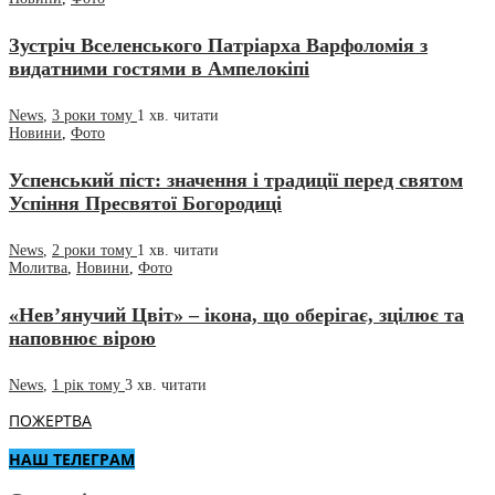
Зустріч Вселенського Патріарха Варфоломія з
видатними гостями в Ампелокіпі
News
,
3 роки тому
1 хв.
читати
Новини
,
Фото
Успенський піст: значення і традиції перед святом
Успіння Пресвятої Богородиці
News
,
2 роки тому
1 хв.
читати
Молитва
,
Новини
,
Фото
«Нев’янучий Цвіт» – ікона, що оберігає, зцілює та
наповнює вірою
News
,
1 рік тому
3 хв.
читати
ПОЖЕРТВА
НАШ ТЕЛЕГРАМ