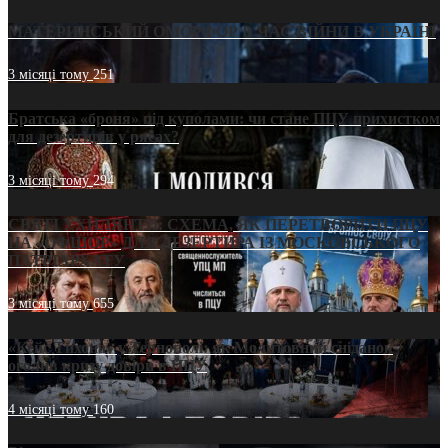
МАТЕРИНСЬКИЙ ОМОРФОР В ЧАС ВІЙНИ В УКРАЇНІ
3 місяці тому
251
Братська «броня» під куполами: чи стане ПЦУ прихистком
для дезертирів у рясах?
3 місяці тому
294
СВЯТІ УХИЛЯНТИ: СХЕМА, ЯК ПЕРЕТВОРИТИ ПЦУ
НА «ОФШОР» ДЛЯ ДЕЗЕРТИРА ІЗ МОСКОВСЬКОГО
ПАТРІАРХАТУ
3 місяці тому
655
«Кейс Тихона» у Тернополі: як Молитовний сніданок
оголив кризу довіри в ПЦУ
4 місяці тому
160