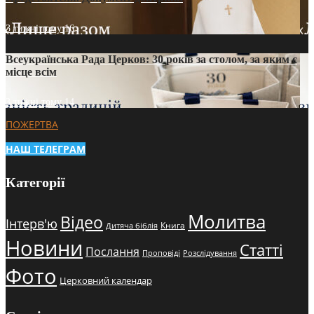
3 тижні тому
16
Всеукраїнська Рада Церков: 30 років за столом, за яким є
місце всім
3 тижні тому
14
ПОЖЕРТВА
НАШ ТЕЛЕГРАМ
Категорії
Молитва
Відео
Інтерв'ю
Книга
Дитяча біблія
Новини
Статті
Послання
Проповіді
Розслідування
Фото
Церковний календар