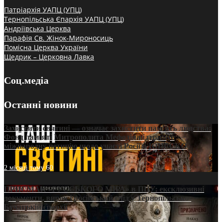
Патріархія УАПЦ (УПЦ)
Тернопільська Єпархія УАПЦ (УПЦ)
Андріївська Церква
Парафія Св. Жінок-Мироносиць
Помісна Церква України
Щедрик – Церковна Лавка
Соц.медіа
Останні новини
Захистити святині — означає захистити пам’ять людства:
Фонд пам’яті Митрополита Мефодія підтримує
міжнародну петицію щодо участі Росії в ЮНЕСКО
2 місяці тому
60
ПРИСМАК «РУССЬКОГО МІРА» в ПЦУ: ексклюзивні
документи, вирок і російський слід у Тернопільсько-
Бучацькій єпархії