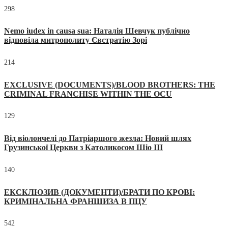
298
Nemo iudex in causa sua: Наталія Шевчук публічно
відповіла митрополиту Євстратію Зорі
214
EXCLUSIVE (DOCUMENTS)/BLOOD BROTHERS: THE
CRIMINAL FRANCHISE WITHIN THE OCU
129
Від віолончелі до Патріаршого жезла: Новий шлях
Грузинської Церкви з Католикосом Шіо III
140
ЕКСКЛЮЗИВ (ДОКУМЕНТИ)/БРАТИ ПО КРОВІ:
КРИМІНАЛЬНА ФРАНШИЗА В ПЦУ
542