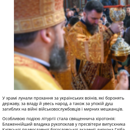
У храмі лунали прохання за українських воїнів, які боронять
державу, за владу й увесь народ, а також за упокій душ
загиблих на війні військовослужбовців і мирних мешканців.
Особливою подією літургії стала священнича хіротонія:
Блаженнійший владика рукопоклав у пресвітери випускника
Київської православної богословської академії диякона Гліба