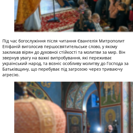
Під час богослужіння після читання Євангелія Митрополит
Епіфаній виголосив першосвятительське слово, у якому
закликав вірян до духовної стійкості та молитви за мир. Він
звернув увагу на важкі випробування, які переживає
український народ, та возніс особливу молитву до Господа за
Батьківщину, що перебуває під загрозою через триваючу
агресію.