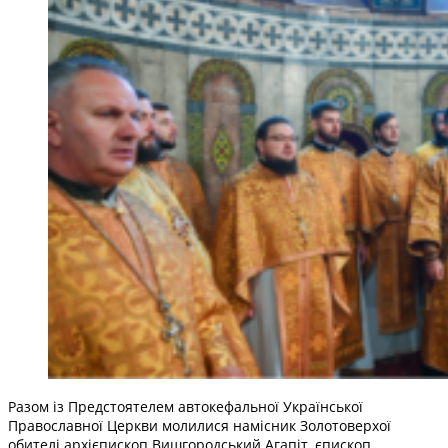
Разом із Предстоятелем автокефальної Української
Православної Церкви молилися намісник Золотоверхої
обителі архієпископ Вишгородський Агапіт, єпископ