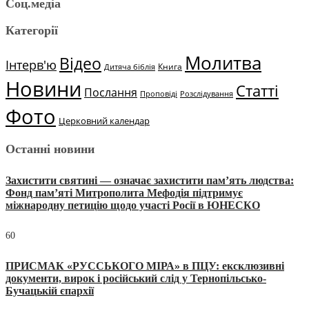
Соц.медіа
Категорії
Молитва
Відео
Інтерв'ю
Книга
Дитяча біблія
Новини
Статті
Послання
Проповіді
Розслідування
Фото
Церковний календар
Останні новини
Захистити святині — означає захистити пам’ять людства:
Фонд пам’яті Митрополита Мефодія підтримує
міжнародну петицію щодо участі Росії в ЮНЕСКО
60
ПРИСМАК «РУССЬКОГО МІРА» в ПЦУ: ексклюзивні
документи, вирок і російський слід у Тернопільсько-
Бучацькій єпархії