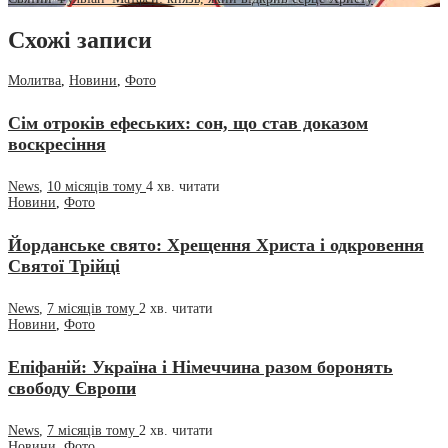
Схожі записи
Молитва
,
Новини
,
Фото
Сім отроків ефеських: сон, що став доказом
воскресіння
News
,
10 місяців тому
4 хв.
читати
Новини
,
Фото
Йорданське свято: Хрещення Христа і одкровення
Святої Трійці
News
,
7 місяців тому
2 хв.
читати
Новини
,
Фото
Епіфаній: Україна і Німеччина разом боронять
свободу Європи
News
,
7 місяців тому
2 хв.
читати
Новини
,
Фото