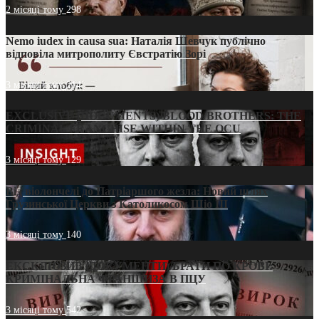
2 місяці тому
298
Nemo iudex in causa sua: Наталія Шевчук публічно
відповіла митрополиту Євстратію Зорі
3 місяці тому
214
EXCLUSIVE (DOCUMENTS)/BLOOD BROTHERS: THE
CRIMINAL FRANCHISE WITHIN THE OCU
3 місяці тому
129
Від віолончелі до Патріаршого жезла: Новий шлях
Грузинської Церкви з Католикосом Шіо III
3 місяці тому
140
ЕКСКЛЮЗИВ (ДОКУМЕНТИ)/БРАТИ ПО КРОВІ:
КРИМІНАЛЬНА ФРАНШИЗА В ПЦУ
3 місяці тому
542