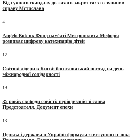
Від гучного скандалу до тихого закриття: хто зупинив
справу Мстислава
4
AngelicBot: як Фонд пам’яті Митрополита Мефодія
розвиває цифрову катехизацію дітей
12
Світові лідери в Києві: богословський погляд на день
міжнародної солідарності
19
35 років свободи совісті: періодизація зі слова
Предстоятеля. Документ епохи
13
Церква і держава в Україні: формула зі вступного слова