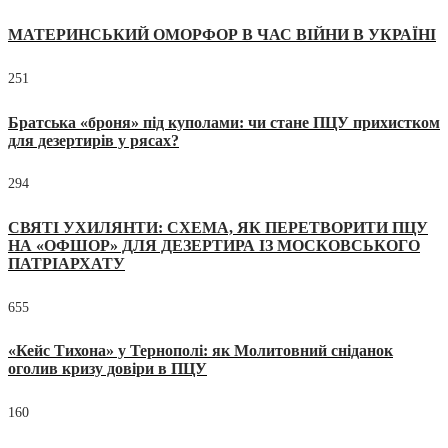
МАТЕРИНСЬКИЙ ОМОРФОР В ЧАС ВІЙНИ В УКРАЇНІ
251
Братська «броня» під куполами: чи стане ПЦУ прихистком
для дезертирів у рясах?
294
СВЯТІ УХИЛЯНТИ: СХЕМА, ЯК ПЕРЕТВОРИТИ ПЦУ
НА «ОФШОР» ДЛЯ ДЕЗЕРТИРА ІЗ МОСКОВСЬКОГО
ПАТРІАРХАТУ
655
«Кейс Тихона» у Тернополі: як Молитовний сніданок
оголив кризу довіри в ПЦУ
160