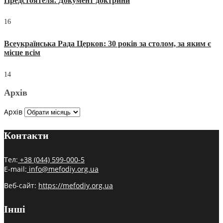
Предстоятеля. Документ доктрини
16
Всеукраїнська Рада Церков: 30 років за столом, за яким є
місце всім
14
Архів
Архів
Контакти
Тел:
+38 (044) 599-000-5
E-mail:
info@mefodiy.org.ua
Веб-сайт:
https://mefodiy.org.ua
Інші