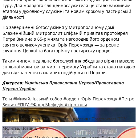
Гуру. Для молодого священнослужителя це стало важливим
етапом у духовному служінні та новим кроком у пастирській
діяльності.
По завершенні богослужіння у Митрополичому домі
Блаженнійший Митрополит Епіфаній привітав протоієрея
Петра Зинича з 65-річчям та нагородив його орденом
святого великомученика Юрія Переможця — за ревне
служіння Церкві та багаторічну пастирську працю.
Таким чином, недільне богослужіння об’єднало вірян навколо
спільної молитви за мир і перемогу України та стало нагодою
для відзначення важливих подій у житті Церкви.
Джерело:
Українська Православна Церква/Православна
Церква України
Теги
#Михайлівський собор
#орден Юрія Переможця
#Петро
Зинич
#ПЦУ
#Фонд Мефодія
#хіротонія
Новини
,
Фото
Свідчити про Христа там, де живеш: послання Предстоятеля ПЦУ
Молитва
,
Новини
,
Фото
Святий Фулвіан–Матфей: князь, який відкрив серце Христу