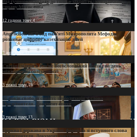
Від гучного скандалу до тихого закриття: хто зупинив
справу Мстислава
12 години тому
4
AngelicBot: як Фонд пам’яті Митрополита Мефодія
розвиває цифрову катехизацію дітей
7 днів тому
12
Світові лідери в Києві: богословський погляд на день
міжнародної солідарності
3 тижні тому
19
35 років свободи совісті: періодизація зі слова
Предстоятеля. Документ епохи
3 тижні тому
13
Церква і держава в Україні: формула зі вступного слова
Предстоятеля. Документ доктрини