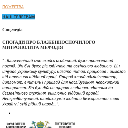
ПОЖЕРТВА
НАШ ТЕЛЕГРАМ
Соц.медіа
СПОГАДИ ПРО БЛАЖЕННОСПОЧИЛОГО
МИТРОПОЛИТА МЕФОДІЯ
“…Блаженніший мав якийсь особливий, дуже пронизливий
погляд. Він був дуже різнобічною та освіченою людиною. Він
цінував українську культуру, багато читав, працював і вимагав
від оточення відданої праці. Природжений адміністратор,
дипломат, вчитель і приклад для наслідування, непохитний
авторитет. Він був дійсно щирою людиною, здатним до
беззавітного служіння, виключно відданий правді.
Непередбачуваний, владика умів любити безкорисливо свою
Україну і свій рідний народ…”.