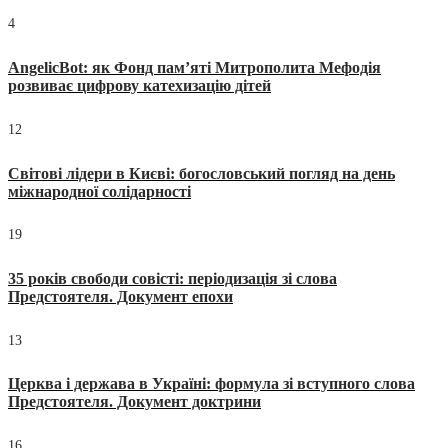
4
AngelicBot: як Фонд пам’яті Митрополита Мефодія
розвиває цифрову катехизацію дітей
12
Світові лідери в Києві: богословський погляд на день
міжнародної солідарності
19
35 років свободи совісті: періодизація зі слова
Предстоятеля. Документ епохи
13
Церква і держава в Україні: формула зі вступного слова
Предстоятеля. Документ доктрини
16