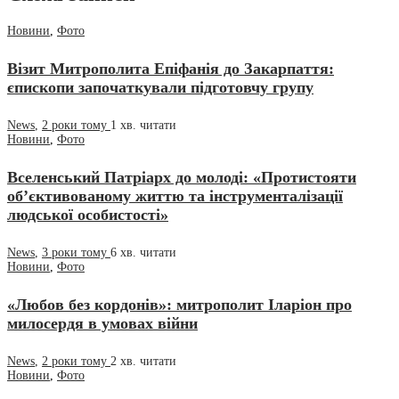
Новини
,
Фото
Візит Митрополита Епіфанія до Закарпаття:
єпископи започаткували підготовчу групу
News
,
2 роки тому
1 хв.
читати
Новини
,
Фото
Вселенський Патріарх до молоді: «Протистояти
об’єктивованому життю та інструменталізації
людської особистості»
News
,
3 роки тому
6 хв.
читати
Новини
,
Фото
«Любов без кордонів»: митрополит Іларіон про
милосердя в умовах війни
News
,
2 роки тому
2 хв.
читати
Новини
,
Фото