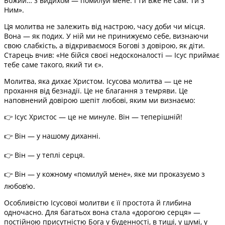
Божий… з видихом — помилуй мене. І ти вже не сам. Ти з
Ним».
Ця молитва не залежить від настрою, часу доби чи місця.
Вона — як подих. У ній ми не принижуємо себе, визнаючи
свою слабкість, а відкриваємося Богові з довірою, як діти.
Старець вчив: «Не бійся своєї недосконалості — Ісус приймає
тебе саме такого, який ти є».
Молитва, яка дихає Христом. Ісусова молитва — це не
прохання від безнадії. Це не благання з темряви. Це
наповнений довірою шепіт любові, яким ми визнаємо:
👉 Ісус Христос — це не минуле. Він — теперішній!
👉 Він — у нашому диханні.
👉 Він — у теплі серця.
👉 Він — у кожному «помилуй мене», яке ми проказуємо з
любов’ю.
Особливістю Ісусової молитви є її простота й глибина
одночасно. Для багатьох вона стала «дорогою серця» —
постійною присутністю Бога у буденності, в тиші, у шумі, у