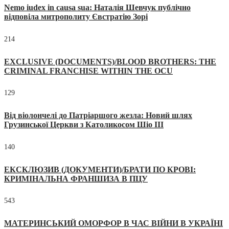
Nemo iudex in causa sua: Наталія Шевчук публічно
відповіла митрополиту Євстратію Зорі
214
EXCLUSIVE (DOCUMENTS)/BLOOD BROTHERS: THE
CRIMINAL FRANCHISE WITHIN THE OCU
129
Від віолончелі до Патріаршого жезла: Новий шлях
Грузинської Церкви з Католикосом Шіо III
140
ЕКСКЛЮЗИВ (ДОКУМЕНТИ)/БРАТИ ПО КРОВІ:
КРИМІНАЛЬНА ФРАНШИЗА В ПЦУ
543
МАТЕРИНСЬКИЙ ОМОРФОР В ЧАС ВІЙНИ В УКРАЇНІ