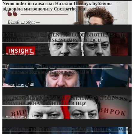
Nemo iudex in causa sua: Наталія Шевчук публічно
відповіла митрополиту Євстратію Зорі
3 місяці тому
214
EXCLUSIVE (DOCUMENTS)/BLOOD BROTHERS: THE
CRIMINAL FRANCHISE WITHIN THE OCU
3 місяці тому
129
Від віолончелі до Патріаршого жезла: Новий шлях
Грузинської Церкви з Католикосом Шіо III
3 місяці тому
140
ЕКСКЛЮЗИВ (ДОКУМЕНТИ)/БРАТИ ПО КРОВІ:
КРИМІНАЛЬНА ФРАНШИЗА В ПЦУ
3 місяці тому
543
МАТЕРИНСЬКИЙ ОМОРФОР В ЧАС ВІЙНИ В УКРАЇНІ