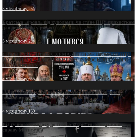
3 місяці тому
251
Братська «броня» під куполами: чи стане ПЦУ прихистком
для дезертирів у рясах?
3 місяці тому
294
СВЯТІ УХИЛЯНТИ: СХЕМА, ЯК ПЕРЕТВОРИТИ ПЦУ
НА «ОФШОР» ДЛЯ ДЕЗЕРТИРА ІЗ МОСКОВСЬКОГО
ПАТРІАРХАТУ
3 місяці тому
655
«Кейс Тихона» у Тернополі: як Молитовний сніданок
оголив кризу довіри в ПЦУ
4 місяці тому
160
Від гучного скандалу до тихого закриття: хто зупинив
справу Мстислава