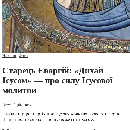
Новини
,
Фото
Старець Єваргій: «Дихай
Ісусом» — про силу Ісусової
молитви
News
,
1 рік тому
Слова старця Єваргія про Ісусову молитву торкають серце.
Це не просто слова — це шлях життя з Богом.