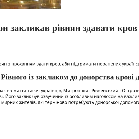
он закликав рівнян здавати кров
рян з проханням здати кров, аби підтримати поранених українсь
 Рівного із закликом до донорства крові
ає на життя тисяч українців, Митрополит Рівненський і Острозьк
. Його заклик був озвучений із особливим наголосом на важливо
і мирних жителів, які терміново потребують донорської допомог