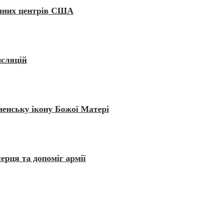
ичних центрів США
нсляцій
енську ікону Божої Матері
ерця та допоміг армії