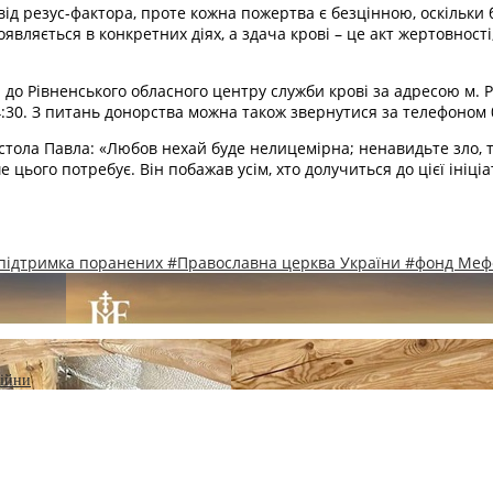
ід резус-фактора, проте кожна пожертва є безцінною, оскільки 
вляється в конкретних діях, а здача крові – це акт жертовності
до Рівненського обласного центру служби крові за адресою м. Р
14:30. З питань донорства можна також звернутися за телефоном 
тола Павла: «Любов нехай буде нелицемірна; ненавидьте зло, т
е цього потребує. Він побажав усім, хто долучиться до цієї ініц
підтримка поранених
#Православна церква України
#фонд Меф
війни