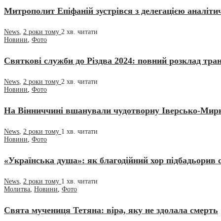
Митрополит Епіфаній зустрівся з делегацією аналіт
News
,
2 роки тому
2 хв.
читати
Новини
,
Фото
Святкові служби до Різдва 2024: повний розклад тра
News
,
2 роки тому
2 хв.
читати
Новини
,
Фото
На Вінниччині вшанували чудотворну Іверсько-Мирн
News
,
2 роки тому
1 хв.
читати
Новини
,
Фото
«Українська душа»: як благодійний хор підбадьорив с
News
,
2 роки тому
1 хв.
читати
Молитва
,
Новини
,
Фото
Свята мучениця Тетяна: віра, яку не здолала смерть