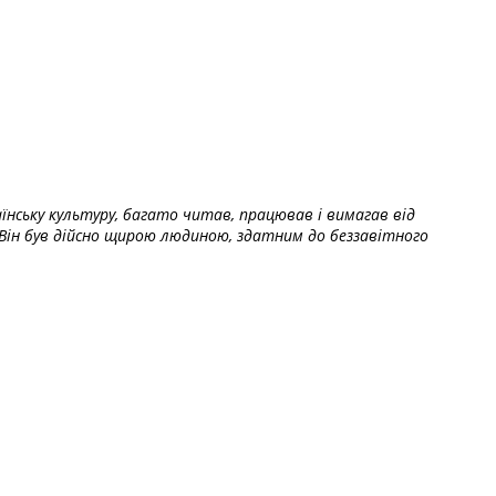
їнську культуру, багато читав, працював і вимагав від
Він був дійсно щирою людиною, здатним до беззавітного