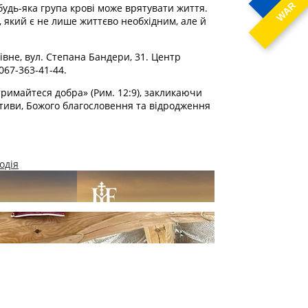
WAR
будь-яка група крові може врятувати життя.
, який є не лише життєво необхідним, але й
івне, вул. Степана Бандери, 31. Центр
067-363-41-44.
римайтеся добра» (Рим. 12:9), закликаючи
іативи, Божого благословення та відродження
одія