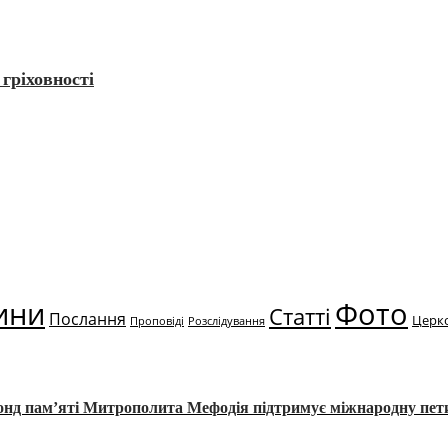
гріховності
ини
Фото
Статті
Послання
Церк
Проповіді
Розслідування
Фонд пам’яті Митрополита Мефодія підтримує міжнародну пе