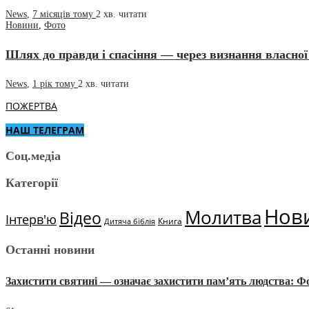
News
,
7 місяців тому
2 хв.
читати
Новини
,
Фото
Шлях до правди і спасіння — через визнання власної 
News
,
1 рік тому
2 хв.
читати
ПОЖЕРТВА
НАШ ТЕЛЕГРАМ
Соц.медіа
Категорії
Нов
Молитва
Відео
Інтерв'ю
Книга
Дитяча біблія
Останні новини
Захистити святині — означає захистити пам’ять людства: 