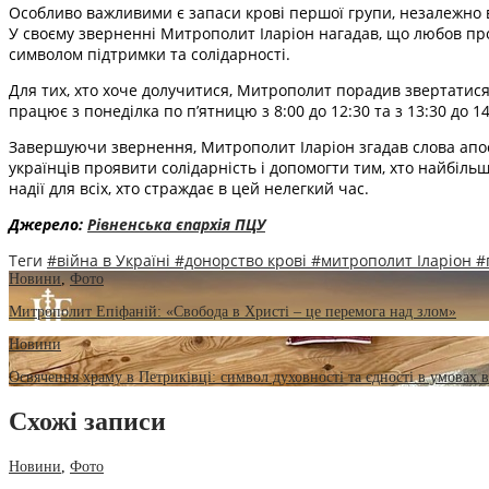
Особливо важливими є запаси крові першої групи, незалежно в
У своєму зверненні Митрополит Іларіон нагадав, що любов проя
символом підтримки та солідарності.
Для тих, хто хоче долучитися, Митрополит порадив звертатися 
працює з понеділка по п’ятницю з 8:00 до 12:30 та з 13:30 до 
Завершуючи звернення, Митрополит Іларіон згадав слова апос
українців проявити солідарність і допомогти тим, хто найбільш
надії для всіх, хто страждає в цей нелегкий час.
Джерело:
Рівненська єпархія ПЦУ
Теги
#війна в Україні
#донорство крові
#митрополит Іларіон
#
Новини
,
Фото
Митрополит Епіфаній: «Свобода в Христі – це перемога над злом»
Новини
Освячення храму в Петриківці: символ духовності та єдності в умовах 
Схожі записи
Новини
,
Фото