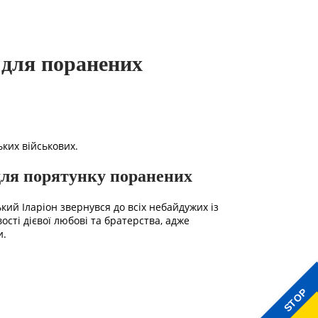
 для поранених
ких військових.
 для порятунку поранених
ий Іларіон звернувся до всіх небайдужих із
сті дієвої любові та братерства, адже
и.
STOP