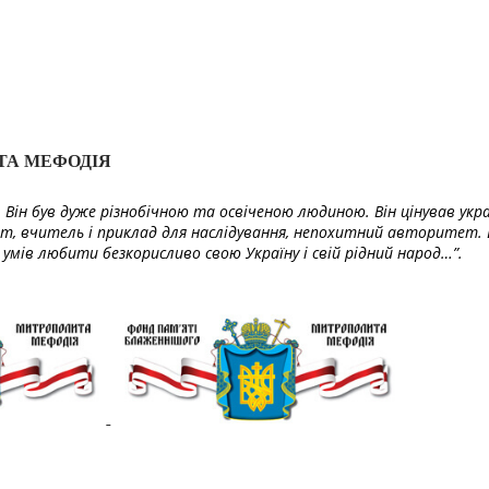
ТА МЕФОДІЯ
Він був дуже різнобічною та освіченою людиною. Він цінував укра
т, вчитель і приклад для наслідування, непохитний авторитет. 
умів любити безкорисливо свою Україну і свій рідний народ…”.