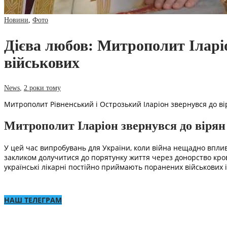
Новини
,
Фото
Дієва любов: Митрополит Іларі
військових
News
,
2 роки тому
Митрополит Рівненський і Острозький Іларіон звернувся до ві
Митрополит Іларіон звернувся до вірян
У цей час випробувань для України, коли війна нещадно вплив
закликом долучитися до порятунку життя через донорство крові
українські лікарні постійно приймають поранених військових 
НАШ ТЕЛЕГРАМ