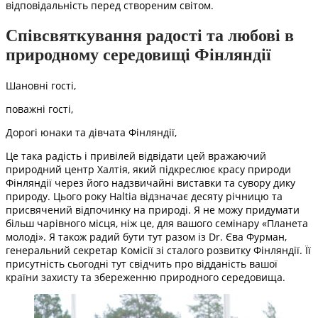
відповідальність перед створеним світом.
Співсвяткування радості та любові в
природному середовищі Фінляндії
Шановні гості,
поважні гості,
Дорогі юнаки та дівчата Фінляндії,
Це така радість і привілей відвідати цей вражаючий
природний центр Халтія, який підкреслює красу природи
Фінляндії через його надзвичайні виставки та сувору дику
природу. Цього року Haltia відзначає десяту річницю та
присвячений відпочинку на природі. Я не можу придумати
більш чарівного місця, ніж це, для вашого семінару «Планета
молоді». Я також радий бути тут разом із Dr. Єва Фурман,
генеральний секретар Комісії зі сталого розвитку Фінляндії. Її
присутність сьогодні тут свідчить про відданість вашої
країни захисту та збереженню природного середовища.