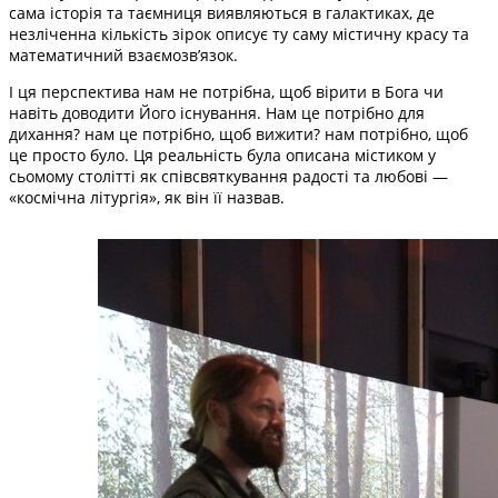
сама історія та таємниця виявляються в галактиках, де
незліченна кількість зірок описує ту саму містичну красу та
математичний взаємозв’язок.
І ця перспектива нам не потрібна, щоб вірити в Бога чи
навіть доводити Його існування. Нам це потрібно для
дихання? нам це потрібно, щоб вижити? нам потрібно, щоб
це просто було. Ця реальність була описана містиком у
сьомому столітті як співсвяткування радості та любові —
«космічна літургія», як він її назвав.