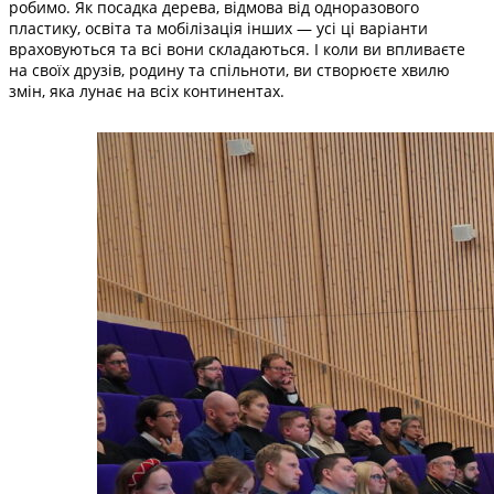
робимо. Як посадка дерева, відмова від одноразового
пластику, освіта та мобілізація інших — усі ці варіанти
враховуються та всі вони складаються. І коли ви впливаєте
на своїх друзів, родину та спільноти, ви створюєте хвилю
змін, яка лунає на всіх континентах.