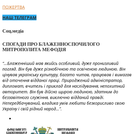
ПОЖЕРТВА
НАШ ТЕЛЕГРАМ
Соц.медіа
СПОГАДИ ПРО БЛАЖЕННОСПОЧИЛОГО
МИТРОПОЛИТА МЕФОДІЯ
“…Блаженніший мав якийсь особливий, дуже пронизливий
погляд. Він був дуже різнобічною та освіченою людиною. Він
цінував українську культуру, багато читав, працював і вимагав
від оточення відданої праці. Природжений адміністратор,
дипломат, вчитель і приклад для наслідування, непохитний
авторитет. Він був дійсно щирою людиною, здатним до
беззавітного служіння, виключно відданий правді.
Непередбачуваний, владика умів любити безкорисливо свою
Україну і свій рідний народ…”.