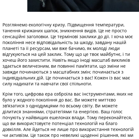
Розглянемо екологічну кризу. Підвищення температури,
танення крижаних шапок, зникнення видів. Це не просто
сенсаційні заголовки. Це термінові заклики до дії. І хоча моє
покоління несе відповідальність за шкоду, завдану нашій
планеті та її ресурсам, ми вже бачимо, як молоді люди
відгукуються на цей заклик. Тому що це твоє майбутнє, і ти
хочеш його захистити. Навіть якщо іноді масштаб викликів
здається величезним, ви повинні пам’ятати, що зміни не
завжди починаються з масштабних змін; починається з
індивідуальних дій. Це починається з вас! Кожен із вас має
силу надихати та навчати свої спільноти.
Крім того, цифрова ера озброїла вас інструментами, яких не
було у жодного покоління до вас. Ви можете миттєво
зв’язатися з однодумцями по всьому світу. Ви можете
ділитися знаннями, стратегіями та енергією. Ваш голос
почують у найвищих ешелонах влади. Тому переконайтеся,
що ви використовуєте потенціал технологій на благо
довкілля. Але йдеться не лише про використання технологій
чи активізм. Це також про невеликі щоденні рішення, які ми