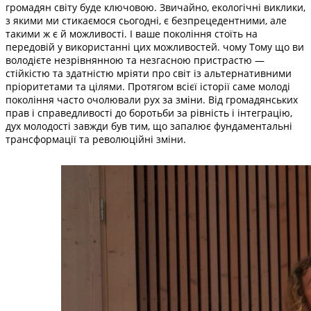
громадян світу буде ключовою. Звичайно, екологічні виклики,
з якими ми стикаємося сьогодні, є безпрецедентними, але
такими ж є й можливості. І ваше покоління стоїть на
передовій у використанні цих можливостей. чому Тому що ви
володієте незрівнянною та незгасною пристрастю —
стійкістю та здатністю мріяти про світ із альтернативними
пріоритетами та цілями. Протягом всієї історії саме молоді
покоління часто очолювали рух за зміни. Від громадянських
прав і справедливості до боротьби за рівність і інтеграцію,
дух молодості завжди був тим, що запалює фундаментальні
трансформації та революційні зміни.