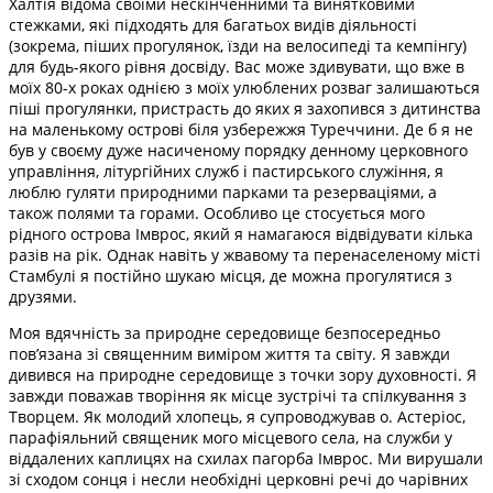
Халтія відома своїми нескінченними та винятковими
стежками, які підходять для багатьох видів діяльності
(зокрема, піших прогулянок, їзди на велосипеді та кемпінгу)
для будь-якого рівня досвіду. Вас може здивувати, що вже в
моїх 80-х роках однією з моїх улюблених розваг залишаються
піші прогулянки, пристрасть до яких я захопився з дитинства
на маленькому острові біля узбережжя Туреччини. Де б я не
був у своєму дуже насиченому порядку денному церковного
управління, літургійних служб і пастирського служіння, я
люблю гуляти природними парками та резерваціями, а
також полями та горами. Особливо це стосується мого
рідного острова Імврос, який я намагаюся відвідувати кілька
разів на рік. Однак навіть у жвавому та перенаселеному місті
Стамбулі я постійно шукаю місця, де можна прогулятися з
друзями.
Моя вдячність за природне середовище безпосередньо
пов’язана зі священним виміром життя та світу. Я завжди
дивився на природне середовище з точки зору духовності. Я
завжди поважав творіння як місце зустрічі та спілкування з
Творцем. Як молодий хлопець, я супроводжував о. Астеріос,
парафіяльний священик мого місцевого села, на служби у
віддалених каплицях на схилах пагорба Імврос. Ми вирушали
зі сходом сонця і несли необхідні церковні речі до чарівних