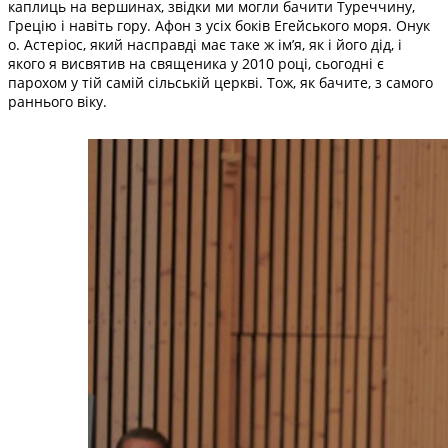
каплиць на вершинах, звідки ми могли бачити Туреччину,
Грецію і навіть гору. Афон з усіх боків Егейського моря. Онук
о. Астеріос, який насправді має таке ж ім’я, як і його дід, і
якого я висвятив на священика у 2010 році, сьогодні є
парохом у тій самій сільській церкві. Тож, як бачите, з самого
раннього віку.