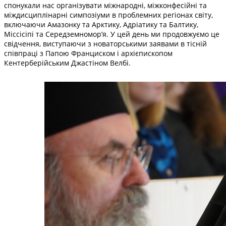
спонукали нас організувати міжнародні, міжконфесійні та
міждисциплінарні симпозіуми в проблемних регіонах світу,
включаючи Амазонку та Арктику, Адріатику та Балтику,
Міссісіпі та Середземномор’я. У цей день ми продовжуємо це
свідчення, виступаючи з новаторськими заявами в тісній
співпраці з Папою Франциском і архієпископом
Кентерберійським Джастіном Велбі.