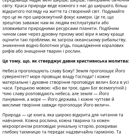
світу. Краса природи веде кожного з нас до ширшого, більш
відкритого погляду на життя та створений світ. Подумайте
про це як про ширококутний фокус камери. Це те, що
зрештою заважає нам як людям експлуатувати або
зловживати природними ресурсами планети. Подібним
чином саме через духовну призму моєї віри я можу краще
оцінити такі проблеми, як загроза океанському рибальству,
зникнення водно-болотних угідь, пошкодження коралових
рифів або знищення тварин і рослин.
Це тому, що, як стверджує давня християнська молитва:
Небеса проголошують славу Божу? Земля проголошує Його
суверенітет? море провіщає владу Господа? і кожне
матеріальне і духовне створіння проповідує велич Бога в усі
часи. Грецькою мовою: «(Бо ви троє, один Бог всемогутній.)
Чию славу розповідають небеса, але земля — Його
панування, а море — Його держава, і кожне чуттєве й
мислиме творіння завжди проголошує Його велич».
Природа — це книга, яка широко відкрита для читання та
навчання. Кожна рослина, кожна тварина та кожен
мікроорганізм розповідає унікальну історію, розкриває
глибоку таємницю та передає надзвичайну гармонію. Та