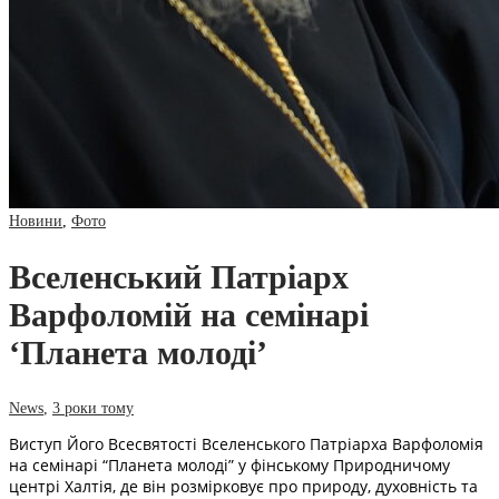
Новини
,
Фото
Вселенський Патріарх
Варфоломій на семінарі
‘Планета молоді’
News
,
3 роки тому
Виступ Його Всесвятості Вселенського Патріарха Варфоломія
на семінарі “Планета молоді” у фінському Природничому
центрі Халтія, де він розмірковує про природу, духовність та