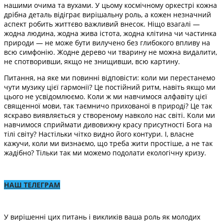
нашими очима та вухами. У цьому космічному оркестрі кожна
дрібна деталь відіграє вирішальну роль, а кожен незначний
аспект робить життєво важливий внесок. Ніщо взагалі —
жодна людина, жодна жива істота, жодна клітина чи частинка
природи — не може бути вилучено без глибокого впливу на
всю симфонію. Жодне дерево чи тварину не можна видалити,
не спотворивши, якщо не знищивши, всю картину.
Питання, на яке ми повинні відповісти: коли ми перестанемо
чути музику цієї гармонії? Це постійний ритм, навіть якщо ми
цього не усвідомлюємо. Коли ж ми навчимося алфавіту цієї
священної мови, так таємничо прихованої в природі? Це так
яскраво виявляється у створеному навколо нас світі. Коли ми
навчимося сприймати дивовижну красу присутності Бога на
тілі світу? Настільки чітко видно його контури. І, власне
кажучи, коли ми визнаємо, що треба жити простіше, а не так
жадібно? Тільки так ми можемо подолати екологічну кризу.
НАШ ТЕЛЕГРАМ
У вирішенні цих питань і викликів ваша роль як молодих