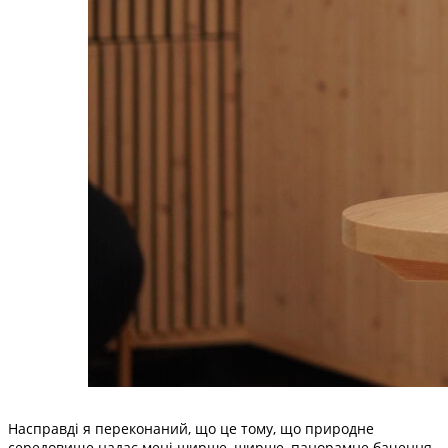
Насправді я переконаний, що це тому, що природне
середовище надає мені ширше, ширше, панорамне бачення