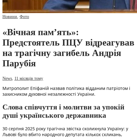
Новини
,
Фото
«Вічная пам’ять»:
Предстоятель ПЦУ відреагував
на трагічну загибель Андрія
Парубія
News
,
11 місяців тому
Митрополит Епіфаній назвав політика відданим патріотом і
захисником духовної незалежності України.
Слова співчуття і молитви за упокій
душі українського державника
30 серпня 2025 року трагічна звістка сколихнула Україну: у
Львові було вбито народного депутата кількох скликань,