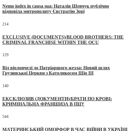
Nemo iudex in causa sua: Наталія Шевчук публічно
відповіла митрополиту Євстратію Зорі
214
EXCLUSIVE (DOCUMENTS)/BLOOD BROTHERS: THE
CRIMINAL FRANCHISE WITHIN THE OCU
129
Від віолончелі до Патріаршого жезла: Новий шлях
Грузинської Церкви з Католикосом Шіо III
140
ЕКСКЛЮЗИВ (ДОКУМЕНТИ)/БРАТИ ПО КРОВІ:
КРИМІНАЛЬНА ФРАНШИЗА В ПЦУ
544
МАТЕРИНСЬКИЙ ОМОРФОР В ЧАС ВІЙНИ В УКРАЇНІ