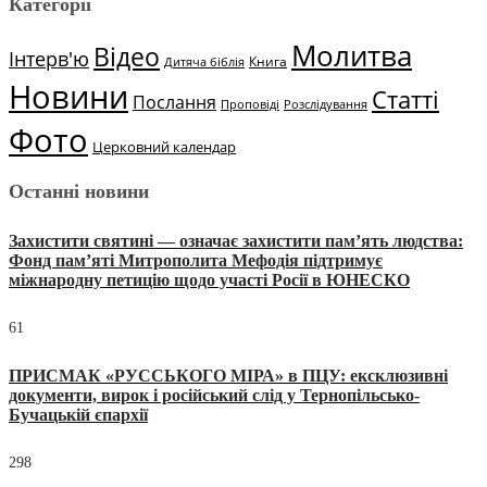
Категорії
Молитва
Відео
Інтерв'ю
Книга
Дитяча біблія
Новини
Статті
Послання
Проповіді
Розслідування
Фото
Церковний календар
Останні новини
Захистити святині — означає захистити пам’ять людства:
Фонд пам’яті Митрополита Мефодія підтримує
міжнародну петицію щодо участі Росії в ЮНЕСКО
61
ПРИСМАК «РУССЬКОГО МІРА» в ПЦУ: ексклюзивні
документи, вирок і російський слід у Тернопільсько-
Бучацькій єпархії
298