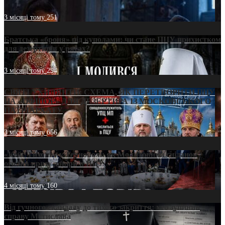
3 місяці тому
251
Братська «броня» під куполами: чи стане ПЦУ прихистком
для дезертирів у рясах?
3 місяці тому
294
СВЯТІ УХИЛЯНТИ: СХЕМА, ЯК ПЕРЕТВОРИТИ ПЦУ
НА «ОФШОР» ДЛЯ ДЕЗЕРТИРА ІЗ МОСКОВСЬКОГО
ПАТРІАРХАТУ
3 місяці тому
656
«Кейс Тихона» у Тернополі: як Молитовний сніданок
оголив кризу довіри в ПЦУ
4 місяці тому
160
Від гучного скандалу до тихого закриття: хто зупинив
справу Мстислава