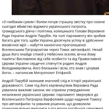
«З глибоким сумом і болем почув страшну звістку про скоєне
сьогодні вбивство відомого українського патріота,
громадського діяча і політика, колишнього Голови Верховної
Ради України Андрія Парубія. На чолі парламенту він зробив
багато для того, щоби Україна досягнула успіху в здійсненні
віковічної мрії – набуття канонічно проголошеної
Вселенським Патріархатом через Томос автокефалії. Нехай
душа його знайде спокій у Небесних оселях, вічна йому
памʼять! Висловлюю від себе особисто та від Православної
Церкви України сердечні співчуття родині Андрія
Володимировича, його близьким і всім, хто знав і цінував
його», – наголосив Митрополит Епіфаній.
Андрій Парубій залишив значний слід в історії української
державності. Саме під його керівництвом Верховна Рада
ухвалила важливі закони, які сприяли утвердженню
незалежної української Церкви: парламент звернувся до
Вселенського Патріарха Варфоломія щодо надання Томосу
про автокефалію та ухвалив рішення, що дозволили
громадам вільно виходити з-під влади російської церковної