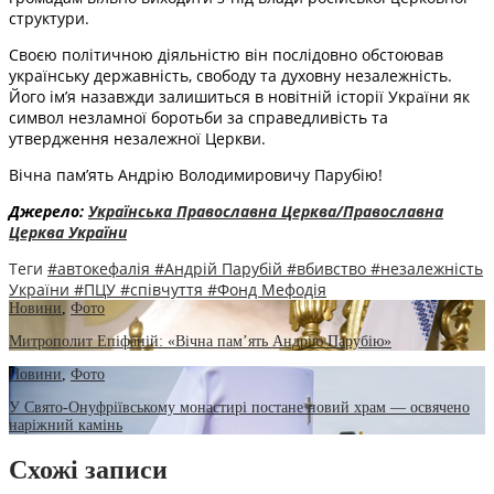
структури.
Своєю політичною діяльністю він послідовно обстоював
українську державність, свободу та духовну незалежність.
Його ім’я назавжди залишиться в новітній історії України як
символ незламної боротьби за справедливість та
утвердження незалежної Церкви.
Вічна пам’ять Андрію Володимировичу Парубію!
Джерело:
Українська Православна Церква/Православна
Церква України
Теги
#автокефалія
#Андрій Парубій
#вбивство
#незалежність
України
#ПЦУ
#співчуття
#Фонд Мефодія
Новини
,
Фото
Митрополит Епіфаній: «Вічна пам’ять Андрію Парубію»
Новини
,
Фото
У Свято-Онуфріївському монастирі постане новий храм — освячено
наріжний камінь
Схожі записи