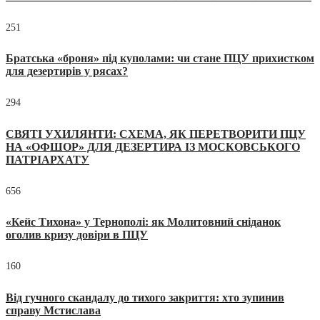
251
Братська «броня» під куполами: чи стане ПЦУ прихистком
для дезертирів у рясах?
294
СВЯТІ УХИЛЯНТИ: СХЕМА, ЯК ПЕРЕТВОРИТИ ПЦУ
НА «ОФШОР» ДЛЯ ДЕЗЕРТИРА ІЗ МОСКОВСЬКОГО
ПАТРІАРХАТУ
656
«Кейс Тихона» у Тернополі: як Молитовний сніданок
оголив кризу довіри в ПЦУ
160
Від гучного скандалу до тихого закриття: хто зупинив
справу Мстислава