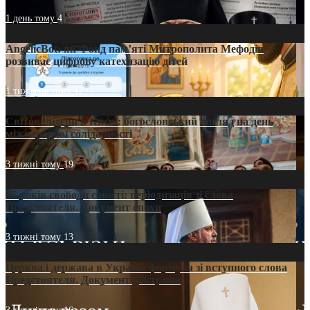
1 день тому
4
AngelicBot: як Фонд пам’яті Митрополита Мефодія
розвиває цифрову катехизацію дітей
1 тиждень тому
12
Світові лідери в Києві: богословський погляд на день
міжнародної солідарності
3 тижні тому
19
35 років свободи совісті: періодизація зі слова
Предстоятеля. Документ епохи
3 тижні тому
13
Церква і держава в Україні: формула зі вступного слова
Предстоятеля. Документ доктрини