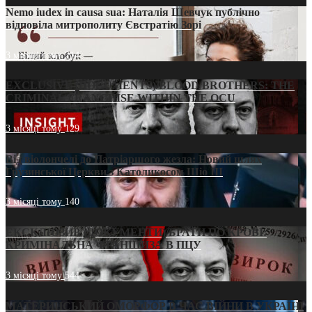
Nemo iudex in causa sua: Наталія Шевчук публічно
відповіла митрополиту Євстратію Зорі
3 місяці тому
214
EXCLUSIVE (DOCUMENTS)/BLOOD BROTHERS: THE
CRIMINAL FRANCHISE WITHIN THE OCU
3 місяці тому
129
Від віолончелі до Патріаршого жезла: Новий шлях
Грузинської Церкви з Католикосом Шіо III
3 місяці тому
140
ЕКСКЛЮЗИВ (ДОКУМЕНТИ)/БРАТИ ПО КРОВІ:
КРИМІНАЛЬНА ФРАНШИЗА В ПЦУ
3 місяці тому
544
МАТЕРИНСЬКИЙ ОМОРФОР В ЧАС ВІЙНИ В УКРАЇНІ