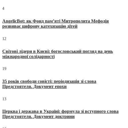
4
AngelicBot: як Фонд пам’яті Митрополита Мефодія
розвиває цифрову катехизацію дітей
12
Світові лідери в Києві: богословський погляд на день
міжнародної солідарності
19
35 років свободи совісті: періодизація зі слова
Предстоятеля. Документ епохи
13
Церква і держава в Україні: формула зі вступного слова
Предстоятеля. Документ доктрини