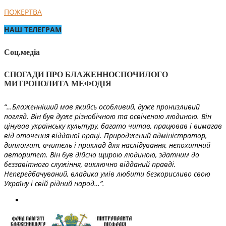
ПОЖЕРТВА
НАШ ТЕЛЕГРАМ
Соц.медіа
СПОГАДИ ПРО БЛАЖЕННОСПОЧИЛОГО
МИТРОПОЛИТА МЕФОДІЯ
“…Блаженніший мав якийсь особливий, дуже пронизливий
погляд. Він був дуже різнобічною та освіченою людиною. Він
цінував українську культуру, багато читав, працював і вимагав
від оточення відданої праці. Природжений адміністратор,
дипломат, вчитель і приклад для наслідування, непохитний
авторитет. Він був дійсно щирою людиною, здатним до
беззавітного служіння, виключно відданий правді.
Непередбачуваний, владика умів любити безкорисливо свою
Україну і свій рідний народ…”.