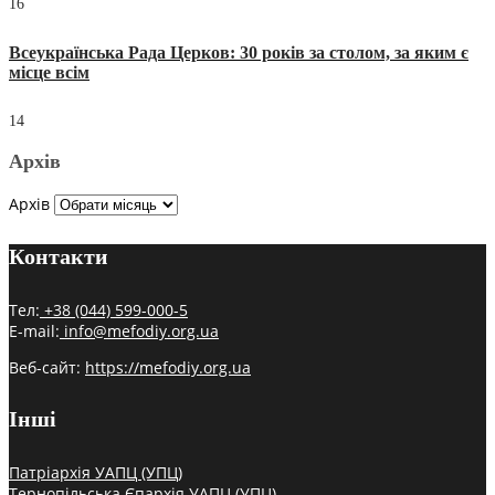
16
Всеукраїнська Рада Церков: 30 років за столом, за яким є
місце всім
14
Архів
Архів
Контакти
Тел:
+38 (044) 599-000-5
E-mail:
info@mefodiy.org.ua
Веб-сайт:
https://mefodiy.org.ua
Інші
Патріархія УАПЦ (УПЦ)
Тернопільська Єпархія УАПЦ (УПЦ)