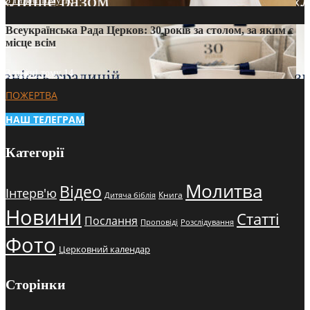
3 тижні тому
16
Всеукраїнська Рада Церков: 30 років за столом, за яким є
місце всім
3 тижні тому
14
ПОЖЕРТВА
НАШ ТЕЛЕГРАМ
Категорії
Молитва
Відео
Інтерв'ю
Книга
Дитяча біблія
Новини
Статті
Послання
Проповіді
Розслідування
Фото
Церковний календар
Сторінки