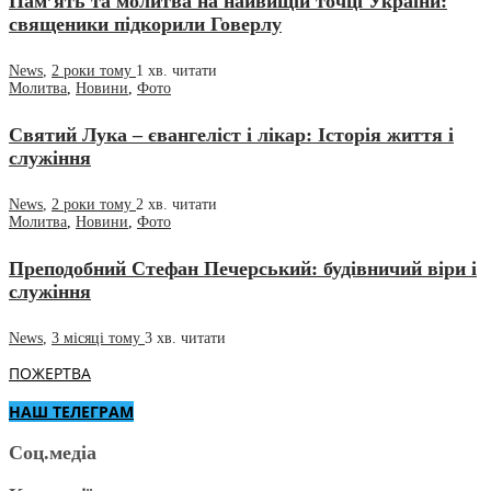
Пам’ять та молитва на найвищій точці України:
священики підкорили Говерлу
News
,
2 роки тому
1 хв.
читати
Молитва
,
Новини
,
Фото
Святий Лука – євангеліст і лікар: Історія життя і
служіння
News
,
2 роки тому
2 хв.
читати
Молитва
,
Новини
,
Фото
Преподобний Стефан Печерський: будівничий віри і
служіння
News
,
3 місяці тому
3 хв.
читати
ПОЖЕРТВА
НАШ ТЕЛЕГРАМ
Соц.медіа