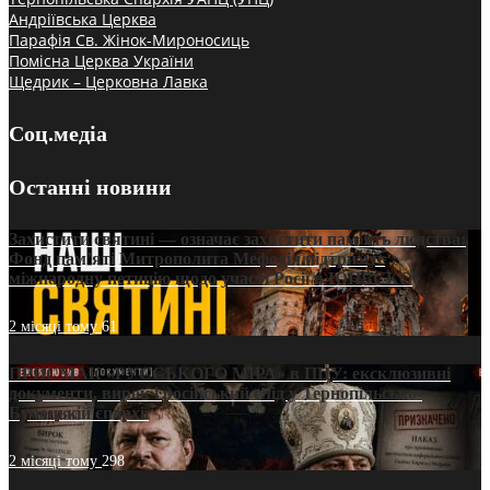
Андріївська Церква
Парафія Св. Жінок-Мироносиць
Помісна Церква України
Щедрик – Церковна Лавка
Соц.медіа
Останні новини
Захистити святині — означає захистити пам’ять людства:
Фонд пам’яті Митрополита Мефодія підтримує
міжнародну петицію щодо участі Росії в ЮНЕСКО
2 місяці тому
61
ПРИСМАК «РУССЬКОГО МІРА» в ПЦУ: ексклюзивні
документи, вирок і російський слід у Тернопільсько-
Бучацькій єпархії
2 місяці тому
298