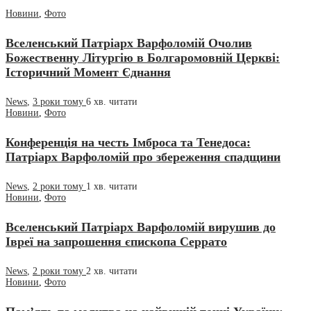
Новини
,
Фото
Вселенський Патріарх Варфоломій Очолив
Божественну Літургію в Болгаромовній Церкві:
Історичний Момент Єднання
News
,
3 роки тому
6 хв.
читати
Новини
,
Фото
Конференція на честь Імброса та Тенедоса:
Патріарх Варфоломій про збереження спадщини
News
,
2 роки тому
1 хв.
читати
Новини
,
Фото
Вселенський Патріарх Варфоломій вирушив до
Івреї на запрошення єпископа Серрато
News
,
2 роки тому
2 хв.
читати
Новини
,
Фото