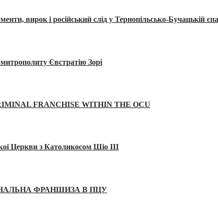
, вирок і російський слід у Тернопільсько-Бучацькій єпа
а митрополиту Євстратію Зорі
IMINAL FRANCHISE WITHIN THE OCU
кої Церкви з Католикосом Шіо III
ІНАЛЬНА ФРАНШИЗА В ПЦУ