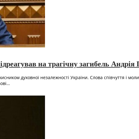
дреагував на трагічну загибель Андрія 
исником духовної незалежності України. Слова співчуття і моли
вові…