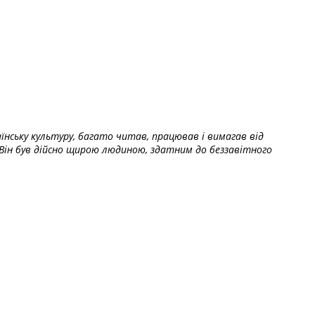
їнську культуру, багато читав, працював і вимагав від
Він був дійсно щирою людиною, здатним до беззавітного