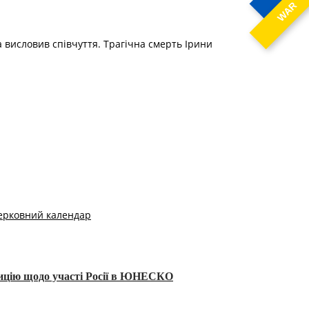
WAR
а висловив співчуття. Трагічна смерть Ірини
ерковний календар
тицію щодо участі Росії в ЮНЕСКО