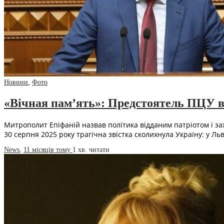
Новини
,
Фото
«Вічная пам’ять»: Предстоятель ПЦУ ві
Митрополит Епіфаній назвав політика відданим патріотом і зах
30 серпня 2025 року трагічна звістка сколихнула Україну: у Ль
News
,
11 місяців тому
1 хв.
читати