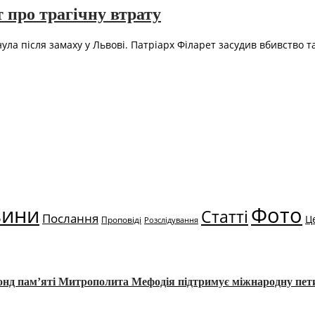
 про трагічну втрату
ула після замаху у Львові. Патріарх Філарет засудив вбивство т
…
вини
Фото
Статті
Послання
Ц
Проповіді
Розслідування
Фонд пам’яті Митрополита Мефодія підтримує міжнародну пе