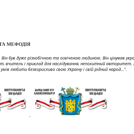
ТА МЕФОДІЯ
Він був дуже різнобічною та освіченою людиною. Він цінував укра
т, вчитель і приклад для наслідування, непохитний авторитет. 
умів любити безкорисливо свою Україну і свій рідний народ…”.