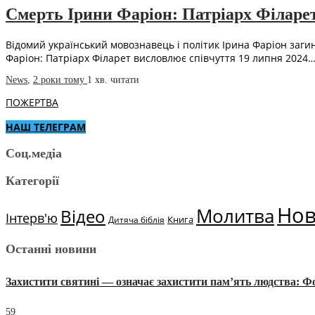
Смерть Ірини Фаріон: Патріарх Філарет
Відомий український мовознавець і політик Ірина Фаріон загин
Фаріон: Патріарх Філарет висловлює співчуття 19 липня 2024
News
,
2 роки тому
1 хв.
читати
ПОЖЕРТВА
НАШ ТЕЛЕГРАМ
Соц.медіа
Категорії
Но
Молитва
Відео
Інтерв'ю
Книга
Дитяча біблія
Останні новини
Захистити святині — означає захистити пам’ять людства: 
59