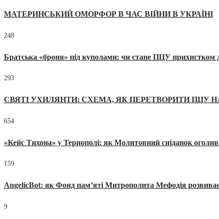
МАТЕРИНСЬКИЙ ОМОРФОР В ЧАС ВІЙНИ В УКРАЇНІ
248
Братська «броня» під куполами: чи стане ПЦУ прихистком д
293
СВЯТІ УХИЛЯНТИ: СХЕМА, ЯК ПЕРЕТВОРИТИ ПЦУ Н
654
«Кейс Тихона» у Тернополі: як Молитовний сніданок оголив
159
AngelicBot: як Фонд пам’яті Митрополита Мефодія розвиває
9