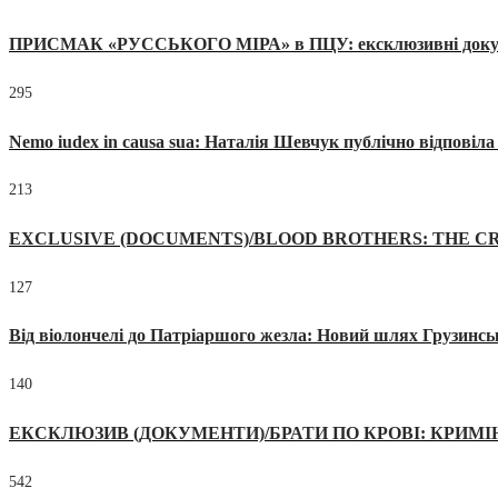
ПРИСМАК «РУССЬКОГО МІРА» в ПЦУ: ексклюзивні документи
295
Nemo iudex in causa sua: Наталія Шевчук публічно відповіл
213
EXCLUSIVE (DOCUMENTS)/BLOOD BROTHERS: THE CR
127
Від віолончелі до Патріаршого жезла: Новий шлях Грузинсь
140
ЕКСКЛЮЗИВ (ДОКУМЕНТИ)/БРАТИ ПО КРОВІ: КРИМ
542