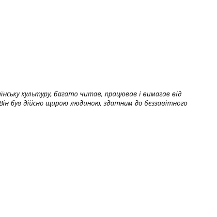
їнську культуру, багато читав, працював і вимагав від
Він був дійсно щирою людиною, здатним до беззавітного