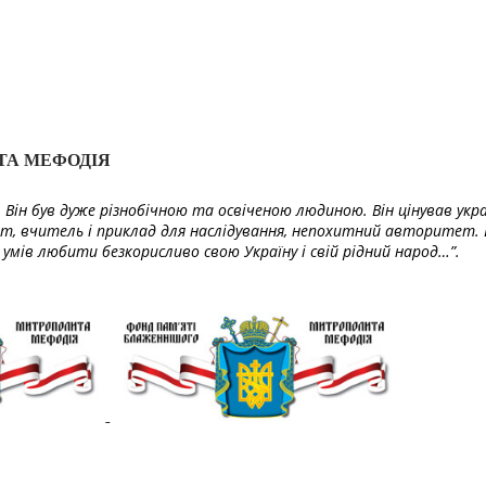
ТА МЕФОДІЯ
Він був дуже різнобічною та освіченою людиною. Він цінував укра
т, вчитель і приклад для наслідування, непохитний авторитет. 
умів любити безкорисливо свою Україну і свій рідний народ…”.