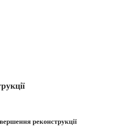
трукції
авершення реконструкції