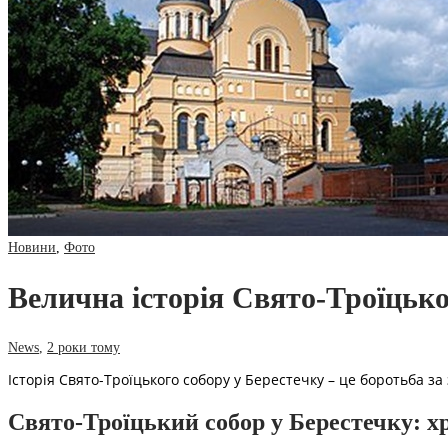
Новини
,
Фото
Велична історія Свято-Троїцьког
News
,
2 роки тому
Історія Свято-Троїцького собору у Берестечку – це боротьба з
Свято-Троїцький собор у Берестечку: х