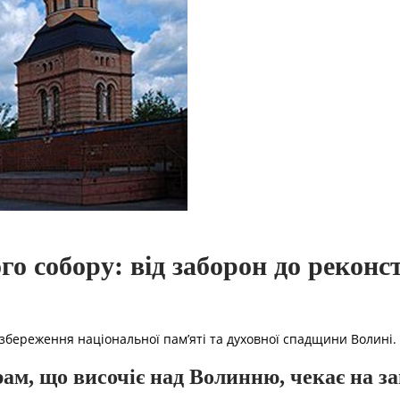
о собору: від заборон до реконс
а збереження національної пам’яті та духовної спадщини Волині.
рам, що височіє над Волинню, чекає на з