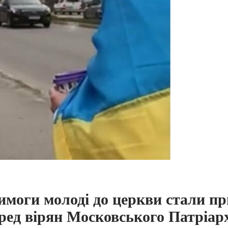
оги молоді до церкви стали пр
еред вірян Московського Патріар