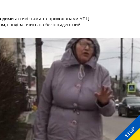
 молодими активістами та прихожанами УПЦ
мом, сподіваючись на безінцидентний
STOP