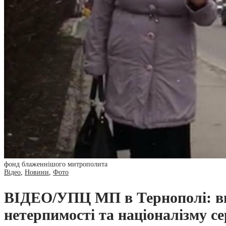
фонд блаженнішого митрополита
Відео
,
Новини
,
Фото
ВІДЕО/УПЦ МП в Тернополі: вим
нетерпимості та націоналізму с