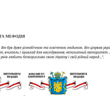
ТА МЕФОДІЯ
Він був дуже різнобічною та освіченою людиною. Він цінував укра
т, вчитель і приклад для наслідування, непохитний авторитет. 
умів любити безкорисливо свою Україну і свій рідний народ…”.