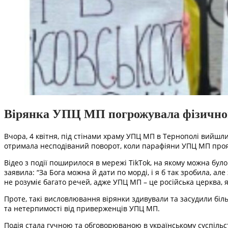
Вірянка УПЦ МП погрожувала фізичною
Вчора, 4 квітня, під стінами храму УПЦ МП в Тернополі вийшли
отримала несподіваний поворот, коли парафіяни УПЦ МП проя
Відео з події поширилося в мережі TikTok, на якому можна бул
заявила: “За Бога можна й дати по морді, і я б так зробила,
не розуміє багато речей, адже УПЦ МП – це російська церква, як
Проте, такі висловлювання вірянки здивували та засудили бі
та нетерпимості від приверженців УПЦ МП.
Подія стала гучною та обговорюваною в українському суспільст