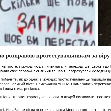
 розправою протестувальникам за віру
 на протест молоді люди, які вимагали переходу цієї церкви до 
вили своє справжнє обличчя та навіть погрожували молодим д
о побачити, як до однієї з молодих протестувальниць підійшла в
 але зараз Великий піст”. Прихожанка УПЦ МП намагалась переко
 і вона сама, росіянка.
льшість інтернет-користувачів. Багато людей висловили своє н
ві. Незабаром після цього до вірянки Московського патріархату