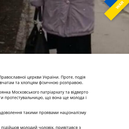
WAR
Православної церкви України. Проте, подія
івчатам та хлопцям фізичною розправою.
ірянка Московського патріархату та відверто
нати протестувальницю, що вона ще молода і
езадоволення такими проявами націоналізму
 підійшов молодий чоловік, привітався з