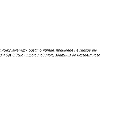
їнську культуру, багато читав, працював і вимагав від
Він був дійсно щирою людиною, здатним до беззавітного