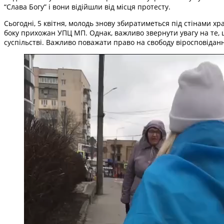
“Слава Богу” і вони відійшли від місця протесту.
Сьогодні, 5 квітня, молодь знову збиратиметься під стінами х
боку прихожан УПЦ МП. Однак, важливо звернути увагу на те, щ
суспільстві. Важливо поважати право на свободу віросповіданн