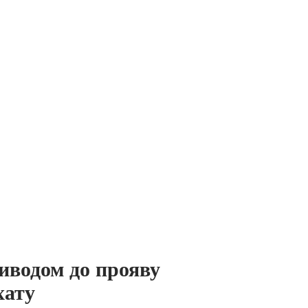
иводом до прояву
хату