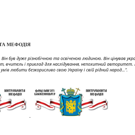
ТА МЕФОДІЯ
Він був дуже різнобічною та освіченою людиною. Він цінував укра
т, вчитель і приклад для наслідування, непохитний авторитет. 
умів любити безкорисливо свою Україну і свій рідний народ…”.