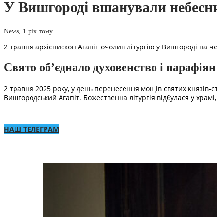
У Вишгороді вшанували небесни
News
,
1 рік тому
2 травня архієпископ Агапіт очолив літургію у Вишгороді на ч
Свято об’єднало духовенство і парафіян
2 травня 2025 року, у день перенесення мощів святих князів-с
Вишгородський Агапіт. Божественна літургія відбулася у храмі
НАШ ТЕЛЕГРАМ