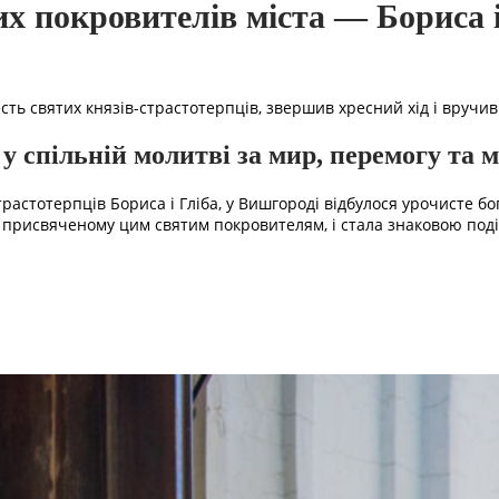
х покровителів міста — Бориса і
есть святих князів-страстотерпців, звершив хресний хід і вручи
 у спільній молитві за мир, перемогу та 
трастотерпців Бориса і Гліба, у Вишгороді відбулося урочисте бо
, присвяченому цим святим покровителям, і стала знаковою подіє