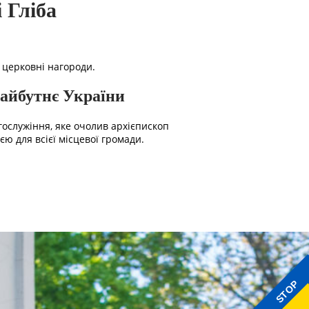
 Гліба
в церковні нагороди.
майбутнє України
гослужіння, яке очолив архієпископ
ю для всієї місцевої громади.
STOP