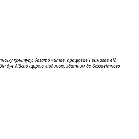
їнську культуру, багато читав, працював і вимагав від
Він був дійсно щирою людиною, здатним до беззавітного