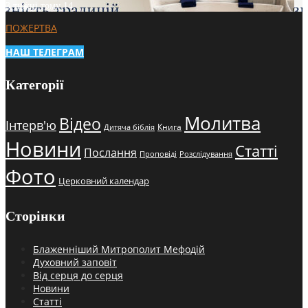
3 тижні тому
14
ПОЖЕРТВА
НАШ ТЕЛЕГРАМ
Категорії
Молитва
Відео
Інтерв'ю
Книга
Дитяча біблія
Новини
Статті
Послання
Проповіді
Розслідування
Фото
Церковний календар
Сторінки
Блаженніший Митрополит Мефодій
Духовний заповіт
Від серця до серця
Новини
Статті