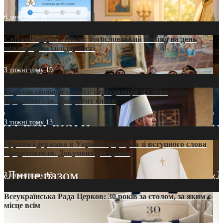
6 днів тому
11
Світові лідери в Києві: богословський погляд на день
міжнародної солідарності
3 тижні тому
19
35 років свободи совісті: періодизація зі слова
Предстоятеля. Документ епохи
3 тижні тому
13
Церква і держава в Україні: формула зі вступного слова
Предстоятеля. Документ доктрини
3 тижні тому
16
Всеукраїнська Рада Церков: 30 років за столом, за яким є
місце всім