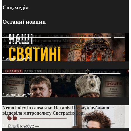
Соц.медіа
Останні новини
Захистити святині — означає захистити пам’ять людства:
Фонд пам’яті Митрополита Мефодія підтримує
міжнародну петицію щодо участі Росії в ЮНЕСКО
2 місяці тому
59
ПРИСМАК «РУССЬКОГО МІРА» в ПЦУ: ексклюзивні
документи, вирок і російський слід у Тернопільсько-
Бучацькій єпархії
2 місяці тому
297
Nemo iudex in causa sua: Наталія Шевчук публічно
відповіла митрополиту Євстратію Зорі
3 місяці тому
214