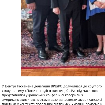
У Центрі Нісканена делегація ВРЦіРО долучилася до круглого
столу на тему «Поточні події в політиці США», під час якого
представники українських конфесій обговорили з
американськими експертами важливі аспекти американської
політики у контексті подальшої підтримки України, зокрема й