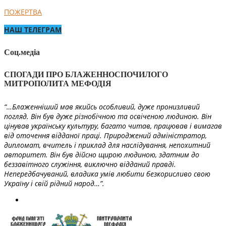
ПОЖЕРТВА
НАШ ТЕЛЕГРАМ
Соц.медіа
СПОГАДИ ПРО БЛАЖЕННОСПОЧИЛОГО
МИТРОПОЛИТА МЕФОДІЯ
“…Блаженніший мав якийсь особливий, дуже пронизливий
погляд. Він був дуже різнобічною та освіченою людиною. Він
цінував українську культуру, багато читав, працював і вимагав
від оточення відданої праці. Природжений адміністратор,
дипломат, вчитель і приклад для наслідування, непохитний
авторитет. Він був дійсно щирою людиною, здатним до
беззавітного служіння, виключно відданий правді.
Непередбачуваний, владика умів любити безкорисливо свою
Україну і свій рідний народ…”.