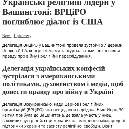
Українські релігійні лідери у
Вашингтоні: ВРЦіРО
поглиблює діалог із США
News
,
1 рік тому
Делегація ВРЦіРО у Вашингтоні провела зустрічі з лідерами
Церков США, конгресменами та журналістами, розповівши
правду про війну і релігійні переслідування.
Делегація українських конфесій
зустрілася з американськими
політиками, духовенством і медіа, щоб
донести правду про війну в Україні
Делегація Всеукраїнської Ради Церков і релігійних
організацій (ВРЦіРО), яка нещодавно відвідала Нью-Йорк, 30
квітня прибула до Вашингтона, де взяла участь у низці
важливих зустрічей, спрямованих на зміцнення міжнародної
підтримки України та захисту релігійної свободи. Візит