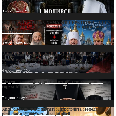
3 місяці тому
294
СВЯТІ УХИЛЯНТИ: СХЕМА, ЯК ПЕРЕТВОРИТИ ПЦУ
НА «ОФШОР» ДЛЯ ДЕЗЕРТИРА ІЗ МОСКОВСЬКОГО
ПАТРІАРХАТУ
3 місяці тому
655
«Кейс Тихона» у Тернополі: як Молитовний сніданок
оголив кризу довіри в ПЦУ
4 місяці тому
160
Від гучного скандалу до тихого закриття: хто зупинив
справу Мстислава
7 години тому
4
AngelicBot: як Фонд пам’яті Митрополита Мефодія
розвиває цифрову катехизацію дітей