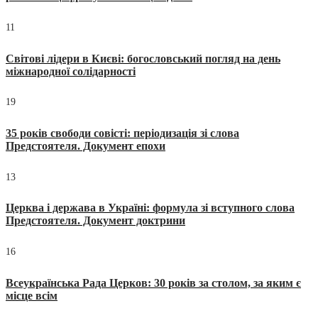
11
Світові лідери в Києві: богословський погляд на день
міжнародної солідарності
19
35 років свободи совісті: періодизація зі слова
Предстоятеля. Документ епохи
13
Церква і держава в Україні: формула зі вступного слова
Предстоятеля. Документ доктрини
16
Всеукраїнська Рада Церков: 30 років за столом, за яким є
місце всім