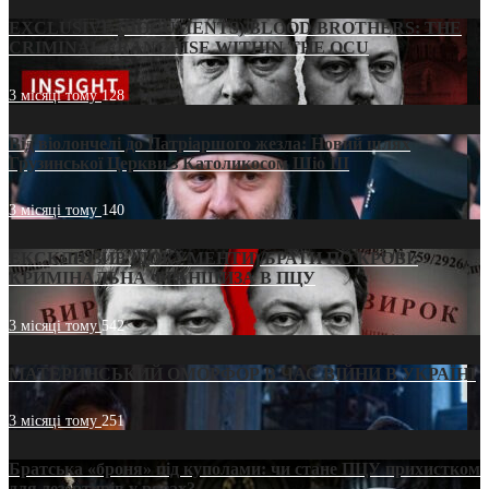
EXCLUSIVE (DOCUMENTS)/BLOOD BROTHERS: THE
CRIMINAL FRANCHISE WITHIN THE OCU
3 місяці тому
128
Від віолончелі до Патріаршого жезла: Новий шлях
Грузинської Церкви з Католикосом Шіо III
3 місяці тому
140
ЕКСКЛЮЗИВ (ДОКУМЕНТИ)/БРАТИ ПО КРОВІ:
КРИМІНАЛЬНА ФРАНШИЗА В ПЦУ
3 місяці тому
542
МАТЕРИНСЬКИЙ ОМОРФОР В ЧАС ВІЙНИ В УКРАЇНІ
3 місяці тому
251
Братська «броня» під куполами: чи стане ПЦУ прихистком
для дезертирів у рясах?