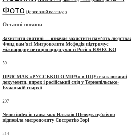
Фото
Церковний календар
Останні новини
Захистити святині — означає захистити пам’ять людства:
Фонд пам’яті Митрополита Мефодія підтримує
міжнародну петицію щодо участі Росії в ЮНЕСКО
59
ПРИСМАК «РУССЬКОГО МІРА» в ПЦУ: ексклюзивні
документи, вирок і російський слід у Тернопільсько-
Бучацькій єпархії
297
Nemo iudex in causa sua: Наталія Шевчук публічно
відповіла митрополиту Євстратію Зорі
214