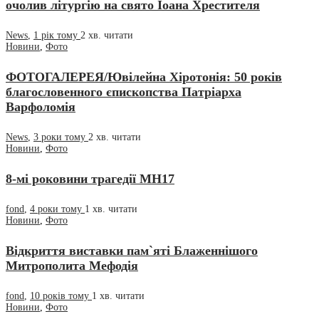
очолив літургію на свято Іоана Хрестителя
News
,
1 рік тому
2 хв.
читати
Новини
,
Фото
ФОТОГАЛЕРЕЯ/Ювілейна Хіротонія: 50 років
благословенного єпископства Патріарха
Варфоломія
News
,
3 роки тому
2 хв.
читати
Новини
,
Фото
8-мі роковини трагедії МН17
fond
,
4 роки тому
1 хв.
читати
Новини
,
Фото
Відкриття виставки пам`яті Блаженнішого
Митрополита Мефодія
fond
,
10 років тому
1 хв.
читати
Новини
,
Фото