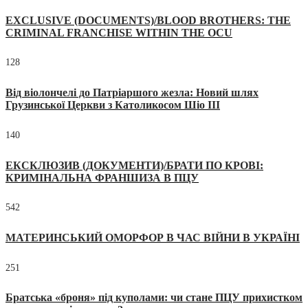
EXCLUSIVE (DOCUMENTS)/BLOOD BROTHERS: THE
CRIMINAL FRANCHISE WITHIN THE OCU
128
Від віолончелі до Патріаршого жезла: Новий шлях
Грузинської Церкви з Католикосом Шіо III
140
ЕКСКЛЮЗИВ (ДОКУМЕНТИ)/БРАТИ ПО КРОВІ:
КРИМІНАЛЬНА ФРАНШИЗА В ПЦУ
542
МАТЕРИНСЬКИЙ ОМОРФОР В ЧАС ВІЙНИ В УКРАЇНІ
251
Братська «броня» під куполами: чи стане ПЦУ прихистком