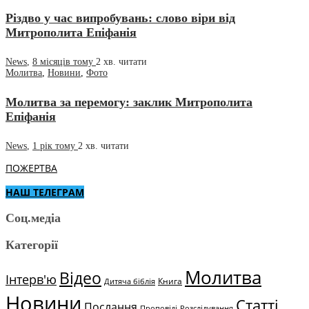
Різдво у час випробувань: слово віри від
Митрополита Епіфанія
News
,
8 місяців тому
2 хв.
читати
Молитва
,
Новини
,
Фото
Молитва за перемогу: заклик Митрополита
Епіфанія
News
,
1 рік тому
2 хв.
читати
ПОЖЕРТВА
НАШ ТЕЛЕГРАМ
Соц.медіа
Категорії
Молитва
Відео
Інтерв'ю
Книга
Дитяча біблія
Новини
Статті
Послання
Проповіді
Розслідування