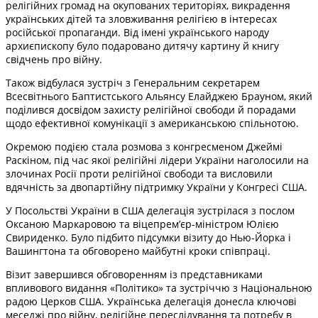
релігійних громад на окупованих територіях, викрадення
українських дітей та зловживання релігією в інтересах
російської пропаганди. Від імені українського народу
архиєпископу було подаровано дитячу картину й книгу
свідчень про війну.
Також відбулася зустріч з Генеральним секретарем
Всесвітнього Баптистського Альянсу Елайджею Брауном, який
поділився досвідом захисту релігійної свободи й порадами
щодо ефективної комунікації з американською спільнотою.
Окремою подією стала розмова з конгресменом Джеймі
Раскіном, під час якої релігійні лідери України наголосили на
злочинах Росії проти релігійної свободи та висловили
вдячність за двопартійну підтримку України у Конгресі США.
У Посольстві України в США делегація зустрілася з послом
Оксаною Маркаровою та віцепрем’єр-міністром Юлією
Свириденко. Було підбито підсумки візиту до Нью-Йорка і
Вашингтона та обговорено майбутні кроки співпраці.
Візит завершився обговоренням із представниками
впливового видання «Політико» та зустріччю з Національною
радою Церков США. Українська делегація донесла ключові
меседжі про війну, релігійне переслідування та потребу в