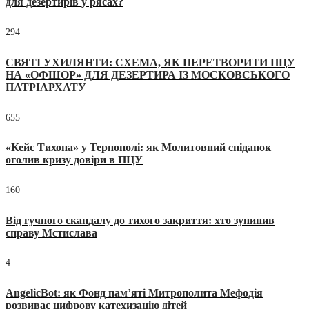
для дезертирів у рясах?
294
СВЯТІ УХИЛЯНТИ: СХЕМА, ЯК ПЕРЕТВОРИТИ ПЦУ
НА «ОФШОР» ДЛЯ ДЕЗЕРТИРА ІЗ МОСКОВСЬКОГО
ПАТРІАРХАТУ
655
«Кейс Тихона» у Тернополі: як Молитовний сніданок
оголив кризу довіри в ПЦУ
160
Від гучного скандалу до тихого закриття: хто зупинив
справу Мстислава
4
AngelicBot: як Фонд пам’яті Митрополита Мефодія
розвиває цифрову катехизацію дітей