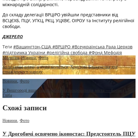
міжнародній солідарності.
До складу делегації ВРЦіРО увійшли представники від
ВСЦЄХБ, ПЦУ, УГКЦ, РКЦ, УЦХВЄ, ОІРОУ та Інституту релігійної
свободи.
ДЖЕРЕЛО
Теги
#Вашингтон-США
#ВРЦіРО
#Всеукраїнська Рада Церков
#підтримка України
#релігійна свобода
#Фонд Мефодія
Молитва
,
Новини
,
Фото
Коли серце плаче, а душа молиться: Христові Блаженства для
стражденного народу
Новини
,
Фото
У Вишгороді вшанували небесних покровителів міста — Бориса і
Гліба
Схожі записи
Новини
,
Фото
У Дрогобичі освячено іконостас: Предстоятель ПЦУ