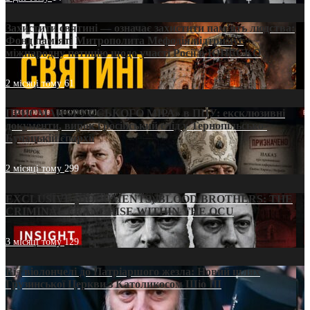
Захистити святині — означає захистити пам’ять людства:
Фонд пам’яті Митрополита Мефодія підтримує
міжнародну петицію щодо участі Росії в ЮНЕСКО
2 місяці тому
61
ПРИСМАК «РУССЬКОГО МІРА» в ПЦУ: ексклюзивні
документи, вирок і російський слід у Тернопільсько-
Бучацькій єпархії
2 місяці тому
299
EXCLUSIVE (DOCUMENTS)/BLOOD BROTHERS: THE
CRIMINAL FRANCHISE WITHIN THE OCU
3 місяці тому
129
Від віолончелі до Патріаршого жезла: Новий шлях
Грузинської Церкви з Католикосом Шіо III