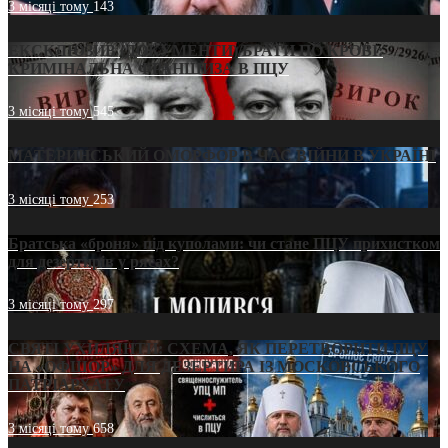
3 місяці тому
143
ЕКСКЛЮЗИВ (ДОКУМЕНТИ)/БРАТИ ПО КРОВІ:
КРИМІНАЛЬНА ФРАНШИЗА В ПЦУ
3 місяці тому
545
МАТЕРИНСЬКИЙ ОМОРФОР В ЧАС ВІЙНИ В УКРАЇНІ
3 місяці тому
253
Братська «броня» під куполами: чи стане ПЦУ прихистком
для дезертирів у рясах?
3 місяці тому
297
СВЯТІ УХИЛЯНТИ: СХЕМА, ЯК ПЕРЕТВОРИТИ ПЦУ
НА «ОФШОР» ДЛЯ ДЕЗЕРТИРА ІЗ МОСКОВСЬКОГО
ПАТРІАРХАТУ
3 місяці тому
658