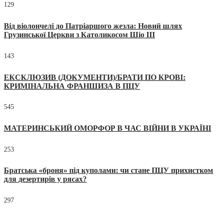
129
Від віолончелі до Патріаршого жезла: Новий шлях
Грузинської Церкви з Католикосом Шіо III
143
ЕКСКЛЮЗИВ (ДОКУМЕНТИ)/БРАТИ ПО КРОВІ:
КРИМІНАЛЬНА ФРАНШИЗА В ПЦУ
545
МАТЕРИНСЬКИЙ ОМОРФОР В ЧАС ВІЙНИ В УКРАЇНІ
253
Братська «броня» під куполами: чи стане ПЦУ прихистком
для дезертирів у рясах?
297