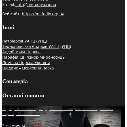
E-mail:
info@mefodiy.org.ua
Веб-сайт:
https://mefodiy.org.ua
Інші
Патріархія УАПЦ (УПЦ)
Тернопільська Єпархія УАПЦ (УПЦ)
Андріївська Церква
Парафія Св. Жінок-Мироносиць
Помісна Церква України
Щедрик – Церковна Лавка
Соц.медіа
Останні новини
Від гучного скандалу до тихого закриття: хто зупинив
справу Мстислава
2 дні тому
14