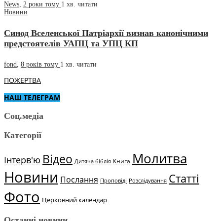
News
,
2 роки тому
1 хв.
читати
Новини
Синод Вселенської Патріархії визнав канонічними
предстоятелів УАПЦ та УПЦ КП
fond
,
8 років тому
1 хв.
читати
ПОЖЕРТВА
НАШ ТЕЛЕГРАМ
Соц.медіа
Категорії
Молитва
Відео
Інтерв'ю
Книга
Дитяча біблія
Новини
Статті
Послання
Проповіді
Розслідування
Фото
Церковний календар
Останні новини