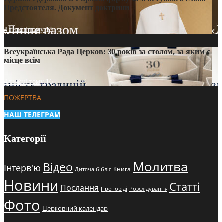
Предстоятеля. Документ доктрини
4 тижні тому
18
Всеукраїнська Рада Церков: 30 років за столом, за яким є
місце всім
4 тижні тому
16
ПОЖЕРТВА
НАШ ТЕЛЕГРАМ
Категорії
Молитва
Відео
Інтерв'ю
Книга
Дитяча біблія
Новини
Статті
Послання
Проповіді
Розслідування
Фото
Церковний календар