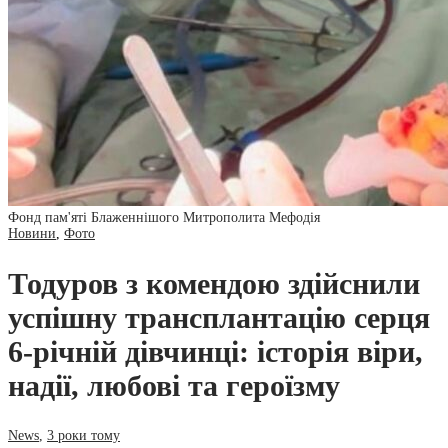
Фонд пам'яті Блаженнішого Митрополита Мефодія
Новини
,
Фото
Тодуров з комендою здійснили
успішну трансплантацію серця
6-річній дівчинці: історія віри,
надії, любові та героїзму
News
,
3 роки тому