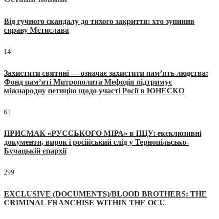
Від гучного скандалу до тихого закриття: хто зупинив
справу Мстислава
14
Захистити святині — означає захистити пам’ять людства:
Фонд пам’яті Митрополита Мефодія підтримує
міжнародну петицію щодо участі Росії в ЮНЕСКО
61
ПРИСМАК «РУССЬКОГО МІРА» в ПЦУ: ексклюзивні
документи, вирок і російський слід у Тернопільсько-
Бучацькій єпархії
299
EXCLUSIVE (DOCUMENTS)/BLOOD BROTHERS: THE
CRIMINAL FRANCHISE WITHIN THE OCU