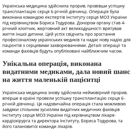
Українська медицина здійснила прорив, провівши успішну
трансплантацію серця 6-річній дівчинці. Операція була
виконана командою експертів Інституту серця МОЗ України
під керівництвом Бориса Тодурова. Донором органу став 4-
річний хлопчик, жертовний акт великодушності врятував
життя іншої дитини. Цей успіх свідчить про зростання
професіоналізму українських медиків та надає нову надію для
пацієнтів з серцевими захворюваннями. Деталі операції та
команди фахівців будуть опубліковані найближчим часом.
Унікальна операція, виконана
видатними медиками, дала новий шанс
на життя маленькій пацієнтці
Українська медицина знову здійснила неймовірний прорив,
вперше в країні провели успішну трансплантацію серця 6-
річній дівчинці. Ця надзвичайна операція стала можливою
завдяки спільним зусиллям видатних медичних фахівців
Інституту серця МОЗ України під керівництвом лікаря-
кардіохірурга та директора Інституту, Бориса Тодурова, та
його талановитої команди лікарів.