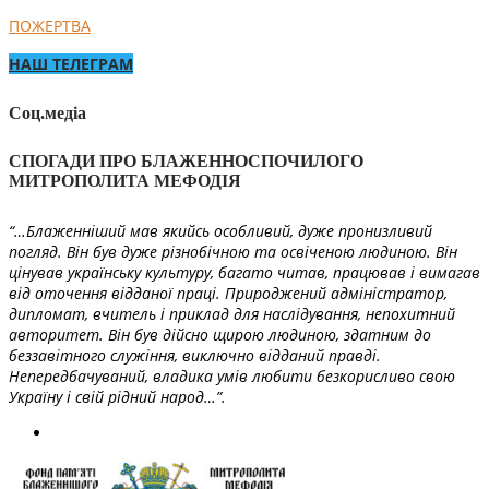
ПОЖЕРТВА
НАШ ТЕЛЕГРАМ
Соц.медіа
СПОГАДИ ПРО БЛАЖЕННОСПОЧИЛОГО
МИТРОПОЛИТА МЕФОДІЯ
“…Блаженніший мав якийсь особливий, дуже пронизливий
погляд. Він був дуже різнобічною та освіченою людиною. Він
цінував українську культуру, багато читав, працював і вимагав
від оточення відданої праці. Природжений адміністратор,
дипломат, вчитель і приклад для наслідування, непохитний
авторитет. Він був дійсно щирою людиною, здатним до
беззавітного служіння, виключно відданий правді.
Непередбачуваний, владика умів любити безкорисливо свою
Україну і свій рідний народ…”.