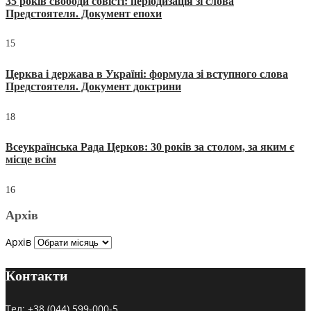
35 років свободи совісті: періодизація зі слова
Предстоятеля. Документ епохи
15
Церква і держава в Україні: формула зі вступного слова
Предстоятеля. Документ доктрини
18
Всеукраїнська Рада Церков: 30 років за столом, за яким є
місце всім
16
Архів
Архів
Контакти
Тел:
+38 (044) 599-000-5