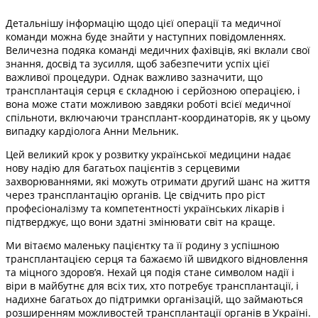
Детальнішу інформацію щодо цієї операції та медичної
команди можна буде знайти у наступних повідомленнях.
Величезна подяка команді медичних фахівців, які вклали свої
знання, досвід та зусилля, щоб забезпечити успіх цієї
важливої процедури. Однак важливо зазначити, що
трансплантація серця є складною і серйозною операцією, і
вона може стати можливою завдяки роботі всієї медичної
спільноти, включаючи трансплант-координаторів, як у цьому
випадку кардіолога Анни Мельник.
Цей великий крок у розвитку української медицини надає
нову надію для багатьох пацієнтів з серцевими
захворюваннями, які можуть отримати другий шанс на життя
через трансплантацію органів. Це свідчить про ріст
професіоналізму та компетентності українських лікарів і
підтверджує, що вони здатні змінювати світ на краще.
Ми вітаємо маленьку пацієнтку та її родину з успішною
трансплантацією серця та бажаємо їй швидкого відновлення
та міцного здоров’я. Нехай ця подія стане символом надії і
віри в майбутнє для всіх тих, хто потребує трансплантації, і
надихне багатьох до підтримки організацій, що займаються
розширенням можливостей трансплантації органів в Україні.