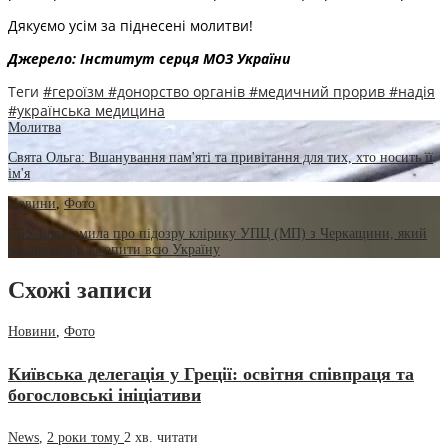
Дякуємо усім за піднесені молитви!
Джерело: Інститут серця МОЗ України
Теги
#героїзм
#донорство органів
#медичний прорив
#надія
#українська медицина
Молитва
Свята Ольга: Вшанування пам'яті та привітання для тих, хто носить її
ім'я
Новини
,
Фото
СБУ повідомила про підозру клірику УПЦ (МП) з Черкащини, який
закликав рф захопити всю Україну
Схожі записи
Новини
,
Фото
Київська делегація у Греції: освітня співпраця та
богословські ініціативи
News
,
2 роки тому
2 хв.
читати