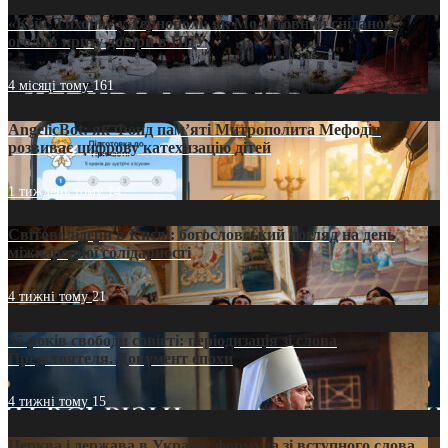
«Кейс Тихона» у Тернополі: як Молитовний сніданок
оголив кризу довіри в ПЦУ
4 місяці тому
161
AngelicBot: як Фонд пам’яті Митрополита Мефодія
розвиває цифрову катехизацію дітей
1 тиждень тому
14
Світові лідери в Києві: богословський погляд на день
міжнародної солідарності
4 тижні тому
21
35 років свободи совісті: періодизація зі слова
Предстоятеля. Документ епохи
4 тижні тому
15
Церква і держава в Україні: формула зі вступного слова