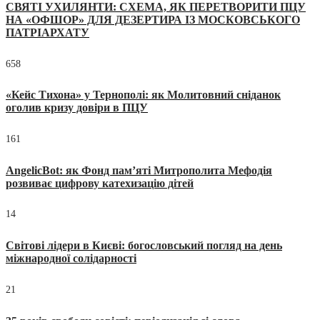
СВЯТІ УХИЛЯНТИ: СХЕМА, ЯК ПЕРЕТВОРИТИ ПЦУ
НА «ОФШОР» ДЛЯ ДЕЗЕРТИРА ІЗ МОСКОВСЬКОГО
ПАТРІАРХАТУ
658
«Кейс Тихона» у Тернополі: як Молитовний сніданок
оголив кризу довіри в ПЦУ
161
AngelicBot: як Фонд пам’яті Митрополита Мефодія
розвиває цифрову катехизацію дітей
14
Світові лідери в Києві: богословський погляд на день
міжнародної солідарності
21