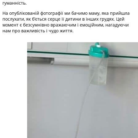
гуманність.
На опублікованій фотографії ми бачимо маму, яка прийшла
послухати, як б’ється серце її дитини в інших грудях. Цей
момент є безсумнівно вражаючим і емоційним, нагадуючи
нам про важливість і чудо життя.