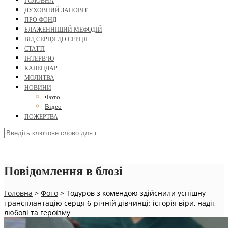
ГОЛОВНА
ДУХОВНИЙ ЗАПОВІТ
ПРО ФОНД
БЛАЖЕННІШИЙ МЕФОДІЙ
ВІД СЕРЦЯ ДО СЕРЦЯ
СТАТТІ
ІНТЕРВ’Ю
КАЛЕНДАР
МОЛИТВА
НОВИНИ
Фото
Відео
ПОЖЕРТВА
Повідомлення в блозі
Головна
>
Фото
>
Тодуров з комендою здійснили успішну
трансплантацію серця 6-річній дівчинці: історія віри, надії,
любові та героїзму