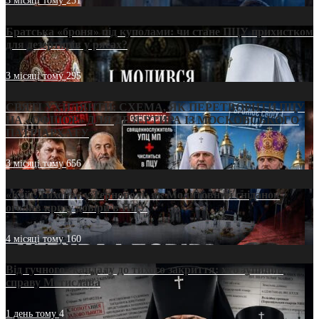
3 місяці тому
251
Братська «броня» під куполами: чи стане ПЦУ прихистком
для дезертирів у рясах?
3 місяці тому
295
СВЯТІ УХИЛЯНТИ: СХЕМА, ЯК ПЕРЕТВОРИТИ ПЦУ
НА «ОФШОР» ДЛЯ ДЕЗЕРТИРА ІЗ МОСКОВСЬКОГО
ПАТРІАРХАТУ
3 місяці тому
656
«Кейс Тихона» у Тернополі: як Молитовний сніданок
оголив кризу довіри в ПЦУ
4 місяці тому
160
Від гучного скандалу до тихого закриття: хто зупинив
справу Мстислава
1 день тому
4