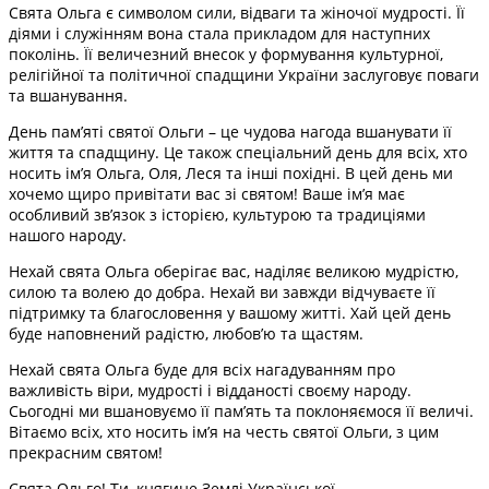
Свята Ольга є символом сили, відваги та жіночої мудрості. Її
діями і служінням вона стала прикладом для наступних
поколінь. Її величезний внесок у формування культурної,
релігійної та політичної спадщини України заслуговує поваги
та вшанування.
День пам’яті святої Ольги – це чудова нагода вшанувати її
життя та спадщину. Це також спеціальний день для всіх, хто
носить ім’я Ольга, Оля, Леся та інші похідні. В цей день ми
хочемо щиро привітати вас зі святом! Ваше ім’я має
особливий зв’язок з історією, культурою та традиціями
нашого народу.
Нехай свята Ольга оберігає вас, наділяє великою мудрістю,
силою та волею до добра. Нехай ви завжди відчуваєте її
підтримку та благословення у вашому житті. Хай цей день
буде наповнений радістю, любов’ю та щастям.
Нехай свята Ольга буде для всіх нагадуванням про
важливість віри, мудрості і відданості своєму народу.
Сьогодні ми вшановуємо її пам’ять та поклоняємося її величі.
Вітаємо всіх, хто носить ім’я на честь святої Ольги, з цим
прекрасним святом!
Свята Ольго! Ти, княгине Землі Української,