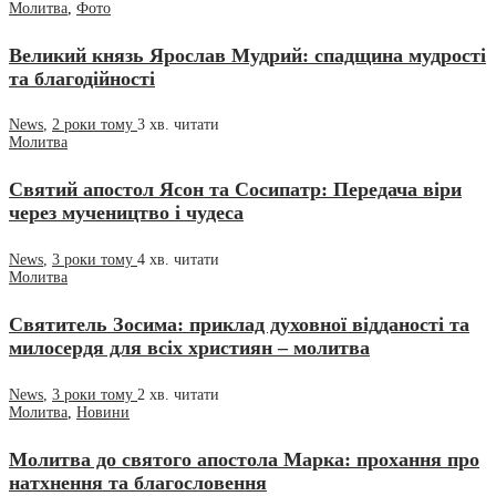
Молитва
,
Фото
Великий князь Ярослав Мудрий: спадщина мудрості
та благодійності
News
,
2 роки тому
3 хв.
читати
Молитва
Святий апостол Ясон та Сосипатр: Передача віри
через мучеництво і чудеса
News
,
3 роки тому
4 хв.
читати
Молитва
Святитель Зосима: приклад духовної відданості та
милосердя для всіх християн – молитва
News
,
3 роки тому
2 хв.
читати
Молитва
,
Новини
Молитва до святого апостола Марка: прохання про
натхнення та благословення