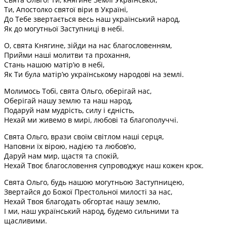
Ти, Апостолко святої віри в Україні,
До Тебе звертається весь наш український народ,
Як до могутньої Заступниці в небі.
О, свята Княгине, зійди на нас благословенням,
Прийми наші молитви та прохання,
Стань нашою матір’ю в небі,
Як Ти була матір’ю українському народові на землі.
Молимось Тобі, свята Ольго, оберігай нас,
Оберігай нашу землю та наш народ,
Подаруй нам мудрість, силу і єдність,
Нехай ми живемо в мирі, любові та благополуччі.
Свята Ольго, врази своїм світлом наші серця,
Наповни їх вірою, надією та любов’ю,
Даруй нам мир, щастя та спокій,
Нехай Твоє благословення супроводжує наш кожен крок.
Свята Ольго, будь нашою могутньою Заступницею,
Звертайся до Божої Престольної милості за нас,
Нехай Твоя благодать обгортає нашу землю,
І ми, наш український народ, будемо сильними та
щасливими.