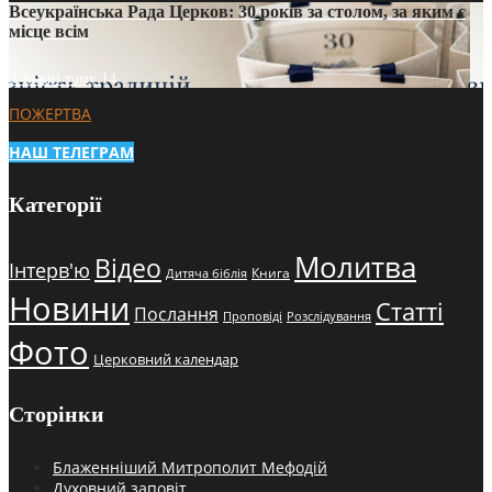
Всеукраїнська Рада Церков: 30 років за столом, за яким є
місце всім
3 тижні тому
14
ПОЖЕРТВА
НАШ ТЕЛЕГРАМ
Категорії
Молитва
Відео
Інтерв'ю
Книга
Дитяча біблія
Новини
Статті
Послання
Проповіді
Розслідування
Фото
Церковний календар
Сторінки
Блаженніший Митрополит Мефодій
Духовний заповіт