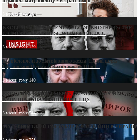
відповіла митрополиту Євстратію Зорі
3 місяці тому
214
EXCLUSIVE (DOCUMENTS)/BLOOD BROTHERS: THE
CRIMINAL FRANCHISE WITHIN THE OCU
3 місяці тому
129
Від віолончелі до Патріаршого жезла: Новий шлях
Грузинської Церкви з Католикосом Шіо III
3 місяці тому
140
ЕКСКЛЮЗИВ (ДОКУМЕНТИ)/БРАТИ ПО КРОВІ:
КРИМІНАЛЬНА ФРАНШИЗА В ПЦУ
3 місяці тому
544
МАТЕРИНСЬКИЙ ОМОРФОР В ЧАС ВІЙНИ В УКРАЇНІ