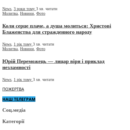
News
,
3 роки тому
3 хв.
читати
Молитва
,
Новини
,
Фото
Коли серце плаче, а душа молиться: Христові
Блаженства для стражденного народу
News
,
1 рік тому
3 хв.
читати
Молитва
,
Новини
,
Фото
Юрій Переможець — лицар віри і приклад
незламності
News
,
1 рік тому
3 хв.
читати
ПОЖЕРТВА
НАШ ТЕЛЕГРАМ
Соц.медіа
Категорії