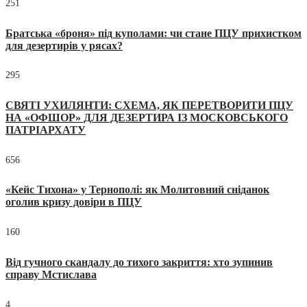
251
Братська «броня» під куполами: чи стане ПЦУ прихистком
для дезертирів у рясах?
295
СВЯТІ УХИЛЯНТИ: СХЕМА, ЯК ПЕРЕТВОРИТИ ПЦУ
НА «ОФШОР» ДЛЯ ДЕЗЕРТИРА ІЗ МОСКОВСЬКОГО
ПАТРІАРХАТУ
656
«Кейс Тихона» у Тернополі: як Молитовний сніданок
оголив кризу довіри в ПЦУ
160
Від гучного скандалу до тихого закриття: хто зупинив
справу Мстислава
4