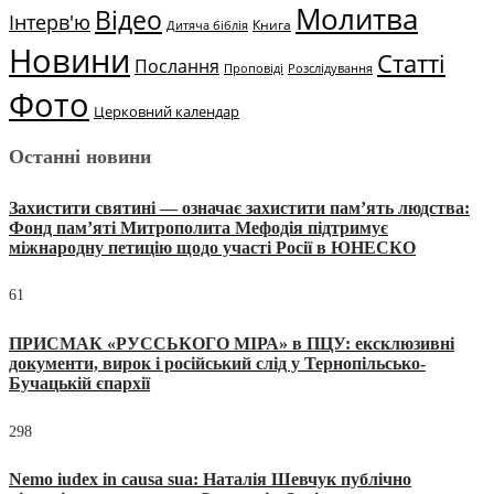
Молитва
Відео
Інтерв'ю
Книга
Дитяча біблія
Новини
Статті
Послання
Проповіді
Розслідування
Фото
Церковний календар
Останні новини
Захистити святині — означає захистити пам’ять людства:
Фонд пам’яті Митрополита Мефодія підтримує
міжнародну петицію щодо участі Росії в ЮНЕСКО
61
ПРИСМАК «РУССЬКОГО МІРА» в ПЦУ: ексклюзивні
документи, вирок і російський слід у Тернопільсько-
Бучацькій єпархії
298
Nemo iudex in causa sua: Наталія Шевчук публічно