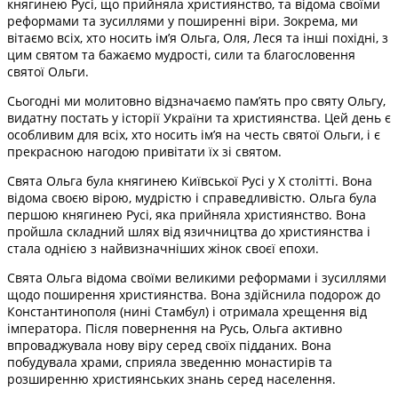
княгинею Русі, що прийняла християнство, та відома своїми
реформами та зусиллями у поширенні віри. Зокрема, ми
вітаємо всіх, хто носить ім’я Ольга, Оля, Леся та інші похідні, з
цим святом та бажаємо мудрості, сили та благословення
святої Ольги.
Сьогодні ми молитовно відзначаємо пам’ять про святу Ольгу,
видатну постать у історії України та християнства. Цей день є
особливим для всіх, хто носить ім’я на честь святої Ольги, і є
прекрасною нагодою привітати їх зі святом.
Свята Ольга була княгинею Київської Русі у X столітті. Вона
відома своєю вірою, мудрістю і справедливістю. Ольга була
першою княгинею Русі, яка прийняла християнство. Вона
пройшла складний шлях від язичництва до християнства і
стала однією з найвизначніших жінок своєї епохи.
Свята Ольга відома своїми великими реформами і зусиллями
щодо поширення християнства. Вона здійснила подорож до
Константинополя (нині Стамбул) і отримала хрещення від
імператора. Після повернення на Русь, Ольга активно
впроваджувала нову віру серед своїх підданих. Вона
побудувала храми, сприяла зведенню монастирів та
розширенню християнських знань серед населення.