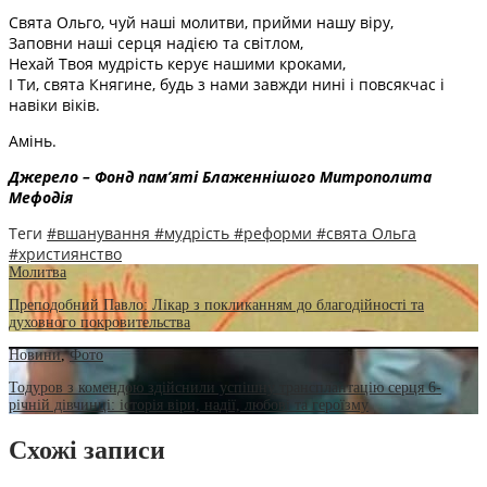
Свята Ольго, чуй наші молитви, прийми нашу віру,
Заповни наші серця надією та світлом,
Нехай Твоя мудрість керує нашими кроками,
І Ти, свята Княгине, будь з нами завжди нині і повсякчас і
навіки віків.
Амінь.
Джерело – Фонд пам’яті Блаженнішого Митрополита
Мефодія
Теги
#вшанування
#мудрість
#реформи
#свята Ольга
#християнство
Молитва
Преподобний Павло: Лікар з покликанням до благодійності та
духовного покровительства
Новини
,
Фото
Тодуров з комендою здійснили успішну трансплантацію серця 6-
річній дівчинці: історія віри, надії, любові та героїзму
Схожі записи