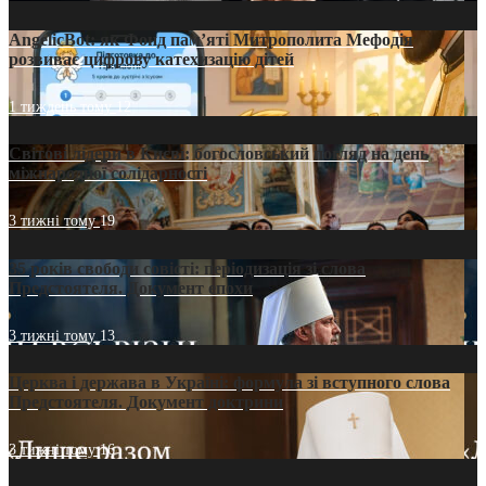
AngelicBot: як Фонд пам’яті Митрополита Мефодія
розвиває цифрову катехизацію дітей
1 тиждень тому
12
Світові лідери в Києві: богословський погляд на день
міжнародної солідарності
3 тижні тому
19
35 років свободи совісті: періодизація зі слова
Предстоятеля. Документ епохи
3 тижні тому
13
Церква і держава в Україні: формула зі вступного слова
Предстоятеля. Документ доктрини
3 тижні тому
16