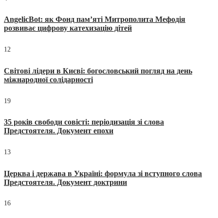
AngelicBot: як Фонд пам’яті Митрополита Мефодія
розвиває цифрову катехизацію дітей
12
Світові лідери в Києві: богословський погляд на день
міжнародної солідарності
19
35 років свободи совісті: періодизація зі слова
Предстоятеля. Документ епохи
13
Церква і держава в Україні: формула зі вступного слова
Предстоятеля. Документ доктрини
16