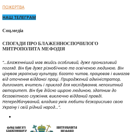
ПОЖЕРТВА
НАШ ТЕЛЕГРАМ
Соц.медіа
СПОГАДИ ПРО БЛАЖЕННОСПОЧИЛОГО
МИТРОПОЛИТА МЕФОДІЯ
“…Блаженніший мав якийсь особливий, дуже пронизливий
погляд. Він був дуже різнобічною та освіченою людиною. Він
цінував українську культуру, багато читав, працював і вимагав
від оточення відданої праці. Природжений адміністратор,
дипломат, вчитель і приклад для наслідування, непохитний
авторитет. Він був дійсно щирою людиною, здатним до
беззавітного служіння, виключно відданий правді.
Непередбачуваний, владика умів любити безкорисливо свою
Україну і свій рідний народ…”.