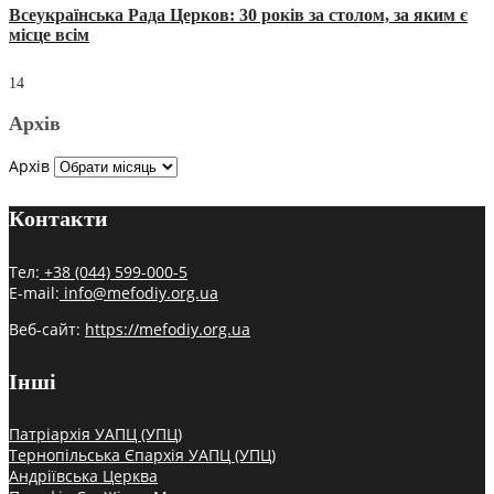
Всеукраїнська Рада Церков: 30 років за столом, за яким є
місце всім
14
Архів
Архів
Контакти
Тел:
+38 (044) 599-000-5
E-mail:
info@mefodiy.org.ua
Веб-сайт:
https://mefodiy.org.ua
Інші
Патріархія УАПЦ (УПЦ)
Тернопільська Єпархія УАПЦ (УПЦ)
Андріївська Церква