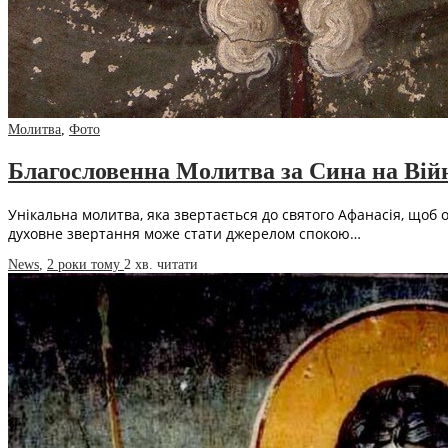
Молитва
,
Фото
Благословенна Молитва за Сина на Війн
Унікальна молитва, яка звертається до святого Афанасія, щоб 
духовне звертання може стати джерелом спокою…
News
,
2 роки тому
2 хв.
читати