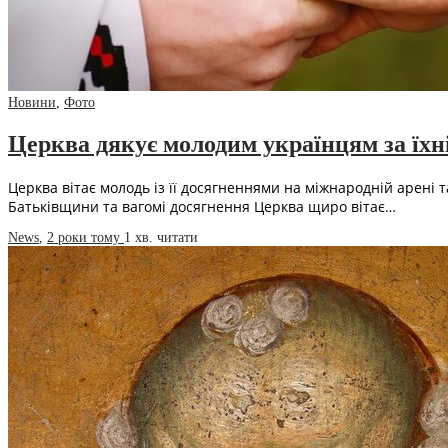
Новини
,
Фото
Церква дякує молодим українцям за їхні
Церква вітає молодь із її досягненнями на міжнародній арені
Батьківщини та вагомі досягнення Церква щиро вітає…
News
,
2 роки тому
1 хв.
читати