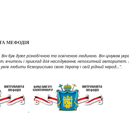
ТА МЕФОДІЯ
Він був дуже різнобічною та освіченою людиною. Він цінував укра
т, вчитель і приклад для наслідування, непохитний авторитет. 
умів любити безкорисливо свою Україну і свій рідний народ…”.