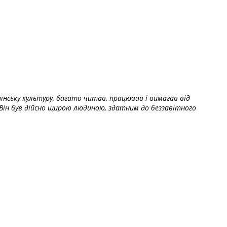
їнську культуру, багато читав, працював і вимагав від
Він був дійсно щирою людиною, здатним до беззавітного