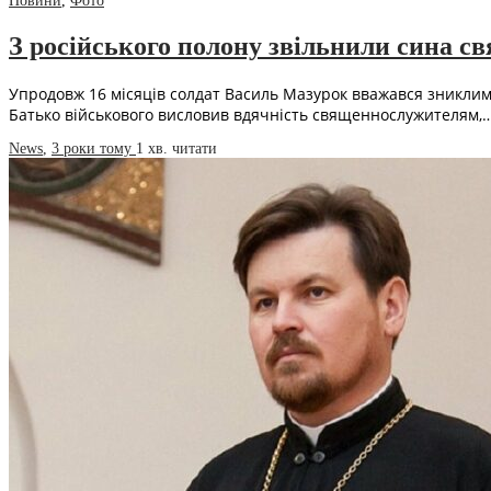
Новини
,
Фото
З російського полону звільнили сина 
Упродовж 16 місяців солдат Василь Мазурок вважався зниклим б
Батько військового висловив вдячність священнослужителям,
News
,
3 роки тому
1 хв.
читати