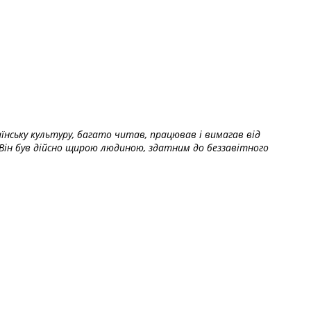
їнську культуру, багато читав, працював і вимагав від
Він був дійсно щирою людиною, здатним до беззавітного