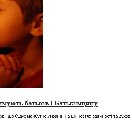
римують батьків і Батьківщину
ві, що будує майбутнє України на цінностях вдячності та духовн