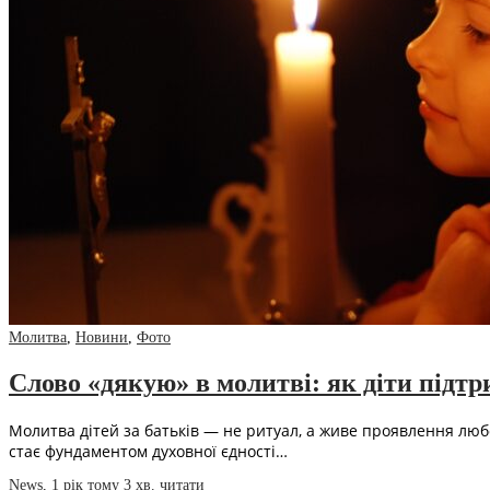
Молитва
,
Новини
,
Фото
Слово «дякую» в молитві: як діти підт
Молитва дітей за батьків — не ритуал, а живе проявлення любо
стає фундаментом духовної єдності…
News
,
1 рік тому
3 хв.
читати