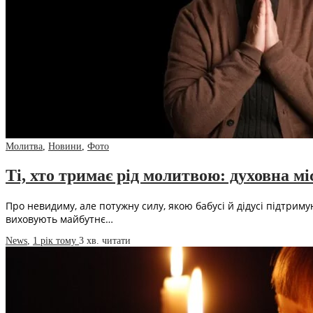
Молитва
,
Новини
,
Фото
Ті, хто тримає рід молитвою: духовна міс
Про невидиму, але потужну силу, якою бабусі й дідусі підтримую
виховують майбутнє…
News
,
1 рік тому
3 хв.
читати