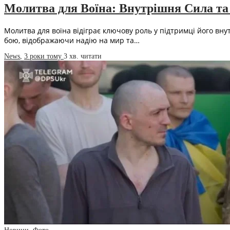
Молитва для Воїна: Внутрішня Сила та
Молитва для воїна відіграє ключову роль у підтримці його вну
бою, відображаючи надію на мир та…
News
,
3 роки тому
3 хв.
читати