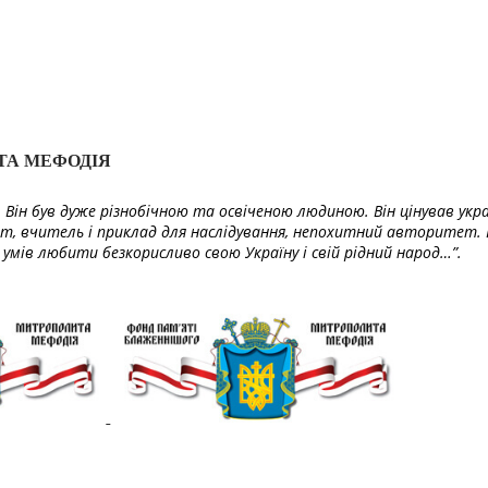
ТА МЕФОДІЯ
Він був дуже різнобічною та освіченою людиною. Він цінував укра
т, вчитель і приклад для наслідування, непохитний авторитет. 
умів любити безкорисливо свою Україну і свій рідний народ…”.