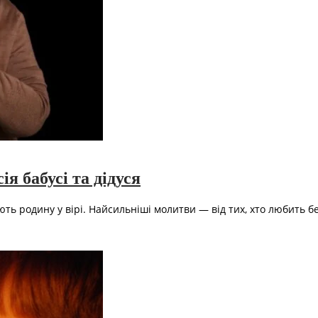
ія бабусі та дідуся
ть родину у вірі. Найсильніші молитви — від тих, хто любить без