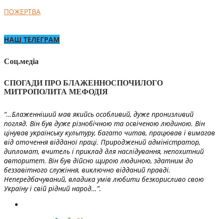
ПОЖЕРТВА
НАШ ТЕЛЕГРАМ
Соц.медіа
СПОГАДИ ПРО БЛАЖЕННОСПОЧИЛОГО
МИТРОПОЛИТА МЕФОДІЯ
“…Блаженніший мав якийсь особливий, дуже пронизливий
погляд. Він був дуже різнобічною та освіченою людиною. Він
цінував українську культуру, багато читав, працював і вимагав
від оточення відданої праці. Природжений адміністратор,
дипломат, вчитель і приклад для наслідування, непохитний
авторитет. Він був дійсно щирою людиною, здатним до
беззавітного служіння, виключно відданий правді.
Непередбачуваний, владика умів любити безкорисливо свою
Україну і свій рідний народ…”.