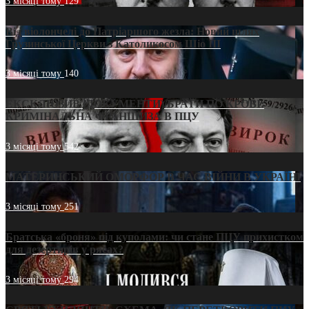
3 місяці тому
129
Від віолончелі до Патріаршого жезла: Новий шлях
Грузинської Церкви з Католикосом Шіо III
3 місяці тому
140
ЕКСКЛЮЗИВ (ДОКУМЕНТИ)/БРАТИ ПО КРОВІ:
КРИМІНАЛЬНА ФРАНШИЗА В ПЦУ
3 місяці тому
542
МАТЕРИНСЬКИЙ ОМОРФОР В ЧАС ВІЙНИ В УКРАЇНІ
3 місяці тому
251
Братська «броня» під куполами: чи стане ПЦУ прихистком
для дезертирів у рясах?
3 місяці тому
294