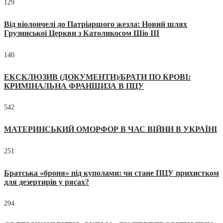
129
Від віолончелі до Патріаршого жезла: Новий шлях
Грузинської Церкви з Католикосом Шіо III
140
ЕКСКЛЮЗИВ (ДОКУМЕНТИ)/БРАТИ ПО КРОВІ:
КРИМІНАЛЬНА ФРАНШИЗА В ПЦУ
542
МАТЕРИНСЬКИЙ ОМОРФОР В ЧАС ВІЙНИ В УКРАЇНІ
251
Братська «броня» під куполами: чи стане ПЦУ прихистком
для дезертирів у рясах?
294