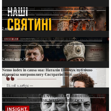
Захистити святині — означає захистити пам’ять людства:
Фонд пам’яті Митрополита Мефодія підтримує
міжнародну петицію щодо участі Росії в ЮНЕСКО
2 місяці тому
61
ПРИСМАК «РУССЬКОГО МІРА» в ПЦУ: ексклюзивні
документи, вирок і російський слід у Тернопільсько-
Бучацькій єпархії
2 місяці тому
298
Nemo iudex in causa sua: Наталія Шевчук публічно
відповіла митрополиту Євстратію Зорі
3 місяці тому
214
EXCLUSIVE (DOCUMENTS)/BLOOD BROTHERS: THE
CRIMINAL FRANCHISE WITHIN THE OCU