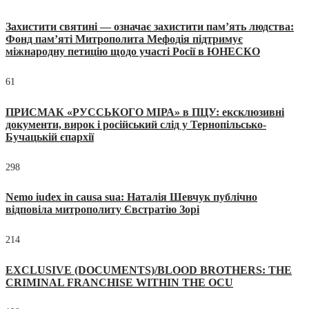
Захистити святині — означає захистити пам’ять людства:
Фонд пам’яті Митрополита Мефодія підтримує
міжнародну петицію щодо участі Росії в ЮНЕСКО
61
ПРИСМАК «РУССЬКОГО МІРА» в ПЦУ: ексклюзивні
документи, вирок і російський слід у Тернопільсько-
Бучацькій єпархії
298
Nemo iudex in causa sua: Наталія Шевчук публічно
відповіла митрополиту Євстратію Зорі
214
EXCLUSIVE (DOCUMENTS)/BLOOD BROTHERS: THE
CRIMINAL FRANCHISE WITHIN THE OCU