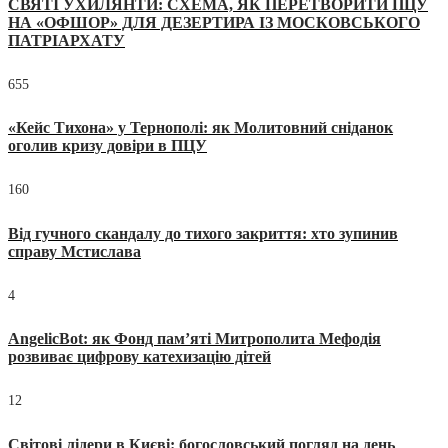
СВЯТІ УХИЛЯНТИ: СХЕМА, ЯК ПЕРЕТВОРИТИ ПЦУ
НА «ОФШОР» ДЛЯ ДЕЗЕРТИРА ІЗ МОСКОВСЬКОГО
ПАТРІАРХАТУ
655
«Кейс Тихона» у Тернополі: як Молитовний сніданок
оголив кризу довіри в ПЦУ
160
Від гучного скандалу до тихого закриття: хто зупинив
справу Мстислава
4
AngelicBot: як Фонд пам’яті Митрополита Мефодія
розвиває цифрову катехизацію дітей
12
Світові лідери в Києві: богословський погляд на день