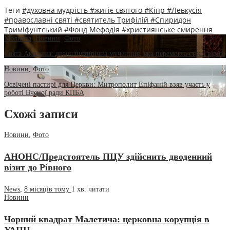
Теги
#духовна мудрість
#житіє святого
#Кіпр
#Левкусія
#православні святі
#святитель Трифілій
#Спиридон
Триміфунтський
#Фонд Мефодія
#християнське смирення
Молитва
,
Новини
,
Фото
Свята Акилина: дванадцятирічна мучениця, яка перемогла страх вірою
Новини
,
Фото
Освічені пастирі для Церкви: Митрополит Епіфаній взяв участь у
роботі Вченої ради КПБА
Схожі записи
Новини
,
Фото
АНОНС/Предстоятель ПЦУ здійснить дводенний
візит до Рівного
News
,
8 місяців тому
1 хв.
читати
Новини
Чорний квадрат Малетича: церковна корупція в