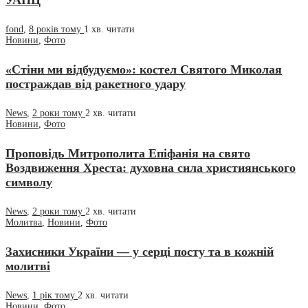
УАПЦ
fond
,
8 років тому
1 хв.
читати
Новини
,
Фото
«Стіни ми відбудуємо»: костел Святого Миколая
постраждав від ракетного удару
News
,
2 роки тому
2 хв.
читати
Новини
,
Фото
Проповідь Митрополита Епіфанія на свято
Воздвиження Хреста: духовна сила християнського
символу
News
,
2 роки тому
2 хв.
читати
Молитва
,
Новини
,
Фото
Захисники України — у серці посту та в кожній
молитві
News
,
1 рік тому
2 хв.
читати
Новини
,
Фото