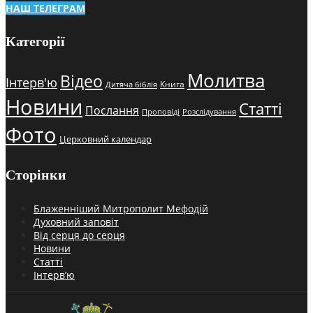
НАШ ТЕЛЕГРАМ
Категорії
Молитва
Відео
Інтерв'ю
Книга
Дитяча біблія
Новини
Статті
Послання
Проповіді
Розслідування
Фото
Церковний календар
Сторінки
Блаженніший Митрополит Мефодій
Духовний заповіт
Від серця до серця
Новини
Статті
Інтерв’ю