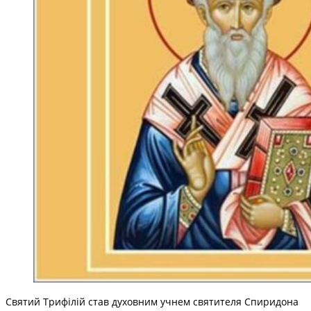
Святий Трифілій став духовним учнем святителя Спиридона