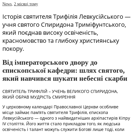
News
,
2 місяці тому
Історія святителя Трифілія Левкусійського —
учня святого Спиридона Триміфунтського,
який поєднав високу освіченість,
красномовство та глибоку християнську
покору.
Від імператорського двору до
єпископської кафедри: шлях святого,
який навчився шукати небесні скарби
СВЯТИТЕЛЬ ТРИФІЛІЙ – УЧЕНЬ ВЕЛИКОГО СПИРИДОНА,
ЯКИЙ ОБРАВ МУДРІСТЬ СМИРЕННЯ
У церковному календарі Православної Церкви особливе
місце займає пам’ять святителя Трифілія, єпископа
Левкусійського — одного з найвидатніших архіпастирів Кіпру
IV століття. Його життя стало прикладом того, як людська
освіченість і талант можуть служити Богові лише тоді, коли