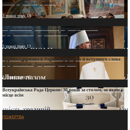
міжнародної солідарності
3 тижні тому
19
35 років свободи совісті: періодизація зі слова
Предстоятеля. Документ епохи
3 тижні тому
13
Церква і держава в Україні: формула зі вступного слова
Предстоятеля. Документ доктрини
3 тижні тому
16
Всеукраїнська Рада Церков: 30 років за столом, за яким є
місце всім
3 тижні тому
14
ПОЖЕРТВА