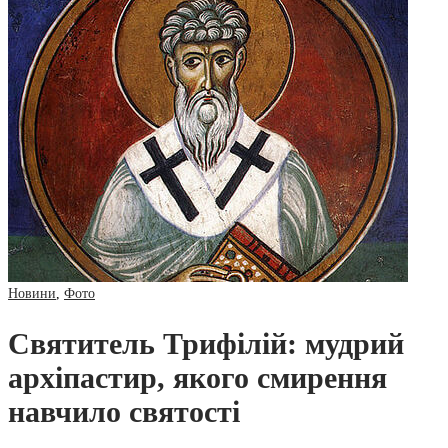
Новини
,
Фото
Святитель Трифілій: мудрий
архіпастир, якого смирення
навчило святості