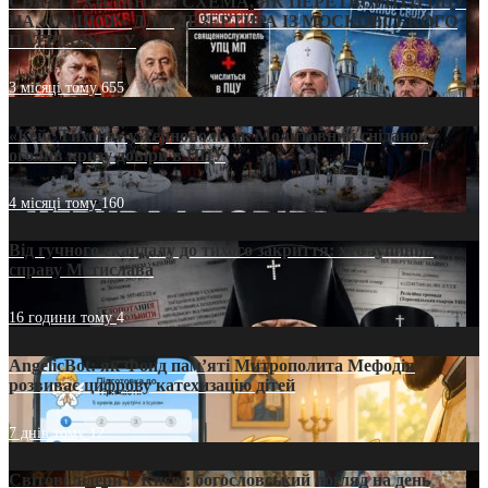
СВЯТІ УХИЛЯНТИ: СХЕМА, ЯК ПЕРЕТВОРИТИ ПЦУ
НА «ОФШОР» ДЛЯ ДЕЗЕРТИРА ІЗ МОСКОВСЬКОГО
ПАТРІАРХАТУ
3 місяці тому
655
«Кейс Тихона» у Тернополі: як Молитовний сніданок
оголив кризу довіри в ПЦУ
4 місяці тому
160
Від гучного скандалу до тихого закриття: хто зупинив
справу Мстислава
16 години тому
4
AngelicBot: як Фонд пам’яті Митрополита Мефодія
розвиває цифрову катехизацію дітей
7 днів тому
12
Світові лідери в Києві: богословський погляд на день