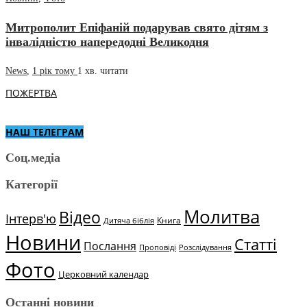
Митрополит Епіфаній подарував свято дітям з
інвалідністю напередодні Великодня
News
,
1 рік тому
1 хв.
читати
ПОЖЕРТВА
НАШ ТЕЛЕГРАМ
Соц.медіа
Категорії
Молитва
Відео
Інтерв'ю
Книга
Дитяча біблія
Новини
Статті
Послання
Проповіді
Розслідування
Фото
Церковний календар
Останні новини