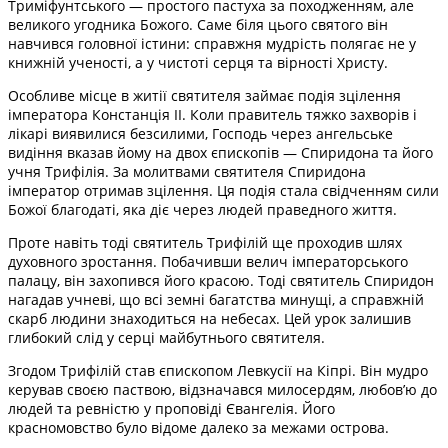
Триміфунтського — простого пастуха за походженням, але
великого угодника Божого. Саме біля цього святого він
навчився головної істини: справжня мудрість полягає не у
книжній ученості, а у чистоті серця та вірності Христу.
Особливе місце в житії святителя займає подія зцілення
імператора Констанція II. Коли правитель тяжко захворів і
лікарі виявилися безсилими, Господь через ангельське
видіння вказав йому на двох єпископів — Спиридона та його
учня Трифілія. За молитвами святителя Спиридона
імператор отримав зцілення. Ця подія стала свідченням сили
Божої благодаті, яка діє через людей праведного життя.
Проте навіть тоді святитель Трифілій ще проходив шлях
духовного зростання. Побачивши велич імператорського
палацу, він захопився його красою. Тоді святитель Спиридон
нагадав учневі, що всі земні багатства минущі, а справжній
скарб людини знаходиться на небесах. Цей урок залишив
глибокий слід у серці майбутнього святителя.
Згодом Трифілій став єпископом Левкусії на Кіпрі. Він мудро
керував своєю паствою, відзначався милосердям, любов’ю до
людей та ревністю у проповіді Євангелія. Його
красномовство було відоме далеко за межами острова.