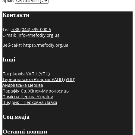
Архів
Контакти
Тел:
+38 (044) 599-000-5
E-mail:
info@mefodiy.org.ua
Веб-сайт:
https://mefodiy.org.ua
Інші
Патріархія УАПЦ (УПЦ)
Тернопільська Єпархія УАПЦ (УПЦ)
Андріївська Церква
Парафія Св. Жінок-Мироносиць
Помісна Церква України
Щедрик – Церковна Лавка
Соц.медіа
Останні новини