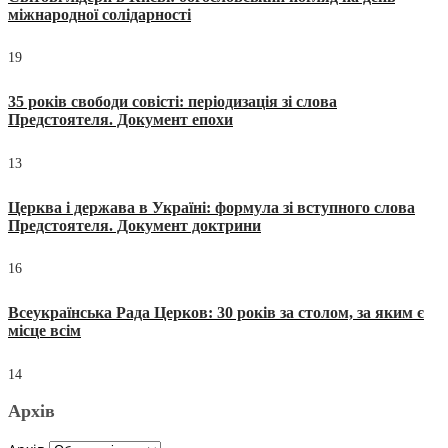
міжнародної солідарності
19
35 років свободи совісті: періодизація зі слова
Предстоятеля. Документ епохи
13
Церква і держава в Україні: формула зі вступного слова
Предстоятеля. Документ доктрини
16
Всеукраїнська Рада Церков: 30 років за столом, за яким є
місце всім
14
Архів