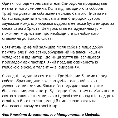
Однак Господь через святителя Спиридона продовжував
навчати його смирення. Коли під час одного із соборів
Трифілій дозволив собі змінити слово Святого Письма на
більш вишуканий вислів, святитель Спиридон суворо
зауважив йому, що людська мудрість не може бути вищою за
слова самого Христа. Цей урок став нагадуванням усім
поколінням християн про необхідність шанобливого
ставлення до Божого слова.
Святитель Трифілій залишив після себе не лише добру
пам’ять, але й монастир, збудований на власні кошти,
успадковані від матері. До кінця життя він залишався
прикладом архіпастиря, який поєднав освіченість із
глибокою вірою, а талант — зі смиренням.
Сьогодні, згадуючи святителя Трифілія, ми бачимо перед
собою образ людини, яка зрозуміла головний закон
духовного життя: чим більше Господь дає талантів, тим
більшого смирення потребує серце. Саме тому пам’ять цього
святого залишається живою в Церкві вже понад шістнадцять
століть, а його нетлінні мощі й нині спочивають на
благословенному острові Кіпр.
Фонд пам’яті Блаженнішого Митрополита Мефоді
я